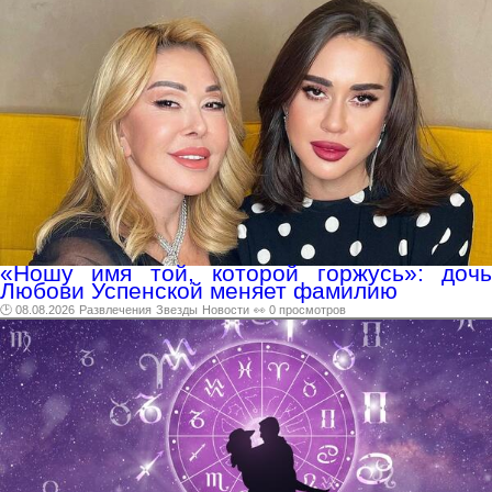
«Ношу имя той, которой горжусь»: дочь
Любови Успенской меняет фамилию
🕑 08.08.2026
Развлечения
Звезды
Новости
👀 0 просмотров