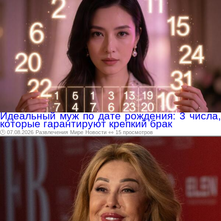
Идеальный муж по дате рождения: 3 числа,
которые гарантируют крепкий брак
🕑 07.08.2026
Развлечения
Мире
Новости
👀 15 просмотров