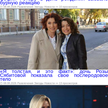
бурную реакцию
🕑 08.08.2026
Развлечения
Звезды
Новости
👀 10 просмотров
«Я толстая, и это факт»: дочь Розы
Сябитовой показала свое послеродовое
тело
🕑 08.08.2026
Развлечения
Звезды
Новости
👀 13 просмотров