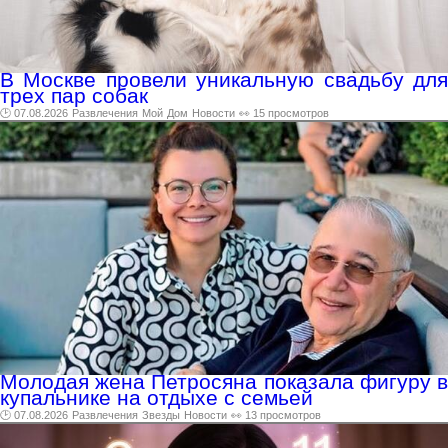
В Москве провели уникальную свадьбу для
трех пар собак
🕑 07.08.2026
Развлечения
Мой
Дом
Новости
👀 15 просмотров
Молодая жена Петросяна показала фигуру в
купальнике на отдыхе с семьей
🕑 07.08.2026
Развлечения
Звезды
Новости
👀 13 просмотров