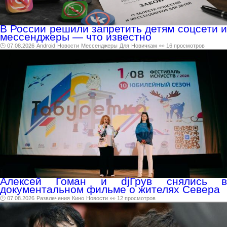
В России решили запретить детям соцсети и
мессенджеры — что известно
🕑 07.08.2026
Android
Новости
Мессенджеры
Для
Новичкам
👀 16 просмотров
Алексей Гоман и djГрув снялись в
документальном фильме о жителях Севера
🕑 07.08.2026
Развлечения
Кино
Новости
👀 12 просмотров