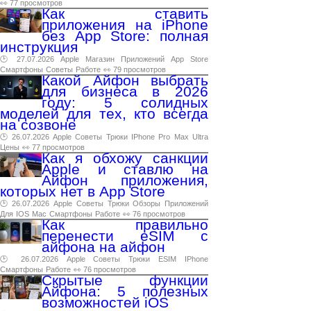
👀 77 просмотров
Как ставить
приложения на iPhone
без App Store: полная
инструкция
🕑 27.07.2026
Apple
Магазин
Приложений
App
Store
Смартфоны
Советы
Работе
👀 79 просмотров
Какой Айфон выбрать
для бизнеса в 2026
году: 5 солидных
моделей для тех, кто всегда
на созвоне
🕑 26.07.2026
Apple
Советы
Трюки
IPhone
Pro
Max
Ultra
Цены
👀 77 просмотров
Как я обхожу санкции
Apple и ставлю на
Айфон приложения,
которых нет в App Store
🕑 26.07.2026
Apple
Советы
Трюки
Обзоры
Приложений
Для
IOS
Mac
Смартфоны
Работе
👀 76 просмотров
Как правильно
перенести eSIM с
айфона на айфон
🕑 26.07.2026
Apple
Советы
Трюки
ESIM
IPhone
Смартфоны
Работе
👀 76 просмотров
Скрытые функции
Айфона: 5 полезных
возможностей iOS