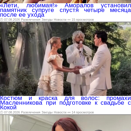
«Лети, любимая!» Аморалов установил
памятник супруге спустя четыре месяца
после ее ухода
🕑 07.08.2026
Развлечения
Звезды
Новости
👀 15 просмотров
Костюм и краска для волос: промахи
Масленникова при подготовке к свадьбе с
Кокой
🕑 07.08.2026
Развлечения
Звезды
Новости
👀 14 просмотров