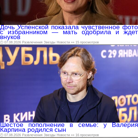
Дочь Успенской показала чувственное фото
с избранником — мать одобрила и ждет
внуков
🕑 07.08.2026
Развлечения
Звезды
Новости
👀 15 просмотров
Шестое пополнение в семье: у Валерия
Карпина родился сын
🕑 07.08.2026
Развлечения
Звезды
Новости
👀 16 просмотров