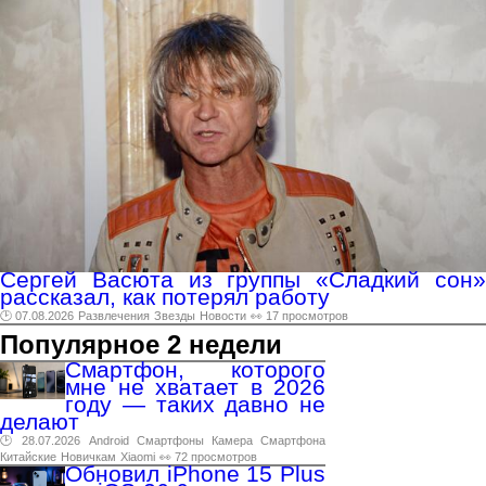
Сергей Васюта из группы «Сладкий сон»
рассказал, как потерял работу
🕑 07.08.2026
Развлечения
Звезды
Новости
👀 17 просмотров
Популярное 2 недели
Смартфон, которого
мне не хватает в 2026
году — таких давно не
делают
🕑 28.07.2026
Android
Смартфоны
Камера
Смартфона
Китайские
Новичкам
Xiaomi
👀 72 просмотров
Обновил iPhone 15 Plus