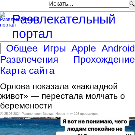
🔍
Развлекательный
портал
Общее
Игры
Apple
Android
Развлечения
Прохождение
Карта сайта
Орлова показала «накладной
живот» — перестала молчать о
беремености
🕑 25.06.2024
Развлечения
Звезды
Новости
👀 103 просмотров