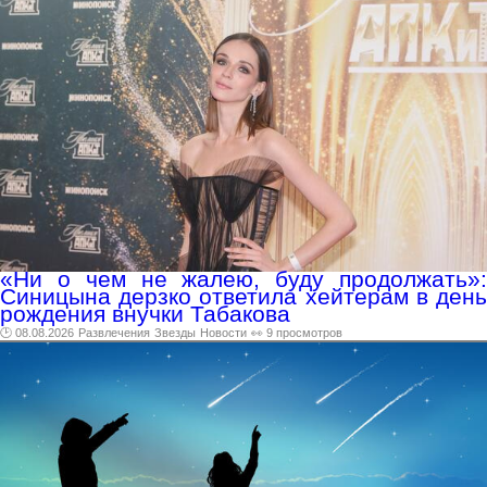
«Ни о чем не жалею, буду продолжать»:
Синицына дерзко ответила хейтерам в день
рождения внучки Табакова
🕑 08.08.2026
Развлечения
Звезды
Новости
👀 9 просмотров