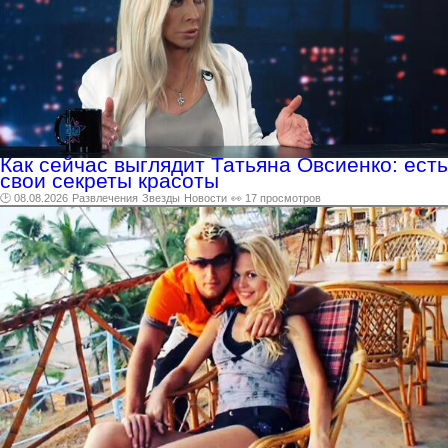
Как сейчас выглядит Татьяна Овсиенко: есть
свои секреты красоты
🕑 08.08.2026
Развлечения
Звезды
Новости
👀 17 просмотров