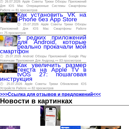
🕑 26.07.2026
Apple
Советы
Трюки
Обзоры
Приложений
Для
IOS
Mac
Операционные
Системы
Смартфоны
Работе
👀 81 просмотров
Как установить VK на
iPhone без App Store
🕑 25.07.2026
Apple
Советы
Трюки
Обзоры
Приложений
Для
IOS
Mac
Смартфоны
Работе
👀 75 просмотров
5 редких приложений
для Android, которые
реально прокачали мой
смартфон
🕑 25.07.2026
Android
Обзоры
Приложений
Google
Play
Новичкам
Приложения
Для
Андроид
👀 83 просмотров
Как увеличить размер
текста на Apple TV в
tvOS 27: пошаговая
инструкция
🕑 25.07.2026
Apple
Советы
Трюки
Обновление
IOS
Устройств
Работе
👀 82 просмотров
>>>Ссылка для отзывов и предложений<<<
Новости в картинках