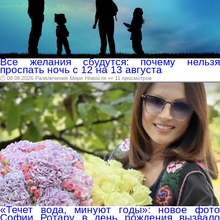
Все желания сбудутся: почему нельзя
проспать ночь с 12 на 13 августа
🕑 08.08.2026
Развлечения
Мире
Новости
👀 11 просмотров
«Течет вода, минуют годы»: новое фото
Софии Ротару в день рождения вызвало