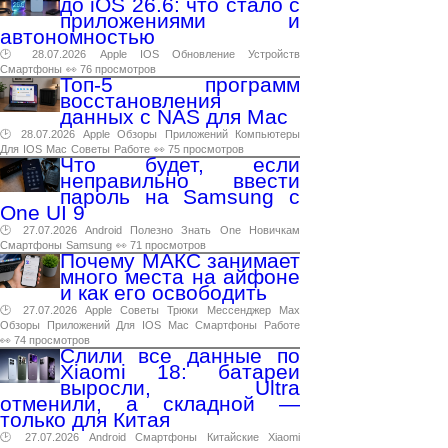
до iOS 26.6: что стало с
приложениями и
автономностью
🕑 28.07.2026
Apple
IOS
Обновление
Устройств
Смартфоны
👀 76 просмотров
Топ-5 программ
восстановления
данных с NAS для Mac
🕑 28.07.2026
Apple
Обзоры
Приложений
Компьютеры
Для
IOS
Mac
Советы
Работе
👀 75 просмотров
Что будет, если
неправильно ввести
пароль на Samsung с
One UI 9
🕑 27.07.2026
Android
Полезно
Знать
One
Новичкам
Смартфоны
Samsung
👀 71 просмотров
Почему МАКС занимает
много места на айфоне
и как его освободить
🕑 27.07.2026
Apple
Советы
Трюки
Мессенджер
Max
Обзоры
Приложений
Для
IOS
Mac
Смартфоны
Работе
👀 74 просмотров
Слили все данные по
Xiaomi 18: батареи
выросли, Ultra
отменили, а складной —
только для Китая
🕑 27.07.2026
Android
Смартфоны
Китайские
Xiaomi