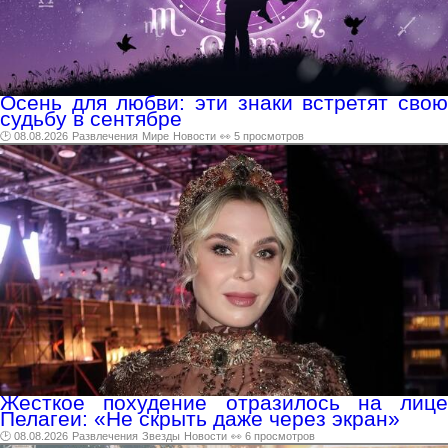
Осень для любви: эти знаки встретят свою
судьбу в сентябре
🕑 08.08.2026
Развлечения
Мире
Новости
👀 5 просмотров
Жесткое похудение отразилось на лице
Пелагеи: «Не скрыть даже через экран»
🕑 08.08.2026
Развлечения
Звезды
Новости
👀 6 просмотров