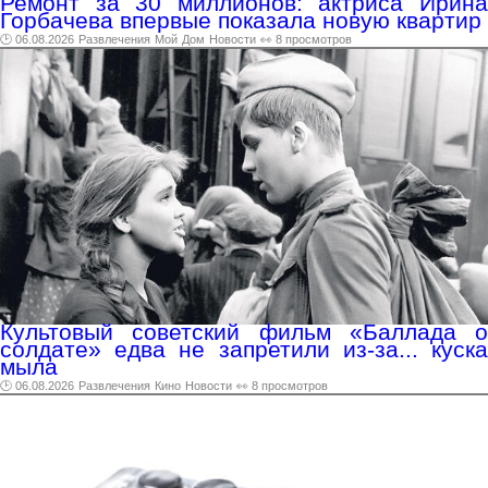
Ремонт за 30 миллионов: актриса Ирина
Горбачева впервые показала новую квартир
🕑 06.08.2026
Развлечения
Мой
Дом
Новости
👀 8 просмотров
Культовый советский фильм «Баллада о
солдате» едва не запретили из-за... куска
мыла
🕑 06.08.2026
Развлечения
Кино
Новости
👀 8 просмотров