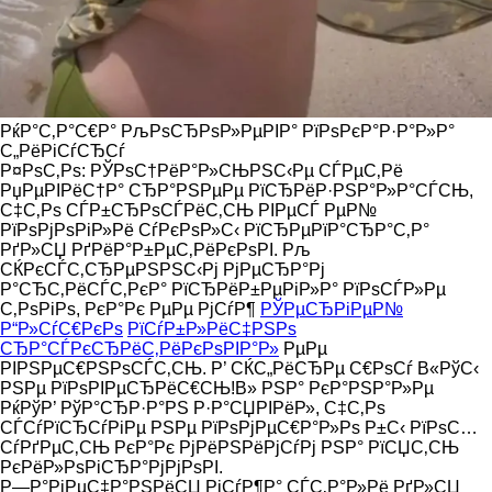
РќР°С‚Р°С€Р° РљРѕСЂРѕР»РµРІР° РїРѕРєР°Р·Р°Р»Р°
С„РёРіСѓСЂСѓ
Р¤РѕС‚Рѕ: РЎРѕС†РёР°Р»СЊРЅС‹Рµ СЃРµС‚Рё
РџРµРІРёС†Р° СЂР°РЅРµРµ РїСЂРёР·РЅР°Р»Р°СЃСЊ,
С‡С‚Рѕ СЃР±СЂРѕСЃРёС‚СЊ РІРµСЃ РµР№
РїРѕРјРѕРіР»Рё СѓРєРѕР»С‹ РїСЂРµРїР°СЂР°С‚Р°
РґР»СЏ РґРёР°Р±РµС‚РёРєРѕРІ. Рљ
СЌРєСЃС‚СЂРµРЅРЅС‹Рј РјРµСЂР°Рј
Р°СЂС‚РёСЃС‚РєР° РїСЂРёР±РµРіР»Р° РїРѕСЃР»Рµ
С‚РѕРіРѕ, РєР°Рє РµРµ РјСѓР¶
РЎРµСЂРіРµР№
Р“Р»СѓС€РєРѕ
РїСѓР±Р»РёС‡РЅРѕ
СЂР°СЃРєСЂРёС‚РёРєРѕРІР°Р»
РµРµ
РІРЅРµС€РЅРѕСЃС‚СЊ. Р’ СЌС„РёСЂРµ С€РѕСѓ В«РўС‹
РЅРµ РїРѕРІРµСЂРёС€СЊ!В» РЅР° РєР°РЅР°Р»Рµ
РќРўР’ РўР°СЂР·Р°РЅ Р·Р°СЏРІРёР», С‡С‚Рѕ
СЃСѓРїСЂСѓРіРµ РЅРµ РїРѕРјРµС€Р°Р»Рѕ Р±С‹ РїРѕС…
СѓРґРµС‚СЊ РєР°Рє РјРёРЅРёРјСѓРј РЅР° РїСЏС‚СЊ
РєРёР»РѕРіСЂР°РјРјРѕРІ.
Р—Р°РјРµС‡Р°РЅРёСЏ РјСѓР¶Р° СЃС‚Р°Р»Рё РґР»СЏ