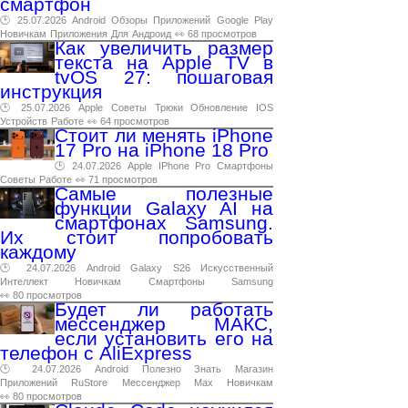
смартфон
🕑 25.07.2026
Android
Обзоры
Приложений
Google
Play
Новичкам
Приложения
Для
Андроид
👀 68 просмотров
Как увеличить размер
текста на Apple TV в
tvOS 27: пошаговая
инструкция
🕑 25.07.2026
Apple
Советы
Трюки
Обновление
IOS
Устройств
Работе
👀 64 просмотров
Стоит ли менять iPhone
17 Pro на iPhone 18 Pro
🕑 24.07.2026
Apple
IPhone
Pro
Смартфоны
Советы
Работе
👀 71 просмотров
Самые полезные
функции Galaxy AI на
смартфонах Samsung.
Их стоит попробовать
каждому
🕑 24.07.2026
Android
Galaxy
S26
Искусственный
Интеллект
Новичкам
Смартфоны
Samsung
👀 80 просмотров
Будет ли работать
мессенджер МАКС,
если установить его на
телефон с AliExpress
🕑 24.07.2026
Android
Полезно
Знать
Магазин
Приложений
RuStore
Мессенджер
Max
Новичкам
👀 80 просмотров