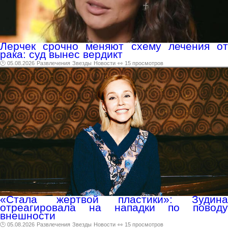
Лерчек срочно меняют схему лечения от
рака: суд вынес вердикт
🕑 05.08.2026
Развлечения
Звезды
Новости
👀 15 просмотров
«Стала жертвой пластики»: Зудина
отреагировала на нападки по поводу
внешности
🕑 05.08.2026
Развлечения
Звезды
Новости
👀 15 просмотров