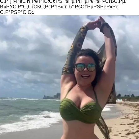
С‚Р°Р»РёСЋ Рё РїС‹С€РЅРѕРµ РґРµРєРѕР»СЊС‚Рµ.
В«РЎС‚Р°С‚СѓСЌС‚РєР°!В» вЂ” РѕС†РµРЅРёР»Рё
С„Р°РЅР°С‚С‹.