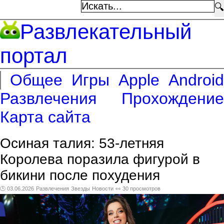
🔍
Развлекательный
портал
Общее
Игры
Apple
Android
Развлечения
Прохождение
Карта сайта
Осиная талия: 53-летняя
Королева поразила фигурой в
бикини после похудения
🕑 03.06.2026
Развлечения
Звезды
Новости
👀 30 просмотров