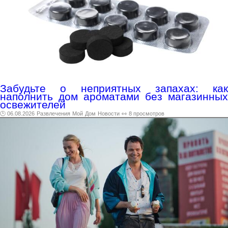
Забудьте о неприятных запахах: как
наполнить дом ароматами без магазинных
освежителей
🕑 06.08.2026
Развлечения
Мой
Дом
Новости
👀 8 просмотров