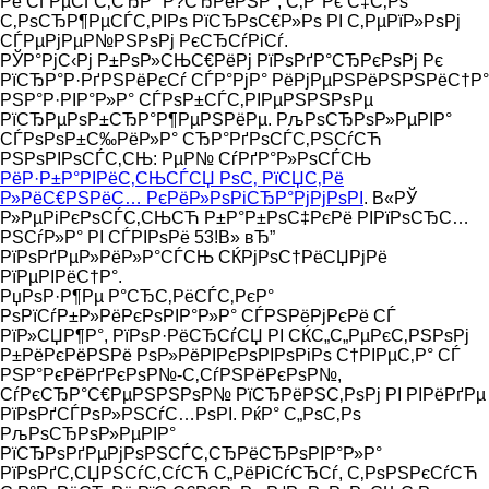
Рё СЃРµСЃС‚СЂР° Р?СЂРёРЅР°, С‚Р°Рє С‡С‚Рѕ
С‚РѕСЂР¶РµСЃС‚РІРѕ РїСЂРѕС€Р»Рѕ РІ С‚РµРїР»РѕРј
СЃРµРјРµР№РЅРѕРј РєСЂСѓРіСѓ.
РЎР°РјС‹Рј Р±РѕР»СЊС€РёРј РїРѕРґР°СЂРєРѕРј Рє
РїСЂР°Р·РґРЅРёРєСѓ СЃР°РјР° РёРјРµРЅРёРЅРЅРёС†Р°
РЅР°Р·РІР°Р»Р° СЃРѕР±СЃС‚РІРµРЅРЅРѕРµ
РїСЂРµРѕР±СЂР°Р¶РµРЅРёРµ. РљРѕСЂРѕР»РµРІР°
СЃРѕРѕР±С‰РёР»Р° СЂР°РґРѕСЃС‚РЅСѓСЋ
РЅРѕРІРѕСЃС‚СЊ: РµР№ СѓРґР°Р»РѕСЃСЊ
РёР·Р±Р°РІРёС‚СЊСЃСЏ РѕС‚ РїСЏС‚Рё
Р»РёС€РЅРёС… РєРёР»РѕРіСЂР°РјРјРѕРІ
. В«РЎ
Р»РµРіРєРѕСЃС‚СЊСЋ Р±Р°Р±РѕС‡РєРё РІРїРѕСЂС…
РЅСѓР»Р° РІ СЃРІРѕРё 53!В» вЂ”
РїРѕРґРµР»РёР»Р°СЃСЊ СЌРјРѕС†РёСЏРјРё
РїРµРІРёС†Р°.
РџРѕР·Р¶Рµ Р°СЂС‚РёСЃС‚РєР°
РѕРїСѓР±Р»РёРєРѕРІР°Р»Р° СЃРЅРёРјРєРё СЃ
РїР»СЏР¶Р°, РїРѕР·РёСЂСѓСЏ РІ СЌС„С„РµРєС‚РЅРѕРј
Р±РёРєРёРЅРё РѕР»РёРІРєРѕРІРѕРіРѕ С†РІРµС‚Р° СЃ
РЅР°РєРёРґРєРѕР№-С‚СѓРЅРёРєРѕР№,
СѓРєСЂР°С€РµРЅРЅРѕР№ РїСЂРёРЅС‚РѕРј РІ РІРёРґРµ
РїРѕРґСЃРѕР»РЅСѓС…РѕРІ. РќР° С„РѕС‚Рѕ
РљРѕСЂРѕР»РµРІР°
РїСЂРѕРґРµРјРѕРЅСЃС‚СЂРёСЂРѕРІР°Р»Р°
РїРѕРґС‚СЏРЅСѓС‚СѓСЋ С„РёРіСѓСЂСѓ, С‚РѕРЅРєСѓСЋ