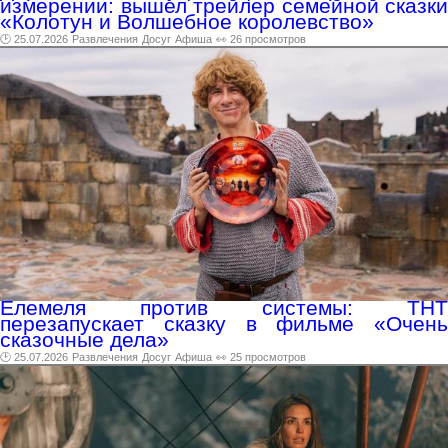
измерении: вышел трейлер семейной сказки
«Колотун и Волшебное королевство»
🕑 25.07.2026
Развлечения
Досуг
Афиша
👀 26 просмотров
Елемеля против системы: ТНТ
перезапускает сказку в фильме «Очень
сказочные дела»
🕑 25.07.2026
Развлечения
Досуг
Афиша
👀 25 просмотров