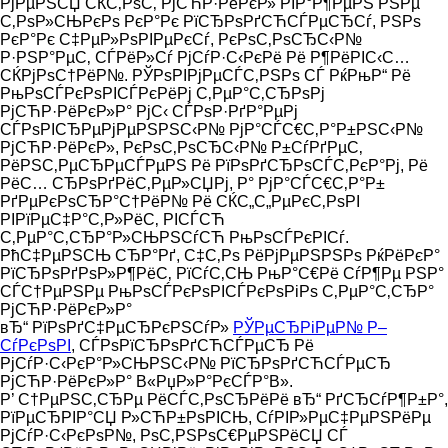
РјРµРЅСЏ СЌС‚РѕС‚ РјСЋР·РёРєР» РІР°Р¶РµРЅ РЅРµ
С‚РѕР»СЊРєРѕ РєР°Рє РїСЂРѕРґСЋСЃРµСЂСѓ, РЅРѕ
РєР°Рє С‡РµР»РѕРІРµРєСѓ, РєРѕС‚РѕСЂС‹Р№
Р·РЅР°РµС‚ СЃРёР»Сѓ РјСѓР·С‹РєРё Рё Р¶РёРІС‹С…
СЌРјРѕС†РёР№. РЎРѕРІРјРµСЃС‚РЅРѕ СЃ РќРњР“ Рё
РњРѕСЃРєРѕРІСЃРєРёРј С‚РµР°С‚СЂРѕРј
РјСЋР·РёРєР»Р° РјС‹ СЃРѕР·РґР°РµРј
СЃРѕРІСЂРµРјРµРЅРЅС‹Р№ РјР°СЃС€С‚Р°Р±РЅС‹Р№
РјСЋР·РёРєР», РєРѕС‚РѕСЂС‹Р№ Р±СѓРґРµС‚
РёРЅС‚РµСЂРµСЃРµРЅ Рё РїРѕРґСЂРѕСЃС‚РєР°Рј, Рё
РёС… СЂРѕРґРёС‚РµР»СЏРј, Р° РјР°СЃС€С‚Р°Р±
РґРµРєРѕСЂР°С†РёР№ Рё СЌС„С„РµРєС‚РѕРІ
РІРїРµС‡Р°С‚Р»РёС‚ РІСЃСЋ
С‚РµР°С‚СЂР°Р»СЊРЅСѓСЋ РњРѕСЃРєРІСѓ.
РћС‡РµРЅСЊ СЂР°Рґ, С‡С‚Рѕ РёРјРµРЅРЅРѕ РќРёРєР°
РїСЂРѕРґРѕР»Р¶РёС‚ РїСѓС‚СЊ РњР°С€Рё СѓР¶Рµ РЅР°
СЃС†РµРЅРµ РњРѕСЃРєРѕРІСЃРєРѕРіРѕ С‚РµР°С‚СЂР°
РјСЋР·РёРєР»Р°
вЂ“ РїРѕРґС‡РµСЂРєРЅСѓР»
РЎРµСЂРіРµР№ Р–
СѓРєРѕРІ
, СЃРѕРїСЂРѕРґСЋСЃРµСЂ Рё
РјСѓР·С‹РєР°Р»СЊРЅС‹Р№ РїСЂРѕРґСЋСЃРµСЂ
РјСЋР·РёРєР»Р° В«РџР»Р°РєСЃР°В».
Р’ С†РµРЅС‚СЂРµ РёСЃС‚РѕСЂРёРё вЂ“ РґСЂСѓР¶Р±Р°,
РїРµСЂРІР°СЏ Р»СЋР±РѕРІСЊ, СѓРІР»РµС‡РµРЅРёРµ
РјСѓР·С‹РєРѕР№, РѕС‚РЅРѕС€РµРЅРёСЏ СЃ