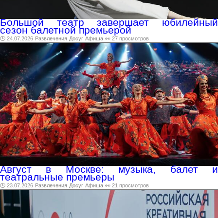
Большой театр завершает юбилейный
сезон балетной премьерой
🕑 24.07.2026
Развлечения
Досуг
Афиша
👀 27 просмотров
Август в Москве: музыка, балет и
театральные премьеры
🕑 23.07.2026
Развлечения
Досуг
Афиша
👀 21 просмотров