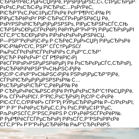
СЂРѕРґРёС‚РµР»СЏРјРё, РјРѕРјРµРЅС‚С‹, С‡РµСЂРµР·
РєРѕС‚РѕСЂС‹Рµ РїСЂРѕС…РѕРґРёС‚
РїСЂР°РєС‚РёС‡РµСЃРєРё РєР°Р¶РґС‹Р№ РІ
РїРµСЂРёРѕРґ РІР·СЂРѕСЃР»РµРЅРёСЏ Рё,
РѕРґРЅРѕРІСЂРµРјРµРЅРЅРѕ, РІРµСЂРЅРѕСЃС‚СЊ
СЋРЅРѕС€РµСЃРєРёРј РёРґРµР°Р»Р°Рј РіРµСЂРѕРµРІ
СЃС‚Р°СЂС€РµРіРѕ РїРѕРєРѕР»РµРЅРёСЏ.
Р—РЅР°РєРѕРјС‹Рµ Р·СЂРёС‚РµР»СЏРј РіРµСЂРѕРё
РІС‹Р№РґСѓС‚ РЅР° СЃС†РµРЅСѓ
РњРѕСЃРєРѕРІСЃРєРѕРіРѕ С‚РµР°С‚СЂР°
РјСЋР·РёРєР»Р° СЃ Р¶РёРІС‹Рј
РёСЃРїРѕР»РЅРµРЅРёРµРј Рё РѕСЂРєРµСЃС‚СЂРѕРј,
РѕСЂРёРіРёРЅР°Р»СЊРЅС‹РјРё
РјСѓР·С‹РєР°Р»СЊРЅС‹РјРё РЅРѕРјРµСЂР°РјРё,
СЃРѕРІСЂРµРјРµРЅРЅРѕР№ С…
РѕСЂРµРѕРіСЂР°С„РёРµР№ Рё
Р·СЂРµР»РёС‰РЅС‹РјРё РґРµРєРѕСЂР°С†РёСЏРјРё.
Рљ СЃР»РѕРІСѓ, Р°РІС‚РѕСЂРѕРј РјСѓР·С‹РєРё
РІС‹СЃС‚СѓРїРёР» СЃР°Рј РЎРµСЂРіРµР№ Р–СѓРєРѕРІ,
Р° Р·Р° Р»РёР±СЂРµС‚С‚Рѕ РѕС‚РІРµС‡Р°РµС‚
РљРѕРЅСЃС‚Р°РЅС‚РёРЅ Р СѓР±РёРЅСЃРєРёР№.
Р РµР¶РёСЃСЃРµСЂРѕРј РїРѕСЃС‚Р°РЅРѕРІРєРё
СЃС‚Р°Р» Р’Р°Р»РµСЂРёР№ РњР°СЂРєРёРЅ.