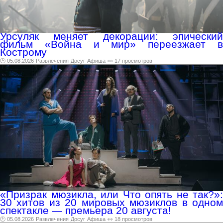
Урсуляк меняет декорации: эпический
фильм «Война и мир» переезжает в
Кострому
🕑 05.08.2026
Развлечения
Досуг
Афиша
👀 17 просмотров
«Призрак мюзикла, или Что опять не так?»:
30 хитов из 20 мировых мюзиклов в одном
спектакле — премьера 20 августа!
🕑 05.08.2026
Развлечения
Досуг
Афиша
👀 18 просмотров