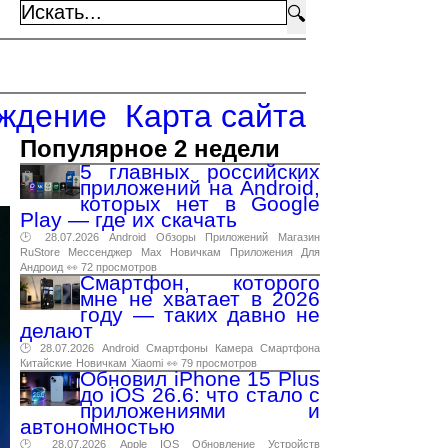
🔍
ждение
Карта сайта
Популярное 2 недели
5 главных российских
приложений на Android,
которых нет в Google
Play — где их скачать
🕑 28.07.2026
Android
Обзоры
Приложений
Магазин
RuStore
Мессенджер
Max
Новичкам
Приложения
Для
Андроид
👀 72 просмотров
Смартфон, которого
мне не хватает в 2026
году — таких давно не
делают
🕑 28.07.2026
Android
Смартфоны
Камера
Смартфона
Китайские
Новичкам
Xiaomi
👀 79 просмотров
Обновил iPhone 15 Plus
до iOS 26.6: что стало с
приложениями и
автономностью
🕑 28.07.2026
Apple
IOS
Обновление
Устройств