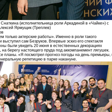
 Снаткина (исполнительница роли Аркадиной в «Чайке») с
Алексей Ярмущик (Треплев)
ов
м только актерские работы». Именно в роли такого
 выступил сам Безруков. Впервые эскиз его спектак­ля
жны были увидеть 20 июня в естественных декорациях
, на берегу настоящего пруда под аккомпанемент лягушек.
се планы. «Я посмотрел прогноз погоды на день премьеры, 
енеральную репетицию в парке накануне.