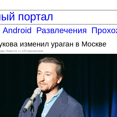
ный портал
Android
Развлечения
Прохо
кова изменил ураган в Москве
зды
Новости
👀 120 просмотров