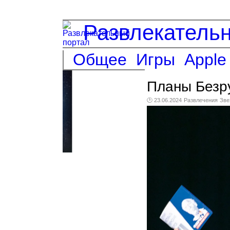
Развлекатель
Общее
Игры
Apple
Планы Безру
🕑 23.06.2024
Развлечения
Зве