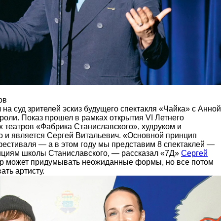
ов
на суд зрителей эскиз будущего спектакля «Чайка» с Анной
роли. Показ прошел в рамках открытия VI Летнего
х театров «Фабрика Станиславского», худруком и
о и является Сергей Витальевич. «Основной принцип
фестиваля — а в этом году мы представим 8 спектаклей —
ициям школы Станиславского, — рассказал «7Д»
Сергей
ер может придумывать неожиданные формы, но все потом
ать артисту.