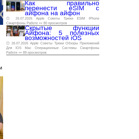
Как правильно
перенести eSIM с
айфона на айфон
🕑 26.07.2026
Apple
Советы
Трюки
ESIM
IPhone
Смартфоны
Работе
👀 80 просмотров
Скрытые функции
Айфона: 5 полезных
возможностей iOS
🕑 26.07.2026
Apple
Советы
Трюки
Обзоры
Приложений
Для
IOS
Mac
Операционные
Системы
Смартфоны
Работе
👀 89 просмотров
и