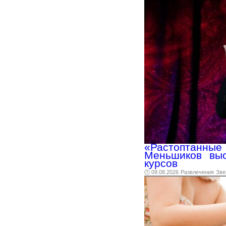
«Растоптанн
Меньшиков выс
курсов
🕑 09.08.2026
Развлечения
Зве