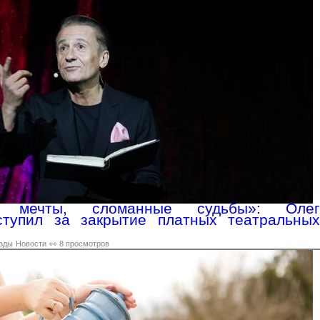
ые мечты, сломанные судьбы»: Олег
тупил за закрытие платных театральных
зды
Новости
👀 8 просмотров