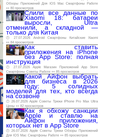
Обзоры
Приложений
Для
IOS
Mac
Смартфоны
Работе
👀 80 просмотров
Слили все данные по
Xiaomi 18: батареи
выросли, Ultra
отменили, а складной —
только для Китая
🕑 27.07.2026
Android
Смартфоны
Китайские
Xiaomi
👀 84 просмотров
Как ставить
приложения на iPhone
без App Store: полная
инструкция
🕑 27.07.2026
Apple
Магазин
Приложений
App
Store
Смартфоны
Советы
Работе
👀 85 просмотров
Какой Айфон выбрать
для бизнеса в 2026
году: 5 солидных
моделей для тех, кто всегда
на созвоне
🕑 26.07.2026
Apple
Советы
Трюки
IPhone
Pro
Max
Ultra
Цены
👀 82 просмотров
Как я обхожу санкции
Apple и ставлю на
Айфон приложения,
которых нет в App Store
🕑 26.07.2026
Apple
Советы
Трюки
Обзоры
Приложений
Для
IOS
Mac
Смартфоны
Работе
👀 85 просмотров