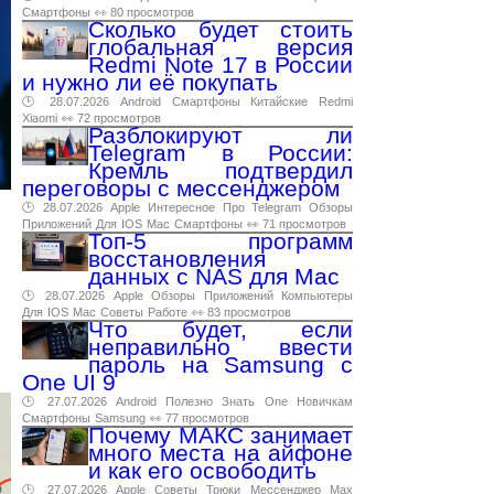
Смартфоны
👀 80 просмотров
Сколько будет стоить
глобальная версия
Redmi Note 17 в России
и нужно ли её покупать
🕑 28.07.2026
Android
Смартфоны
Китайские
Redmi
Xiaomi
👀 72 просмотров
Разблокируют ли
Telegram в России:
Кремль подтвердил
переговоры с мессенджером
🕑 28.07.2026
Apple
Интересное
Про
Telegram
Обзоры
Приложений
Для
IOS
Mac
Смартфоны
👀 71 просмотров
Топ-5 программ
восстановления
данных с NAS для Mac
🕑 28.07.2026
Apple
Обзоры
Приложений
Компьютеры
Для
IOS
Mac
Советы
Работе
👀 83 просмотров
Что будет, если
неправильно ввести
пароль на Samsung с
One UI 9
🕑 27.07.2026
Android
Полезно
Знать
One
Новичкам
Смартфоны
Samsung
👀 77 просмотров
Почему МАКС занимает
много места на айфоне
и как его освободить
🕑 27.07.2026
Apple
Советы
Трюки
Мессенджер
Max