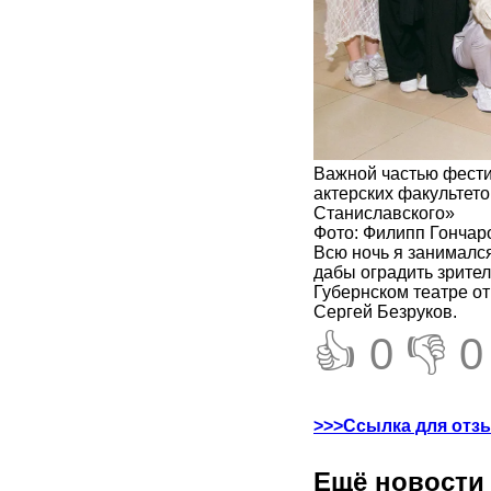
Важной частью фести
актерских факультето
Станиславского»
Фото: Филипп Гончар
Всю ночь я занимался
дабы оградить зрител
Губернском театре о
Сергей Безруков
.
👍 0
👎 0
>>>Ссылка для отз
Ещё новости 