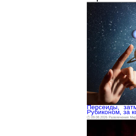
Персеиды, зат
Рубиконом, за к
🕑 09.08.2026
Развлечения
Ми