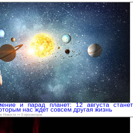
мение и парад планет: 12 августа станет
оторым нас ждет совсем другая жизнь
ре
Новости
👀 0 просмотров