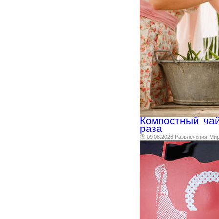
Компостный чай
раза
🕑 09.08.2026
Развлечения
Ми