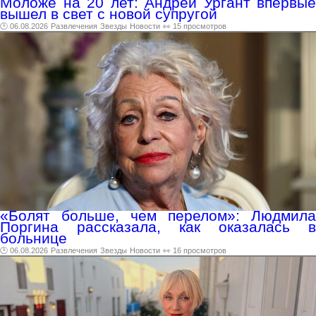
Моложе на 20 лет: Андрей Ургант впервые
вышел в свет с новой супругой
🕑 06.08.2026
Развлечения
Звезды
Новости
👀 15 просмотров
«Болят больше, чем перелом»: Людмила
Поргина рассказала, как оказалась в
больнице
🕑 06.08.2026
Развлечения
Звезды
Новости
👀 16 просмотров