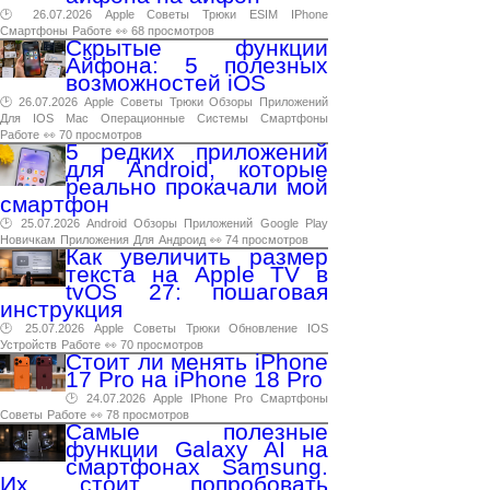
🕑 26.07.2026
Apple
Советы
Трюки
ESIM
IPhone
Смартфоны
Работе
👀 68 просмотров
Скрытые функции
Айфона: 5 полезных
возможностей iOS
🕑 26.07.2026
Apple
Советы
Трюки
Обзоры
Приложений
Для
IOS
Mac
Операционные
Системы
Смартфоны
Работе
👀 70 просмотров
5 редких приложений
для Android, которые
реально прокачали мой
смартфон
🕑 25.07.2026
Android
Обзоры
Приложений
Google
Play
Новичкам
Приложения
Для
Андроид
👀 74 просмотров
Как увеличить размер
текста на Apple TV в
tvOS 27: пошаговая
инструкция
🕑 25.07.2026
Apple
Советы
Трюки
Обновление
IOS
Устройств
Работе
👀 70 просмотров
Стоит ли менять iPhone
17 Pro на iPhone 18 Pro
🕑 24.07.2026
Apple
IPhone
Pro
Смартфоны
Советы
Работе
👀 78 просмотров
Самые полезные
функции Galaxy AI на
смартфонах Samsung.
Их стоит попробовать