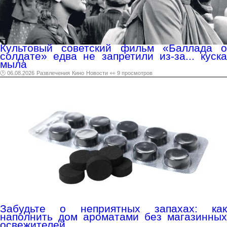
Культовый советский фильм «Баллада о
солдате» едва не запретили из-за... куска
мыла
🕑 06.08.2026
Развлечения
Кино
Новости
👀 9 просмотров
Забудьте о неприятных запахах: как
наполнить дом ароматами без магазинных
освежителей