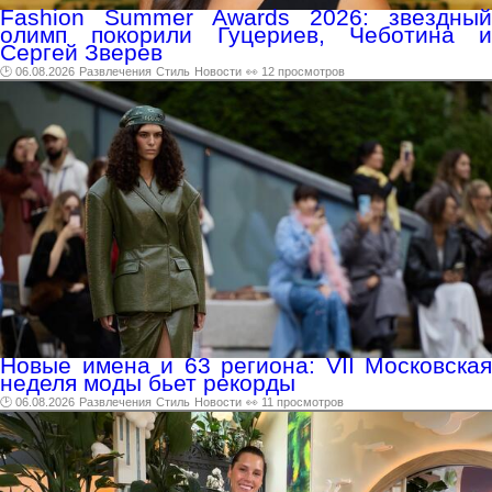
Fashion Summer Awards 2026: звездный
олимп покорили Гуцериев, Чеботина и
Сергей Зверев
🕑 06.08.2026
Развлечения
Стиль
Новости
👀 12 просмотров
Новые имена и 63 региона: VII Московская
неделя моды бьет рекорды
🕑 06.08.2026
Развлечения
Стиль
Новости
👀 11 просмотров