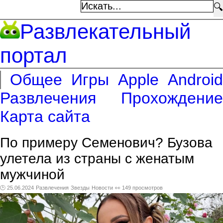
🔍
Развлекательный
портал
Общее
Игры
Apple
Android
Развлечения
Прохождение
Карта сайта
По примеру Семенович? Бузова
улетела из страны с женатым
мужчиной
🕑 25.06.2024
Развлечения
Звезды
Новости
👀 149 просмотров