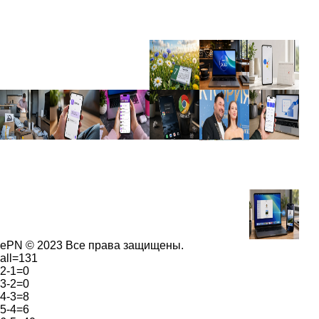
ePN © 2023 Все права защищены.
all=131
2-1=0
3-2=0
4-3=8
5-4=6