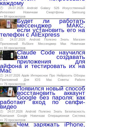
каждому
🕑 24.07.2026
Android
Galaxy
S26
Искусственный
Интеллект
Новичкам
Смартфоны
Samsung
👀 84 просмотров
Будет ли работать
мессенджер МАКС,
если установить его на
телефон с AliExpress
🕑 24.07.2026
Android
Полезно
Знать
Магазин
Приложений
RuStore
Мессенджер
Max
Новичкам
👀 84 просмотров
Claude Code научился
сам создавать
приложения для
айфона и тестировать их на
Mac
🕑 24.07.2026
Apple
Интересное
Про
Нейросеть
Обзоры
Приложений
Для
IOS
Mac
Советы
Работе
👀 76 просмотров
Появился новый способ
восстановить аккаунт
Google без пароля: как
работает вход по селфи-
видео
🕑 24.07.2026
Android
Полезно
Знать
Безопасность
Компания
Google
Новичкам
Операционная
Система
👀 70 просмотров
Чем заряжать iPhone,