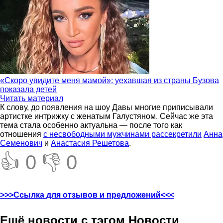
«Скоро увидите меня мамой»: уехавшая из страны Бузова
показала детей
Читать материал
К слову, до появления на шоу Давы многие приписывали
артистке интрижку с женатым Галустяном. Сейчас же эта
тема стала особенно актуальна — после того как
отношения
с несвободными мужчинами рассекретили
Анна
Семенович
и
Анастасия Решетова
.
👍 0
👎 0
>>>Ссылка для отзывов и предложений<<<
Ещё новости с тэгом Новости