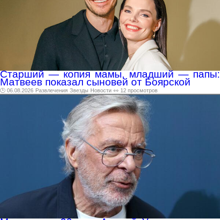
Старший — копия мамы, младший — папы:
Матвеев показал сыновей от Боярской
🕑 06.08.2026
Развлечения
Звезды
Новости
👀 12 просмотров