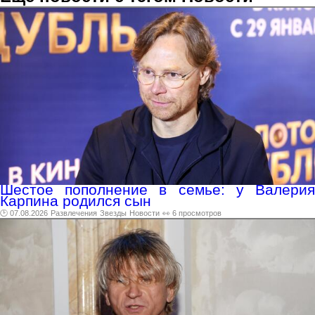
Шестое пополнение в семье: у Валерия
Карпина родился сын
🕑 07.08.2026
Развлечения
Звезды
Новости
👀 6 просмотров