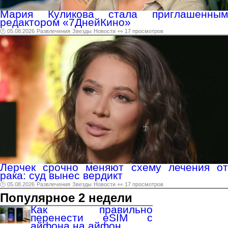
Мария Куликова стала приглашенным
редактором «7ДнейКино»
🕑 05.08.2026
Развлечения
Звезды
Новости
👀 17 просмотров
Лерчек срочно меняют схему лечения от
рака: суд вынес вердикт
🕑 05.08.2026
Развлечения
Звезды
Новости
👀 17 просмотров
Популярное 2 недели
Как правильно
перенести eSIM с
айфона на айфон