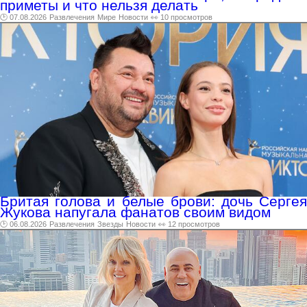
приметы и что нельзя делать
🕑 07.08.2026
Развлечения
Мире
Новости
👀 10 просмотров
Бритая голова и белые брови: дочь Сергея
Жукова напугала фанатов своим видом
🕑 06.08.2026
Развлечения
Звезды
Новости
👀 12 просмотров