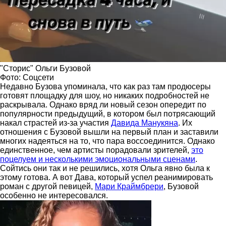
"Сторис" Ольги Бузовой
Фото: Соцсети
Недавно Бузова упоминала, что как раз там продюсеры
готовят площадку для шоу, но никаких подробностей не
раскрывала. Однако вряд ли новый сезон опередит по
популярности предыдущий, в котором был потрясающий
накал страстей из-за участия
Давида Манукяна
. Их
отношения с Бузовой вышли на первый план и заставили
многих надеяться на то, что пара воссоединится. Однако
единственное, чем артисты порадовали зрителей,
это
поцелуем и несколькими эмоциональными сценами
.
Сойтись они так и не решились, хотя Ольга явно была к
этому готова. А вот Дава, который успел реанимировать
роман с другой певицей,
Мари Краймбрери
, Бузовой
особенно не интересовался.