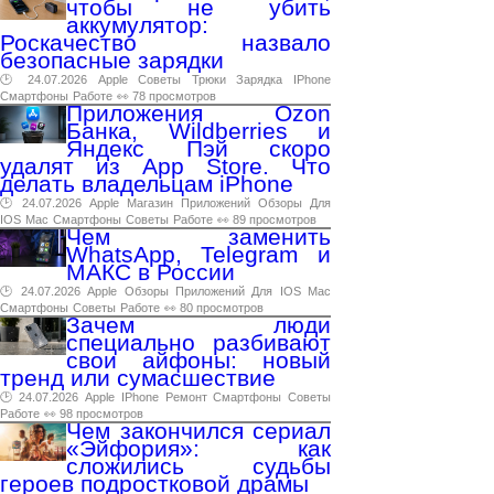
чтобы не убить
аккумулятор:
Роскачество назвало
безопасные зарядки
🕑 24.07.2026
Apple
Советы
Трюки
Зарядка
IPhone
Смартфоны
Работе
👀 78 просмотров
Приложения Ozon
Банка, Wildberries и
Яндекс Пэй скоро
удалят из App Store. Что
делать владельцам iPhone
🕑 24.07.2026
Apple
Магазин
Приложений
Обзоры
Для
IOS
Mac
Смартфоны
Советы
Работе
👀 89 просмотров
Чем заменить
WhatsApp, Telegram и
МАКС в России
🕑 24.07.2026
Apple
Обзоры
Приложений
Для
IOS
Mac
Смартфоны
Советы
Работе
👀 80 просмотров
Зачем люди
специально разбивают
свои айфоны: новый
тренд или сумасшествие
🕑 24.07.2026
Apple
IPhone
Ремонт
Смартфоны
Советы
Работе
👀 98 просмотров
Чем закончился сериал
«Эйфория»: как
сложились судьбы
героев подростковой драмы