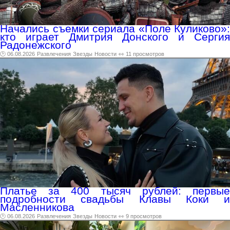
Начались съемки сериала «Поле Куликово»:
кто играет Дмитрия Донского и Сергия
Радонежского
🕑 06.08.2026
Развлечения
Звезды
Новости
👀 11 просмотров
Платье за 400 тысяч рублей: первые
подробности свадьбы Клавы Коки и
Масленникова
🕑 06.08.2026
Развлечения
Звезды
Новости
👀 9 просмотров