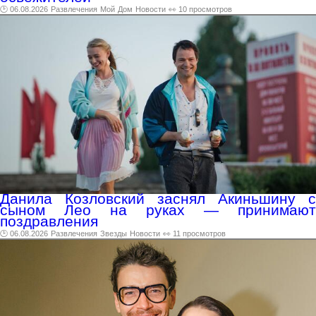
🕑 06.08.2026
Развлечения
Мой
Дом
Новости
👀 10 просмотров
Данила Козловский заснял Акиньшину с
сыном Лео на руках — принимают
поздравления
🕑 06.08.2026
Развлечения
Звезды
Новости
👀 11 просмотров