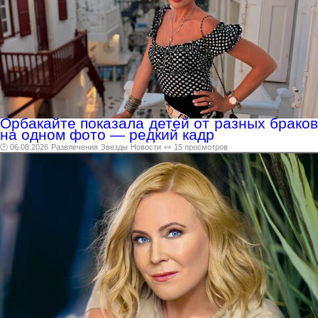
Орбакайте показала детей от разных браков
на одном фото — редкий кадр
🕑 06.08.2026
Развлечения
Звезды
Новости
👀 15 просмотров