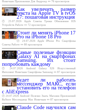
Новичкам
Приложения
Для
Андроид
👀 76 просмотров
Как увеличить размер
текста на Apple TV в tvOS
27: пошаговая инструкция
🕑 25.07.2026
Apple
Советы
Трюки
Обновление
IOS
Устройств
Работе
👀 72 просмотров
Стоит ли менять iPhone 17
Pro на iPhone 18 Pro
🕑 24.07.2026
Apple
IPhone
Pro
Смартфоны
Советы
Работе
👀 80 просмотров
Самые полезные функции
Galaxy AI на смартфонах
Samsung. Их стоит
попробовать каждому
🕑 24.07.2026
Android
Galaxy
S26
Искусственный
Интеллект
Новичкам
Смартфоны
Samsung
👀 87 просмотров
Будет ли работать
мессенджер МАКС, если
установить его на телефон
с AliExpress
🕑 24.07.2026
Android
Полезно
Знать
Магазин
Приложений
RuStore
Мессенджер
Max
Новичкам
👀 87 просмотров
Claude Code научился сам