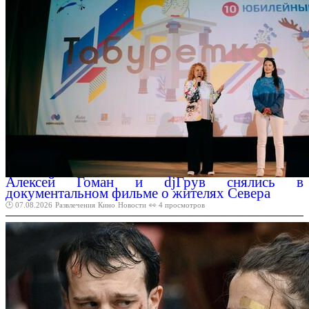
Алексей Гоман и djГрув снялись в
документальном фильме о жителях Севера
🕑 07.08.2026
Развлечения
Кино
Новости
👀 4 просмотров