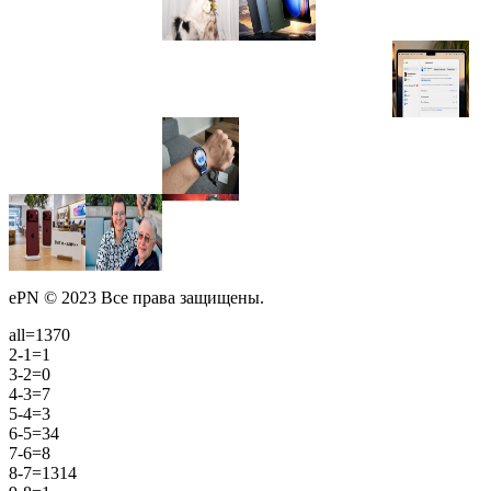
ePN © 2023 Все права защищены.
all=1370
2-1=1
3-2=0
4-3=7
5-4=3
6-5=34
7-6=8
8-7=1314