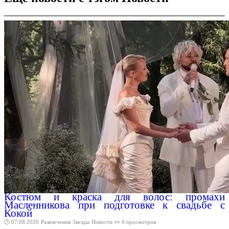
Костюм и краска для волос: промахи
Масленникова при подготовке к свадьбе с
Кокой
🕑 07.08.2026
Развлечения
Звезды
Новости
👀 0 просмотров