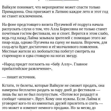
Вайкуле понимает, что мероприятие может спасти только
Примадонна. Она приезжает в Латвию каждое лето и этот год
не станет исключением.
На фоне предстоящего визита Пугачевой её подруга начала
распускать слухи о том, что Алла Борисовна не только станет
почетным гостем фестиваля, но и споет. Верится в этом слабо,
ведь год назад Лайма зазывала зрителей с помощью этого же
пиар-хода, однако Пугачева на сцену не вышла. Впрочем, для
солд-аута будет достаточно и её молчаливого появления.
Местные жители из любопытства побегут смотреть на
стареющую и едва стоящую на ногах звезду.
«Народ придет поглазеть на «бабу Аллу». Главное
прибалтийское развлечение»,
— пишет источник.
Кстати, те билеты, которые Вайкуле не сможет продать, она
намерена бесплатно раздать за пару дней до фестиваля —
лишь бы зал не был полупустым. «Потом все раздадут и
сообщат «аншлаг». Врут. Кому они нужны. Если Лайма и
уговорит кого-то из именитых друзей прилететь и спеть —
это может и изменит немного продажи. Но за месяц до