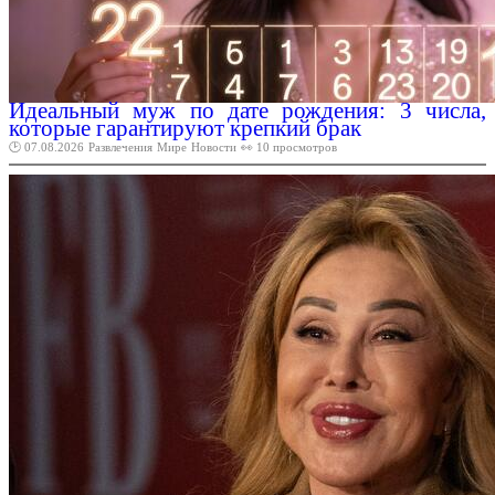
Идеальный муж по дате рождения: 3 числа,
которые гарантируют крепкий брак
🕑 07.08.2026
Развлечения
Мире
Новости
👀 10 просмотров