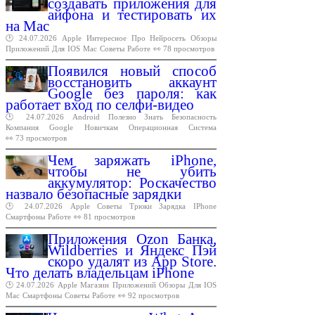
создавать приложения для
айфона и тестировать их
на Mac
🕑 24.07.2026
Apple
Интересное
Про
Нейросеть
Обзоры
Приложений
Для
IOS
Mac
Советы
Работе
👀 78 просмотров
Появился новый способ
восстановить аккаунт
Google без пароля: как
работает вход по селфи-видео
🕑 24.07.2026
Android
Полезно
Знать
Безопасность
Компания
Google
Новичкам
Операционная
Система
👀 73 просмотров
Чем заряжать iPhone,
чтобы не убить
аккумулятор: Роскачество
назвало безопасные зарядки
🕑 24.07.2026
Apple
Советы
Трюки
Зарядка
IPhone
Смартфоны
Работе
👀 81 просмотров
Приложения Ozon Банка,
Wildberries и Яндекс Пэй
скоро удалят из App Store.
Что делать владельцам iPhone
🕑 24.07.2026
Apple
Магазин
Приложений
Обзоры
Для
IOS
Mac
Смартфоны
Советы
Работе
👀 92 просмотров