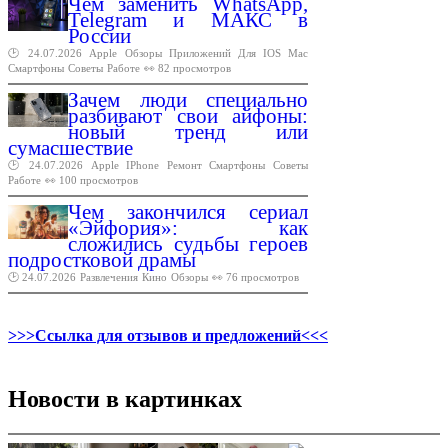
Чем заменить WhatsApp,
Telegram и МАКС в
России
🕑 24.07.2026
Apple
Обзоры
Приложений
Для
IOS
Mac
Смартфоны
Советы
Работе
👀 82 просмотров
Зачем люди специально
разбивают свои айфоны:
новый тренд или
сумасшествие
🕑 24.07.2026
Apple
IPhone
Ремонт
Смартфоны
Советы
Работе
👀 100 просмотров
Чем закончился сериал
«Эйфория»: как
сложились судьбы героев
подростковой драмы
🕑 24.07.2026
Развлечения
Кино
Обзоры
👀 76 просмотров
>>>Ссылка для отзывов и предложений<<<
Новости в картинках