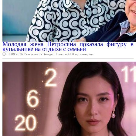
Молодая жена Петросяна показала фигуру в
купальнике на отдыхе с семьей
🕑 07.08.2026
Развлечения
Звезды
Новости
👀 8 просмотров