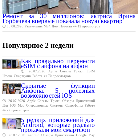
Ремонт за 30 миллионов: актриса Ирина
Горбачева впервые показала новую квартир
🕑 06.08.2026
Развлечения
Мой
Дом
Новости
👀 12 просмотров
Популярное 2 недели
Как правильно перенести
eSIM с айфона на айфон
🕑 26.07.2026
Apple
Советы
Трюки
ESIM
IPhone
Смартфоны
Работе
👀 70 просмотров
Скрытые функции
Айфона: 5 полезных
возможностей iOS
🕑 26.07.2026
Apple
Советы
Трюки
Обзоры
Приложений
Для
IOS
Mac
Операционные
Системы
Смартфоны
Работе
👀 72 просмотров
5 редких приложений для
Android, которые реально
прокачали мой смартфон
🕑 25.07.2026
Android
Обзоры
Приложений
Google
Play