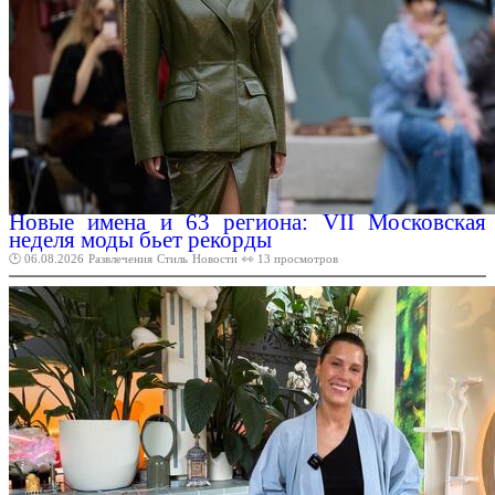
Новые имена и 63 региона: VII Московская
неделя моды бьет рекорды
🕑 06.08.2026
Развлечения
Стиль
Новости
👀 13 просмотров