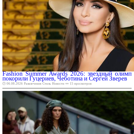
Fashion Summer Awards 2026: звездный олимп
покорили Гуцериев, Чеботина и Сергей Зверев
🕑 06.08.2026
Развлечения
Стиль
Новости
👀 15 просмотров