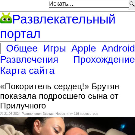
🔍
Развлекательный
портал
Общее
Игры
Apple
Android
Развлечения
Прохождение
Карта сайта
«Покоритель сердец!» Брутян
показала подросшего сына от
Прилучного
🕑 21.06.2024
Развлечения
Звезды
Новости
👀 116 просмотров