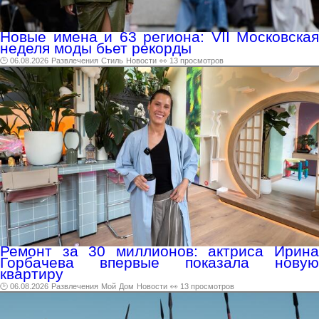
Новые имена и 63 региона: VII Московская
неделя моды бьет рекорды
🕑 06.08.2026
Развлечения
Стиль
Новости
👀 13 просмотров
Ремонт за 30 миллионов: актриса Ирина
Горбачева впервые показала новую
квартиру
🕑 06.08.2026
Развлечения
Мой
Дом
Новости
👀 13 просмотров