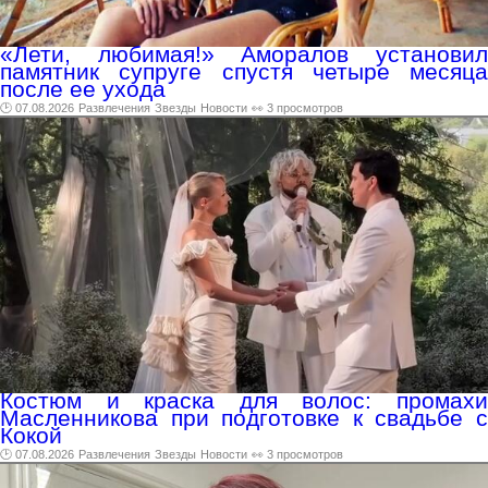
«Лети, любимая!» Аморалов установил
памятник супруге спустя четыре месяца
после ее ухода
🕑 07.08.2026
Развлечения
Звезды
Новости
👀 3 просмотров
Костюм и краска для волос: промахи
Масленникова при подготовке к свадьбе с
Кокой
🕑 07.08.2026
Развлечения
Звезды
Новости
👀 3 просмотров