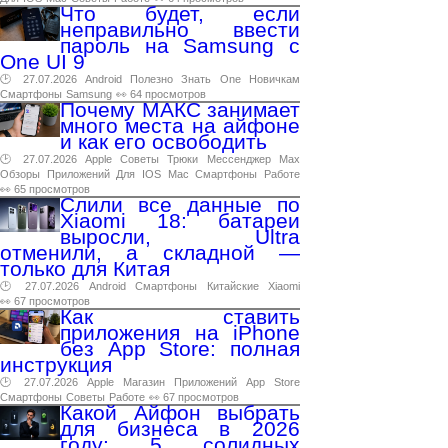
Что будет, если
неправильно ввести
пароль на Samsung с
One UI 9
🕑 27.07.2026
Android
Полезно
Знать
One
Новичкам
Смартфоны
Samsung
👀 64 просмотров
Почему МАКС занимает
много места на айфоне
и как его освободить
🕑 27.07.2026
Apple
Советы
Трюки
Мессенджер
Max
Обзоры
Приложений
Для
IOS
Mac
Смартфоны
Работе
👀 65 просмотров
Слили все данные по
Xiaomi 18: батареи
выросли, Ultra
отменили, а складной —
только для Китая
🕑 27.07.2026
Android
Смартфоны
Китайские
Xiaomi
👀 67 просмотров
Как ставить
приложения на iPhone
без App Store: полная
инструкция
🕑 27.07.2026
Apple
Магазин
Приложений
App
Store
Смартфоны
Советы
Работе
👀 67 просмотров
Какой Айфон выбрать
для бизнеса в 2026
году: 5 солидных