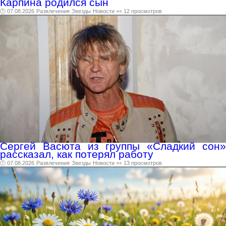
Карпина родился сын
🕑 07.08.2026
Развлечения
Звезды
Новости
👀 12 просмотров
Сергей Васюта из группы «Сладкий сон»
рассказал, как потерял работу
🕑 07.08.2026
Развлечения
Звезды
Новости
👀 13 просмотров