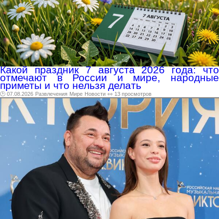
Какой праздник 7 августа 2026 года: что
отмечают в России и мире, народные
приметы и что нельзя делать
🕑 07.08.2026
Развлечения
Мире
Новости
👀 13 просмотров