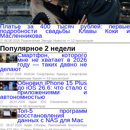
Платье за 400 тысяч рублей: первые
подробности свадьбы Клавы Коки и
Масленникова
🕑 06.08.2026
Развлечения
Звезды
Новости
👀 12 просмотров
Популярное 2 недели
Смартфон, которого
мне не хватает в 2026
году — таких давно не
делают
🕑 28.07.2026
Android
Смартфоны
Камера
Смартфона
Китайские
Новичкам
Xiaomi
👀 63 просмотров
Обновил iPhone 15 Plus
до iOS 26.6: что стало с
приложениями и
автономностью
🕑 28.07.2026
Apple
IOS
Обновление
Устройств
Смартфоны
👀 66 просмотров
Топ-5 программ
восстановления
данных с NAS для Mac
🕑 28.07.2026
Apple
Обзоры
Приложений
Компьютеры
Для
IOS
Mac
Советы
Работе
👀 64 просмотров