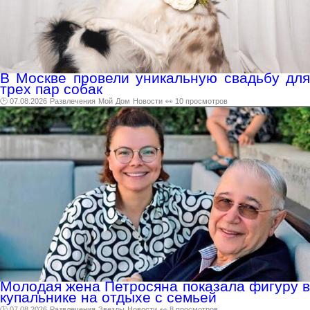
В Москве провели уникальную свадьбу для
трех пар собак
🕑 07.08.2026
Развлечения
Мой
Дом
Новости
👀 10 просмотров
Молодая жена Петросяна показала фигуру в
купальнике на отдыхе с семьей
🕑 07.08.2026
Развлечения
Звезды
Новости
👀 8 просмотров