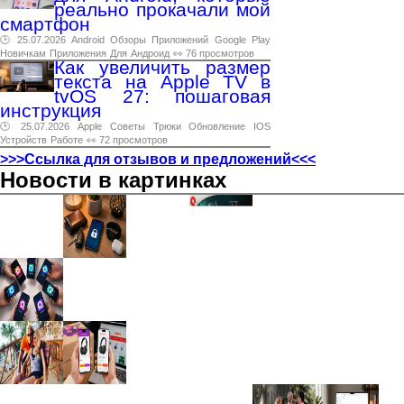
реально прокачали мой
смартфон
🕑 25.07.2026
Android
Обзоры
Приложений
Google
Play
Новичкам
Приложения
Для
Андроид
👀 76 просмотров
Как увеличить размер
текста на Apple TV в
tvOS 27: пошаговая
инструкция
🕑 25.07.2026
Apple
Советы
Трюки
Обновление
IOS
Устройств
Работе
👀 72 просмотров
>>>Ссылка для отзывов и предложений<<<
Новости в картинках