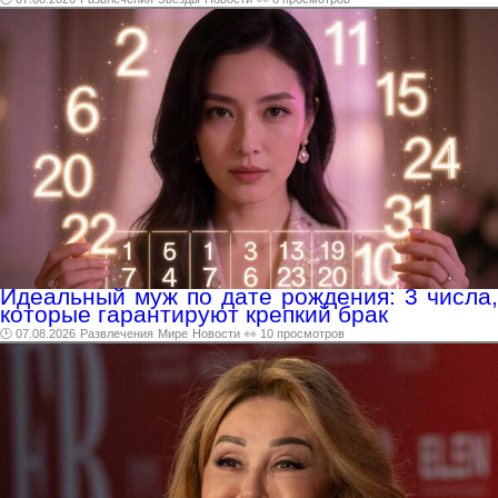
Идеальный муж по дате рождения: 3 числа,
которые гарантируют крепкий брак
🕑 07.08.2026
Развлечения
Мире
Новости
👀 10 просмотров