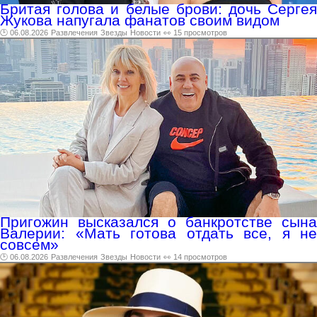
Бритая голова и белые брови: дочь Сергея
Жукова напугала фанатов своим видом
🕑 06.08.2026
Развлечения
Звезды
Новости
👀 15 просмотров
Пригожин высказался о банкротстве сына
Валерии: «Мать готова отдать все, я не
совсем»
🕑 06.08.2026
Развлечения
Звезды
Новости
👀 14 просмотров