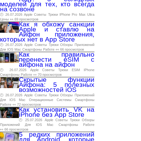
моделей для тех, кто всегда
на созвоне
🕑 26.07.2026
Apple
Советы
Трюки
IPhone
Pro
Max
Ultra
Цены
👀 69 просмотров
Как я обхожу санкции
Apple и ставлю на
Айфон приложения,
которых нет в App Store
🕑 26.07.2026
Apple
Советы
Трюки
Обзоры
Приложений
Для
IOS
Mac
Смартфоны
Работе
👀 66 просмотров
Как правильно
перенести eSIM с
айфона на айфон
🕑 26.07.2026
Apple
Советы
Трюки
ESIM
IPhone
Смартфоны
Работе
👀 70 просмотров
Скрытые функции
Айфона: 5 полезных
возможностей iOS
🕑 26.07.2026
Apple
Советы
Трюки
Обзоры
Приложений
Для
IOS
Mac
Операционные
Системы
Смартфоны
Работе
👀 72 просмотров
Как установить VK на
iPhone без App Store
🕑 25.07.2026
Apple
Советы
Трюки
Обзоры
Приложений
Для
IOS
Mac
Смартфоны
Работе
👀 66 просмотров
5 редких приложений
для Android, которые