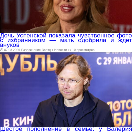
Дочь Успенской показала чувственное фото
с избранником — мать одобрила и ждет
внуков
🕑 07.08.2026
Развлечения
Звезды
Новости
👀 10 просмотров
Шестое пополнение в семье: у Валерия