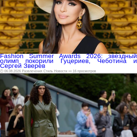
Fashion Summer Awards 2026: звездный
олимп покорили Гуцериев, Чеботина и
Сергей Зверев
🕑 06.08.2026
Развлечения
Стиль
Новости
👀 16 просмотров