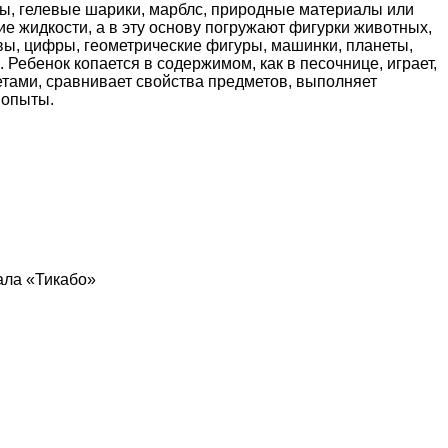
оны, гелевые шарики, марблс, природные материалы или
ие жидкости, а в эту основу погружают фигурки животных,
квы, цифры, геометрические фигуры, машинки, планеты,
. Ребенок копается в содержимом, как в песочнице, играет,
тами, сравнивает свойства предметов, выполняет
 опыты.
ала «Тикабо»