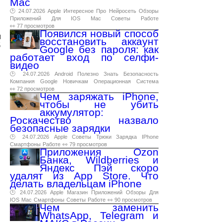
Mac
🕑 24.07.2026
Apple
Интересное
Про
Нейросеть
Обзоры
Приложений
Для
IOS
Mac
Советы
Работе
👀 77 просмотров
Появился новый способ
и
восстановить аккаунт
б
Google без пароля: как
работает вход по селфи-
видео
🕑 24.07.2026
Android
Полезно
Знать
Безопасность
Компания
Google
Новичкам
Операционная
Система
👀 72 просмотров
Чем заряжать iPhone,
чтобы не убить
аккумулятор:
Роскачество назвало
безопасные зарядки
🕑 24.07.2026
Apple
Советы
Трюки
Зарядка
IPhone
Смартфоны
Работе
👀 79 просмотров
Приложения Ozon
Банка, Wildberries и
Яндекс Пэй скоро
удалят из App Store. Что
делать владельцам iPhone
🕑 24.07.2026
Apple
Магазин
Приложений
Обзоры
Для
IOS
Mac
Смартфоны
Советы
Работе
👀 90 просмотров
Чем заменить
WhatsApp, Telegram и