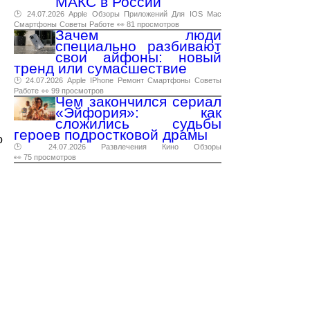
МАКС в России
🕑 24.07.2026
Apple
Обзоры
Приложений
Для
IOS
Mac
Смартфоны
Советы
Работе
👀 81 просмотров
Зачем люди
специально разбивают
свои айфоны: новый
тренд или сумасшествие
🕑 24.07.2026
Apple
IPhone
Ремонт
Смартфоны
Советы
Работе
👀 99 просмотров
Чем закончился сериал
«Эйфория»: как
сложились судьбы
героев подростковой драмы
о
🕑 24.07.2026
Развлечения
Кино
Обзоры
👀 75 просмотров