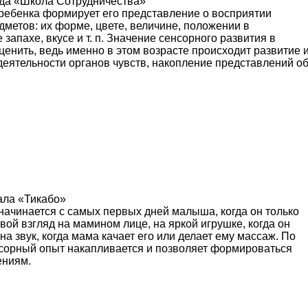
ада «Школа Сотрудничества»
ребенка формирует его представление о восприятии
метов: их форме, цвете, величине, положении в
 запахе, вкусе и т. п. Значение сенсорного развития в
ценить, ведь именно в этом возрасте происходит развитие 
еятельности органов чувств, накопление представлений о
ала «Тикабо»
начинается с самых первых дней малыша, когда он только
вой взгляд на мамином лице, на яркой игрушке, когда он
на звук, когда мама качает его или делает ему массаж. По
сорный опыт накапливается и позволяет формироваться
ениям.