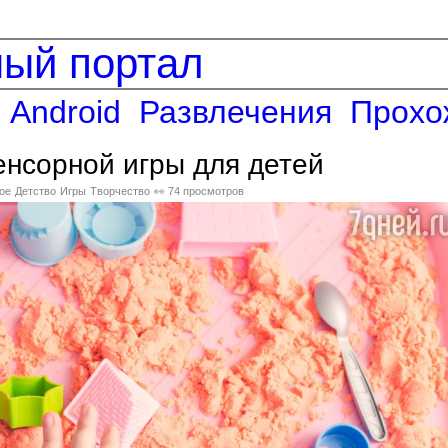
ный портал
Android
Развлечения
Прохо
енсорной игры для детей
ое
Детство
Игры
Творчество
👀 74 просмотров