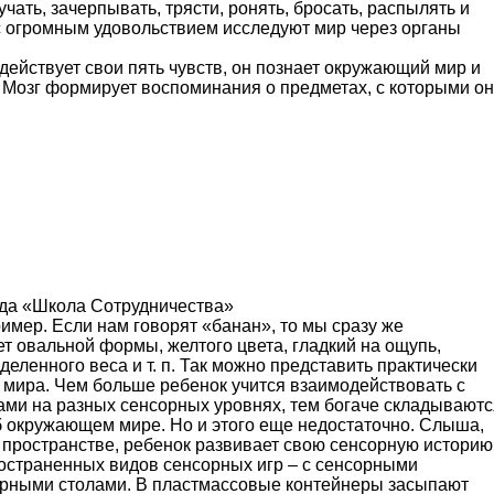
учать, зачерпывать, трясти, ронять, бросать, распылять и
 огромным удовольствием исследуют мир через органы
действует свои пять чувств, он познает окружающий мир и
. Мозг формирует воспоминания о предметах, с которыми он
ада «Школа Сотрудничества»
имер. Если нам говорят «банан», то мы сразу же
т овальной формы, желтого цвета, гладкий на ощупь,
еделенного веса и т. п. Так можно представить практически
 мира. Чем больше ребенок учится взаимодействовать с
ми на разных сенсорных уровнях, тем богаче складываютс
б окружающем мире. Но и этого еще недостаточно. Слыша,
в пространстве, ребенок развивает свою сенсорную историю
остраненных видов сенсорных игр – с сенсорными
орными столами. В пластмассовые контейнеры засыпают