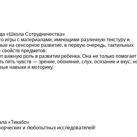
ада «Школа Сотрудничества»
о игры с материалами, имеющими различную текстуру и
ые на сенсорное развитие, в первую очередь, тактильных
 свойств предметов.
т важную роль в развитии ребенка. Она не только помогает
 пять чувств — зрение, обоняние, слух, осязание и вкус, н
вые навыки и моторику.
ала «Тикабо»
ворческих и любопытных исследователей!