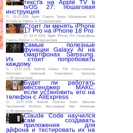
текста на Apple TV в
tvOS 27: пошаговая
инструкция
🕑 25.07.2026
Apple
Советы
Трюки
Обновление
IOS
Устройств
Работе
👀 71 просмотров
Стоит ли менять iPhone
17 Pro на iPhone 18 Pro
🕑 24.07.2026
Apple
IPhone
Pro
Смартфоны
Советы
Работе
👀 79 просмотров
Самые полезные
функции Galaxy AI на
смартфонах Samsung.
Их стоит попробовать
каждому
🕑 24.07.2026
Android
Galaxy
S26
Искусственный
Интеллект
Новичкам
Смартфоны
Samsung
👀 85 просмотров
Будет ли работать
мессенджер МАКС,
если установить его на
телефон с AliExpress
🕑 24.07.2026
Android
Полезно
Знать
Магазин
Приложений
RuStore
Мессенджер
Max
Новичкам
👀 85 просмотров
Claude Code научился
сам создавать
приложения для
айфона и тестировать их на