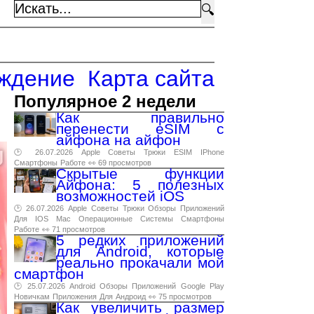
🔍
ждение
Карта сайта
Популярное 2 недели
Как правильно
перенести eSIM с
айфона на айфон
🕑 26.07.2026
Apple
Советы
Трюки
ESIM
IPhone
Смартфоны
Работе
👀 69 просмотров
Скрытые функции
Айфона: 5 полезных
возможностей iOS
🕑 26.07.2026
Apple
Советы
Трюки
Обзоры
Приложений
Для
IOS
Mac
Операционные
Системы
Смартфоны
Работе
👀 71 просмотров
5 редких приложений
для Android, которые
реально прокачали мой
смартфон
🕑 25.07.2026
Android
Обзоры
Приложений
Google
Play
Новичкам
Приложения
Для
Андроид
👀 75 просмотров
Как увеличить размер