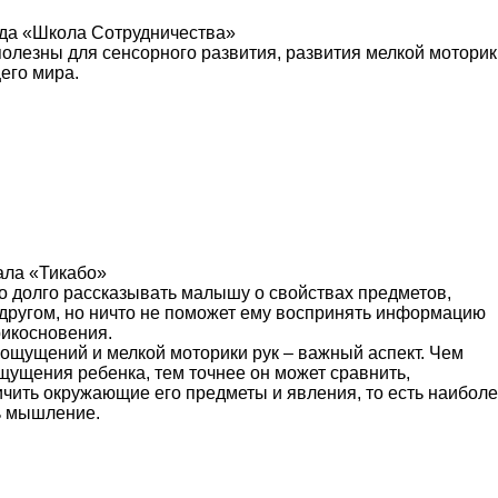
ада «Школа Сотрудничества»
олезны для сенсорного развития, развития мелкой моторик
его мира.
ала «Тикабо»
 долго рассказывать малышу о свойствах предметов,
 другом, но ничто не поможет ему воспринять информацию
рикосновения.
 ощущений и мелкой моторики рук – важный аспект. Чем
щущения ребенка, тем точнее он может сравнить,
ичить окружающие его предметы и явления, то есть наибол
ь мышление.