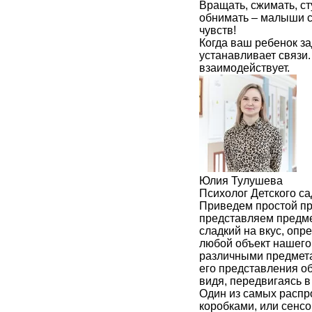
Вращать, сжимать, ст
обнимать – малыши с
чувств!
Когда ваш ребенок за
устанавливает связи
взаимодействует.
Юлия Тулушева
Психолог Детского с
Приведем простой пр
представляем предме
сладкий на вкус, опр
любой объект нашего
различными предмета
его представления о
видя, передвигаясь 
Один из самых распр
коробками, или сенс