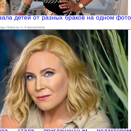
зала детей от разных браков на одном фото
зды
Новости
👀 4 просмотров
ова стала приглашенным редактором