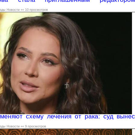
зды
Новости
👀 10 просмотров
меняют схему лечения от рака: суд вынес
зды
Новости
👀 9 просмотров