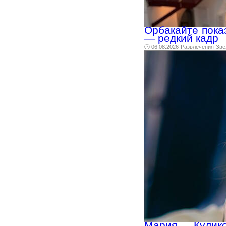
Орбакайте пока
— редкий кадр
🕑 06.08.2026
Развлечения
Зве
Мария Кулик