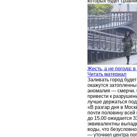
которых будет сравн
Жесть, а не погода: 
Читать материал
Заливать город будет
окажутся затопленны
аномалия — смерчи. О
привести к разрушени
лучше держаться пода
«В разгар дня в Моск
почти половину всей 
до 15.00 ожидается 3
эквивалентны выпаде
воды, что безусловн
— уточнил центра по