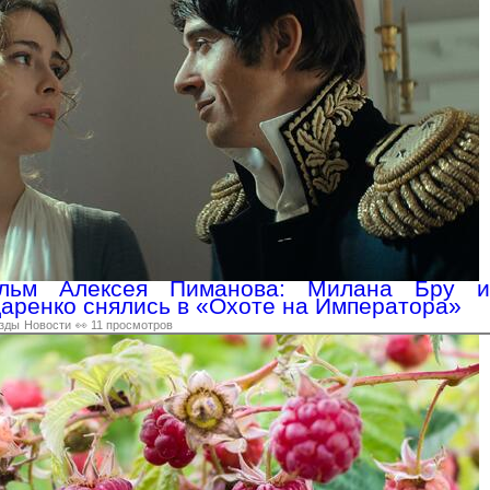
льм Алексея Пиманова: Милана Бру и
аренко снялись в «Охоте на Императора»
зды
Новости
👀 11 просмотров