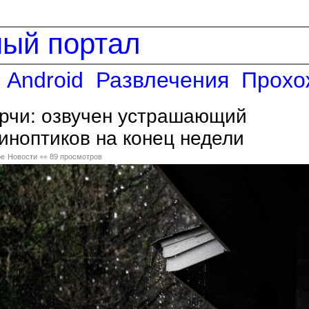
ный портал
Android
Развлечения
Прохо
ерчи: озвучен устрашающий
синоптиков на конец недели
ре
Новости
👀 89 просмотров