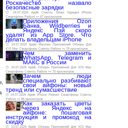
Роскачество назвало
безопасные зарядки
🕑 24.07.2026
Apple
Советы
Трюки
Зарядка
IPhone
Смартфоны
Работе
👀 67 просмотров
Приложения Ozon
Банка, Wildberries и
Яндекс Пэй скоро
удалят из App Store. Что
делать владельцам iPhone
🕑 24.07.2026
Apple
Магазин
Приложений
Обзоры
Для
IOS
Mac
Смартфоны
Советы
Работе
👀 78 просмотров
Чем заменить
WhatsApp, Telegram и
МАКС в России
🕑 24.07.2026
Apple
Обзоры
Приложений
Для
IOS
Mac
Смартфоны
Советы
Работе
👀 70 просмотров
Зачем люди
специально разбивают
е,
свои айфоны: новый
тренд или сумасшествие
а
🕑 24.07.2026
Apple
IPhone
Ремонт
Смартфоны
Советы
.
Работе
👀 86 просмотров
Как заказать цветы
через Яндекс на
айфоне: пошаговая
инструкция и промокод на
скидку
🕑 23.07.2026
Apple
Обзоры
Приложений
Для
IOS
Mac