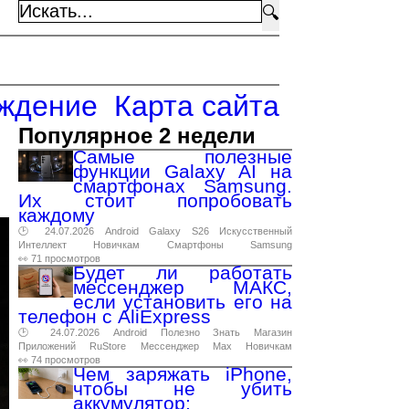
🔍
ждение
Карта сайта
Популярное 2 недели
Самые полезные
функции Galaxy AI на
смартфонах Samsung.
Их стоит попробовать
каждому
🕑 24.07.2026
Android
Galaxy
S26
Искусственный
Интеллект
Новичкам
Смартфоны
Samsung
👀 71 просмотров
Будет ли работать
мессенджер МАКС,
если установить его на
телефон с AliExpress
🕑 24.07.2026
Android
Полезно
Знать
Магазин
Приложений
RuStore
Мессенджер
Max
Новичкам
👀 74 просмотров
Чем заряжать iPhone,
чтобы не убить
аккумулятор: