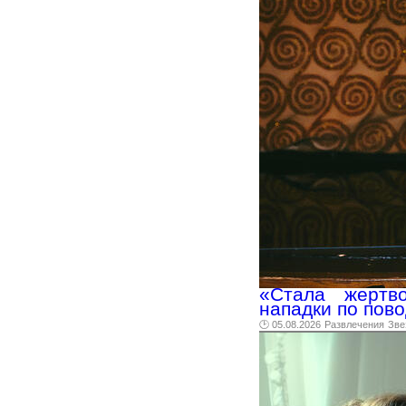
«Стала жертво
нападки по пов
🕑 05.08.2026
Развлечения
Зве