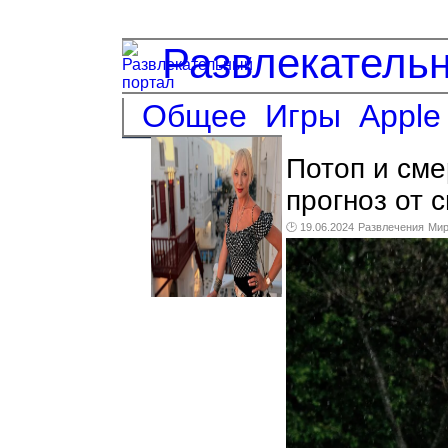
Развлекатель
Общее
Игры
Apple
Потоп и см
прогноз от 
🕑 19.06.2024
Развлечения
Ми