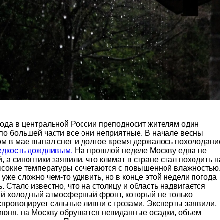
ода в центральной России преподносит жителям один
 по большей части все они неприятные. В начале весны
ом в мае выпал снег и долгое время держалось похолодани
редкость дождливым.
На прошлой неделе Москву едва не
, а синоптики заявили, что климат в стране стал походить н
высокие температуры сочетаются с повышенной влажностью
 уже сложно чем-то удивить, но в конце этой недели погода
ь. Стало известно, что на столицу и область надвигается
й холодный атмосферный фронт, который не только
 спровоцирует сильные ливни с грозами. Эксперты заявили,
0 июня, на Москву обрушатся невиданные осадки, объем