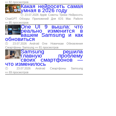
👀 82 просмотров
Какая нейросеть самая
умная в 2026 году
🕑 23.07.2026
Apple
Советы
Трюки
Нейросеть
ChatGPT
Обзоры
Приложений
Для
IOS
Mac
Работе
👀 85 просмотров
One UI 9 вышла: что
реально изменится в
вашем Samsung и как
обновиться
🕑 23.07.2026
Android
One
Новичкам
Обновления
Смартфоны
Samsung
👀 81 просмотров
Samsung решила
главную проблему
своих смартфонов —
что изменилось
🕑 23.07.2026
Android
Смартфоны
Samsung
👀 69 просмотров