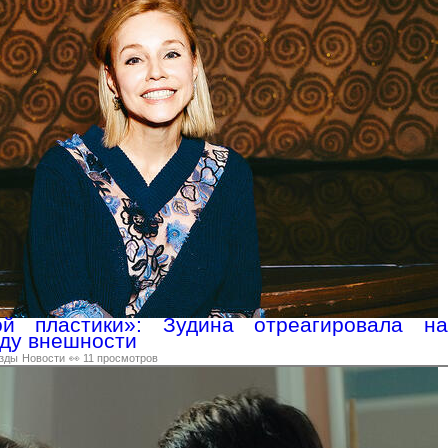
й пластики»: Зудина отреагировала на
оду внешности
зды
Новости
👀 11 просмотров