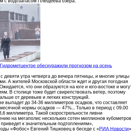
им с водозапасом Плещеева озера.
в Гидрометцентре обескуражили прогнозом на осень
 с девяти утра четверга до вечера пятницы, и многие улицы
ми. А жителей Московской области ждет и другая погодная
жидается, что они образуются на юге и юго-востоке и могу
ям. В столице тоже будет свирепствовать ветер, поэтому
льше от деревьев и легких конструкций.
ве выпадет до 34-36 миллиметров осадков, что составляет
месячной нормы осадков — 47%... Только в период с 09.00
3,6 миллиметра. Такой скорострельности ливни
нию на мегаполис нескольких сотен миллионов кубометро
о приведет к значительным подтоплениям»,
годы «Фобос» Евгений Тишковец в беседе с «
РИА Новости
»