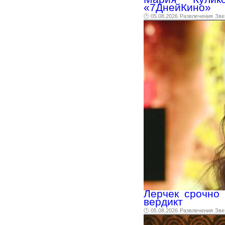
«7ДнейКино»
🕑 05.08.2026
Развлечения
Зве
Лерчек срочно 
вердикт
🕑 05.08.2026
Развлечения
Зве