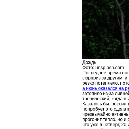
Дождь
Фото: unsplash.com
Последнее время пог
сюрприз за другим, и
резко потеплело, пот
а июнь оказался на 
затопило из-за ливней
тропический, когда 
Казалось бы, россиян
попробует это сделат
чрезвычайно активны
прогонит тепло, но и
что уже в четверг, 2