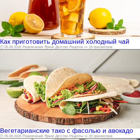
Как приготовить домашний холодный чай
🕑 05.08.2026
Развлечения
Яркое
Детство
Рецепты
👀 18 просмотров
Вегетарианские тако с фасолью и авокадо
🕑 05.08.2026
Развлечения
Яркое
Детство
Рецепты
👀 20 просмотров