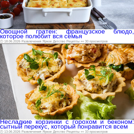
Овощной гратен: французское блюдо,
которое полюбит вся семья
🕑 18.06.2026
Развлечения
Яркое
Детство
Рецепты
👀 30 просмотров
Несладкие корзинки с горохом и беконом:
сытный перекус, который понравится всем
🕑 13.06.2026
Развлечения
Яркое
Детство
Рецепты
👀 33 просмотров