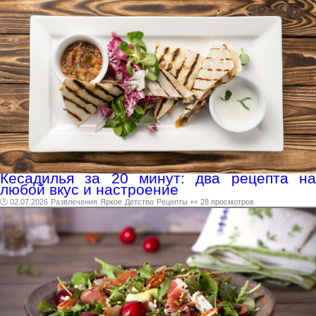
Кесадилья за 20 минут: два рецепта на
любой вкус и настроение
🕑 02.07.2026
Развлечения
Яркое
Детство
Рецепты
👀 28 просмотров