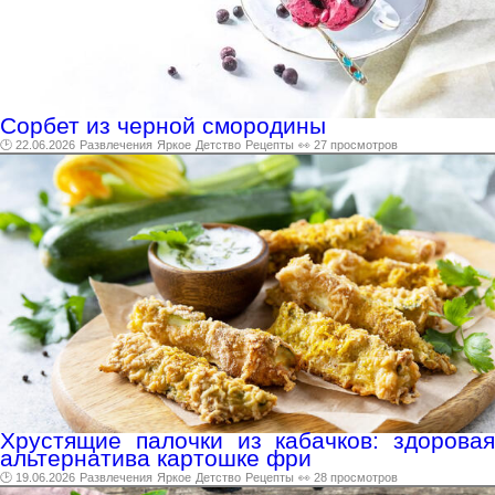
Сорбет из черной смородины
🕑 22.06.2026
Развлечения
Яркое
Детство
Рецепты
👀 27 просмотров
Хрустящие палочки из кабачков: здоровая
альтернатива картошке фри
🕑 19.06.2026
Развлечения
Яркое
Детство
Рецепты
👀 28 просмотров