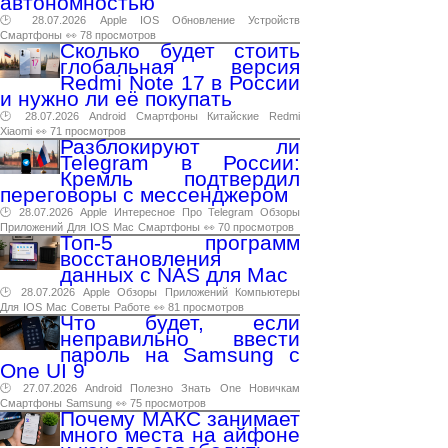
автономностью
🕑 28.07.2026
Apple
IOS
Обновление
Устройств
Смартфоны
👀 78 просмотров
Сколько будет стоить
глобальная версия
Redmi Note 17 в России
и нужно ли её покупать
🕑 28.07.2026
Android
Смартфоны
Китайские
Redmi
Xiaomi
👀 71 просмотров
Разблокируют ли
Telegram в России:
Кремль подтвердил
переговоры с мессенджером
🕑 28.07.2026
Apple
Интересное
Про
Telegram
Обзоры
Приложений
Для
IOS
Mac
Смартфоны
👀 70 просмотров
Топ-5 программ
восстановления
данных с NAS для Mac
🕑 28.07.2026
Apple
Обзоры
Приложений
Компьютеры
Для
IOS
Mac
Советы
Работе
👀 81 просмотров
Что будет, если
неправильно ввести
пароль на Samsung с
One UI 9
🕑 27.07.2026
Android
Полезно
Знать
One
Новичкам
Смартфоны
Samsung
👀 75 просмотров
Почему МАКС занимает
много места на айфоне