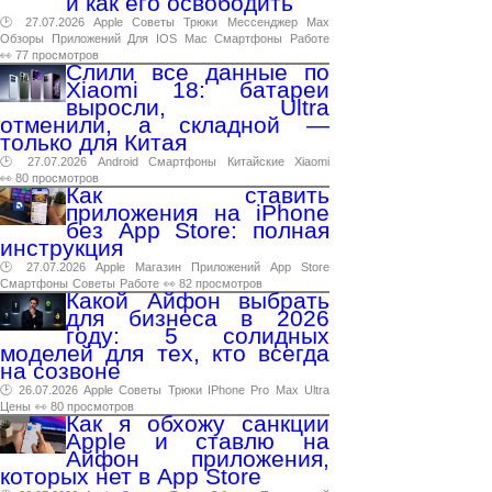
и как его освободить
🕑 27.07.2026
Apple
Советы
Трюки
Мессенджер
Max
Обзоры
Приложений
Для
IOS
Mac
Смартфоны
Работе
👀 77 просмотров
Слили все данные по
Xiaomi 18: батареи
выросли, Ultra
отменили, а складной —
только для Китая
🕑 27.07.2026
Android
Смартфоны
Китайские
Xiaomi
👀 80 просмотров
Как ставить
приложения на iPhone
без App Store: полная
инструкция
🕑 27.07.2026
Apple
Магазин
Приложений
App
Store
Смартфоны
Советы
Работе
👀 82 просмотров
Какой Айфон выбрать
для бизнеса в 2026
году: 5 солидных
моделей для тех, кто всегда
на созвоне
🕑 26.07.2026
Apple
Советы
Трюки
IPhone
Pro
Max
Ultra
Цены
👀 80 просмотров
Как я обхожу санкции
Apple и ставлю на
Айфон приложения,
которых нет в App Store