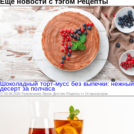
Ещё новости с тэгом Рецепты
Шоколадный торт-мусс без выпечки: нежный
десерт за полчаса
🕑 06.08.2026
Развлечения
Яркое
Детство
Рецепты
👀 14 просмотров