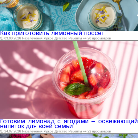
Как приготовить лимонный поссет
🕑 03.08.2026
Развлечения
Яркое
Детство
Рецепты
👀 20 просмотров
Готовим лимонад с ягодами – освежающий
напиток для всей семьи
🕑 24.07.2026
Развлечения
Яркое
Детство
Рецепты
👀 22 просмотров