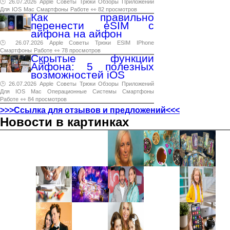
🕑 26.07.2026
Apple
Советы
Трюки
Обзоры
Приложений
Для
IOS
Mac
Смартфоны
Работе
👀 82 просмотров
Как правильно
перенести eSIM с
айфона на айфон
🕑 26.07.2026
Apple
Советы
Трюки
ESIM
IPhone
Смартфоны
Работе
👀 78 просмотров
Скрытые функции
Айфона: 5 полезных
возможностей iOS
🕑 26.07.2026
Apple
Советы
Трюки
Обзоры
Приложений
Для
IOS
Mac
Операционные
Системы
Смартфоны
Работе
👀 84 просмотров
>>>Ссылка для отзывов и предложений<<<
Новости в картинках