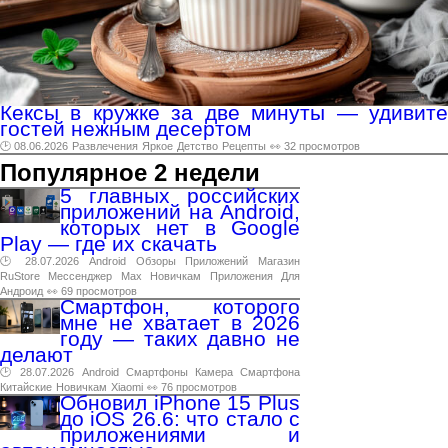
Кексы в кружке за две минуты — удивите
гостей нежным десертом
🕑 08.06.2026
Развлечения
Яркое
Детство
Рецепты
👀 32 просмотров
Популярное 2 недели
5 главных российских
приложений на Android,
которых нет в Google
Play — где их скачать
🕑 28.07.2026
Android
Обзоры
Приложений
Магазин
RuStore
Мессенджер
Max
Новичкам
Приложения
Для
Андроид
👀 69 просмотров
Смартфон, которого
мне не хватает в 2026
году — таких давно не
делают
🕑 28.07.2026
Android
Смартфоны
Камера
Смартфона
Китайские
Новичкам
Xiaomi
👀 76 просмотров
Обновил iPhone 15 Plus
до iOS 26.6: что стало с
приложениями и