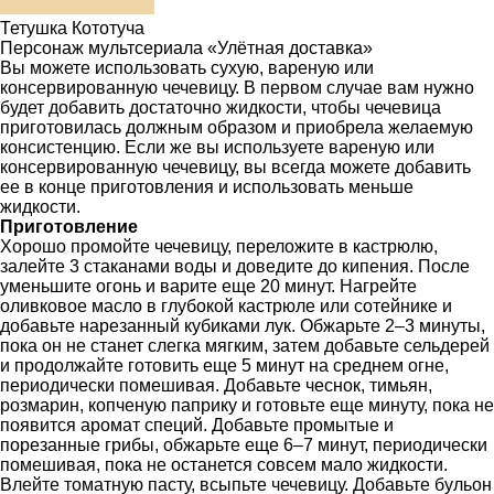
Тетушка Кототуча
Персонаж мультсериала «Улётная доставка»
Вы можете использовать сухую, вареную или
консервированную чечевицу. В первом случае вам нужно
будет добавить достаточно жидкости, чтобы чечевица
приготовилась должным образом и приобрела желаемую
консистенцию. Если же вы используете вареную или
консервированную чечевицу, вы всегда можете добавить
ее в конце приготовления и использовать меньше
жидкости.
Приготовление
Хорошо промойте чечевицу, переложите в кастрюлю,
залейте 3 стаканами воды и доведите до кипения. После
уменьшите огонь и варите еще 20 минут. Нагрейте
оливковое масло в глубокой кастрюле или сотейнике и
добавьте нарезанный кубиками лук. Обжарьте 2–3 минуты,
пока он не станет слегка мягким, затем добавьте сельдерей
и продолжайте готовить еще 5 минут на среднем огне,
периодически помешивая. Добавьте чеснок, тимьян,
розмарин, копченую паприку и готовьте еще минуту, пока не
появится аромат специй. Добавьте промытые и
порезанные грибы, обжарьте еще 6–7 минут, периодически
помешивая, пока не останется совсем мало жидкости.
Влейте томатную пасту, всыпьте чечевицу. Добавьте бульон