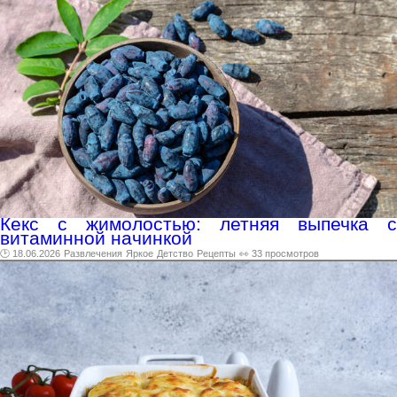
Кекс с жимолостью: летняя выпечка с
витаминной начинкой
🕑 18.06.2026
Развлечения
Яркое
Детство
Рецепты
👀 33 просмотров