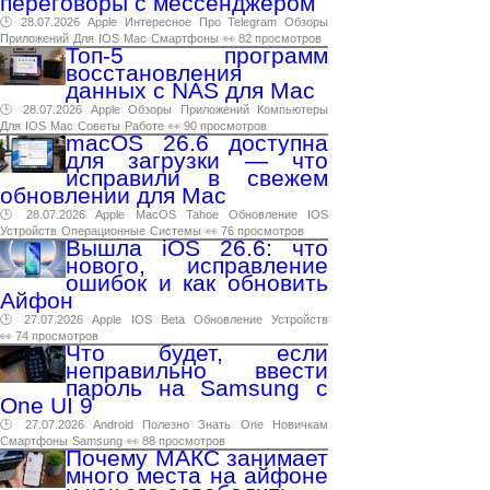
переговоры с мессенджером
🕑 28.07.2026
Apple
Интересное
Про
Telegram
Обзоры
Приложений
Для
IOS
Mac
Смартфоны
👀 82 просмотров
Топ-5 программ
восстановления
данных с NAS для Mac
🕑 28.07.2026
Apple
Обзоры
Приложений
Компьютеры
Для
IOS
Mac
Советы
Работе
👀 90 просмотров
macOS 26.6 доступна
для загрузки — что
исправили в свежем
обновлении для Mac
🕑 28.07.2026
Apple
MacOS
Tahoe
Обновление
IOS
Устройств
Операционные
Системы
👀 76 просмотров
Вышла iOS 26.6: что
нового, исправление
ошибок и как обновить
Айфон
🕑 27.07.2026
Apple
IOS
Beta
Обновление
Устройств
👀 74 просмотров
Что будет, если
неправильно ввести
пароль на Samsung с
One UI 9
🕑 27.07.2026
Android
Полезно
Знать
One
Новичкам
Смартфоны
Samsung
👀 88 просмотров
Почему МАКС занимает
много места на айфоне