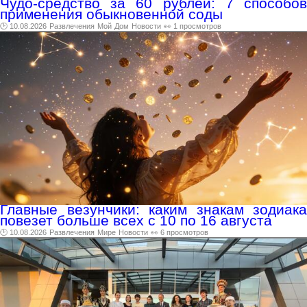
Чудо-средство за 60 рублей: 7 способов
применения обыкновенной соды
🕑 10.08.2026
Развлечения
Мой
Дом
Новости
👀 1 просмотров
Главные везунчики: каким знакам зодиака
повезет больше всех с 10 по 16 августа
🕑 10.08.2026
Развлечения
Мире
Новости
👀 6 просмотров