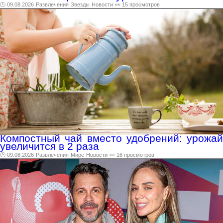
🕑 09.08.2026
Развлечения
Звезды
Новости
👀 15 просмотров
Компостный чай вместо удобрений: урожай
увеличится в 2 раза
🕑 09.08.2026
Развлечения
Мире
Новости
👀 16 просмотров