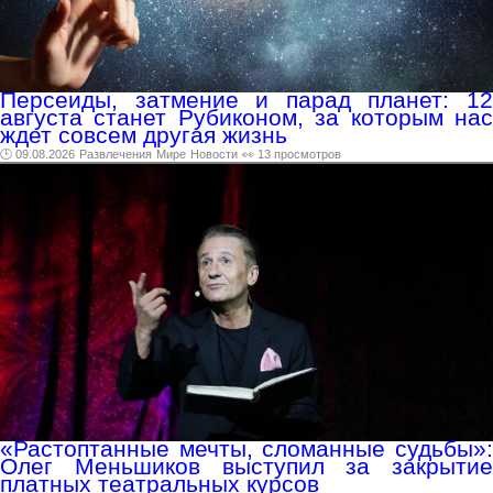
Персеиды, затмение и парад планет: 12
августа станет Рубиконом, за которым нас
ждет совсем другая жизнь
🕑 09.08.2026
Развлечения
Мире
Новости
👀 13 просмотров
«Растоптанные мечты, сломанные судьбы»:
Олег Меньшиков выступил за закрытие
платных театральных курсов