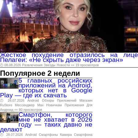
Жесткое похудение отразилось на лице
Пелагеи: «Не скрыть даже через экран»
🕑 08.08.2026
Развлечения
Звезды
Новости
👀 19 просмотров
Популярное 2 недели
5 главных российских
приложений на Android,
которых нет в Google
Play — где их скачать
🕑 28.07.2026
Android
Обзоры
Приложений
Магазин
RuStore
Мессенджер
Max
Новичкам
Приложения
Для
Андроид
👀 80 просмотров
Смартфон, которого
мне не хватает в 2026
году — таких давно не
делают
🕑 28.07.2026
Android
Смартфоны
Камера
Смартфона