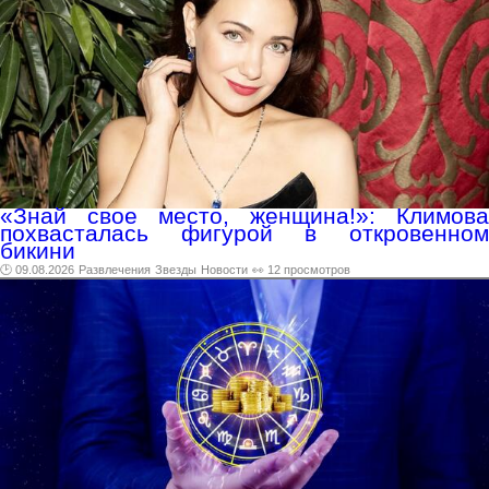
«Знай свое место, женщина!»: Климова
похвасталась фигурой в откровенном
бикини
🕑 09.08.2026
Развлечения
Звезды
Новости
👀 12 просмотров