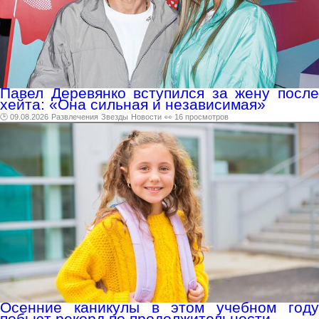
Павел Деревянко вступился за жену после
хейта: «Она сильная и независимая»
🕑 09.08.2026
Развлечения
Звезды
Новости
👀 16 просмотров
Осенние каникулы в этом учебном году
побьют рекорд по продолжительности