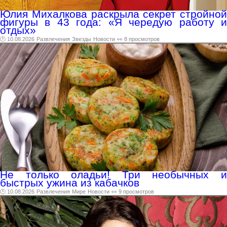
Юлия Михалкова раскрыла секрет стройной
фигуры в 43 года: «Я чередую работу и
отдых»
🕑 10.08.2026
Развлечения
Звезды
Новости
👀 8 просмотров
Не только оладьи! Три необычных и
быстрых ужина из кабачков
🕑 10.08.2026
Развлечения
Мире
Новости
👀 9 просмотров