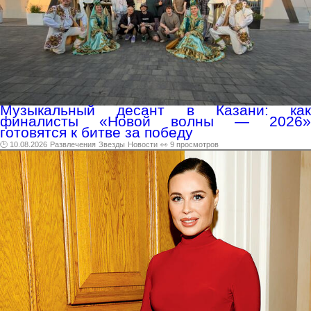
Музыкальный десант в Казани: как
финалисты «Новой волны — 2026»
готовятся к битве за победу
🕑 10.08.2026
Развлечения
Звезды
Новости
👀 9 просмотров