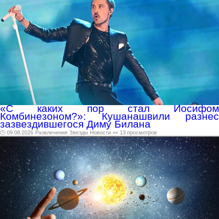
«С каких пор стал Иосифом
Комбинезоном?»: Кушанашвили разнес
зазвездившегося Диму Билана
🕑 09.08.2026
Развлечения
Звезды
Новости
👀 13 просмотров