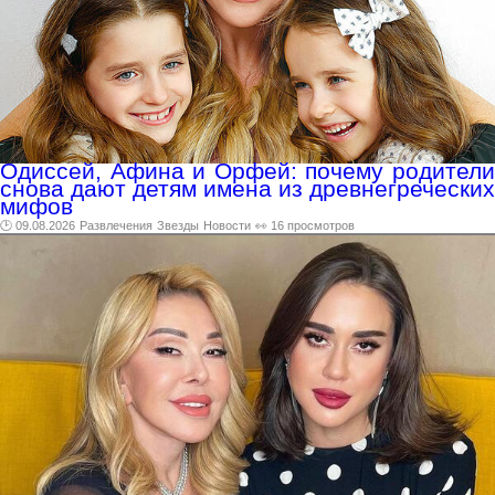
Одиссей, Афина и Орфей: почему родители
снова дают детям имена из древнегреческих
мифов
🕑 09.08.2026
Развлечения
Звезды
Новости
👀 16 просмотров