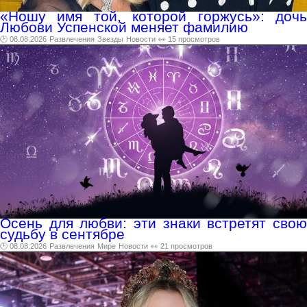
«Ношу имя той, которой горжусь»: дочь
Любови Успенской меняет фамилию
🕑 08.08.2026
Развлечения
Звезды
Новости
👀 15 просмотров
Осень для любви: эти знаки встретят свою
судьбу в сентябре
🕑 08.08.2026
Развлечения
Мире
Новости
👀 21 просмотров