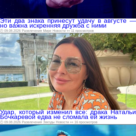
Эти два знака принесут удачу в августе —
но важна искренняя дружба с ними
🕑 09.08.2026
Развлечения
Мире
Новости
👀 11 просмотров
Удар, который изменил все: драка Натальи
Бочкаревой едва не сломала ей жизнь
🕑 09.08.2026
Развлечения
Звезды
Новости
👀 16 просмотров