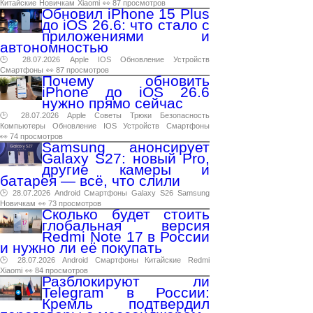
Китайские
Новичкам
Xiaomi
👀 87 просмотров
Обновил iPhone 15 Plus
до iOS 26.6: что стало с
приложениями и
автономностью
🕑 28.07.2026
Apple
IOS
Обновление
Устройств
Смартфоны
👀 87 просмотров
Почему обновить
iPhone до iOS 26.6
нужно прямо сейчас
🕑 28.07.2026
Apple
Советы
Трюки
Безопасность
Компьютеры
Обновление
IOS
Устройств
Смартфоны
👀 74 просмотров
Samsung анонсирует
Galaxy S27: новый Pro,
другие камеры и
батарея — всё, что слили
🕑 28.07.2026
Android
Смартфоны
Galaxy
S26
Samsung
Новичкам
👀 73 просмотров
Сколько будет стоить
глобальная версия
Redmi Note 17 в России
и нужно ли её покупать
🕑 28.07.2026
Android
Смартфоны
Китайские
Redmi
Xiaomi
👀 84 просмотров
Разблокируют ли
Telegram в России:
Кремль подтвердил