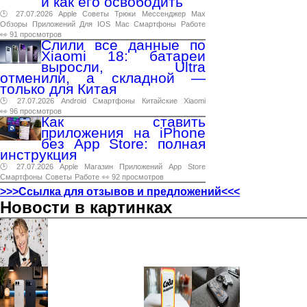
и как его освободить
🕑 27.07.2026
Apple
Советы
Трюки
Мессенджер
Max
Обзоры
Приложений
Для
IOS
Mac
Смартфоны
Работе
👀 91 просмотров
Слили все данные по
Xiaomi 18: батареи
выросли, Ultra
отменили, а складной —
только для Китая
🕑 27.07.2026
Android
Смартфоны
Китайские
Xiaomi
👀 96 просмотров
Как ставить
приложения на iPhone
без App Store: полная
инструкция
🕑 27.07.2026
Apple
Магазин
Приложений
App
Store
Смартфоны
Советы
Работе
👀 92 просмотров
>>>Ссылка для отзывов и предложений<<<
Новости в картинках