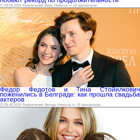
🕑 09.08.2026
Развлечения
Мире
Новости
👀 16 просмотров
Федор Федотов и Тина Стойилкович
поженились в Белграде: как прошла свадьба
актеров
🕑 09.08.2026
Развлечения
Звезды
Новости
👀 18 просмотров