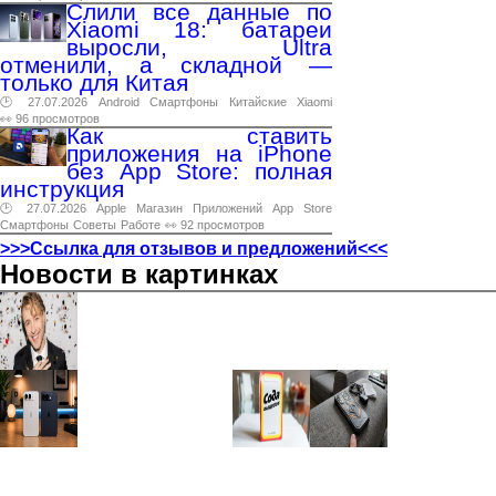
Слили все данные по
Xiaomi 18: батареи
выросли, Ultra
отменили, а складной —
только для Китая
🕑 27.07.2026
Android
Смартфоны
Китайские
Xiaomi
👀 96 просмотров
Как ставить
приложения на iPhone
без App Store: полная
инструкция
🕑 27.07.2026
Apple
Магазин
Приложений
App
Store
Смартфоны
Советы
Работе
👀 92 просмотров
>>>Ссылка для отзывов и предложений<<<
Новости в картинках