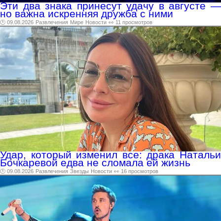
Эти два знака принесут удачу в августе —
но важна искренняя дружба с ними
🕑 09.08.2026
Развлечения
Мире
Новости
👀 11 просмотров
Удар, который изменил все: драка Натальи
Бочкаревой едва не сломала ей жизнь
🕑 09.08.2026
Развлечения
Звезды
Новости
👀 16 просмотров