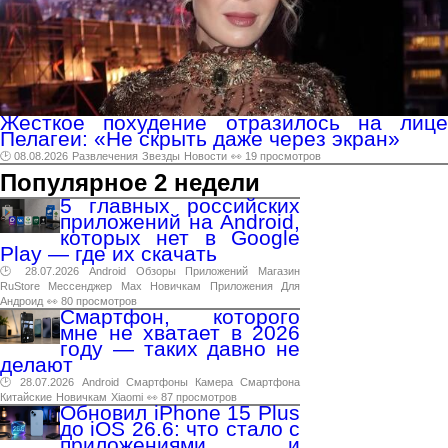
Жесткое похудение отразилось на лице
Пелагеи: «Не скрыть даже через экран»
🕑 08.08.2026
Развлечения
Звезды
Новости
👀 19 просмотров
Популярное 2 недели
5 главных российских
приложений на Android,
которых нет в Google
Play — где их скачать
🕑 28.07.2026
Android
Обзоры
Приложений
Магазин
RuStore
Мессенджер
Max
Новичкам
Приложения
Для
Андроид
👀 80 просмотров
Смартфон, которого
мне не хватает в 2026
году — таких давно не
делают
🕑 28.07.2026
Android
Смартфоны
Камера
Смартфона
Китайские
Новичкам
Xiaomi
👀 87 просмотров
Обновил iPhone 15 Plus
до iOS 26.6: что стало с
приложениями и