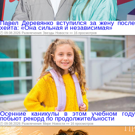
Павел Деревянко вступился за жену после
хейта: «Она сильная и независимая»
🕑 09.08.2026
Развлечения
Звезды
Новости
👀 16 просмотров
Осенние каникулы в этом учебном году
побьют рекорд по продолжительности
🕑 09.08.2026
Развлечения
Мире
Новости
👀 16 просмотров