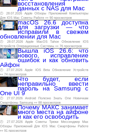
восстановления
данных с NAS для Mac
🕑 28.07.2026
Apple
Обзоры
Приложений
Компьютеры
Для
IOS
Mac
Советы
Работе
👀 90 просмотров
macOS 26.6 доступна
для загрузки — что
исправили в свежем
обновлении для Mac
🕑 28.07.2026
Apple
MacOS
Tahoe
Обновление
IOS
Устройств
Операционные
Системы
👀 76 просмотров
Вышла iOS 26.6: что
нового, исправление
ошибок и как обновить
Айфон
🕑 27.07.2026
Apple
IOS
Beta
Обновление
Устройств
👀 74 просмотров
Что будет, если
неправильно ввести
пароль на Samsung с
One UI 9
🕑 27.07.2026
Android
Полезно
Знать
One
Новичкам
Смартфоны
Samsung
👀 88 просмотров
Почему МАКС занимает
много места на айфоне
и как его освободить
🕑 27.07.2026
Apple
Советы
Трюки
Мессенджер
Max
Обзоры
Приложений
Для
IOS
Mac
Смартфоны
Работе
👀 91 просмотров