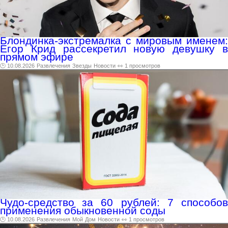
Блондинка-экстремалка с мировым именем:
Егор Крид рассекретил новую девушку в
прямом эфире
🕑 10.08.2026
Развлечения
Звезды
Новости
👀 1 просмотров
Чудо-средство за 60 рублей: 7 способов
применения обыкновенной соды
🕑 10.08.2026
Развлечения
Мой
Дом
Новости
👀 1 просмотров