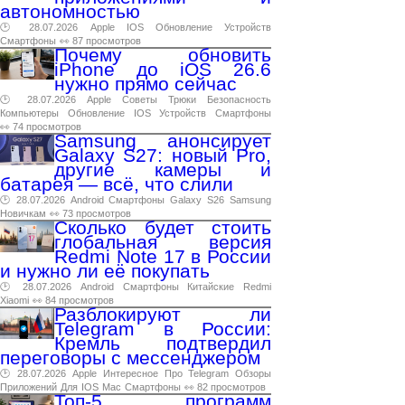
автономностью
🕑 28.07.2026
Apple
IOS
Обновление
Устройств
Смартфоны
👀 87 просмотров
Почему обновить
iPhone до iOS 26.6
нужно прямо сейчас
🕑 28.07.2026
Apple
Советы
Трюки
Безопасность
Компьютеры
Обновление
IOS
Устройств
Смартфоны
👀 74 просмотров
Samsung анонсирует
Galaxy S27: новый Pro,
другие камеры и
батарея — всё, что слили
🕑 28.07.2026
Android
Смартфоны
Galaxy
S26
Samsung
Новичкам
👀 73 просмотров
Сколько будет стоить
глобальная версия
Redmi Note 17 в России
и нужно ли её покупать
🕑 28.07.2026
Android
Смартфоны
Китайские
Redmi
Xiaomi
👀 84 просмотров
Разблокируют ли
Telegram в России:
Кремль подтвердил
переговоры с мессенджером
🕑 28.07.2026
Apple
Интересное
Про
Telegram
Обзоры
Приложений
Для
IOS
Mac
Смартфоны
👀 82 просмотров
Топ-5 программ