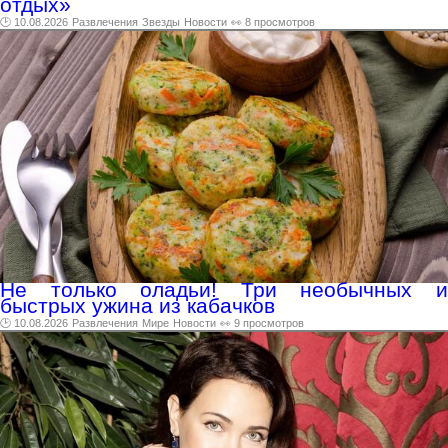
отдых»
🕑 10.08.2026
Развлечения
Звезды
Новости
👀 8 просмотров
Не только оладьи! Три необычных и
быстрых ужина из кабачков
🕑 10.08.2026
Развлечения
Мире
Новости
👀 9 просмотров