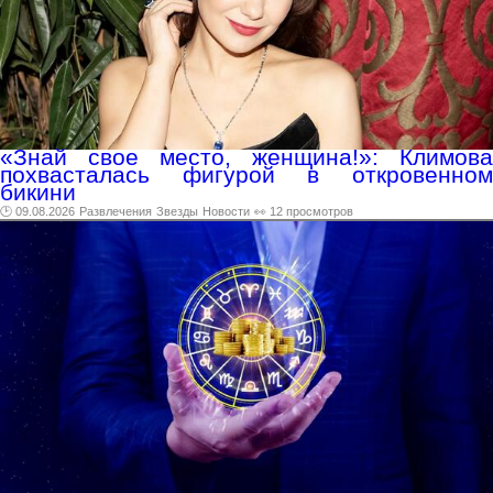
«Знай свое место, женщина!»: Климова
похвасталась фигурой в откровенном
бикини
🕑 09.08.2026
Развлечения
Звезды
Новости
👀 12 просмотров