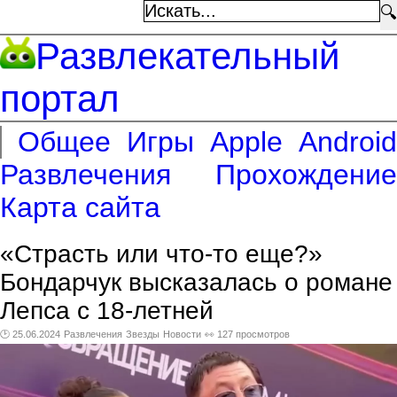
🔍
Развлекательный
портал
Общее
Игры
Apple
Android
Развлечения
Прохождение
Карта сайта
«Страсть или что-то еще?»
Бондарчук высказалась о романе
Лепса с 18-летней
🕑 25.06.2024
Развлечения
Звезды
Новости
👀 127 просмотров