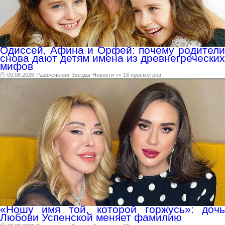
Одиссей, Афина и Орфей: почему родители
снова дают детям имена из древнегреческих
мифов
🕑 09.08.2026
Развлечения
Звезды
Новости
👀 16 просмотров
«Ношу имя той, которой горжусь»: дочь
Любови Успенской меняет фамилию