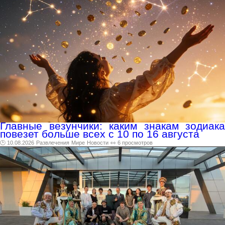
Главные везунчики: каким знакам зодиака
повезет больше всех с 10 по 16 августа
🕑 10.08.2026
Развлечения
Мире
Новости
👀 6 просмотров