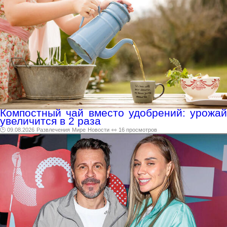
Компостный чай вместо удобрений: урожай
увеличится в 2 раза
🕑 09.08.2026
Развлечения
Мире
Новости
👀 16 просмотров