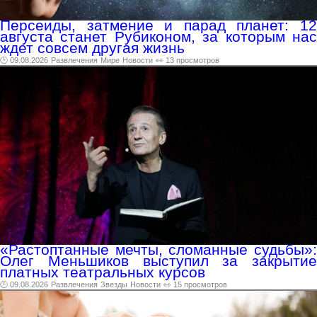
Персеиды, затмение и парад планет: 12
августа станет Рубиконом, за которым нас
ждет совсем другая жизнь
🕑 09.08.2026
Развлечения
Мире
Новости
👀 13 просмотров
«Растоптанные мечты, сломанные судьбы»:
Олег Меньшиков выступил за закрытие
платных театральных курсов
🕑 09.08.2026
Развлечения
Звезды
Новости
👀 15 просмотров