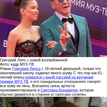
Григорий Лепс с новой возлюбленной
Фото: кадр МУЗ-ТВ
Роман
Григория Лепса
с 18-летней девушкой, только что
окончившей школу, наделал много шуму. С тех пор как 61-
летний певец
появился с юной пассией на вручении
премии МУЗ-ТВ
, о его скандальных отношениях говорят
все кому не лень. Внезапно связь артиста
прокомментировала и
Светлана Бондарчук
, которая
обычно держится в стороне от светских сплетен.