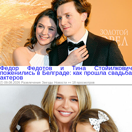
Федор Федотов и Тина Стойилкович
поженились в Белграде: как прошла свадьба
актеров
🕑 09.08.2026
Развлечения
Звезды
Новости
👀 18 просмотров