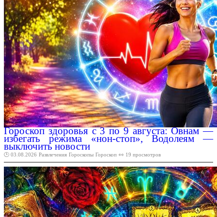
Гороскоп здоровья с 3 по 9 августа: Овнам —
избегать режима «нон-стоп», Водолеям —
выключить новости
🕑 03.08.2026
Развлечения
Гороскопы
Гороскоп
👀 19 просмотров