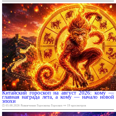
Китайский гороскоп на август 2026: кому —
главная награда лета, а кому — начало новой
эпохи
🕑 05.08.2026
Развлечения
Гороскопы
Гороскоп
👀 19 просмотров