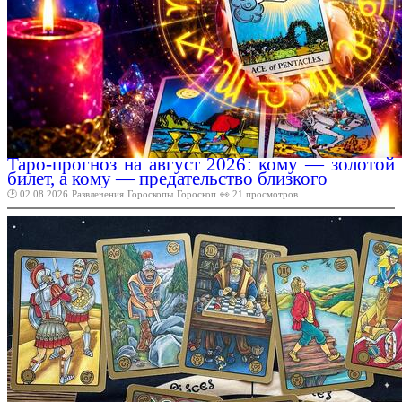
Таро-прогноз на август 2026: кому — золотой
билет, а кому — предательство близкого
🕑 02.08.2026
Развлечения
Гороскопы
Гороскоп
👀 21 просмотров