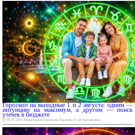
Гороскоп на выходные 1 и 2 августа: одним —
интуицию на максимум, а другим — поиск
утечек в бюджете
🕑 30.07.2026
Развлечения
Гороскопы
Гороскоп
👀 20 просмотров