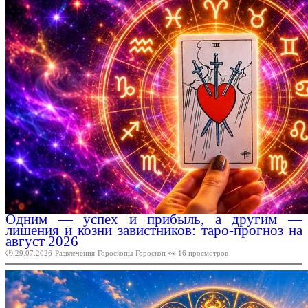
Одним — успех и прибыль, а другим —
лишения и козни завистников: таро-прогноз на
август 2026
🕑 29.07.2026
Развлечения
Гороскопы
Гороскоп
👀 16 просмотров