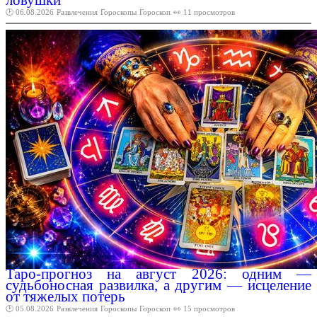
ловушки
🕑 06.08.2026
Развлечения
Гороскопы
Гороскоп
👀 11 просмотров
Таро-прогноз на август 2026: одним —
судьбоносная развилка, а другим — исцеление
от тяжелых потерь
🕑 05.08.2026
Развлечения
Гороскопы
Гороскоп
👀 15 просмотров