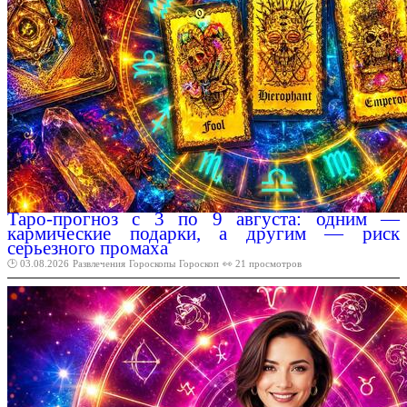
Таро-прогноз с 3 по 9 августа: одним —
кармические подарки, а другим — риск
серьезного промаха
🕑 03.08.2026
Развлечения
Гороскопы
Гороскоп
👀 21 просмотров