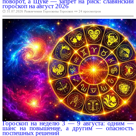
поворот, а Щуке — запрет на риск: славянский
гороскоп на август 2026
🕑 31.07.2026
Развлечения
Гороскопы
Гороскоп
👀 24 просмотров
Гороскоп на неделю 3 — 9 августа: одним —
шанс на повышение, а другим — опасность
поспешных решений