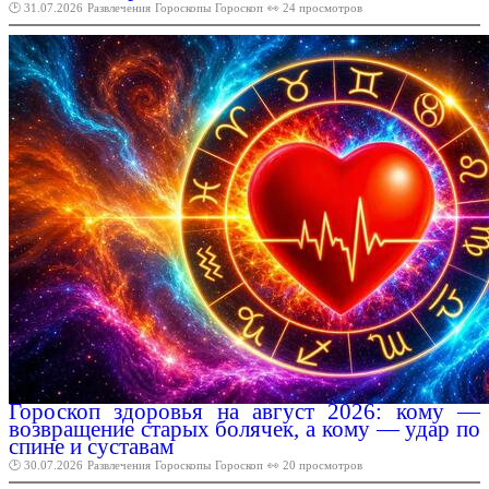
🕑 31.07.2026
Развлечения
Гороскопы
Гороскоп
👀 24 просмотров
Гороскоп здоровья на август 2026: кому —
возвращение старых болячек, а кому — удар по
спине и суставам
🕑 30.07.2026
Развлечения
Гороскопы
Гороскоп
👀 20 просмотров