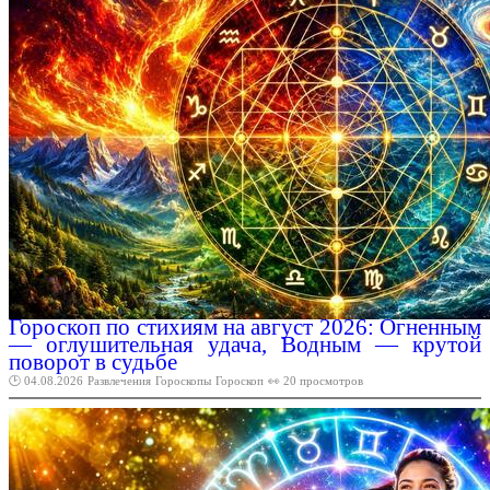
Гороскоп по стихиям на август 2026: Огненным
— оглушительная удача, Водным — крутой
поворот в судьбе
🕑 04.08.2026
Развлечения
Гороскопы
Гороскоп
👀 20 просмотров