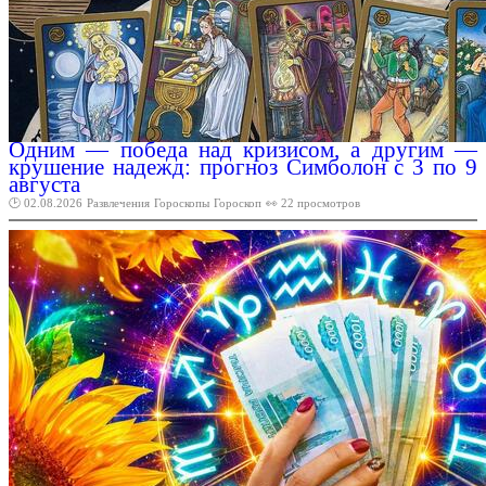
Одним — победа над кризисом, а другим —
крушение надежд: прогноз Симболон с 3 по 9
августа
🕑 02.08.2026
Развлечения
Гороскопы
Гороскоп
👀 22 просмотров