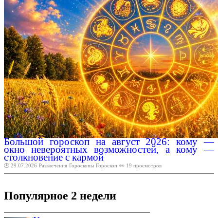
Большой гороскоп на август 2026: кому —
окно невероятных возможностей, а кому —
столкновение с кармой
🕑 29.07.2026
Развлечения
Гороскопы
Гороскоп
👀 19 просмотров
Популярное 2 недели