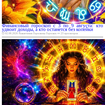
Финансовый гороскоп с 3 по 9 августа: кто
удвоит доходы, а кто останется без копейки
🕑 02.08.2026
Развлечения
Гороскопы
Гороскоп
👀 23 просмотров