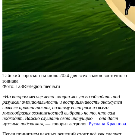
Тайский гороскоп на июль 2024 для всех знаков восточного
зодиака
Фото: 123RF/legion-media.ru
«На втором месяце лета эмоции могут возобладать над
разумом: эмоциональность и восприимчивость окажутся
сильнее практичности, поэтому есть риск из всего
многообразия возможностей выбрать не то, что вам
подходит. Важно слушать свою интуицию — она даст
нужные подсказки»,
— говорит астролог
Руслана Краснова
.
Перед принятием важных решений стоит всё как следует