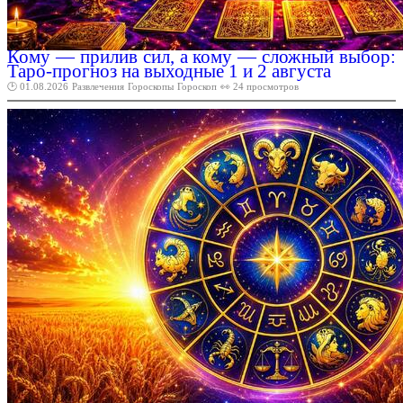
Кому — прилив сил, а кому — сложный выбор:
Таро-прогноз на выходные 1 и 2 августа
🕑 01.08.2026
Развлечения
Гороскопы
Гороскоп
👀 24 просмотров