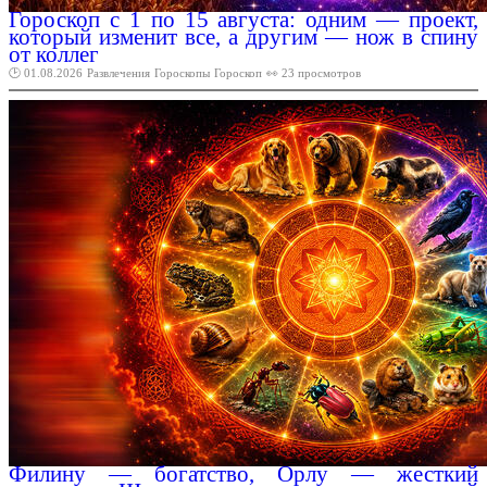
Гороскоп с 1 по 15 августа: одним — проект,
который изменит все, а другим — нож в спину
от коллег
🕑 01.08.2026
Развлечения
Гороскопы
Гороскоп
👀 23 просмотров
Филину — богатство, Орлу — жесткий