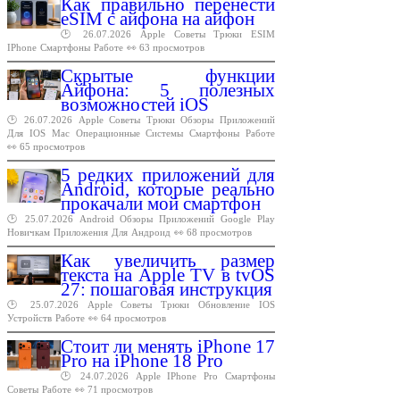
Как правильно перенести
eSIM с айфона на айфон
🕑 26.07.2026
Apple
Советы
Трюки
ESIM
IPhone
Смартфоны
Работе
👀 63 просмотров
Скрытые функции
Айфона: 5 полезных
возможностей iOS
🕑 26.07.2026
Apple
Советы
Трюки
Обзоры
Приложений
Для
IOS
Mac
Операционные
Системы
Смартфоны
Работе
👀 65 просмотров
5 редких приложений для
Android, которые реально
прокачали мой смартфон
🕑 25.07.2026
Android
Обзоры
Приложений
Google
Play
Новичкам
Приложения
Для
Андроид
👀 68 просмотров
Как увеличить размер
текста на Apple TV в tvOS
27: пошаговая инструкция
🕑 25.07.2026
Apple
Советы
Трюки
Обновление
IOS
Устройств
Работе
👀 64 просмотров
Стоит ли менять iPhone 17
Pro на iPhone 18 Pro
🕑 24.07.2026
Apple
IPhone
Pro
Смартфоны
Советы
Работе
👀 71 просмотров