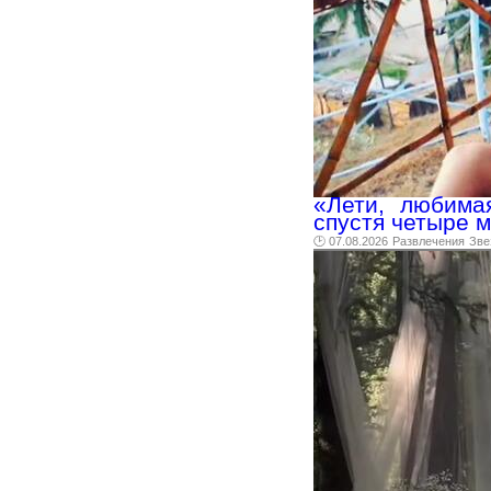
«Лети, любима
спустя четыре м
🕑 07.08.2026
Развлечения
Зве