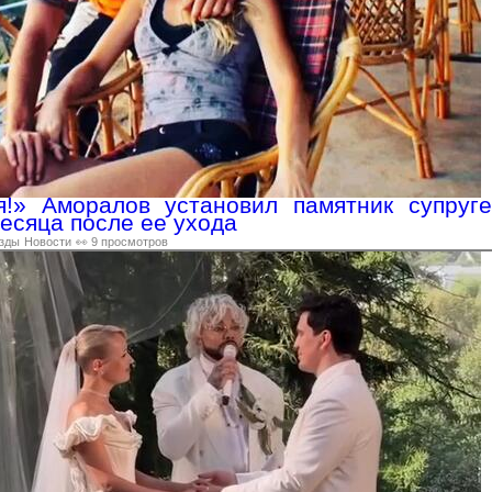
я!» Аморалов установил памятник супруге
есяца после ее ухода
зды
Новости
👀 9 просмотров