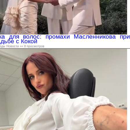
ка для волос: промахи Масленникова при
адьбе с Кокой
зды
Новости
👀 8 просмотров