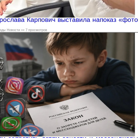
ослава Карпович выставила напоказ «фото
зды
Новости
👀 7 просмотров