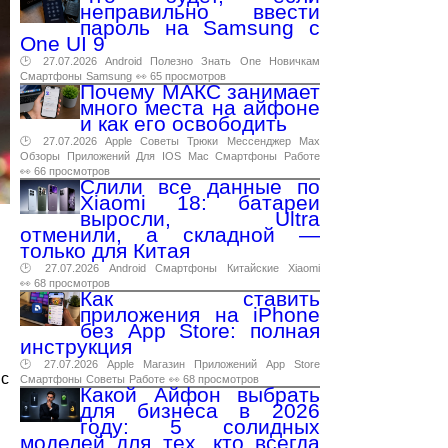
неправильно ввести
пароль на Samsung с
One UI 9
🕑 27.07.2026
Android
Полезно
Знать
One
Новичкам
Смартфоны
Samsung
👀 65 просмотров
Почему МАКС занимает
много места на айфоне
и как его освободить
🕑 27.07.2026
Apple
Советы
Трюки
Мессенджер
Max
Обзоры
Приложений
Для
IOS
Mac
Смартфоны
Работе
👀 66 просмотров
Слили все данные по
Xiaomi 18: батареи
выросли, Ultra
отменили, а складной —
только для Китая
🕑 27.07.2026
Android
Смартфоны
Китайские
Xiaomi
👀 68 просмотров
Как ставить
приложения на iPhone
без App Store: полная
инструкция
🕑 27.07.2026
Apple
Магазин
Приложений
App
Store
 с
Смартфоны
Советы
Работе
👀 68 просмотров
Какой Айфон выбрать
для бизнеса в 2026
году: 5 солидных
моделей для тех, кто всегда