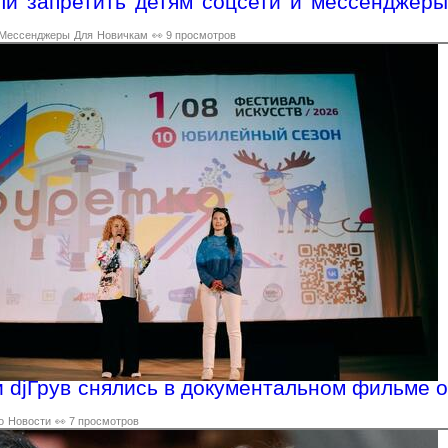
и запретить детям соцсети и мессенджеры
Мессенджеры
Для
Новичкам
👀 9 просмотров
и djГрув снялись в документальном фильме о
о
Новости
👀 7 просмотров