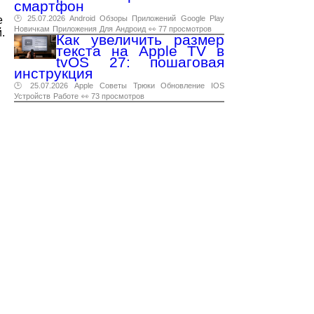
смартфон
е
🕑 25.07.2026
Android
Обзоры
Приложений
Google
Play
Новичкам
Приложения
Для
Андроид
👀 77 просмотров
.
Как увеличить размер
текста на Apple TV в
tvOS 27: пошаговая
инструкция
🕑 25.07.2026
Apple
Советы
Трюки
Обновление
IOS
Устройств
Работе
👀 73 просмотров