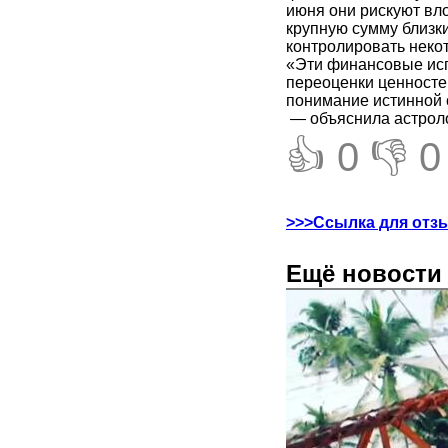
июня они рискуют вло
крупную сумму близки
контролировать неко
«Эти финансовые исп
переоценки ценносте
понимание истинной 
— объяснила астроло
👍 0
👎 0
>>>Ссылка для отз
Ещё новости 