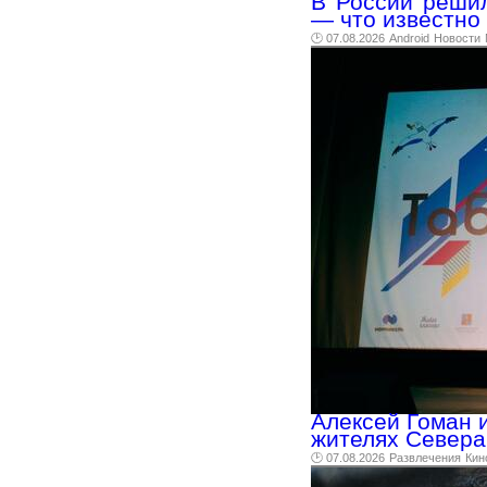
В России решил
— что известно
🕑 07.08.2026
Android
Новости
Алексей Гоман 
жителях Севера
🕑 07.08.2026
Развлечения
Кин