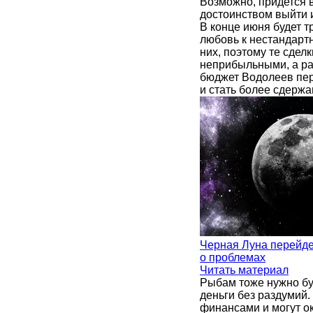
Возможно, придется в
достоинством выйти и
В конце июня будет т
любовь к нестандарт
них, поэтому те сдел
неприбыльными, а рас
бюджет Водолеев пер
и стать более сдерж
Черная Луна перейде
о проблемах
Читать материал
Рыбам тоже нужно бу
деньги без раздумий.
финансами и могут ок