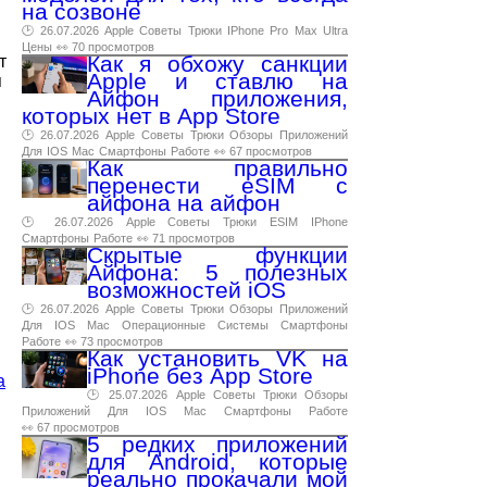
на созвоне
🕑 26.07.2026
Apple
Советы
Трюки
IPhone
Pro
Max
Ultra
Цены
👀 70 просмотров
Как я обхожу санкции
т
Apple и ставлю на
я
Айфон приложения,
которых нет в App Store
🕑 26.07.2026
Apple
Советы
Трюки
Обзоры
Приложений
Для
IOS
Mac
Смартфоны
Работе
👀 67 просмотров
Как правильно
перенести eSIM с
айфона на айфон
🕑 26.07.2026
Apple
Советы
Трюки
ESIM
IPhone
Смартфоны
Работе
👀 71 просмотров
Скрытые функции
Айфона: 5 полезных
возможностей iOS
🕑 26.07.2026
Apple
Советы
Трюки
Обзоры
Приложений
Для
IOS
Mac
Операционные
Системы
Смартфоны
Работе
👀 73 просмотров
Как установить VK на
iPhone без App Store
а
🕑 25.07.2026
Apple
Советы
Трюки
Обзоры
Приложений
Для
IOS
Mac
Смартфоны
Работе
👀 67 просмотров
5 редких приложений
для Android, которые
реально прокачали мой