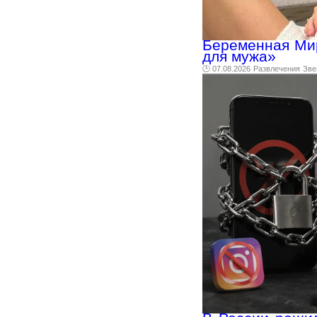
Беременная Мир
для мужа»
🕑 07.08.2026
Развлечения
Зве