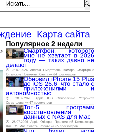
🔍
ждение
Карта сайта
Популярное 2 недели
ь
Смартфон, которого
мне не хватает в 2026
году — таких давно не
делают
🕑 28.07.2026
Android
Смартфоны
Камера
Смартфона
Китайские
Новичкам
Xiaomi
👀 64 просмотров
Обновил iPhone 15 Plus
до iOS 26.6: что стало с
приложениями и
автономностью
🕑 28.07.2026
Apple
IOS
Обновление
Устройств
Смартфоны
👀 67 просмотров
Топ-5 программ
восстановления
данных с NAS для Mac
🕑 28.07.2026
Apple
Обзоры
Приложений
Компьютеры
Для
IOS
Mac
Советы
Работе
👀 65 просмотров
Что будет, если