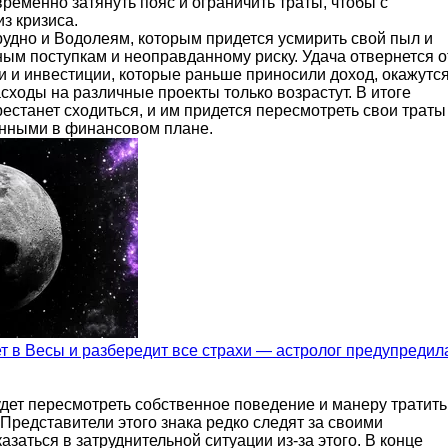
ременно затянуть пояс и ограничить траты, чтобы с
з кризиса.
рудно и Водолеям, которым придется усмирить свой пыл и
ным поступкам и неоправданному риску. Удача отвернется о
ки и инвестиции, которые раньше приносили доход, окажутс
ходы на различные проекты только возрастут. В итоге
естанет сходиться, и им придется пересмотреть свои траты
анными в финансовом плане.
т в Весы и разбередит все страхи — астролог предупредил
дет пересмотреть собственное поведение и манеру тратить
 Представители этого знака редко следят за своими
азаться в затруднительной ситуации из-за этого. В конце