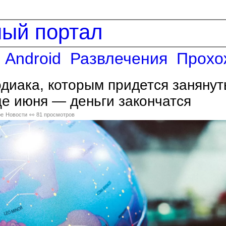
ный портал
Android
Развлечения
Прохо
одиака, которым придется занянут
це июня — деньги закончатся
ре
Новости
👀 81 просмотров