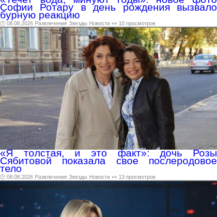
Софии Ротару в день рождения вызвало
бурную реакцию
🕑 08.08.2026
Развлечения
Звезды
Новости
👀 10 просмотров
«Я толстая, и это факт»: дочь Розы
Сябитовой показала свое послеродовое
тело
🕑 08.08.2026
Развлечения
Звезды
Новости
👀 13 просмотров