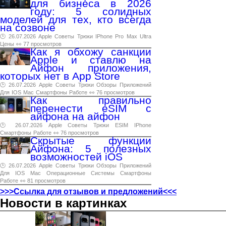
для бизнеса в 2026
году: 5 солидных
моделей для тех, кто всегда
на созвоне
🕑 26.07.2026
Apple
Советы
Трюки
IPhone
Pro
Max
Ultra
Цены
👀 77 просмотров
Как я обхожу санкции
Apple и ставлю на
Айфон приложения,
которых нет в App Store
🕑 26.07.2026
Apple
Советы
Трюки
Обзоры
Приложений
Для
IOS
Mac
Смартфоны
Работе
👀 76 просмотров
Как правильно
перенести eSIM с
айфона на айфон
🕑 26.07.2026
Apple
Советы
Трюки
ESIM
IPhone
Смартфоны
Работе
👀 76 просмотров
Скрытые функции
Айфона: 5 полезных
возможностей iOS
🕑 26.07.2026
Apple
Советы
Трюки
Обзоры
Приложений
Для
IOS
Mac
Операционные
Системы
Смартфоны
Работе
👀 81 просмотров
>>>Ссылка для отзывов и предложений<<<
Новости в картинках