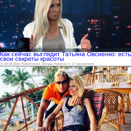
Как сейчас выглядит Татьяна Овсиенко: есть
свои секреты красоты
🕑 08.08.2026
Развлечения
Звезды
Новости
👀 17 просмотров