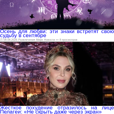
Осень для любви: эти знаки встретят свою
судьбу в сентябре
🕑 08.08.2026
Развлечения
Мире
Новости
👀 8 просмотров
Жесткое похудение отразилось на лице
Пелагеи: «Не скрыть даже через экран»