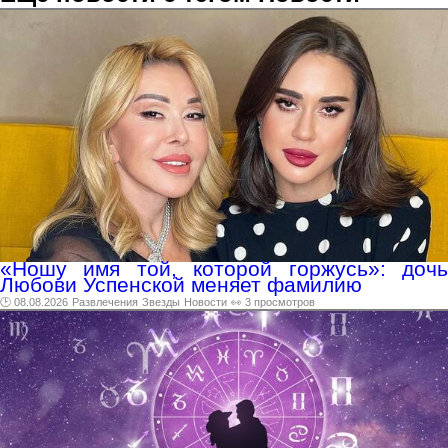
«Ношу имя той, которой горжусь»: дочь
Любови Успенской меняет фамилию
🕑 08.08.2026
Развлечения
Звезды
Новости
👀 3 просмотров