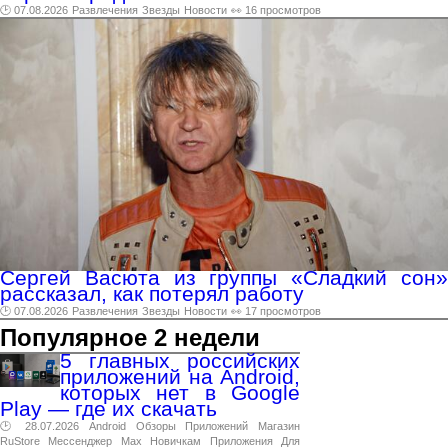
🕑 07.08.2026
Развлечения
Звезды
Новости
👀 16 просмотров
Сергей Васюта из группы «Сладкий сон»
рассказал, как потерял работу
🕑 07.08.2026
Развлечения
Звезды
Новости
👀 17 просмотров
Популярное 2 недели
5 главных российских
приложений на Android,
которых нет в Google
Play — где их скачать
🕑 28.07.2026
Android
Обзоры
Приложений
Магазин
RuStore
Мессенджер
Max
Новичкам
Приложения
Для