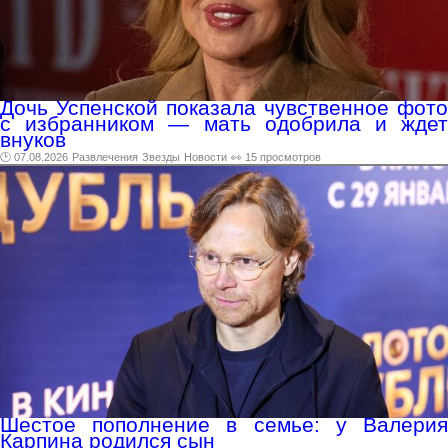
Дочь Успенской показала чувственное фото
с избранником — мать одобрила и ждет
внуков
🕑 07.08.2026
Развлечения
Звезды
Новости
👀 15 просмотров
Шестое пополнение в семье: у Валерия
Карпина родился сын