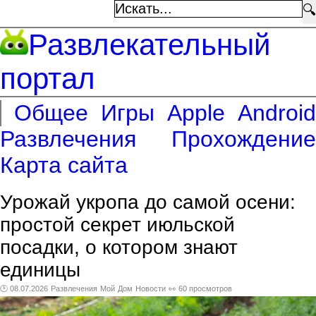
🔍
Развлекательный
портал
Общее
Игры
Apple
Android
Развлечения
Прохождение
Карта сайта
Урожай укропа до самой осени:
простой секрет июльской
посадки, о котором знают
единицы
🕑 08.07.2026
Развлечения
Мой
Дом
Новости
👀 60 просмотров