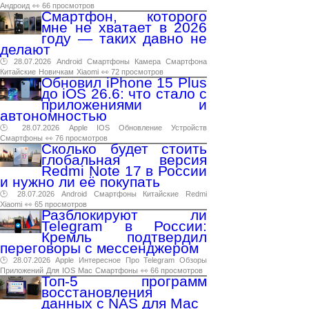
Андроид
👀 66 просмотров
Смартфон, которого
мне не хватает в 2026
году — таких давно не
делают
🕑 28.07.2026
Android
Смартфоны
Камера
Смартфона
Китайские
Новичкам
Xiaomi
👀 72 просмотров
Обновил iPhone 15 Plus
до iOS 26.6: что стало с
приложениями и
автономностью
🕑 28.07.2026
Apple
IOS
Обновление
Устройств
Смартфоны
👀 76 просмотров
Сколько будет стоить
глобальная версия
Redmi Note 17 в России
и нужно ли её покупать
🕑 28.07.2026
Android
Смартфоны
Китайские
Redmi
Xiaomi
👀 65 просмотров
Разблокируют ли
Telegram в России:
Кремль подтвердил
переговоры с мессенджером
🕑 28.07.2026
Apple
Интересное
Про
Telegram
Обзоры
Приложений
Для
IOS
Mac
Смартфоны
👀 66 просмотров
Топ-5 программ
восстановления
данных с NAS для Mac