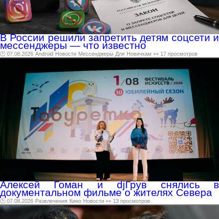
В России решили запретить детям соцсети и
мессенджеры — что известно
🕑 07.08.2026
Android
Новости
Мессенджеры
Для
Новичкам
👀 17 просмотров
Алексей Гоман и djГрув снялись в
документальном фильме о жителях Севера
🕑 07.08.2026
Развлечения
Кино
Новости
👀 13 просмотров