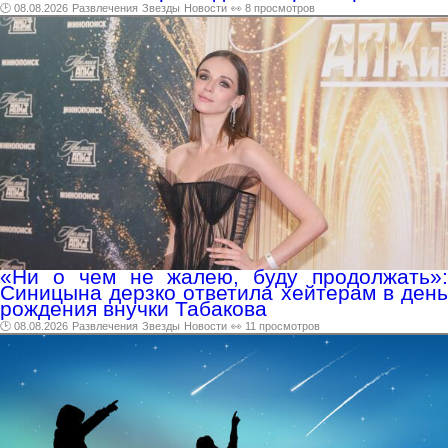
🕑 08.08.2026
Развлечения
Звезды
Новости
👀 8 просмотров
«Ни о чем не жалею, буду продолжать»:
Синицына дерзко ответила хейтерам в день
рождения внучки Табакова
🕑 08.08.2026
Развлечения
Звезды
Новости
👀 11 просмотров