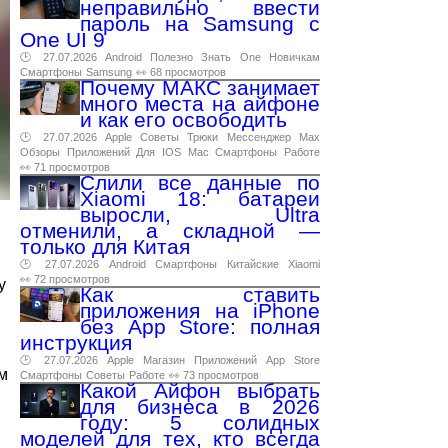
неправильно ввести
пароль на Samsung с
One UI 9
🕑 27.07.2026
Android
Полезно
Знать
One
Новичкам
Смартфоны
Samsung
👀 68 просмотров
Почему МАКС занимает
много места на айфоне
и как его освободить
🕑 27.07.2026
Apple
Советы
Трюки
Мессенджер
Max
Обзоры
Приложений
Для
IOS
Mac
Смартфоны
Работе
👀 71 просмотров
Слили все данные по
Xiaomi 18: батареи
выросли, Ultra
отменили, а складной —
только для Китая
🕑 27.07.2026
Android
Смартфоны
Китайские
Xiaomi
👀 72 просмотров
у
Как ставить
приложения на iPhone
без App Store: полная
инструкция
🕑 27.07.2026
Apple
Магазин
Приложений
App
Store
м
Смартфоны
Советы
Работе
👀 73 просмотров
Какой Айфон выбрать
для бизнеса в 2026
году: 5 солидных
моделей для тех, кто всегда