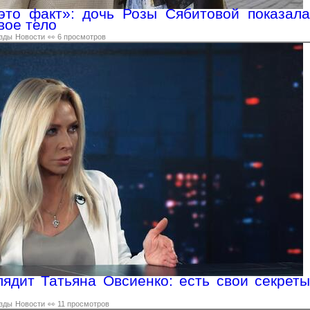
это факт»: дочь Розы Сябитовой показала
вое тело
зды
Новости
👀 6 просмотров
лядит Татьяна Овсиенко: есть свои секреты
зды
Новости
👀 11 просмотров