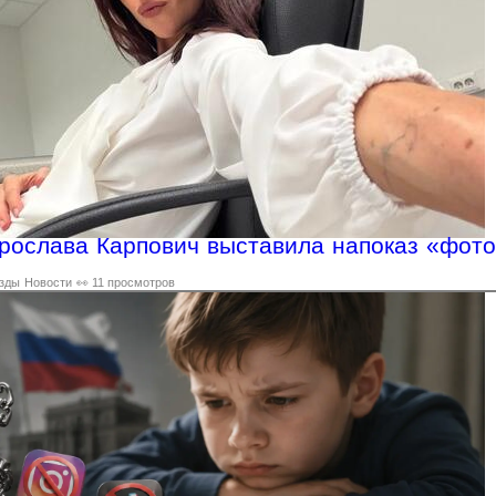
ослава Карпович выставила напоказ «фото
зды
Новости
👀 11 просмотров