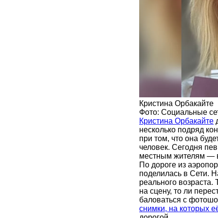
Кристина Орбакайте
Фото: Социальные се
Кристина Орбакайте
д
несколько подряд кон
при том, что она буд
человек. Сегодня пев
местным жителям — в
По дороге из аэропо
поделилась в Сети. Н
реального возраста.
на сцену, то ли пере
баловаться с фотош
снимки, на которых е
дорогой.