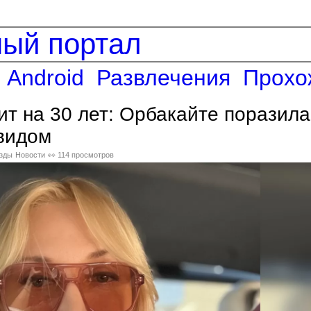
ный портал
Android
Развлечения
Прохо
ит на 30 лет: Орбакайте поразила
 видом
зды
Новости
👀 114 просмотров