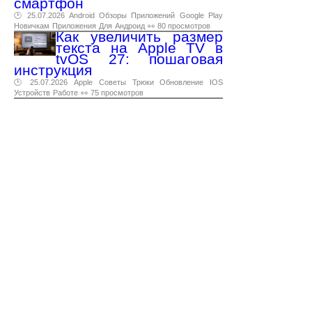
смартфон
🕑 25.07.2026
Android
Обзоры
Приложений
Google
Play
Новичкам
Приложения
Для
Андроид
👀 80 просмотров
Как увеличить размер
текста на Apple TV в
tvOS 27: пошаговая
инструкция
🕑 25.07.2026
Apple
Советы
Трюки
Обновление
IOS
Устройств
Работе
👀 75 просмотров