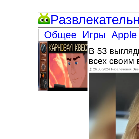
Развлекатель
Общее
Игры
Apple
В 53 выгляд
всех своим
🕑 26.06.2024
Развлечения
Зве