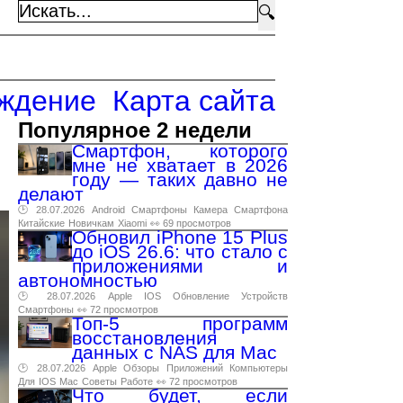
🔍
ждение
Карта сайта
Популярное 2 недели
Смартфон, которого
мне не хватает в 2026
году — таких давно не
делают
🕑 28.07.2026
Android
Смартфоны
Камера
Смартфона
Китайские
Новичкам
Xiaomi
👀 69 просмотров
Обновил iPhone 15 Plus
до iOS 26.6: что стало с
приложениями и
автономностью
🕑 28.07.2026
Apple
IOS
Обновление
Устройств
Смартфоны
👀 72 просмотров
Топ-5 программ
восстановления
данных с NAS для Mac
🕑 28.07.2026
Apple
Обзоры
Приложений
Компьютеры
Для
IOS
Mac
Советы
Работе
👀 72 просмотров
Что будет, если