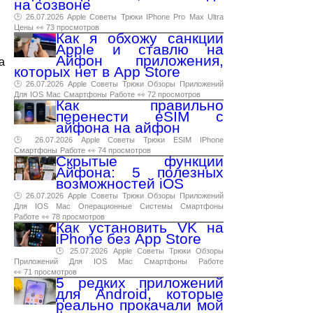
на созвоне
🕑 26.07.2026
Apple
Советы
Трюки
IPhone
Pro
Max
Ultra
Цены
👀 73 просмотров
Как я обхожу санкции
Apple и ставлю на
Айфон приложения,
а
которых нет в App Store
🕑 26.07.2026
Apple
Советы
Трюки
Обзоры
Приложений
Для
IOS
Mac
Смартфоны
Работе
👀 72 просмотров
Как правильно
перенести eSIM с
айфона на айфон
🕑 26.07.2026
Apple
Советы
Трюки
ESIM
IPhone
Смартфоны
Работе
👀 74 просмотров
Скрытые функции
Айфона: 5 полезных
возможностей iOS
🕑 26.07.2026
Apple
Советы
Трюки
Обзоры
Приложений
Для
IOS
Mac
Операционные
Системы
Смартфоны
Работе
👀 78 просмотров
Как установить VK на
iPhone без App Store
🕑 25.07.2026
Apple
Советы
Трюки
Обзоры
Приложений
Для
IOS
Mac
Смартфоны
Работе
👀 71 просмотров
5 редких приложений
для Android, которые
реально прокачали мой