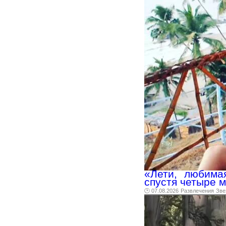
«Лети, любима
спустя четыре м
🕑 07.08.2026
Развлечения
Зве