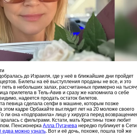
ти
обралась до Израиля, где у неё в ближайшие дни пройдет
цертов. Билеты на её выступления проданы не все, и это
ет петь в небольших залах, рассчитанных примерно на тысяч
ица прилетела в Тель-Авив и сразу же напомнила о себе
идимо, надеется продать остаток билетов.
рта певица сделала селфи в машине, которым позже
а этом кадре Орбакайте выглядит лет на 20 моложе своего
 То ли она «подправила» лицо у хирурга перед возвращение
старалась с фильтрами. Кстати, мать Кристины тоже любит
опом. Пенсионерка
Алла Пугачева
нередко публикует в Сети
ё едва можно узнать
. Вот и её дочь, похоже, пошла той же