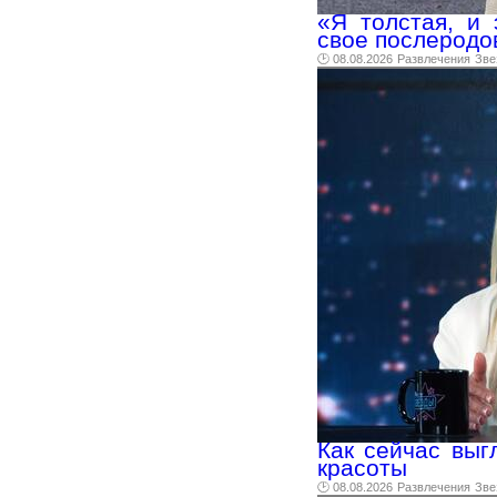
«Я толстая, и 
свое послеродо
🕑 08.08.2026
Развлечения
Зве
Как сейчас выг
красоты
🕑 08.08.2026
Развлечения
Зве