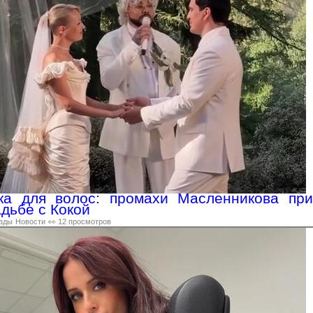
ка для волос: промахи Масленникова при
адьбе с Кокой
зды
Новости
👀 12 просмотров