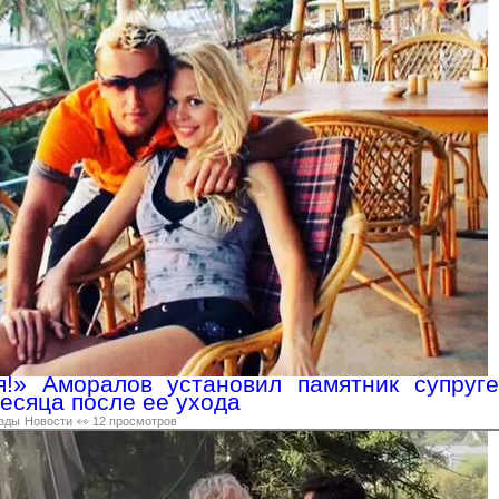
я!» Аморалов установил памятник супруге
есяца после ее ухода
зды
Новости
👀 12 просмотров