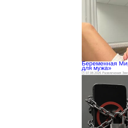
Беременная Мир
для мужа»
🕑 07.08.2026
Развлечения
Зве