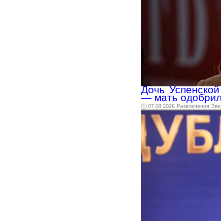
Дочь Успенской
— мать одобрил
🕑 07.08.2026
Развлечения
Зве