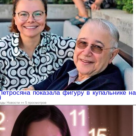
етросяна показала фигуру в купальнике на
й
зды
Новости
👀 5 просмотров