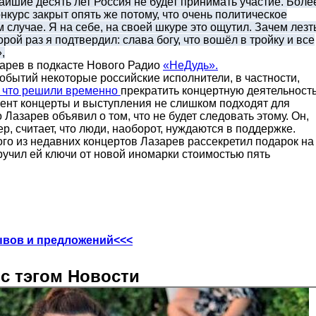
айшие десять лет Россия не будет принимать участие. Боле
онкурс закрыт опять же потому, что очень политическое
 случае. Я на себе, на своей шкуре это ощутил. Зачем лезт
рой раз я подтвердил: слава богу, что вошёл в тройку и все
,
зарев
в подкасте Нового Радио
«НеДудь».
обытий некоторые российские исполнители, в частности,
, что решили временно
прекратить концертную деятельност
ент концерты и выступления не слишком подходят для
 Лазарев объявил о том, что не будет следовать этому. Он,
ер, считает, что люди, наоборот, нуждаются в поддержке.
ого из недавних концертов Лазарев рассекретил подарок на
ручил ей ключи от новой иномарки стоимостью пять
ывов и предложений<<<
с тэгом Новости