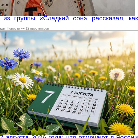
 из группы «Сладкий сон» рассказал, как
зды
Новости
👀 12 просмотров
7 августа 2026 года: что отмечают в России