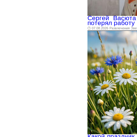
Сергей Васюта
потерял работу
🕑 07.08.2026
Развлечения
Зве
Какой праздник 