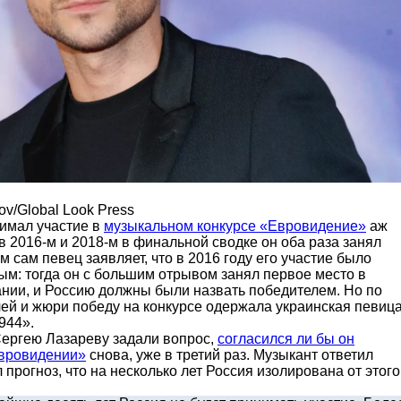
ov/Global Look Press
имал участие в
музыкальном конкурсе «Евровидение»
аж
в 2016-м и 2018-м в финальной сводке он оба раза занял
м сам певец заявляет, что в 2016 году его участие было
м: тогда он с большим отрывом занял первое место в
ании, и Россию должны были назвать победителем. Но по
лей и жюри победу на конкурсе одержала украинская певиц
944».
ергею Лазареву задали вопрос,
согласился ли бы он
Евровидении»
снова, уже в третий раз. Музыкант ответил
 прогноз, что на несколько лет Россия изолирована от этого