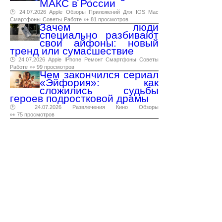
МАКС в России
🕑 24.07.2026
Apple
Обзоры
Приложений
Для
IOS
Mac
Смартфоны
Советы
Работе
👀 81 просмотров
Зачем люди
специально разбивают
свои айфоны: новый
тренд или сумасшествие
🕑 24.07.2026
Apple
IPhone
Ремонт
Смартфоны
Советы
Работе
👀 99 просмотров
Чем закончился сериал
«Эйфория»: как
сложились судьбы
героев подростковой драмы
🕑 24.07.2026
Развлечения
Кино
Обзоры
👀 75 просмотров