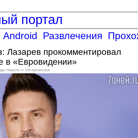
ный портал
Android
Развлечения
Прохо
з: Лазарев прокомментировал
е в «Евровидении»
зды
Новости
👀 104 просмотров