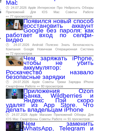
е
Mac
🕑 24.07.2026
Apple
Интересное
Про
Нейросеть
Обзоры
ь
Приложений
Для
IOS
Mac
Советы
Работе
👀 77 просмотров
Появился новый способ
восстановить аккаунт
Google без пароля: как
работает вход по селфи-
ь
видео
🕑 24.07.2026
Android
Полезно
Знать
Безопасность
Компания
Google
Новичкам
Операционная
Система
👀 72 просмотров
Чем заряжать iPhone,
чтобы не убить
аккумулятор:
Роскачество назвало
безопасные зарядки
🕑 24.07.2026
Apple
Советы
Трюки
Зарядка
IPhone
Смартфоны
Работе
👀 80 просмотров
Приложения Ozon
Банка, Wildberries и
Яндекс Пэй скоро
удалят из App Store. Что
делать владельцам iPhone
🕑 24.07.2026
Apple
Магазин
Приложений
Обзоры
Для
IOS
Mac
Смартфоны
Советы
Работе
👀 91 просмотров
Чем заменить
WhatsApp, Telegram и