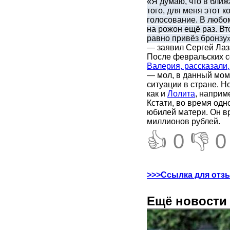
«Я думаю, что в ближ
того, для меня этот к
голосование. В любом
на рожон ещё раз. Вто
равно привёз бронзу»
— заявил
Сергей Ла
После февральских с
Валерия, рассказали
— мол, в данный мом
ситуации в стране. Но
как и
Лолита
, наприм
Кстати, во время одн
юбилей матери. Он в
миллионов рублей.
👍 0
👎 0
>>>Ссылка для отз
Ещё новости 