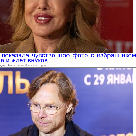
 показала чувственное фото с избранником
а и ждет внуков
зды
Новости
👀 8 просмотров