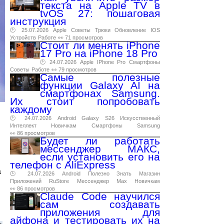
текста на Apple TV в
tvOS 27: пошаговая
инструкция
🕑 25.07.2026
Apple
Советы
Трюки
Обновление
IOS
Устройств
Работе
👀 71 просмотров
Стоит ли менять iPhone
17 Pro на iPhone 18 Pro
🕑 24.07.2026
Apple
IPhone
Pro
Смартфоны
Советы
Работе
👀 79 просмотров
Самые полезные
функции Galaxy AI на
смартфонах Samsung.
Их стоит попробовать
каждому
🕑 24.07.2026
Android
Galaxy
S26
Искусственный
Интеллект
Новичкам
Смартфоны
Samsung
👀 86 просмотров
Будет ли работать
мессенджер МАКС,
если установить его на
телефон с AliExpress
а
🕑 24.07.2026
Android
Полезно
Знать
Магазин
Приложений
RuStore
Мессенджер
Max
Новичкам
👀 86 просмотров
Claude Code научился
сам создавать
приложения для
айфона и тестировать их на