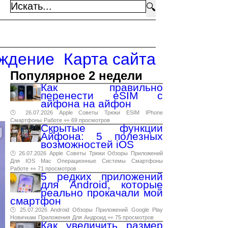
🔍
ждение
Карта сайта
Популярное 2 недели
Как правильно
перенести eSIM с
айфона на айфон
🕑 26.07.2026
Apple
Советы
Трюки
ESIM
IPhone
Смартфоны
Работе
👀 69 просмотров
Скрытые функции
Айфона: 5 полезных
возможностей iOS
🕑 26.07.2026
Apple
Советы
Трюки
Обзоры
Приложений
Для
IOS
Mac
Операционные
Системы
Смартфоны
Работе
👀 71 просмотров
5 редких приложений
для Android, которые
реально прокачали мой
смартфон
🕑 25.07.2026
Android
Обзоры
Приложений
Google
Play
Новичкам
Приложения
Для
Андроид
👀 75 просмотров
Как увеличить размер