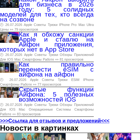
для бизнеса в 2026
году: 5 солидных
моделей для тех, кто всегда
на созвоне
🕑 26.07.2026
Apple
Советы
Трюки
IPhone
Pro
Max
Ultra
Цены
👀 79 просмотров
Как я обхожу санкции
Apple и ставлю на
Айфон приложения,
которых нет в App Store
🕑 26.07.2026
Apple
Советы
Трюки
Обзоры
Приложений
Для
IOS
Mac
Смартфоны
Работе
👀 81 просмотров
Как правильно
перенести eSIM с
айфона на айфон
🕑 26.07.2026
Apple
Советы
Трюки
ESIM
IPhone
Смартфоны
Работе
👀 77 просмотров
Скрытые функции
Айфона: 5 полезных
возможностей iOS
🕑 26.07.2026
Apple
Советы
Трюки
Обзоры
Приложений
Для
IOS
Mac
Операционные
Системы
Смартфоны
Работе
👀 83 просмотров
>>>Ссылка для отзывов и предложений<<<
Новости в картинках