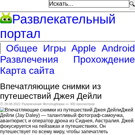
🔍
Развлекательный
портал
Общее
Игры
Apple
Android
Развлечения
Прохождение
Карта сайта
Впечатляющие снимки из
путешествий Джея Дейли
🕑 29.08.2022
Развлечения
Фотоподборки
👀 300 просмотров
Джей
Дейли (Jay Daley) — талантливый фотограф-самоучка,
авантюрист, и оператор дрона из Сиднея, Австралия. Джей
фокусируется на пейзажах и путешествиях. Он
путешествует по всему миру, чтобы запечатлеть