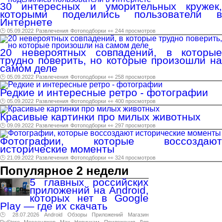
30 интересных и уморительных кружек,
которыми поделились пользователи в
Интернете
🕑 05.09.2022
Развлечения
Фотоподборки
👀 244 просмотров
20 невероятных совпадений, в которые
трудно поверить, но которые произошли на
самом деле
🕑 05.09.2022
Развлечения
Фотоподборки
👀 258 просмотров
Редкие и интересные ретро - фотографии
🕑 05.09.2022
Развлечения
Фотоподборки
👀 400 просмотров
Красивые картинки про милых животных
🕑 09.09.2022
Развлечения
Фотоподборки
👀 297 просмотров
Фотографии, которые воссоздают
исторические моменты
🕑 21.09.2022
Развлечения
Фотоподборки
👀 324 просмотров
Популярное 2 недели
5 главных российских
приложений на Android,
которых нет в Google
Play — где их скачать
🕑 28.07.2026
Android
Обзоры
Приложений
Магазин