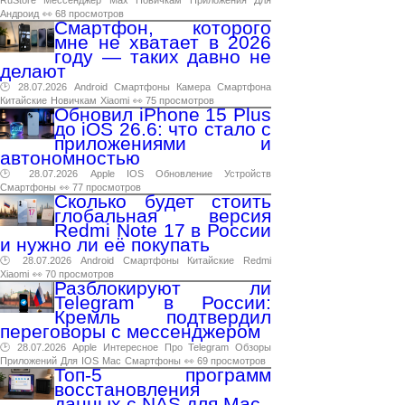
RuStore
Мессенджер
Max
Новичкам
Приложения
Для
Андроид
👀 68 просмотров
Смартфон, которого
мне не хватает в 2026
году — таких давно не
делают
🕑 28.07.2026
Android
Смартфоны
Камера
Смартфона
Китайские
Новичкам
Xiaomi
👀 75 просмотров
Обновил iPhone 15 Plus
до iOS 26.6: что стало с
приложениями и
автономностью
🕑 28.07.2026
Apple
IOS
Обновление
Устройств
Смартфоны
👀 77 просмотров
Сколько будет стоить
глобальная версия
Redmi Note 17 в России
и нужно ли её покупать
🕑 28.07.2026
Android
Смартфоны
Китайские
Redmi
Xiaomi
👀 70 просмотров
Разблокируют ли
Telegram в России:
Кремль подтвердил
переговоры с мессенджером
🕑 28.07.2026
Apple
Интересное
Про
Telegram
Обзоры
Приложений
Для
IOS
Mac
Смартфоны
👀 69 просмотров
Топ-5 программ
восстановления
данных с NAS для Mac