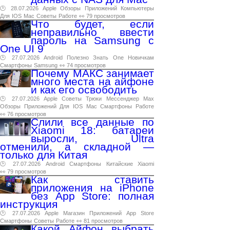
🕑 28.07.2026
Apple
Обзоры
Приложений
Компьютеры
Для
IOS
Mac
Советы
Работе
👀 79 просмотров
Что будет, если
неправильно ввести
пароль на Samsung с
One UI 9
🕑 27.07.2026
Android
Полезно
Знать
One
Новичкам
Смартфоны
Samsung
👀 74 просмотров
Почему МАКС занимает
много места на айфоне
и как его освободить
🕑 27.07.2026
Apple
Советы
Трюки
Мессенджер
Max
Обзоры
Приложений
Для
IOS
Mac
Смартфоны
Работе
👀 76 просмотров
Слили все данные по
Xiaomi 18: батареи
выросли, Ultra
отменили, а складной —
только для Китая
🕑 27.07.2026
Android
Смартфоны
Китайские
Xiaomi
👀 79 просмотров
Как ставить
приложения на iPhone
без App Store: полная
инструкция
🕑 27.07.2026
Apple
Магазин
Приложений
App
Store
Смартфоны
Советы
Работе
👀 81 просмотров
Какой Айфон выбрать