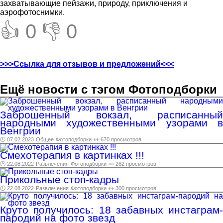
захватывающие пейзажи, природу, приключения и
аэрофотоснимки.
👍 0
👎 0
>>>Ссылка для отзывов и предложений<<<
Ещё новости с тэгом Фотоподборки
Заброшенный вокзал, расписанный
народными художественными узорами в
Венгрии
🕑 07.02.2023
Общее
Фотоподборки
👀 670 просмотров
Смехотерапия в картинках !!!
🕑 22.08.2022
Развлечения
Фотоподборки
👀 262 просмотров
Прикольные стоп-кадры
🕑 22.08.2022
Развлечения
Фотоподборки
👀 300 просмотров
Круто получилось: 18 забавных инстаграм-
пародий на фото звезд