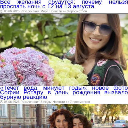
Все желания сбудутся: почему нельзя
проспать ночь с 12 на 13 августа
🕑 08.08.2026
Развлечения
Мире
Новости
👀 8 просмотров
«Течет вода, минуют годы»: новое фото
Софии Ротару в день рождения вызвало
бурную реакцию
🕑 08.08.2026
Развлечения
Звезды
Новости
👀 7 просмотров