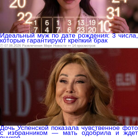
Идеальный муж по дате рождения: 3 числа,
которые гарантируют крепкий брак
🕑 07.08.2026
Развлечения
Мире
Новости
👀 14 просмотров
Дочь Успенской показала чувственное фото
с избранником — мать одобрила и ждет
внуков