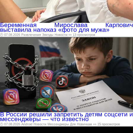
Беременная Мирослава Карпович
выставила напоказ «фото для мужа»
🕑 07.08.2026
Развлечения
Звезды
Новости
👀 13 просмотров
В России решили запретить детям соцсети и
мессенджеры — что известно
🕑 07.08.2026
Android
Новости
Мессенджеры
Для
Новичкам
👀 15 просмотров