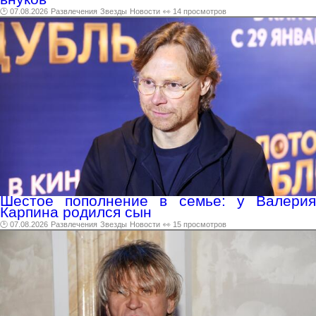
🕑 07.08.2026
Развлечения
Звезды
Новости
👀 14 просмотров
Шестое пополнение в семье: у Валерия
Карпина родился сын
🕑 07.08.2026
Развлечения
Звезды
Новости
👀 15 просмотров