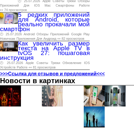
🕑 25.07.2026
Apple
Советы
Трюки
Обзоры
Приложений
Для
IOS
Mac
Смартфоны
Работе
👀 74 просмотров
5 редких приложений
для Android, которые
реально прокачали мой
смартфон
🕑 25.07.2026
Android
Обзоры
Приложений
Google
Play
Новичкам
Приложения
Для
Андроид
👀 82 просмотров
Как увеличить размер
текста на Apple TV в
tvOS 27: пошаговая
инструкция
🕑 25.07.2026
Apple
Советы
Трюки
Обновление
IOS
Устройств
Работе
👀 81 просмотров
>>>Ссылка для отзывов и предложений<<<
Новости в картинках