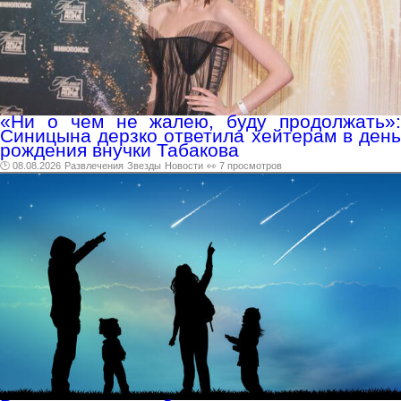
«Ни о чем не жалею, буду продолжать»:
Синицына дерзко ответила хейтерам в день
рождения внучки Табакова
🕑 08.08.2026
Развлечения
Звезды
Новости
👀 7 просмотров