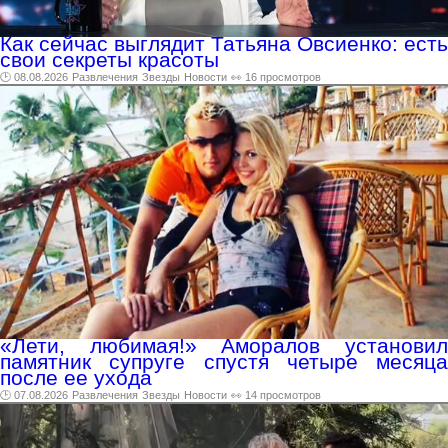
Как сейчас выглядит Татьяна Овсиенко: есть
свои секреты красоты
🕑 08.08.2026
Развлечения
Звезды
Новости
👀 16 просмотров
«Лети, любимая!» Аморалов установил
памятник супруге спустя четыре месяца
после ее ухода
🕑 07.08.2026
Развлечения
Звезды
Новости
👀 14 просмотров