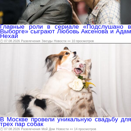
Главные роли в сериале «Подслушано в
Выборге» сыграют Любовь Аксенова и Адам
Нехай
🕑 07.08.2026
Развлечения
Звезды
Новости
👀 10 просмотров
В Москве провели уникальную свадьбу для
трех пар собак
🕑 07.08.2026
Развлечения
Мой
Дом
Новости
👀 14 просмотров