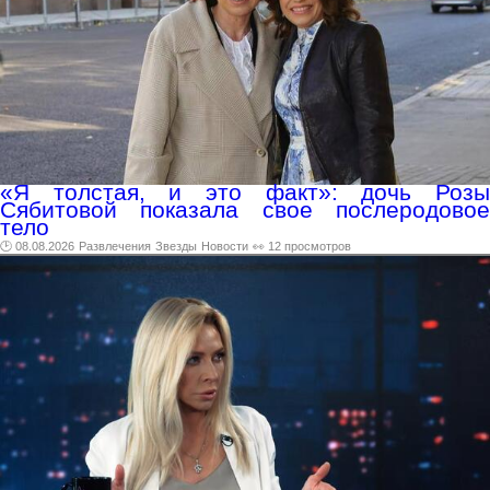
«Я толстая, и это факт»: дочь Розы
Сябитовой показала свое послеродовое
тело
🕑 08.08.2026
Развлечения
Звезды
Новости
👀 12 просмотров