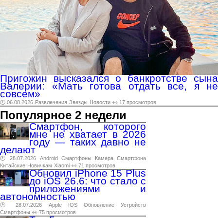
Пригожин высказался о банкротстве сына
Валерии: «Мать готова отдать все, я не
совсем»
🕑 06.08.2026
Развлечения
Звезды
Новости
👀 17 просмотров
Популярное 2 недели
Смартфон, которого
мне не хватает в 2026
году — таких давно не
делают
🕑 28.07.2026
Android
Смартфоны
Камера
Смартфона
Китайские
Новичкам
Xiaomi
👀 71 просмотров
Обновил iPhone 15 Plus
до iOS 26.6: что стало с
приложениями и
автономностью
🕑 28.07.2026
Apple
IOS
Обновление
Устройств
Смартфоны
👀 75 просмотров