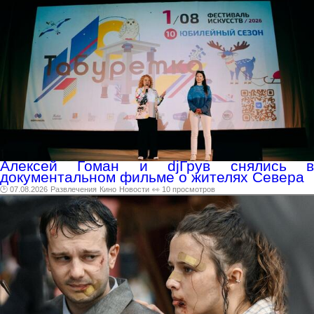
Алексей Гоман и djГрув снялись в
документальном фильме о жителях Севера
🕑 07.08.2026
Развлечения
Кино
Новости
👀 10 просмотров