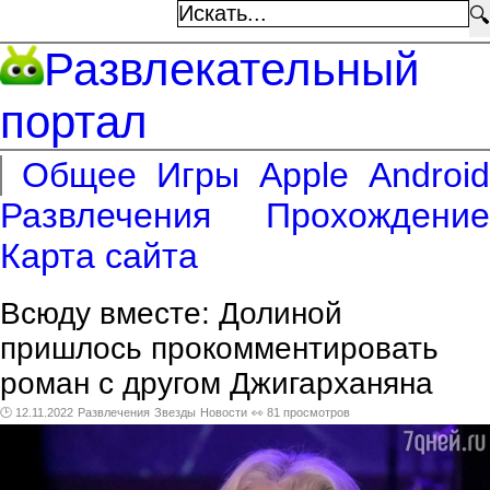
🔍
Развлекательный
портал
Общее
Игры
Apple
Android
Развлечения
Прохождение
Карта сайта
Всюду вместе: Долиной
пришлось прокомментировать
роман с другом Джигарханяна
🕑 12.11.2022
Развлечения
Звезды
Новости
👀 81 просмотров