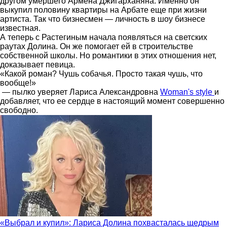
другом умершего Армена Джигарханяна. Именно он
выкупил половину квартиры на Арбате еще при жизни
артиста. Так что бизнесмен — личность в шоу бизнесе
известная.
А теперь с Растегиным начала появляться на светских
раутах Долина. Он же помогает ей в строительстве
собственной школы. Но романтики в этих отношения нет,
доказывает певица.
«Какой роман? Чушь собачья. Просто такая чушь, что
вообще!»
— пылко уверяет Лариса Александровна
Woman's style
и
добавляет, что ее сердце в настоящий момент совершенно
свободно.
«Выбрал и купил»: Лариса Долина похвасталась щедрым