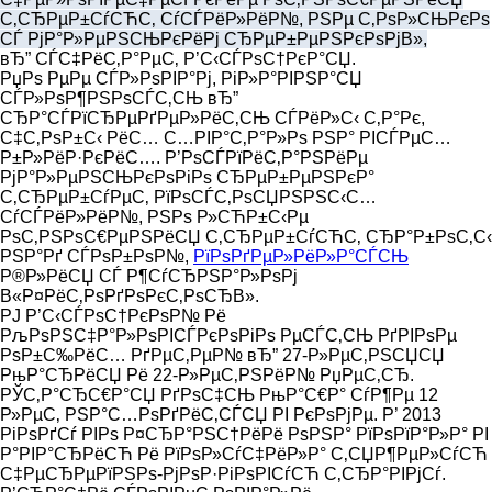
С‚СЂРµР±СѓСЋС‚ СѓСЃРёР»РёР№, РЅРµ С‚РѕР»СЊРєРѕ
СЃ РјР°Р»РµРЅСЊРєРёРј СЂРµР±РµРЅРєРѕРјВ»,
вЂ” СЃС‡РёС‚Р°РµС‚ Р’С‹СЃРѕС†РєР°СЏ.
РџРѕ РµРµ СЃР»РѕРІР°Рј, РіР»Р°РІРЅР°СЏ
СЃР»РѕР¶РЅРѕСЃС‚СЊ вЂ”
СЂР°СЃРїСЂРµРґРµР»РёС‚СЊ СЃРёР»С‹ С‚Р°Рє,
С‡С‚РѕР±С‹ РёС… С…РІР°С‚Р°Р»Рѕ РЅР° РІСЃРµС…
Р±Р»РёР·РєРёС…. Р’РѕСЃРїРёС‚Р°РЅРёРµ
РјР°Р»РµРЅСЊРєРѕРіРѕ СЂРµР±РµРЅРєР°
С‚СЂРµР±СѓРµС‚ РїРѕСЃС‚РѕСЏРЅРЅС‹С…
СѓСЃРёР»РёР№, РЅРѕ Р»СЋР±С‹Рµ
РѕС‚РЅРѕС€РµРЅРёСЏ С‚СЂРµР±СѓСЋС‚ СЂР°Р±РѕС‚С‹
РЅР°Рґ СЃРѕР±РѕР№,
РїРѕРґРµР»РёР»Р°СЃСЊ
Р®Р»РёСЏ СЃ Р¶СѓСЂРЅР°Р»РѕРј
В«Р¤РёС‚РѕРґРѕРєС‚РѕСЂВ».
РЈ Р’С‹СЃРѕС†РєРѕР№ Рё
РљРѕРЅС‡Р°Р»РѕРІСЃРєРѕРіРѕ РµСЃС‚СЊ РґРІРѕРµ
РѕР±С‰РёС… РґРµС‚РµР№ вЂ” 27-Р»РµС‚РЅСЏСЏ
РњР°СЂРёСЏ Рё 22-Р»РµС‚РЅРёР№ РџРµС‚СЂ.
РЎС‚Р°СЂС€Р°СЏ РґРѕС‡СЊ РњР°С€Р° СѓР¶Рµ 12
Р»РµС‚ РЅР°С…РѕРґРёС‚СЃСЏ РІ РєРѕРјРµ. Р’ 2013
РіРѕРґСѓ РІРѕ Р¤СЂР°РЅС†РёРё РѕРЅР° РїРѕРїР°Р»Р° РІ
Р°РІР°СЂРёСЋ Рё РїРѕР»СѓС‡РёР»Р° С‚СЏР¶РµР»СѓСЋ
С‡РµСЂРµРїРЅРѕ-РјРѕР·РіРѕРІСѓСЋ С‚СЂР°РІРјСѓ.