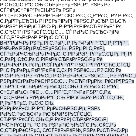
РїСЂСЏС‚Р°С‚СЊ СЂРµР±РµРЅРєР°, РЅРѕ Рё
СЃРїРµС†РёР°Р»СЊРЅРѕ РЅРµ
Р°С„РёС€РёСЂРѕРІР°Р»Р° СЌС‚РѕС‚ С„Р°РєС‚. Р? РІРѕС‚
С‚РµРїРµСЂСЊ РІ РЅРѕРІРѕРј РёРЅС‚РµСЂРІСЊСЋ
РѕРЅР° РІРїРµСЂРІС‹Рµ Р·Р°РіРѕРІРѕСЂРёР»Р° Рѕ
С‚СЂСѓРґРЅРѕСЃС‚СЏС…, СЃ РєРѕС‚РѕСЂС‹РјРё
СЃС‚Р°Р»РєРёРІР°РµС‚СЃСЏ.
В«Р”РµР»Рѕ РЅРµ РІ С‚РѕРј, РјРѕР»РѕРґР°СЏ РјР°РјР°,
РёР»Рё РЅРµ РѕС‡РµРЅСЊ, РЅРµ РІ С‚РѕРј,
СЃРєРѕР»СЊРєРѕ Р»РµС‚ С‚РІРѕРёРј РґРµС‚СЏРј. Рђ РІ
С‚РѕРј, С‡С‚Рѕ С‚РІРѕРё СЂРѕРґРЅС‹Рµ Рё
Р±Р»РёР·РєРёРµ РІСЃРµРіРґР° РЅСѓР¶РґР°СЋС‚СЃСЏ
РІ С‚РµР±Рµ, РєР°Рє Рё С‚С‹ РІ РЅРёС…. Р? СЌС‚Рѕ
РІС‹Р·РѕРІ Рё РґР»СЏ РїСѓР±Р»РёС‡РЅС‹С…, Рё РґР»СЏ
РЅРµРїСѓР±Р»РёС‡РЅС‹С… Р»СЋРґРµР№. РќСѓР¶РЅРѕ
СЂР°СЃРїСЂРµРґРµР»СЏС‚СЊ СЃРёР»С‹ С‚Р°Рє,
С‡С‚РѕР±С‹ РёС… С…РІР°С‚Р°Р»Рѕ РЅР° С‚Рѕ,
С‡С‚РѕР±С‹ РґРµР»Р°С‚СЊ РІРµС‰Рё РїСѓСЃС‚СЊ,
РјРѕР¶РµС‚ Р±С‹С‚СЊ,
РЅРµРѕР±СЏР·Р°С‚РµР»СЊРЅС‹Рµ, РЅРѕ
РєРѕС‚РѕСЂС‹Рµ РїСЂРёРЅРѕСЃСЏС‚
СЂР°РґРѕСЃС‚СЊ С‚РІРѕРёРј СЂРѕРґРЅС‹Рј
Р»СЋРґСЏРј. Р­С‚Рѕ РЅРµРїСЂРѕСЃС‚Рѕ, СЌС‚Рѕ
С‚СЂРµР±СѓРµС‚ СѓСЃРёР»РёР№, РЅРѕ Р»СЋР±С‹Рµ
С‡РµР»РѕРІРµС‡РµСЃРєРёРµ РѕС‚РЅРѕС€РµРЅРёСЏ