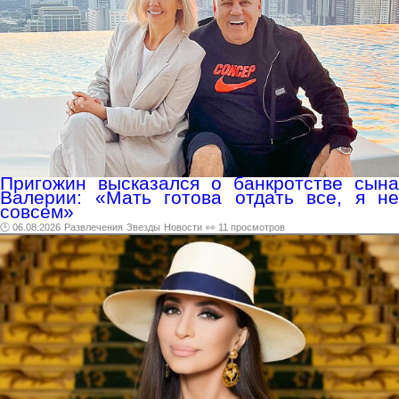
Пригожин высказался о банкротстве сына
Валерии: «Мать готова отдать все, я не
совсем»
🕑 06.08.2026
Развлечения
Звезды
Новости
👀 11 просмотров