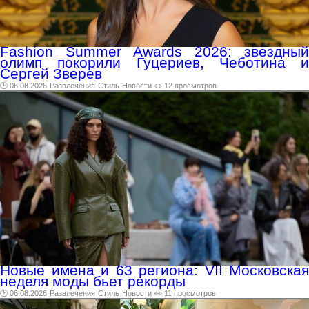
Fashion Summer Awards 2026: звездный
олимп покорили Гуцериев, Чеботина и
Сергей Зверев
🕑 06.08.2026
Развлечения
Стиль
Новости
👀 12 просмотров
Новые имена и 63 региона: VII Московская
неделя моды бьет рекорды
🕑 06.08.2026
Развлечения
Стиль
Новости
👀 11 просмотров