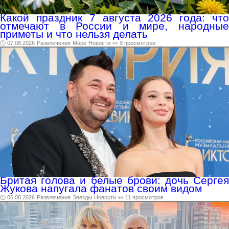
Какой праздник 7 августа 2026 года: что
отмечают в России и мире, народные
приметы и что нельзя делать
🕑 07.08.2026
Развлечения
Мире
Новости
👀 9 просмотров
Бритая голова и белые брови: дочь Сергея
Жукова напугала фанатов своим видом
🕑 06.08.2026
Развлечения
Звезды
Новости
👀 11 просмотров