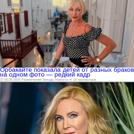
Орбакайте показала детей от разных браков
на одном фото — редкий кадр
🕑 06.08.2026
Развлечения
Звезды
Новости
👀 15 просмотров