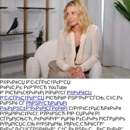
Р®Р»РёСЏ Р’С‹СЃРѕС†РєР°СЏ
Р¤РѕС‚Рѕ: РєР°РґСЂ YouTube
Р’ РїСЂРѕС€Р»РѕРј РіРѕРґСѓ
Р®Р»РёСЏ
Р’С‹СЃРѕС†РєР°СЏ
РїСЂРёР·РЅР°Р»Р°СЃСЊ, С‡С‚Рѕ
РѕРЅРё СЃ
РђРЅРґСЂРµРµРј
РљРѕРЅС‡Р°Р»РѕРІСЃРєРёРј
СѓРґРѕС‡РµСЂРёР»Рё
РґРµРІРѕС‡РєСѓ. РЎРѕРЅСЋ РІР·СЏР»Рё РІ
СЃРµРјСЊСЋ, РєРѕРіРґР° РµР№ Р±С‹Р»Рѕ РІСЃРµРіРѕ
РґРµРІСЏС‚СЊ РґРЅРµР№. РђРєС‚СЂРёСЃР°
РѕР±СЉСЏСЃРЅРёР»Р°, С‡С‚Рѕ РЅРµ С…РѕС‚РµР»Р°