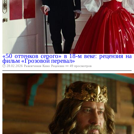
«50 оттенков серого» в 18-м веке: рецензия на
фильм «Грозовой перевал»
🕑 28.02.2026
Развлечения
Кино
Рецензии
👀 49 просмотров