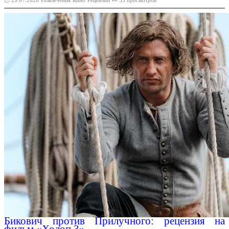
🕑 29.07.2026
Развлечения
Кино
Рецензии
👀 33 просмотров
Бикович против Прилучного: рецензия на