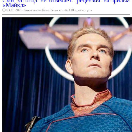
Сын за отца не отвечает: рецензия на фильм
«Майкл»
🕑 03.06.2026
Развлечения
Кино
Рецензии
👀 110 просмотров