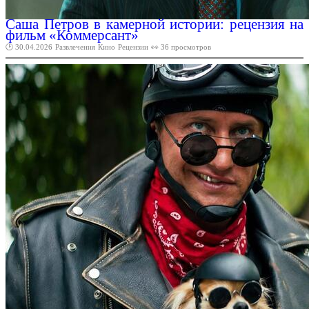
Саша Петров в камерной истории: рецензия на
фильм «Коммерсант»
🕑 30.04.2026
Развлечения
Кино
Рецензии
👀 36 просмотров