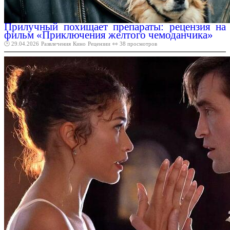
Прилучный похищает препараты: рецензия на
фильм «Приключения желтого чемоданчика»
🕑 29.04.2026
Развлечения
Кино
Рецензии
👀 38 просмотров