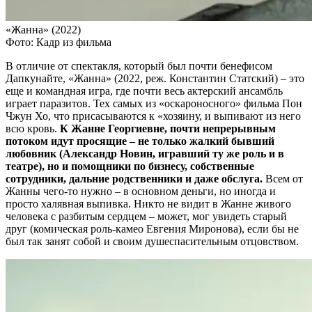
«Жанна» (2022)
Фото: Кадр из фильма
В отличие от спектакля, который был почти бенефисом
Дапкунайте, «Жанна» (2022, реж. Константин Статский) – это
еще и командная игра, где почти весь актерский ансамбль
играет паразитов. Тех самых из «оскароносного» фильма Пон
Чжун Хо, что присасываются к «хозяину, и выпивают из него
всю кровь.
К Жанне Георгиевне, почти непрерывным
потоком идут просящие – не только жалкий бывший
любовник (Александр Новин, игравший ту же роль и в
театре), но и помощники по бизнесу, собственные
сотрудники, дальние родственники и даже обслуга.
Всем от
Жанны чего-то нужно – в основном деньги, но иногда и
просто халявная выпивка. Никто не видит в Жанне живого
человека с разбитым сердцем – может, мог увидеть старый
друг (комическая роль-камео Евгения Миронова), если бы не
был так занят собой и своим душеспасительным отцовством.