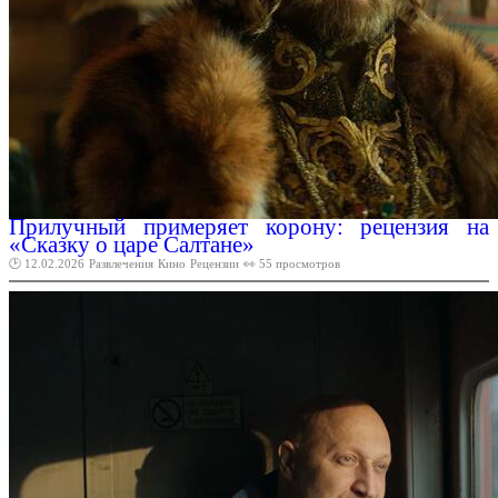
Прилучный примеряет корону: рецензия на
«Сказку о царе Салтане»
🕑 12.02.2026
Развлечения
Кино
Рецензии
👀 55 просмотров