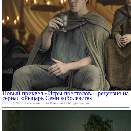
Новый приквел «Игры престолов»: рецензия на
сериал «Рыцарь Семи королевств»
🕑 27.01.2026
Развлечения
Кино
Рецензии
👀 68 просмотров