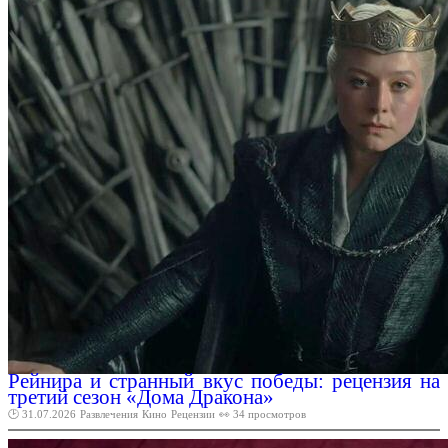
Рейнира и странный вкус победы: рецензия на
третий сезон «Дома Дракона»
🕑 31.07.2026
Развлечения
Кино
Рецензии
👀 34 просмотров