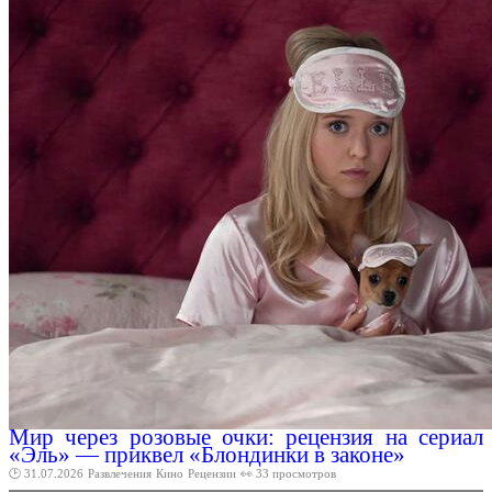
Мир через розовые очки: рецензия на сериал
«Эль» — приквел «Блондинки в законе»
🕑 31.07.2026
Развлечения
Кино
Рецензии
👀 33 просмотров