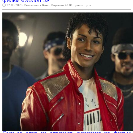
фильм «Холоп 3»
🕑 22.06.2026
Развлечения
Кино
Рецензии
👀 81 просмотров