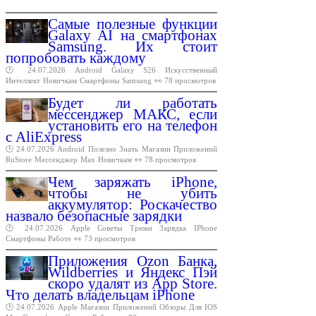
Самые полезные функции
Galaxy AI на смартфонах
Samsung. Их стоит
попробовать каждому
🕑 24.07.2026
Android
Galaxy
S26
Искусственный
Интеллект
Новичкам
Смартфоны
Samsung
👀 78 просмотров
Будет ли работать
мессенджер МАКС, если
установить его на телефон
с AliExpress
🕑 24.07.2026
Android
Полезно
Знать
Магазин
Приложений
RuStore
Мессенджер
Max
Новичкам
👀 78 просмотров
Чем заряжать iPhone,
чтобы не убить
аккумулятор: Роскачество
назвало безопасные зарядки
🕑 24.07.2026
Apple
Советы
Трюки
Зарядка
IPhone
Смартфоны
Работе
👀 73 просмотров
Приложения Ozon Банка,
Wildberries и Яндекс Пэй
скоро удалят из App Store.
Что делать владельцам iPhone
🕑 24.07.2026
Apple
Магазин
Приложений
Обзоры
Для
IOS