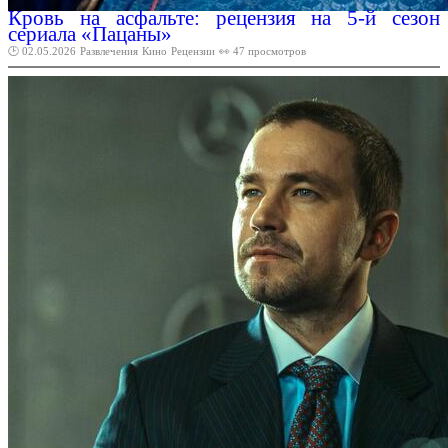
Кровь на асфальте: рецензия на 5-й сезон
сериала «Пацаны»
🕑 02.05.2026
Развлечения
Кино
Рецензии
👀 47 просмотров