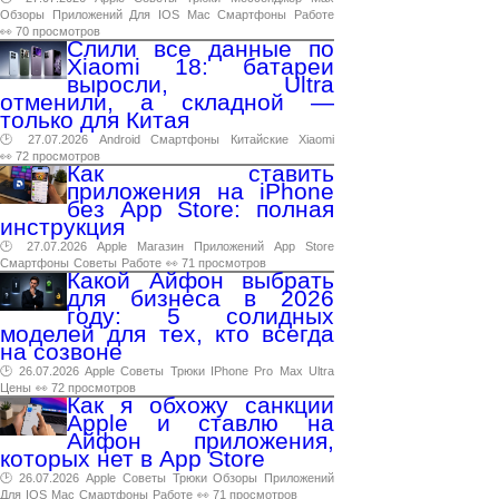
Обзоры
Приложений
Для
IOS
Mac
Смартфоны
Работе
👀 70 просмотров
Слили все данные по
Xiaomi 18: батареи
выросли, Ultra
отменили, а складной —
только для Китая
🕑 27.07.2026
Android
Смартфоны
Китайские
Xiaomi
👀 72 просмотров
Как ставить
приложения на iPhone
без App Store: полная
инструкция
🕑 27.07.2026
Apple
Магазин
Приложений
App
Store
Смартфоны
Советы
Работе
👀 71 просмотров
Какой Айфон выбрать
для бизнеса в 2026
году: 5 солидных
моделей для тех, кто всегда
на созвоне
🕑 26.07.2026
Apple
Советы
Трюки
IPhone
Pro
Max
Ultra
Цены
👀 72 просмотров
Как я обхожу санкции
Apple и ставлю на
Айфон приложения,
которых нет в App Store
🕑 26.07.2026
Apple
Советы
Трюки
Обзоры
Приложений
Для
IOS
Mac
Смартфоны
Работе
👀 71 просмотров