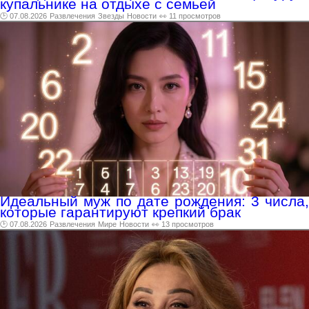
купальнике на отдыхе с семьей
🕑 07.08.2026
Развлечения
Звезды
Новости
👀 11 просмотров
Идеальный муж по дате рождения: 3 числа,
которые гарантируют крепкий брак
🕑 07.08.2026
Развлечения
Мире
Новости
👀 13 просмотров