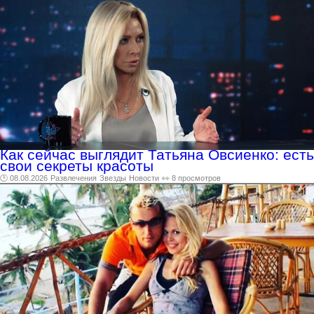
Как сейчас выглядит Татьяна Овсиенко: есть
свои секреты красоты
🕑 08.08.2026
Развлечения
Звезды
Новости
👀 8 просмотров