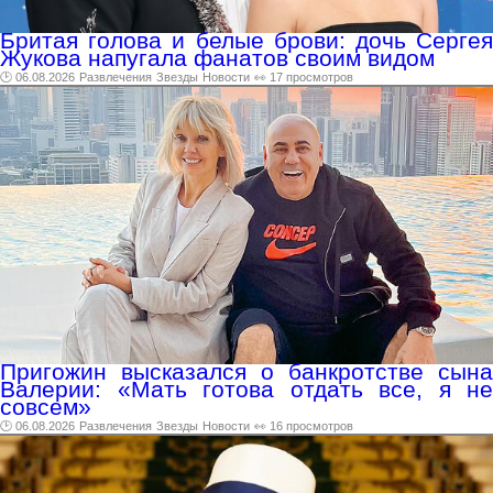
Бритая голова и белые брови: дочь Сергея
Жукова напугала фанатов своим видом
🕑 06.08.2026
Развлечения
Звезды
Новости
👀 17 просмотров
Пригожин высказался о банкротстве сына
Валерии: «Мать готова отдать все, я не
совсем»
🕑 06.08.2026
Развлечения
Звезды
Новости
👀 16 просмотров