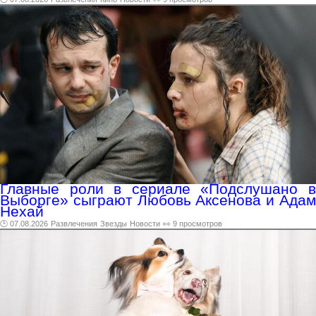
Главные роли в сериале «Подслушано в
Выборге» сыграют Любовь Аксенова и Адам
Нехай
🕑 07.08.2026
Развлечения
Звезды
Новости
👀 9 просмотров