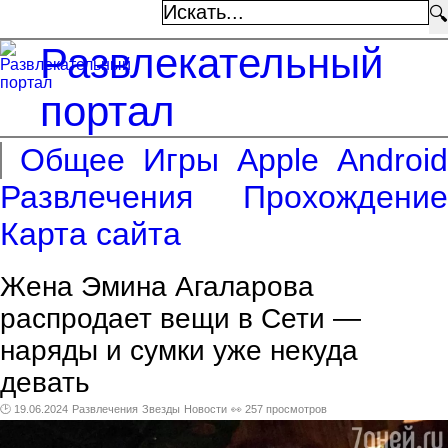
🔍
Развлекательный
портал
Общее
Игры
Apple
Android
Развлечения
Прохождение
Карта сайта
Жена Эмина Агаларова
распродает вещи в Сети —
наряды и сумки уже некуда
девать
🕑 19.06.2024
Развлечения
Звезды
Новости
👀 257 просмотров