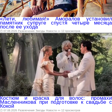
«Лети, любимая!» Аморалов установил
памятник супруге спустя четыре месяца
после ее ухода
🕑 07.08.2026
Развлечения
Звезды
Новости
👀 12 просмотров
Костюм и краска для волос: промахи
Масленникова при подготовке к свадьбе с
Кокой
🕑 07.08.2026
Развлечения
Звезды
Новости
👀 12 просмотров