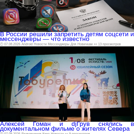
В России решили запретить детям соцсети и
мессенджеры — что известно
🕑 07.08.2026
Android
Новости
Мессенджеры
Для
Новичкам
👀 13 просмотров
Алексей Гоман и djГрув снялись в
документальном фильме о жителях Севера
🕑 07.08.2026
Развлечения
Кино
Новости
👀 9 просмотров