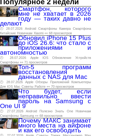
Популярное 2 недели
Смартфон, которого
мне не хватает в 2026
году — таких давно не
делают
🕑 28.07.2026
Android
Смартфоны
Камера
Смартфона
Китайские
Новичкам
Xiaomi
👀 68 просмотров
Обновил iPhone 15 Plus
до iOS 26.6: что стало с
приложениями и
автономностью
🕑 28.07.2026
Apple
IOS
Обновление
Устройств
Смартфоны
👀 71 просмотров
Топ-5 программ
восстановления
данных с NAS для Mac
🕑 28.07.2026
Apple
Обзоры
Приложений
Компьютеры
Для
IOS
Mac
Советы
Работе
👀 70 просмотров
Что будет, если
неправильно ввести
пароль на Samsung с
One UI 9
🕑 27.07.2026
Android
Полезно
Знать
One
Новичкам
Смартфоны
Samsung
👀 68 просмотров
Почему МАКС занимает
много места на айфоне
и как его освободить
🕑 27.07.2026
Apple
Советы
Трюки
Мессенджер
Max