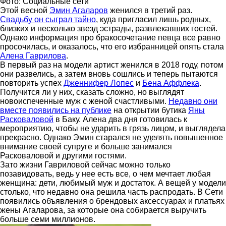
Фото: Социальные сети
Этой весной
Эмин Агаларов
женился в третий раз.
Свадьбу он сыграл тайно
, куда пригласил лишь родных,
близких и несколько звезд эстрады, развлекавших гостей.
Однако информация про бракосочетание певца все равно
просочилась, и оказалось, что его избранницей опять стала
Алена Гаврилова
.
В первый раз на модели артист женился в 2018 году, потом
они развелись, а затем вновь сошлись и теперь пытаются
повторить успех
Дженнифер Лопес
и
Бена Аффлека
.
Получится ли у них, сказать сложно, но выглядят
новоиспеченные муж с женой счастливыми.
Недавно они
вместе появились на публике
на открытии бутика
Яны
Расковаловой
в Баку. Алена два дня готовилась к
мероприятию, чтобы не ударить в грязь лицом, и выглядела
прекрасно. Однако Эмин старался не уделять повышенное
внимание своей супруге и больше занимался
Расковаловой и другими гостями.
Зато жизни Гавриловой сейчас можно только
позавидовать, ведь у нее есть все, о чем мечтает любая
женщина: дети, любимый муж и достаток. А вещей у модели
столько, что недавно она решила часть распродать. В Сети
появились объявления о брендовых аксессуарах и платьях
жены Агаларова, за которые она собирается выручить
больше семи миллионов.