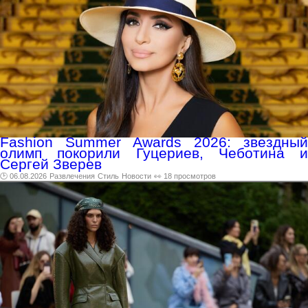
Fashion Summer Awards 2026: звездный
олимп покорили Гуцериев, Чеботина и
Сергей Зверев
🕑 06.08.2026
Развлечения
Стиль
Новости
👀 18 просмотров