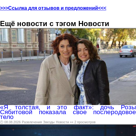
>>>Ссылка для отзывов и предложений<<<
Ещё новости с тэгом Новости
«Я толстая, и это факт»: дочь Розы
Сябитовой показала свое послеродовое
тело
🕑 08.08.2026
Развлечения
Звезды
Новости
👀 2 просмотров