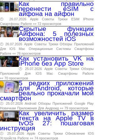
Как правильно
перенести eSIM с
айфона на айфон
🕑 26.07.2026
Apple
Советы
Трюки
ESIM
IPhone
Смартфоны
Работе
👀 72 просмотров
Скрытые функции
Айфона: 5 полезных
возможностей iOS
🕑 26.07.2026
Apple
Советы
Трюки
Обзоры
Приложений
Для
IOS
Mac
Операционные
Системы
Смартфоны
Работе
👀 76 просмотров
Как установить VK на
iPhone без App Store
🕑 25.07.2026
Apple
Советы
Трюки
Обзоры
Приложений
Для
IOS
Mac
Смартфоны
Работе
👀 70 просмотров
5 редких приложений
для Android, которые
реально прокачали мой
смартфон
🕑 25.07.2026
Android
Обзоры
Приложений
Google
Play
Новичкам
Приложения
Для
Андроид
👀 79 просмотров
Как увеличить размер
текста на Apple TV в
tvOS 27: пошаговая
инструкция
🕑 25.07.2026
Apple
Советы
Трюки
Обновление
IOS
Устройств
Работе
👀 74 просмотров