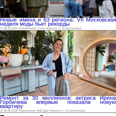
Новые имена и 63 региона: VII Московская
неделя моды бьет рекорды
🕑 06.08.2026
Развлечения
Стиль
Новости
👀 15 просмотров
Ремонт за 30 миллионов: актриса Ирина
Горбачева впервые показала новую
квартиру
🕑 06.08.2026
Развлечения
Мой
Дом
Новости
👀 16 просмотров