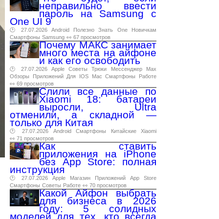
неправильно ввести
пароль на Samsung с
One UI 9
🕑 27.07.2026
Android
Полезно
Знать
One
Новичкам
Смартфоны
Samsung
👀 67 просмотров
Почему МАКС занимает
много места на айфоне
и как его освободить
🕑 27.07.2026
Apple
Советы
Трюки
Мессенджер
Max
Обзоры
Приложений
Для
IOS
Mac
Смартфоны
Работе
👀 69 просмотров
Слили все данные по
Xiaomi 18: батареи
выросли, Ultra
отменили, а складной —
только для Китая
🕑 27.07.2026
Android
Смартфоны
Китайские
Xiaomi
👀 71 просмотров
Как ставить
приложения на iPhone
без App Store: полная
инструкция
🕑 27.07.2026
Apple
Магазин
Приложений
App
Store
Смартфоны
Советы
Работе
👀 70 просмотров
Какой Айфон выбрать
для бизнеса в 2026
году: 5 солидных
моделей для тех, кто всегда