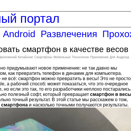
ный портал
Android
Развлечения
Прохо
овать смартфон в качестве весов
Приложений
Китайские
Смартфоны
Мобильные
Технологии
Приложения
Для
Андроид
но придумывают новое применение: не так давно мы
ом, как превратить телефон в динамик для компьютера.
 не всё: смартфон можно превратить в весы! Это не просто
le, а рабочий способ: может показаться, что это очередное
 но если это так, то его разработчики неплохо постарались
ьно полезный софт, который превращает
смартфон в вес
льно точный результат. В этой статье мы расскажем о том,
з смартфона
и насколько точными получаются результаты.