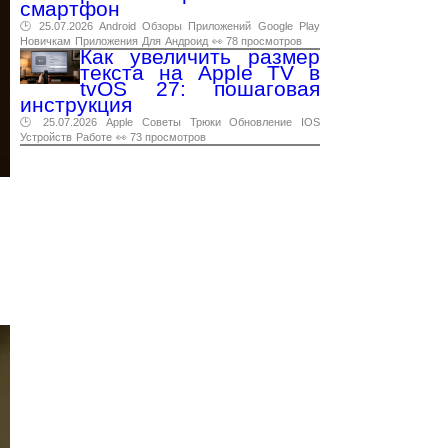
смартфон
🕑 25.07.2026
Android
Обзоры
Приложений
Google
Play
Новичкам
Приложения
Для
Андроид
👀 78 просмотров
Как увеличить размер
текста на Apple TV в
tvOS 27: пошаговая
инструкция
🕑 25.07.2026
Apple
Советы
Трюки
Обновление
IOS
Устройств
Работе
👀 73 просмотров