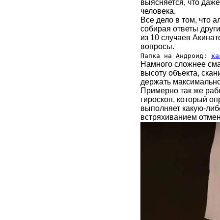
выясняется, что даж
человека.
Все дело в том, что 
собирая ответы други
из 10 случаев Акина
вопросы.
Папка на Андроид:
ка
Намного сложнее сма
высоту объекта, скан
держать максимально 
Примерно так же ра
гироскоп, который оп
выполняет какую-либ
встряхиванием отменя