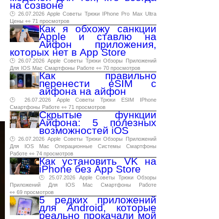
на созвоне
🕑 26.07.2026
Apple
Советы
Трюки
IPhone
Pro
Max
Ultra
Цены
👀 71 просмотров
Как я обхожу санкции
Apple и ставлю на
Айфон приложения,
которых нет в App Store
🕑 26.07.2026
Apple
Советы
Трюки
Обзоры
Приложений
Для
IOS
Mac
Смартфоны
Работе
👀 70 просмотров
Как правильно
перенести eSIM с
айфона на айфон
🕑 26.07.2026
Apple
Советы
Трюки
ESIM
IPhone
Смартфоны
Работе
👀 71 просмотров
Скрытые функции
Айфона: 5 полезных
возможностей iOS
🕑 26.07.2026
Apple
Советы
Трюки
Обзоры
Приложений
Для
IOS
Mac
Операционные
Системы
Смартфоны
Работе
👀 74 просмотров
Как установить VK на
iPhone без App Store
🕑 25.07.2026
Apple
Советы
Трюки
Обзоры
Приложений
Для
IOS
Mac
Смартфоны
Работе
👀 69 просмотров
5 редких приложений
для Android, которые
реально прокачали мой