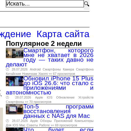
🔍
ждение
Карта сайта
Популярное 2 недели
Смартфон, которого
мне не хватает в 2026
году — таких давно не
делают
🕑 28.07.2026
Android
Смартфоны
Камера
Смартфона
Китайские
Новичкам
Xiaomi
👀 67 просмотров
Обновил iPhone 15 Plus
до iOS 26.6: что стало с
приложениями и
,
автономностью
ы
,
🕑 28.07.2026
Apple
IOS
Обновление
Устройств
Смартфоны
👀 70 просмотров
Топ-5 программ
восстановления
данных с NAS для Mac
🕑 28.07.2026
Apple
Обзоры
Приложений
Компьютеры
Для
IOS
Mac
Советы
Работе
👀 69 просмотров
Что будет, если