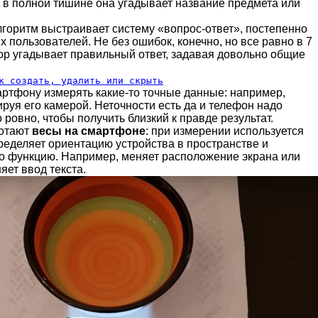
е в полной тишине она угадывает название предмета или
алгоритм выстраивает систему «вопрос-ответ», постепенно
х пользователей. Не без ошибок, конечно, но все равно в 7
тор угадывает правильный ответ, задавая довольно общие
к создать, удалить или скрыть
ртфону измерять какие-то точные данные: например,
ируя его камерой. Неточности есть да и телефон надо
ровно, чтобы получить близкий к правде результат.
ботают
весы на смартфоне
: при измерении используется
ределяет ориентацию устройства в пространстве и
о функцию. Например, меняет расположение экрана или
ет ввод текста.