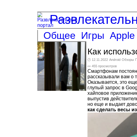
Развлекатель
Общее
Игры
Apple
Как использ
🕑 12.11.2022
Android
Обзоры
👀 455 просмотров
Смартфонам постоян
рассказывали вам о т
Оказывается, это еще
глупый запрос в Goog
хайповое приложение,
выпустив действител
но еще и выдает дово
как сделать весы и