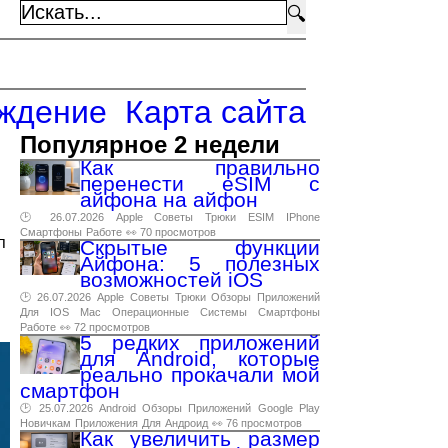
🔍
ждение
Карта сайта
Популярное 2 недели
Как правильно
перенести eSIM с
айфона на айфон
🕑 26.07.2026
Apple
Советы
Трюки
ESIM
IPhone
Смартфоны
Работе
👀 70 просмотров
п
Скрытые функции
Айфона: 5 полезных
возможностей iOS
🕑 26.07.2026
Apple
Советы
Трюки
Обзоры
Приложений
Для
IOS
Mac
Операционные
Системы
Смартфоны
Работе
👀 72 просмотров
5 редких приложений
для Android, которые
реально прокачали мой
смартфон
🕑 25.07.2026
Android
Обзоры
Приложений
Google
Play
Новичкам
Приложения
Для
Андроид
👀 76 просмотров
Как увеличить размер