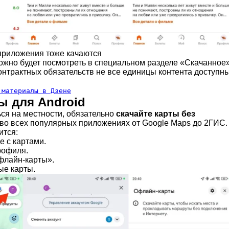
приложения тоже качаются
ожно будет посмотреть в специальном разделе «Скачанное»
 контрактных обязательств не все единицы контента доступн
 материалы в Дзене
ы для Android
ся на местности, обязательно
скачайте карты без
ь во всех популярных приложениях от Google Maps до 2ГИС.
ится:
е с картами.
рофиля.
флайн-карты».
ые карты.