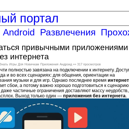
ный портал
Android
Развлечения
Прохо
ваться привычными приложениями
без интернета
Знать
Игры
Для
Новичкам
Приложения
Андроид
👀 317 просмотров
чти полностью завязана на подключении к интернету. Досту
гда и во всех сценариях: для общения, ориентации на
вания музыки и для игр. Однако последнее время
интернет
ает сбои, а потому важно хорошо подготовиться к сценарию
ь даже частичные ограничения доставляют массу неудобств,
расплох. Выход только один —
приложения без интернета
.