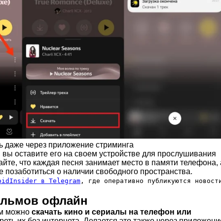
ь даже через приложение стриминга
, вы оставите его на своем устройстве для прослушивания
йте, что каждая песня занимает место в памяти телефона, 
е позаботиться о наличии свободного пространства.
oidInsider в Telegram
, где оперативно публикуются новост
ильмов офлайн
ом можно
скачать кино и сериалы на телефон или
треть их без интернета. Делается это также через приложени