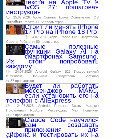
текста на Apple TV в
tvOS 27: пошаговая
инструкция
🕑 25.07.2026
Apple
Советы
Трюки
Обновление
IOS
Устройств
Работе
👀 72 просмотров
Стоит ли менять iPhone
17 Pro на iPhone 18 Pro
🕑 24.07.2026
Apple
IPhone
Pro
Смартфоны
Советы
Работе
👀 80 просмотров
Самые полезные
функции Galaxy AI на
смартфонах Samsung.
Их стоит попробовать
каждому
🕑 24.07.2026
Android
Galaxy
S26
Искусственный
Интеллект
Новичкам
Смартфоны
Samsung
👀 87 просмотров
Будет ли работать
мессенджер МАКС,
если установить его на
телефон с AliExpress
🕑 24.07.2026
Android
Полезно
Знать
Магазин
Приложений
RuStore
Мессенджер
Max
Новичкам
👀 87 просмотров
Claude Code научился
сам создавать
приложения для
айфона и тестировать их на