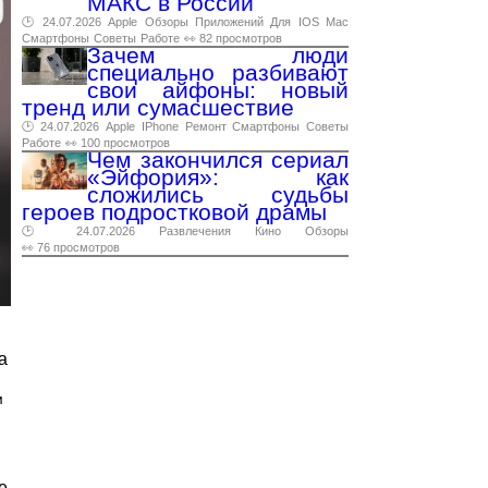
МАКС в России
🕑 24.07.2026
Apple
Обзоры
Приложений
Для
IOS
Mac
Смартфоны
Советы
Работе
👀 82 просмотров
Зачем люди
специально разбивают
свои айфоны: новый
тренд или сумасшествие
🕑 24.07.2026
Apple
IPhone
Ремонт
Смартфоны
Советы
Работе
👀 100 просмотров
Чем закончился сериал
«Эйфория»: как
сложились судьбы
героев подростковой драмы
🕑 24.07.2026
Развлечения
Кино
Обзоры
👀 76 просмотров
а
и
е