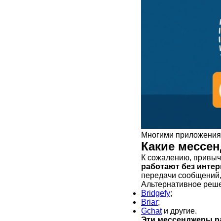
Многими приложениям
Какие мессен
К сожалению, привы
работают без интер
передачи сообщений, 
Альтернативное ре
Bridgefy
;
Briar
;
Gchat
и другие.
Эти мессенджеры р