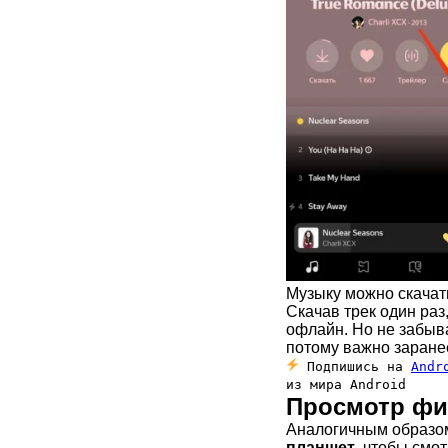
Музыку можно скачат
Скачав трек один раз
офлайн. Но не забыва
потому важно заране
Подпишись на
Andr
из мира Android
Просмотр ф
Аналогичным образ
планшет
, чтобы смо