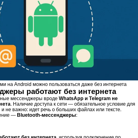
и на Android можно пользоваться даже без интернета
джеры работают без интернета
чные мессенджеры вроде
WhatsApp и Telegram не
нета
. Наличие доступа к сети — обязательное условие для
и не важно: идет речь о больших файлах или тексте.
шение —
Bluetooth-мессенджеры
:
аботают без интернета
, используя подключение по