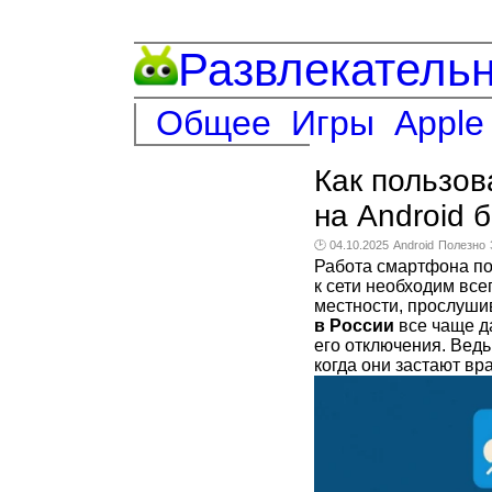
Развлекатель
Общее
Игры
Apple
Как пользо
на Android 
🕑 04.10.2025
Android
Полезно
Работа смартфона по
к сети необходим все
местности, прослуши
в России
все чаще д
его отключения. Вед
когда они застают в