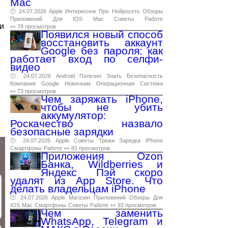
Mac
🕑 24.07.2026
Apple
Интересное
Про
Нейросеть
Обзоры
Приложений
Для
IOS
Mac
Советы
Работе
ти
👀 78 просмотров
Появился новый способ
восстановить аккаунт
Google без пароля: как
работает вход по селфи-
видео
🕑 24.07.2026
Android
Полезно
Знать
Безопасность
Компания
Google
Новичкам
Операционная
Система
👀 73 просмотров
Чем заряжать iPhone,
чтобы не убить
аккумулятор:
Роскачество назвало
безопасные зарядки
🕑 24.07.2026
Apple
Советы
Трюки
Зарядка
IPhone
Смартфоны
Работе
👀 81 просмотров
Приложения Ozon
Банка, Wildberries и
Яндекс Пэй скоро
удалят из App Store. Что
делать владельцам iPhone
🕑 24.07.2026
Apple
Магазин
Приложений
Обзоры
Для
IOS
Mac
Смартфоны
Советы
Работе
👀 92 просмотров
Чем заменить
WhatsApp, Telegram и