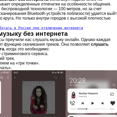
дывает определенные отпечатки на особенности общения.
 беспроводной технологии — 100 метров, но за счет
сканирования Bluetooth-устройств поблизости) удается вый
о круга. Но только внутри городов с высокой плотностью
ботать в России при отключении интернета
музыку без интернета
ы приучили нас слушать музыку онлайн. Однако каждая
т функцию скачивания треков. Она позволяет
слушать
та
, когда это необходимо:
 стримингового сервиса.
й трек.
ием на «три точки».
чать».