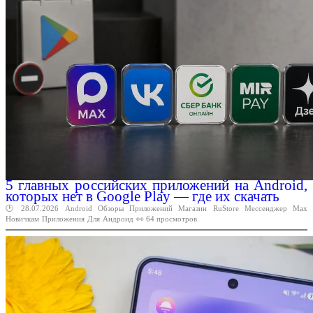
5 главных российских приложений на Android,
которых нет в Google Play — где их скачать
🕑 28.07.2026
Android
Обзоры
Приложений
Магазин
RuStore
Мессенджер
Max
Новичкам
Приложения
Для
Андроид
👀 64 просмотров