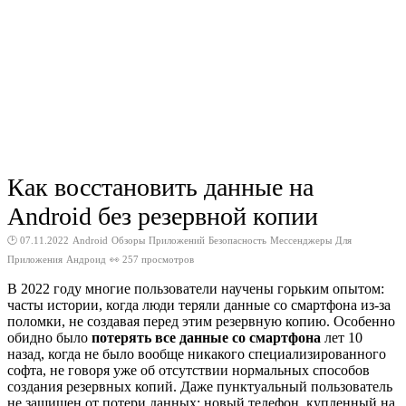
Как восстановить данные на
Android без резервной копии
🕑 07.11.2022
Android
Обзоры
Приложений
Безопасность
Мессенджеры
Для
Приложения
Андроид
👀 257 просмотров
В 2022 году многие пользователи научены горьким опытом:
часты истории, когда люди теряли данные со смартфона из-за
поломки, не создавая перед этим резервную копию. Особенно
обидно было
потерять все данные со смартфона
лет 10
назад, когда не было вообще никакого специализированного
софта, не говоря уже об отсутствии нормальных способов
создания резервных копий. Даже пунктуальный пользователь
не защищен от потери данных: новый телефон, купленный на