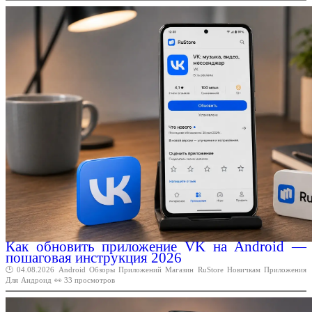
Как обновить приложение VK на Android —
пошаговая инструкция 2026
🕑 04.08.2026
Android
Обзоры
Приложений
Магазин
RuStore
Новичкам
Приложения
Для
Андроид
👀 33 просмотров