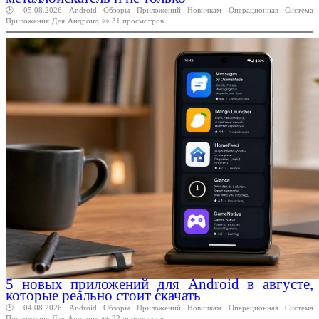
🕑 05.08.2026
Android
Обзоры
Приложений
Новичкам
Операционная
Система
Приложения
Для
Андроид
👀 31 просмотров
5 новых приложений для Android в августе,
которые реально стоит скачать
🕑 04.08.2026
Android
Обзоры
Приложений
Новичкам
Операционная
Система
Приложения
Для
Андроид
👀 32 просмотров