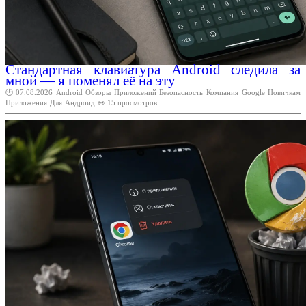
Стандартная клавиатура Android следила за
мной — я поменял её на эту
🕑 07.08.2026
Android
Обзоры
Приложений
Безопасность
Компания
Google
Новичкам
Приложения
Для
Андроид
👀 15 просмотров