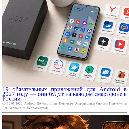
19 обязательных приложений для Android в
2027 году — они будут на каждом смартфоне в
России
🕑 03.08.2026
Android
Полезно
Знать
Новичкам
Операционная
Система
Приложения
Для
Андроид
👀 38 просмотров