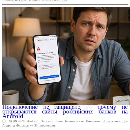
Подключение не защищено — почему не
открываются сайты российских банков на
Android
🕑 04.08.2026
Android
Полезно
Знать
Безопасность
Новичкам
Приложения
Для
Андроид
Финансы
👀 31 просмотров