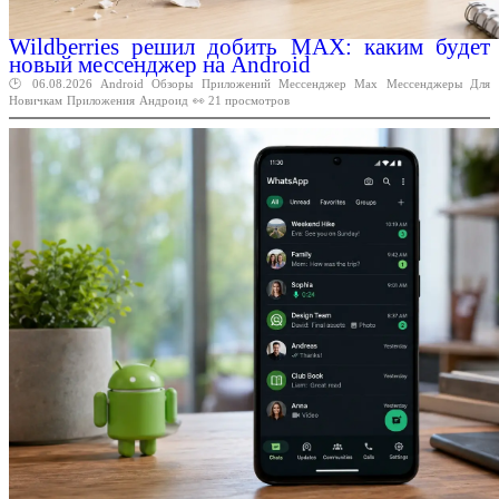
Wildberries решил добить MAX: каким будет
новый мессенджер на Android
🕑 06.08.2026
Android
Обзоры
Приложений
Мессенджер
Max
Мессенджеры
Для
Новичкам
Приложения
Андроид
👀 21 просмотров