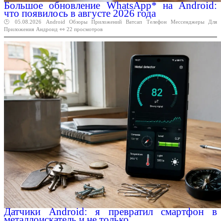
Большое обновление WhatsApp* на Android:
что появилось в августе 2026 года
🕑 05.08.2026
Android
Обзоры
Приложений
Ватсап
Телефон
Мессенджеры
Для
Приложения
Андроид
👀 22 просмотров
Датчики Android: я превратил смартфон в
металлоискатель и не только