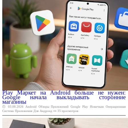
Play Маркет на Android больше не нужен:
Google начала выкладывать сторонние
магазины
🕑 03.08.2026
Android
Обзоры
Приложений
Google
Play
Новичкам
Операционная
Система
Приложения
Для
Андроид
👀 35 просмотров