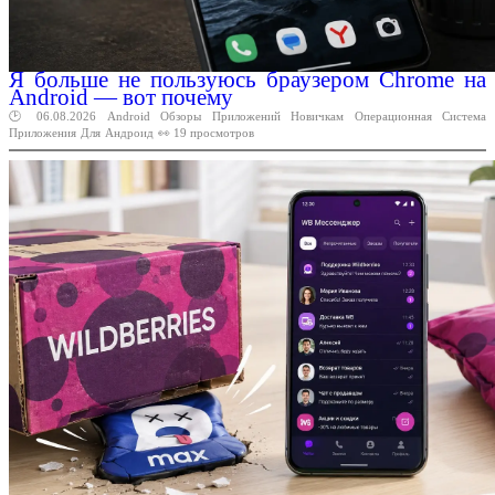
Я больше не пользуюсь браузером Chrome на
Android — вот почему
🕑 06.08.2026
Android
Обзоры
Приложений
Новичкам
Операционная
Система
Приложения
Для
Андроид
👀 19 просмотров