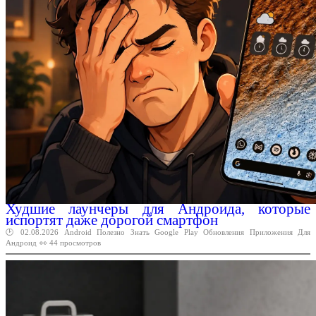
Худшие лаунчеры для Андроида, которые
испортят даже дорогой смартфон
🕑 02.08.2026
Android
Полезно
Знать
Google
Play
Обновления
Приложения
Для
Андроид
👀 44 просмотров