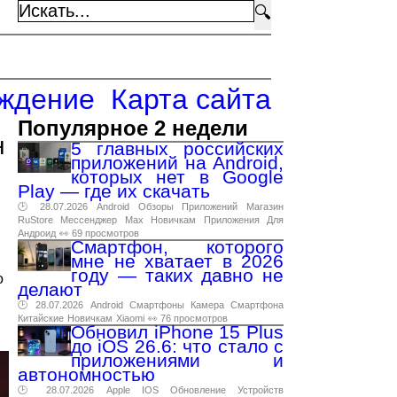
🔍
ждение
Карта сайта
Популярное 2 недели
н
5 главных российских
приложений на Android,
которых нет в Google
Play — где их скачать
🕑 28.07.2026
Android
Обзоры
Приложений
Магазин
RuStore
Мессенджер
Max
Новичкам
Приложения
Для
Андроид
👀 69 просмотров
Смартфон, которого
мне не хватает в 2026
году — таких давно не
о
делают
🕑 28.07.2026
Android
Смартфоны
Камера
Смартфона
Китайские
Новичкам
Xiaomi
👀 76 просмотров
Обновил iPhone 15 Plus
до iOS 26.6: что стало с
приложениями и
автономностью
🕑 28.07.2026
Apple
IOS
Обновление
Устройств