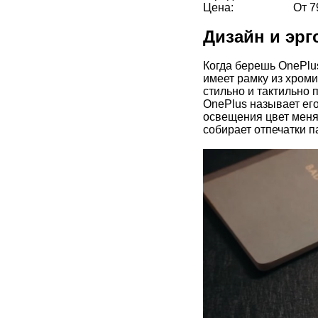
Цена:
От 7
Дизайн и эр
Когда берешь OnePlus
имеет рамку из хроми
стильно и тактильно 
OnePlus называет его 
освещения цвет меняе
собирает отпечатки па