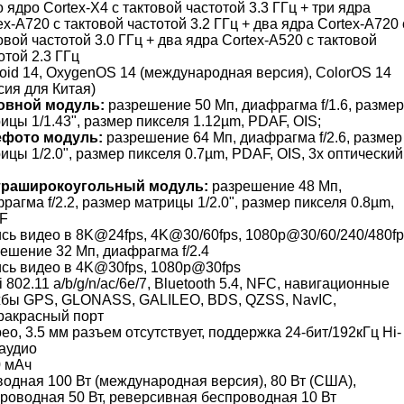
 ядро Cortex-X4 с тактовой частотой 3.3 ГГц + три ядра
ex-A720 с тактовой частотой 3.2 ГГц + два ядра Cortex-A720 
овой частотой 3.0 ГГц + два ядра Cortex-A520 с тактовой
отой 2.3 ГГц
oid 14, OxygenOS 14 (международная версия), ColorOS 14
сия для Китая)
овной модуль:
разрешение 50 Мп, диафрагма f/1.6, размер
ицы 1/1.43", размер пикселя 1.12µm, PDAF, OIS;
ефото модуль:
разрешение 64 Мп, диафрагма f/2.6, размер
ицы 1/2.0", размер пикселя 0.7µm, PDAF, OIS, 3x оптический
траширокоугольный модуль:
разрешение 48 Мп,
рагма f/2.2, размер матрицы 1/2.0", размер пикселя 0.8µm,
F
сь видео в 8K@24fps, 4K@30/60fps, 1080p@30/60/240/480fp
ешение 32 Мп, диафрагма f/2.4
сь видео в 4K@30fps, 1080p@30fps
i 802.11 a/b/g/n/ac/6e/7, Bluetooth 5.4, NFC, навигационные
бы GPS, GLONASS, GALILEO, BDS, QZSS, NavIC,
ракрасный порт
ео, 3.5 мм разъем отсутствует, поддержка 24-бит/192кГц Hi-
аудио
 мАч
одная 100 Вт (международная версия), 80 Вт (США),
роводная 50 Вт, реверсивная беспроводная 10 Вт