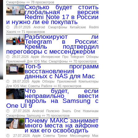
Смартфоны
👀 78 просмотров
Сколько будет стоить
глобальная версия
Redmi Note 17 в России
и нужно ли её покупать
🕑 28.07.2026
Android
Смартфоны
Китайские
Redmi
Xiaomi
👀 71 просмотров
Разблокируют ли
Telegram в России:
Кремль подтвердил
переговоры с мессенджером
🕑 28.07.2026
Apple
Интересное
Про
Telegram
Обзоры
Приложений
Для
IOS
Mac
Смартфоны
👀 70 просмотров
Топ-5 программ
восстановления
данных с NAS для Mac
🕑 28.07.2026
Apple
Обзоры
Приложений
Компьютеры
Для
IOS
Mac
Советы
Работе
👀 81 просмотров
Что будет, если
неправильно ввести
пароль на Samsung с
One UI 9
🕑 27.07.2026
Android
Полезно
Знать
One
Новичкам
Смартфоны
Samsung
👀 75 просмотров
Почему МАКС занимает
много места на айфоне
и как его освободить
🕑 27.07.2026
Apple
Советы
Трюки
Мессенджер
Max