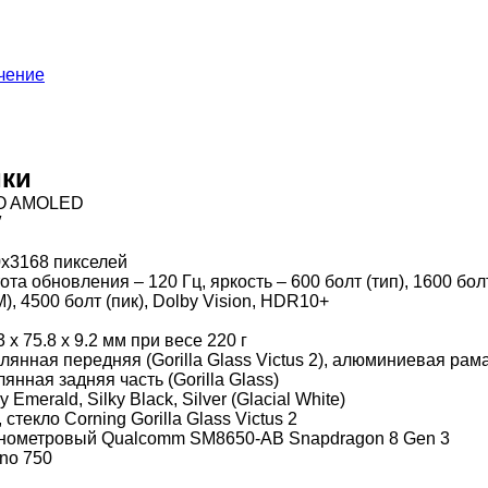
чение
ики
O AMOLED
″
x3168 пикселей
ота обновления – 120 Гц, яркость – 600 болт (тип), 1600 бол
), 4500 болт (пик), Dolby Vision, HDR10+
3 x 75.8 x 9.2 мм при весе 220 г
лянная передняя (Gorilla Glass Victus 2), алюминиевая рама
лянная задняя часть (Gorilla Glass)
y Emerald, Silky Black, Silver (Glacial White)
, стекло Corning Gorilla Glass Victus 2
нометровый Qualcomm SM8650-AB Snapdragon 8 Gen 3
no 750