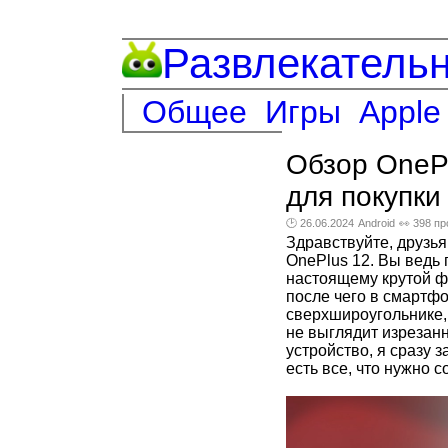
Развлекатель
Общее
Игры
Apple
Обзор OnePl
для покупки в
🕑 26.06.2024
Android
👀 398 п
Здравствуйте, друзь
OnePlus 12. Вы ведь 
настоящему крутой ф
после чего в смартфо
сверхшироугольнике, 
не выглядит изрезанн
устройство, я сразу 
есть все, что нужно 