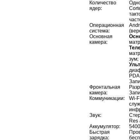
Количество
Одно
ядер:
Cort
такт
част
Операционная
Andr
система:
(вер
Основная
Осн
камера:
матр
Тел
матр
зум;
Уль
диаф
PDA
Запи
Фронтальная
Разр
камера:
Запи
Коммуникации:
Wi-F
служ
инф
Звук:
Стер
Res 
Аккумулятор:
5400
Быстрая
Пров
зарядка:
бесп