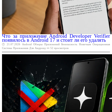
Что за приложение Android Developer Verifier
появилось в Android 17 и стоит ли его удалять
🕑 21.07.2026
Android
Обзоры
Приложений
Безопасность
Новичкам
Операционная
Система
Приложения
Для
Андроид
👀 52 просмотров