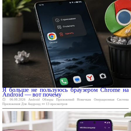
Я больше не пользуюсь браузером Chrome на
Android — вот почему
🕑 06.08.2026
Android
Обзоры
Приложений
Новичкам
Операционная
Система
Приложения
Для
Андроид
👀 13 просмотров