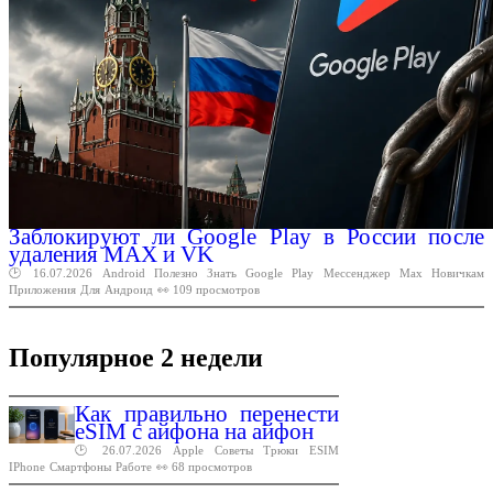
Заблокируют ли Google Play в России после
удаления MAX и VK
🕑 16.07.2026
Android
Полезно
Знать
Google
Play
Мессенджер
Max
Новичкам
Приложения
Для
Андроид
👀 109 просмотров
Популярное 2 недели
Как правильно перенести
eSIM с айфона на айфон
🕑 26.07.2026
Apple
Советы
Трюки
ESIM
IPhone
Смартфоны
Работе
👀 68 просмотров