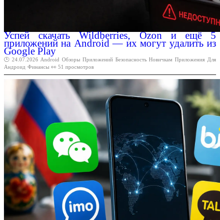
Успей скачать Wildberries, Ozon и ещё 5
приложений на Android — их могут удалить из
Google Play
🕑 24.07.2026
Android
Обзоры
Приложений
Безопасность
Новичкам
Приложения
Для
Андроид
Финансы
👀 51 просмотров