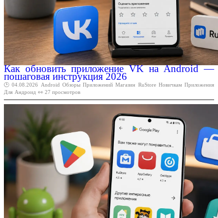
Как обновить приложение VK на Android —
пошаговая инструкция 2026
🕑 04.08.2026
Android
Обзоры
Приложений
Магазин
RuStore
Новичкам
Приложения
Для
Андроид
👀 27 просмотров