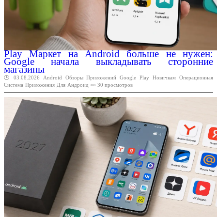
Play Маркет на Android больше не нужен:
Google начала выкладывать сторонние
магазины
🕑 03.08.2026
Android
Обзоры
Приложений
Google
Play
Новичкам
Операционная
Система
Приложения
Для
Андроид
👀 30 просмотров