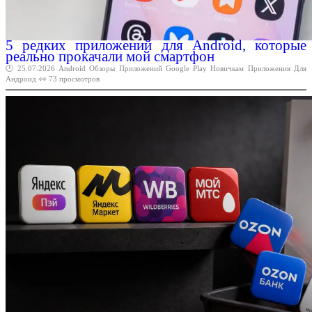
5 редких приложений для Android, которые
реально прокачали мой смартфон
🕑 25.07.2026
Android
Обзоры
Приложений
Google
Play
Новичкам
Приложения
Для
Андроид
👀 73 просмотров