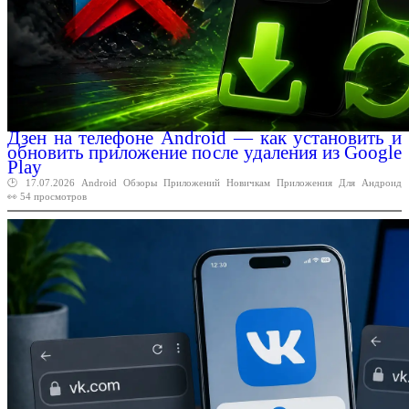
Дзен на телефоне Android — как установить и
обновить приложение после удаления из Google
Play
🕑 17.07.2026
Android
Обзоры
Приложений
Новичкам
Приложения
Для
Андроид
👀 54 просмотров