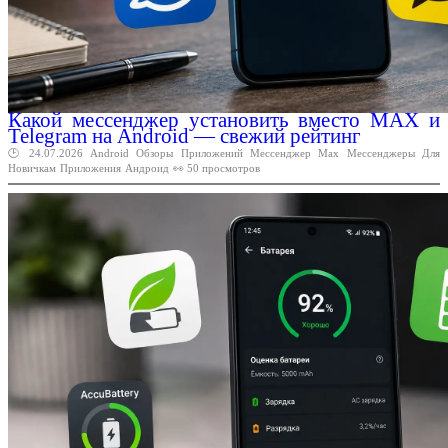
Какой мессенджер установить вместо MAX и
Telegram на Android — свежий рейтинг
🕑 24.07.2026
Android
Обзоры
Приложений
Мессенджер
Max
Мессенджеры
Для
Новичкам
Приложения
Андроид
👀 50 просмотров