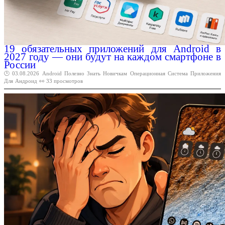
19 обязательных приложений для Android в
2027 году — они будут на каждом смартфоне в
России
🕑 03.08.2026
Android
Полезно
Знать
Новичкам
Операционная
Система
Приложения
Для
Андроид
👀 33 просмотров