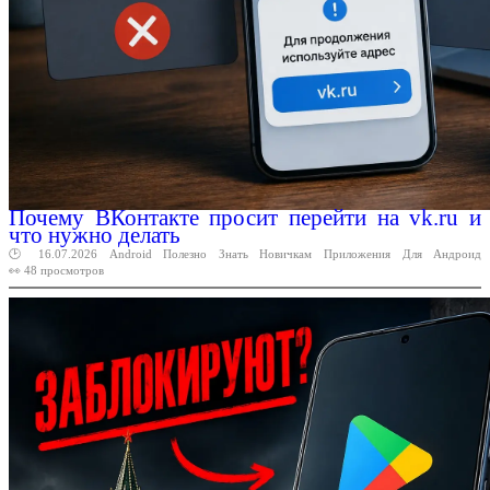
Почему ВКонтакте просит перейти на vk.ru и
что нужно делать
🕑 16.07.2026
Android
Полезно
Знать
Новичкам
Приложения
Для
Андроид
👀 48 просмотров