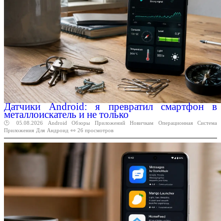
Датчики Android: я превратил смартфон в
металлоискатель и не только
🕑 05.08.2026
Android
Обзоры
Приложений
Новичкам
Операционная
Система
Приложения
Для
Андроид
👀 26 просмотров