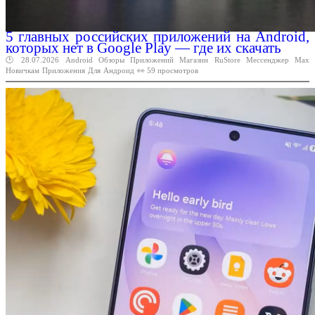
5 главных российских приложений на Android,
которых нет в Google Play — где их скачать
🕑 28.07.2026
Android
Обзоры
Приложений
Магазин
RuStore
Мессенджер
Max
Новичкам
Приложения
Для
Андроид
👀 59 просмотров