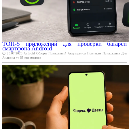
ТОП-5 приложений для проверки батареи
смартфона Android
🕑 23.07.2026
Android
Обзоры
Приложений
Аккумулятор
Новичкам
Приложения
Для
Андроид
👀 55 просмотров