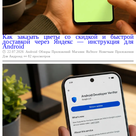
Как заказать цветы со скидкой и быстрой
доставкой через Яндекс — инструкция для
Android
🕑 22.07.2026
Android
Обзоры
Приложений
Магазин
RuStore
Новичкам
Приложения
Для
Андроид
👀 82 просмотров