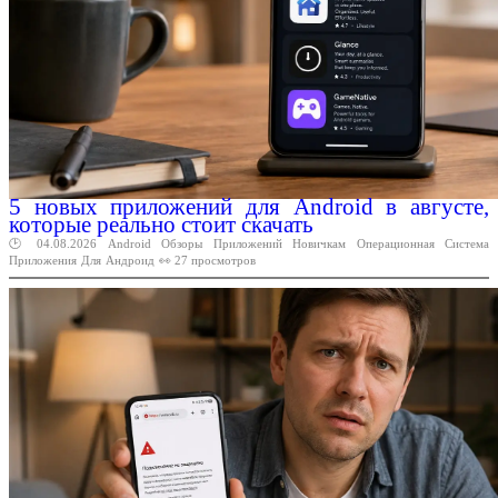
5 новых приложений для Android в августе,
которые реально стоит скачать
🕑 04.08.2026
Android
Обзоры
Приложений
Новичкам
Операционная
Система
Приложения
Для
Андроид
👀 27 просмотров