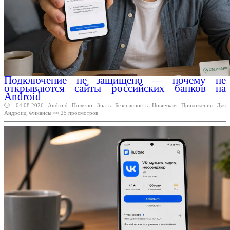
Подключение не защищено — почему не
открываются сайты российских банков на
Android
🕑 04.08.2026
Android
Полезно
Знать
Безопасность
Новичкам
Приложения
Для
Андроид
Финансы
👀 25 просмотров