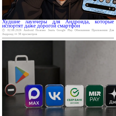
Худшие лаунчеры для Андроида, которые
испортят даже дорогой смартфон
🕑 02.08.2026
Android
Полезно
Знать
Google
Play
Обновления
Приложения
Для
Андроид
👀 38 просмотров