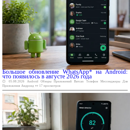
Большое обновление WhatsApp* на Android:
что появилось в августе 2026 года
🕑 05.08.2026
Android
Обзоры
Приложений
Ватсап
Телефон
Мессенджеры
Для
Приложения
Андроид
👀 17 просмотров