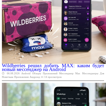
Wildberries решил добить MAX: каким будет
новый мессенджер на Android
🕑 06.08.2026
Android
Обзоры
Приложений
Мессенджер
Max
Мессенджеры
Для
Новичкам
Приложения
Андроид
👀 14 просмотров