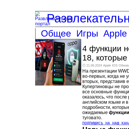
Развлекатель
Общее
Игры
Apple
4 функции не
18, которые
🕑 21.06.2024
Apple
IOS
Обнов
На презентации WWDC
во-первых, когда не
вторых, представив е
Купертиновцы не прос
все основные функци
оказалось, что после
английском языке и 
подробности, которые
ожидаемые
функции 
туговато.
ПОДПИШИСЬ НА НАШ КАН