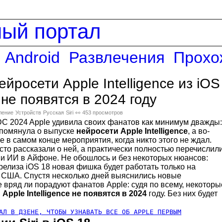
ный портал
Android
Развлечения
Прохо
йросети Apple Intelligence из iOS
 не появятся в 2024 году
ление
Устройств
Русская
Siri
👀 453 просмотров
 2024 Apple удивила своих фанатов как минимум дважды:
 упомянула о выпуске
нейросети Apple Intelligence
, а во-
е в самом конце мероприятия, когда никто этого не ждал.
то рассказали о ней, а практически полностью перечислил
и ИИ в Айфоне. Не обошлось и без некоторых нюансов:
 релиза iOS 18 новая фишка будет работать только на
в США. Спустя несколько дней выяснились новые
 вряд ли порадуют фанатов Apple: судя по всему, некоторы
Apple Intelligence не появятся в 2024
году. Без них будет
АЛ В ДЗЕНЕ, ЧТОБЫ УЗНАВАТЬ ВСЕ ОБ APPLE ПЕРВЫМ