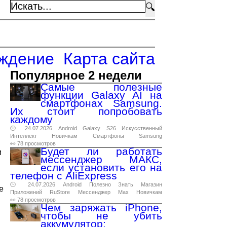
🔍
ждение
Карта сайта
Популярное 2 недели
Самые полезные
функции Galaxy AI на
смартфонах Samsung.
Их стоит попробовать
каждому
🕑 24.07.2026
Android
Galaxy
S26
Искусственный
Интеллект
Новичкам
Смартфоны
Samsung
👀 78 просмотров
Будет ли работать
и
мессенджер МАКС,
если установить его на
телефон с AliExpress
🕑 24.07.2026
Android
Полезно
Знать
Магазин
е
Приложений
RuStore
Мессенджер
Max
Новичкам
👀 78 просмотров
Чем заряжать iPhone,
чтобы не убить
аккумулятор: