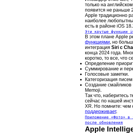
только на английском
появится не раньше 2
Apple традиционно ра
наиболее любопытные 
есть в районе iOS 18.
Эти крутые функции i
В этом плане Apple р
функциями
, но боль
интеграция
Siri с Ch
конца 2024 года. Мно
коротко, то все, что 
Определение приорит
Суммирование и пере
Голосовые заметки.
Категоризация писем 
Создание смайликов 
Memoji.
Так что, наберитесь 
сейчас по нашей инст
XR. Но помните: чем
поддерживает
.
Приложение «Фото» в 
после обновления
Apple Intell