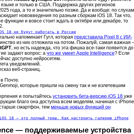
 языке и только в США. Поддержка других регионов
025 года, а то и значительно позже. Да и вообще: по слухам
скидает нововведения по разным сборкам iOS 18. Так что,
функции и вовсе стоит ждать в октябре или декабре, то
2.
OS 18 не будут работать в России
еально напоминает Гугл, которая
представила Pixel 8 с ИИ-
шинство из них отложила на потом. Пожалуй, самая важная
atGPT
, но есть надежда, что эта фишка все-таки появится до
гие задают вопрос: а
что же умеет Apple Intelligence
? Если
сейчас доступно нейросетям.
ета уведомлений.
сказ веб-страниц.
в Почте.
Genmoji, которые пришли на смену так и не взлетевшим
терпения и попытайтесь
установить бета-версию iOS 18
уже
рукции благо она доступна всем моделям, начиная с iPhone
 старше смартфон, тем
меньше новых функций он
iOS 18 — это полный треш. Как настроить галерею iPhone
igence — поддерживаемые устройства