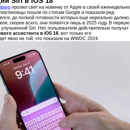
и Siri в iOS 18
mberg
пролил свет на новинку от Apple в своей еженедельно
упертиновцы пошли по стопам Google и показали ряд
igence, до полной готовности которых еще нереально далеко.
ля, скорее всего, они появятся лишь в 2025 году. В первую
я улучшенной Siri. Нет, пользователи действительно получат
вого ассистента в iOS 18
, вот только его
дет явно не той, что показали на WWDC 2024.