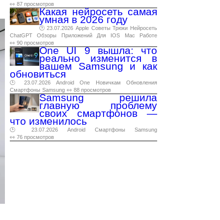
👀 87 просмотров
Какая нейросеть самая
умная в 2026 году
🕑 23.07.2026
Apple
Советы
Трюки
Нейросеть
ChatGPT
Обзоры
Приложений
Для
IOS
Mac
Работе
👀 90 просмотров
One UI 9 вышла: что
реально изменится в
вашем Samsung и как
обновиться
🕑 23.07.2026
Android
One
Новичкам
Обновления
Смартфоны
Samsung
👀 88 просмотров
Samsung решила
главную проблему
своих смартфонов —
что изменилось
🕑 23.07.2026
Android
Смартфоны
Samsung
👀 76 просмотров