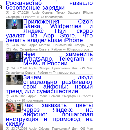
Роскачество назвало
безопасные зарядки
й
🕑 24.07.2026
Apple
Советы
Трюки
Зарядка
IPhone
Смартфоны
Работе
👀 73 просмотров
Приложения Ozon
Банка, Wildberries и
Яндекс Пэй скоро
удалят из App Store. Что
делать владельцам iPhone
🕑 24.07.2026
Apple
Магазин
Приложений
Обзоры
Для
IOS
Mac
Смартфоны
Советы
Работе
👀 83 просмотров
Чем заменить
WhatsApp, Telegram и
МАКС в России
🕑 24.07.2026
Apple
Обзоры
Приложений
Для
IOS
Mac
Смартфоны
Советы
Работе
👀 74 просмотров
Зачем люди
специально разбивают
свои айфоны: новый
тренд или сумасшествие
🕑 24.07.2026
Apple
IPhone
Ремонт
Смартфоны
Советы
Работе
👀 90 просмотров
Как заказать цветы
через Яндекс на
айфоне: пошаговая
инструкция и промокод на
скидку
🕑 23.07.2026
Apple
Обзоры
Приложений
Для
IOS
Mac