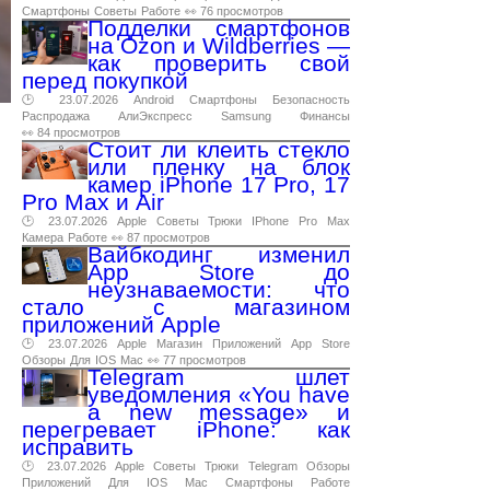
Смартфоны
Советы
Работе
👀 76 просмотров
Подделки смартфонов
на Ozon и Wildberries —
как проверить свой
перед покупкой
🕑 23.07.2026
Android
Смартфоны
Безопасность
Распродажа
АлиЭкспресс
Samsung
Финансы
👀 84 просмотров
Стоит ли клеить стекло
или пленку на блок
камер iPhone 17 Pro, 17
Pro Max и Air
🕑 23.07.2026
Apple
Советы
Трюки
IPhone
Pro
Max
Камера
Работе
👀 87 просмотров
Вайбкодинг изменил
App Store до
.
неузнаваемости: что
стало с магазином
приложений Apple
🕑 23.07.2026
Apple
Магазин
Приложений
App
Store
Обзоры
Для
IOS
Mac
👀 77 просмотров
Telegram шлет
уведомления «You have
a new message» и
перегревает iPhone: как
исправить
🕑 23.07.2026
Apple
Советы
Трюки
Telegram
Обзоры
Приложений
Для
IOS
Mac
Смартфоны
Работе