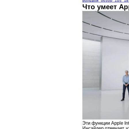
Большой обзор iOS 18
Что умеет App
Эти функции Apple Int
Инсайдер отмечает, ч