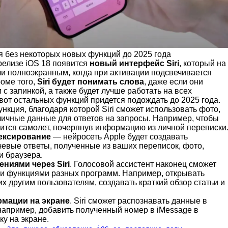
тся без некоторых новых функций до 2025 года
релизе iOS 18 появится
новый интерфейс Siri
, который на
и полноэкранным, когда при активации подсвечивается
роме того,
Siri будет понимать слова
, даже если они
 с запинкой, а также будет лучше работать на всех
 вот остальных функций придется подождать до 2025 года.
ункция, благодаря которой Siri сможет использовать фото,
личные данные для ответов на запросы. Например, чтобы
лится самолет, почерпнув информацию из личной переписки
ексирование
— нейросеть Apple будет создавать
евые ответы, полученные из ваших переписок, фото,
и браузера.
ниями через Siri
. Голосовой ассистент наконец сможет
и функциями разных программ. Например, открывать
их другим пользователям, создавать краткий обзор статьи и
мации на экране
. Siri сможет распознавать данные в
например, добавить полученный номер в iMessage в
у на экране.