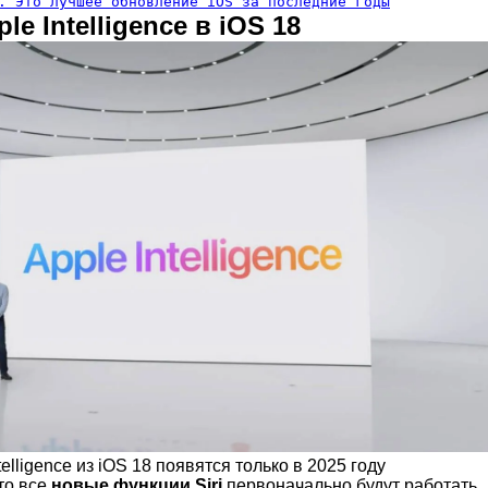
. Это лучшее обновление iOS за последние годы
le Intelligence в iOS 18
elligence из iOS 18 появятся только в 2025 году
то все
новые функции Siri
первоначально будут работать