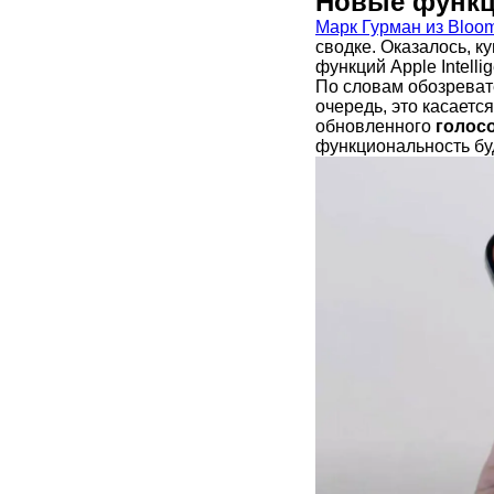
Новые функци
Марк Гурман из Bloo
сводке. Оказалось, к
функций Apple Intell
По словам обозревате
очередь, это касаетс
обновленного
голосо
функциональность бу