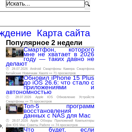
🔍
ждение
Карта сайта
Популярное 2 недели
Смартфон, которого
мне не хватает в 2026
году — таких давно не
делают
🕑 28.07.2026
Android
Смартфоны
Камера
Смартфона
Китайские
Новичкам
Xiaomi
👀 71 просмотров
Обновил iPhone 15 Plus
до iOS 26.6: что стало с
приложениями и
автономностью
🕑 28.07.2026
Apple
IOS
Обновление
Устройств
Смартфоны
👀 75 просмотров
Топ-5 программ
д
восстановления
данных с NAS для Mac
🕑 28.07.2026
Apple
Обзоры
Приложений
Компьютеры
Для
IOS
Mac
Советы
Работе
👀 74 просмотров
Ф
,
Что будет, если