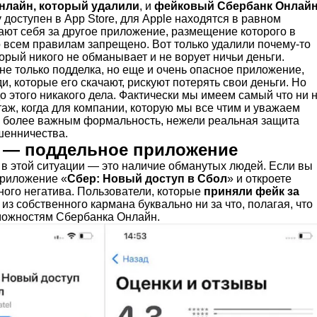
нлайн, который удалили
, и
фейковый Сбербанк Онлай
доступен в App Store, для Apple находятся в равном
ают себя за другое приложение, размещение которого в
о всем правилам запрещено. Вот только удалили почему-то
орый никого не обманывает и не ворует ничьи деньги.
 не только подделка, но еще и очень опасное приложение,
и, которые его скачают, рискуют потерять свои деньги. Но
до этого никакого дела. Фактически мы имеем самый что ни 
аж, когда для компании, которую мы все чтим и уважаем
ся более важным формальность, нежели реальная защита
шенничества.
— поддельное приложение
 в этой ситуации — это наличие обманутых людей. Если вы
приложение «
Сбер: Новый доступ в Сбол
» и откроете
ного негатива. Пользователи, которые
приняли фейк за
 из собственного кармана буквально ни за что, полагая, что
зможностям Сбербанка Онлайн.