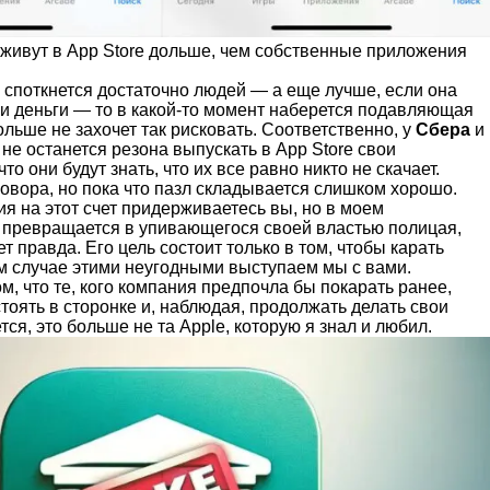
живут в App Store дольше, чем собственные приложения
 споткнется достаточно людей — а еще лучше, если она
ои деньги — то в какой-то момент наберется подавляющая
ольше не захочет так рисковать. Соответственно, у
Сбера
и
 не останется резона выпускать в App Store свои
о они будут знать, что их все равно никто не скачает.
аговора, но пока что пазл складывается слишком хорошо.
ия на этот счет придерживаетесь вы, но в моем
 превращается в упивающегося своей властью полицая,
т правда. Его цель состоит только в том, чтобы карать
ом случае этими неугодными выступаем мы с вами.
м, что те, кого компания предпочла бы покарать ранее,
стоять в сторонке и, наблюдая, продолжать делать свои
тся, это больше не та Apple, которую я знал и любил.