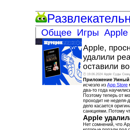
Развлекатель
Общее
Игры
Apple
Apple, прос
удалили ре
оставили в
🕑 19.06.2024
Apple
Суды
Скан
Приложение Умный
исчезло из
App Store
два-то года научили
Поэтому теперь от м
проходит не неделя-д
дело касается оригин
санкциями. Потому ч
Apple удалил
Нет сомнений, что Ap
которые попали под с