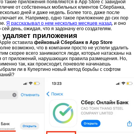
о такие приложения появляются в App Store с завидной
отличие от собственных мобильных клиентов Сбербанка,
несколько дней и даже недель. Более того, даже после
ключает их. Например, одно такое приложение до сих пор
ne.
Я рассказывал о нем несколько месяцев назад
, и оно
 сей день, ожидая, что я задоначу его создателям.
e удаляет приложения
 Apple оставила
фейковый Сбербанк в App Store
лне возможно, что в компании просто не успели удалить
 этим скорее всего занимаются люди, которые натасканы на
ся от приложений, нарушающих правила размещения. Но,
 именно так, как происходит, поневоле начинаешь
выбрали ли в Купертино новый метод борьбы с софтом
паний?