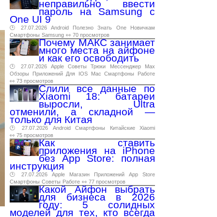
неправильно ввести
пароль на Samsung с
One UI 9
🕑 27.07.2026
Android
Полезно
Знать
One
Новичкам
Смартфоны
Samsung
👀 70 просмотров
Почему МАКС занимает
много места на айфоне
и как его освободить
🕑 27.07.2026
Apple
Советы
Трюки
Мессенджер
Max
Обзоры
Приложений
Для
IOS
Mac
Смартфоны
Работе
👀 73 просмотров
Слили все данные по
Xiaomi 18: батареи
выросли, Ultra
отменили, а складной —
только для Китая
🕑 27.07.2026
Android
Смартфоны
Китайские
Xiaomi
👀 75 просмотров
Как ставить
приложения на iPhone
без App Store: полная
инструкция
🕑 27.07.2026
Apple
Магазин
Приложений
App
Store
Смартфоны
Советы
Работе
👀 77 просмотров
Какой Айфон выбрать
для бизнеса в 2026
году: 5 солидных
моделей для тех, кто всегда