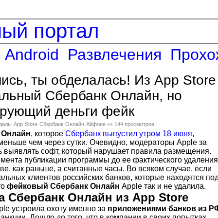
ный портал
Android
Развлечения
Прохо
нись, ты обделалась! Из App Store
альный Сбербанк Онлайн, но
орующий деньги фейк
далы
App
Store
Сбербанк
Онлайн
Айфоне
👀 144 просмотров
 Онлайн
, которое
Сбербанк выпустил утром 18 июня
,
меньше чем через сутки. Очевидно, модераторы Apple за
сь выявлять софт, который нарушает правила размещения.
омента публикации программы до ее фактического удаления
ве, как раньше, а считанные часы. Во всяком случае, если
альных клиентов российских банков, которые находятся по
то
фейковый Сбербанк Онлайн
Apple так и не удалила.
а Сбербанк Онлайн из App Store
ple устроила охоту именно за
приложениями банков из Р
анкции. Дошло до того, что в компании в своих попытках