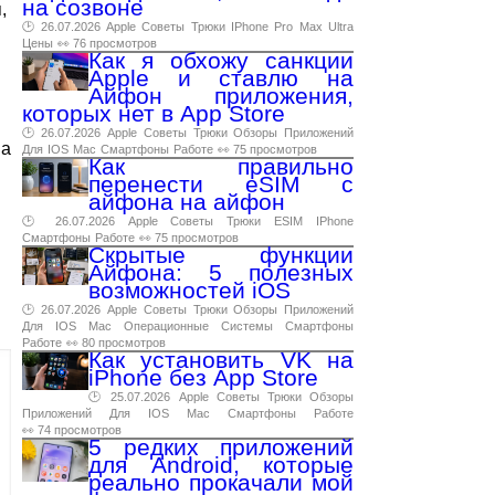
на созвоне
н
,
🕑 26.07.2026
Apple
Советы
Трюки
IPhone
Pro
Max
Ultra
Цены
👀 76 просмотров
Как я обхожу санкции
Apple и ставлю на
Айфон приложения,
которых нет в App Store
🕑 26.07.2026
Apple
Советы
Трюки
Обзоры
Приложений
на
Для
IOS
Mac
Смартфоны
Работе
👀 75 просмотров
Как правильно
перенести eSIM с
айфона на айфон
🕑 26.07.2026
Apple
Советы
Трюки
ESIM
IPhone
Смартфоны
Работе
👀 75 просмотров
Скрытые функции
Айфона: 5 полезных
возможностей iOS
🕑 26.07.2026
Apple
Советы
Трюки
Обзоры
Приложений
Для
IOS
Mac
Операционные
Системы
Смартфоны
Работе
👀 80 просмотров
Как установить VK на
iPhone без App Store
🕑 25.07.2026
Apple
Советы
Трюки
Обзоры
Приложений
Для
IOS
Mac
Смартфоны
Работе
👀 74 просмотров
5 редких приложений
для Android, которые
реально прокачали мой