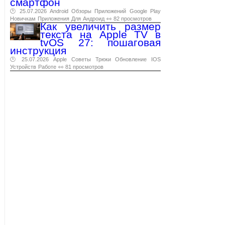
смартфон
🕑 25.07.2026
Android
Обзоры
Приложений
Google
Play
Новичкам
Приложения
Для
Андроид
👀 82 просмотров
Как увеличить размер
текста на Apple TV в
tvOS 27: пошаговая
инструкция
🕑 25.07.2026
Apple
Советы
Трюки
Обновление
IOS
Устройств
Работе
👀 81 просмотров