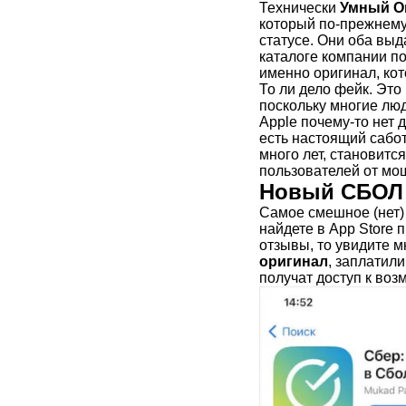
Технически
Умный О
который по-прежнему 
статусе. Они оба выд
каталоге компании п
именно оригинал, кот
То ли дело фейк. Это
поскольку многие люд
Apple почему-то нет 
есть настоящий сабот
много лет, становит
пользователей от мо
Новый СБОЛ 
Самое смешное (нет)
найдете в App Store 
отзывы, то увидите м
оригинал
, заплатили
получат доступ к во