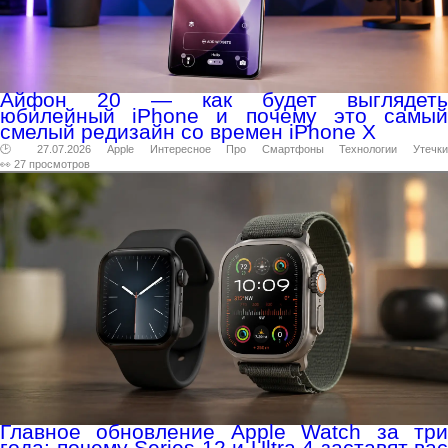
Айфон 20 — как будет выглядеть
юбилейный iPhone и почему это самый
смелый редизайн со времен iPhone X
🕑 27.07.2026
Apple
Интересное
Про
Смартфоны
Технологии
Утечки
👀 27 просмотров
Главное обновление Apple Watch за три
года: почему Series 12 и Ultra 4 заставят вас