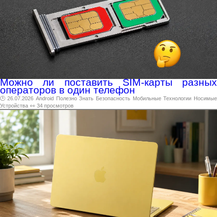
Можно ли поставить SIM-карты разных
операторов в один телефон
🕑 26.07.2026
Android
Полезно
Знать
Безопасность
Мобильные
Технологии
Носимы
Устройства
👀 34 просмотров