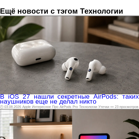
Ещё новости с тэгом Технологии
В iOS 27 нашли секретные AirPods: таких
наушников еще не делал никто
🕑 03.08.2026
Apple
Интересное
Про
AirPods
Pro
Технологии
Утечки
👀 23 просмотров