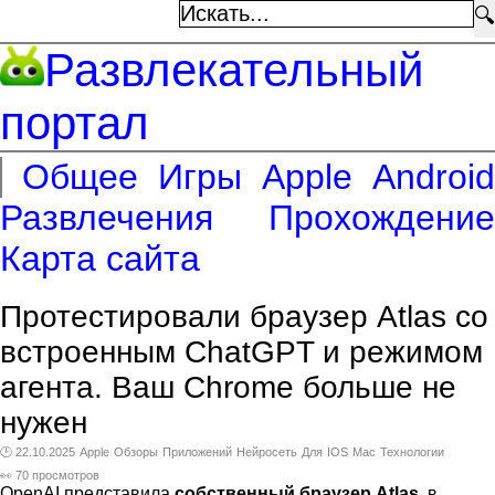
🔍
Развлекательный
портал
Общее
Игры
Apple
Android
Развлечения
Прохождение
Карта сайта
Протестировали браузер Atlas со
встроенным ChatGPT и режимом
агента. Ваш Chrome больше не
нужен
🕑 22.10.2025
Apple
Обзоры
Приложений
Нейросеть
Для
IOS
Mac
Технологии
👀 70 просмотров
OpenAI представила
собственный браузер Atlas
, в