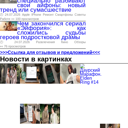
специально разбивают
свои айфоны: новый
тренд или сумасшествие
🕑 24.07.2026
Apple
IPhone
Ремонт
Смартфоны
Советы
Работе
👀 100 просмотров
Чем закончился сериал
«Эйфория»: как
сложились судьбы
героев подростковой драмы
🕑 24.07.2026
Развлечения
Кино
Обзоры
👀 76 просмотров
>>>Ссылка для отзывов и предложений<<<
Новости в картинках