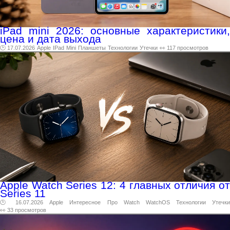
iPad mini 2026: основные характеристики,
цена и дата выхода
🕑 17.07.2026
Apple
IPad
Mini
Планшеты
Технологии
Утечки
👀 117 просмотров
Apple Watch Series 12: 4 главных отличия от
Series 11
🕑 16.07.2026
Apple
Интересное
Про
Watch
WatchOS
Технологии
Утечк
👀 33 просмотров