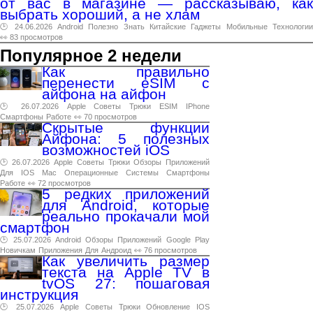
от вас в магазине — рассказываю, как
выбрать хороший, а не хлам
🕑 24.06.2026
Android
Полезно
Знать
Китайские
Гаджеты
Мобильные
Технологи
👀 83 просмотров
Популярное 2 недели
Как правильно
перенести eSIM с
айфона на айфон
🕑 26.07.2026
Apple
Советы
Трюки
ESIM
IPhone
Смартфоны
Работе
👀 70 просмотров
Скрытые функции
Айфона: 5 полезных
возможностей iOS
🕑 26.07.2026
Apple
Советы
Трюки
Обзоры
Приложений
Для
IOS
Mac
Операционные
Системы
Смартфоны
Работе
👀 72 просмотров
5 редких приложений
для Android, которые
реально прокачали мой
смартфон
🕑 25.07.2026
Android
Обзоры
Приложений
Google
Play
Новичкам
Приложения
Для
Андроид
👀 76 просмотров
Как увеличить размер
текста на Apple TV в
tvOS 27: пошаговая
инструкция
🕑 25.07.2026
Apple
Советы
Трюки
Обновление
IOS