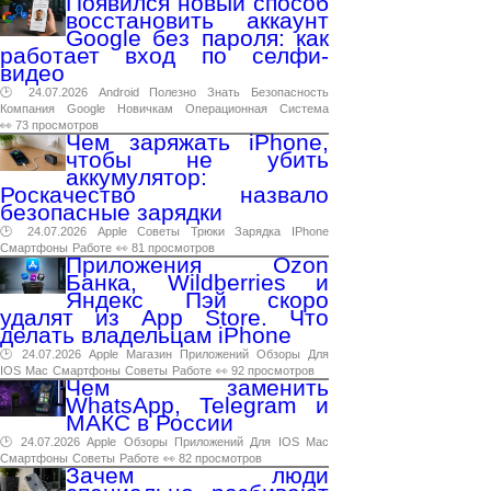
Появился новый способ
восстановить аккаунт
Google без пароля: как
работает вход по селфи-
видео
🕑 24.07.2026
Android
Полезно
Знать
Безопасность
Компания
Google
Новичкам
Операционная
Система
👀 73 просмотров
Чем заряжать iPhone,
чтобы не убить
аккумулятор:
Роскачество назвало
безопасные зарядки
🕑 24.07.2026
Apple
Советы
Трюки
Зарядка
IPhone
Смартфоны
Работе
👀 81 просмотров
Приложения Ozon
Банка, Wildberries и
Яндекс Пэй скоро
удалят из App Store. Что
делать владельцам iPhone
🕑 24.07.2026
Apple
Магазин
Приложений
Обзоры
Для
IOS
Mac
Смартфоны
Советы
Работе
👀 92 просмотров
Чем заменить
WhatsApp, Telegram и
МАКС в России
🕑 24.07.2026
Apple
Обзоры
Приложений
Для
IOS
Mac
Смартфоны
Советы
Работе
👀 82 просмотров
Зачем люди