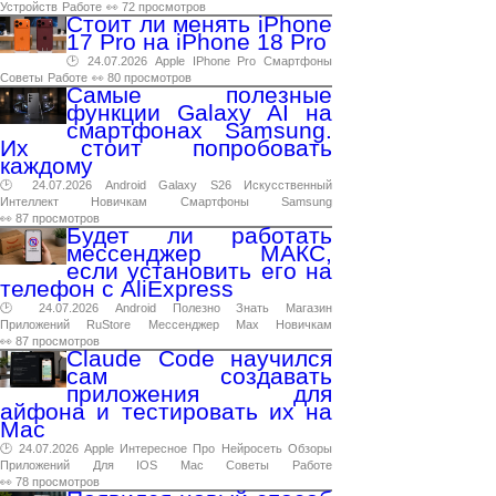
Устройств
Работе
👀 72 просмотров
Стоит ли менять iPhone
17 Pro на iPhone 18 Pro
🕑 24.07.2026
Apple
IPhone
Pro
Смартфоны
Советы
Работе
👀 80 просмотров
Самые полезные
функции Galaxy AI на
смартфонах Samsung.
Их стоит попробовать
каждому
🕑 24.07.2026
Android
Galaxy
S26
Искусственный
Интеллект
Новичкам
Смартфоны
Samsung
👀 87 просмотров
Будет ли работать
мессенджер МАКС,
если установить его на
телефон с AliExpress
🕑 24.07.2026
Android
Полезно
Знать
Магазин
Приложений
RuStore
Мессенджер
Max
Новичкам
👀 87 просмотров
Claude Code научился
сам создавать
приложения для
айфона и тестировать их на
Mac
🕑 24.07.2026
Apple
Интересное
Про
Нейросеть
Обзоры
Приложений
Для
IOS
Mac
Советы
Работе
👀 78 просмотров