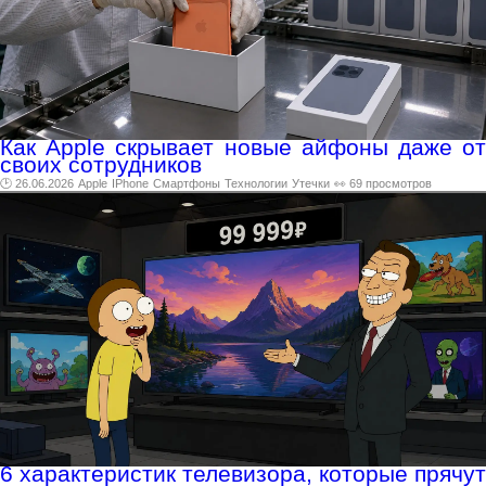
Как Apple скрывает новые айфоны даже от
своих сотрудников
🕑 26.06.2026
Apple
IPhone
Смартфоны
Технологии
Утечки
👀 69 просмотров
6 характеристик телевизора, которые прячут