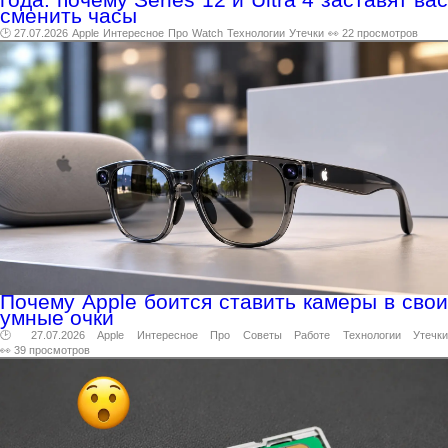
сменить часы
🕑 27.07.2026
Apple
Интересное
Про
Watch
Технологии
Утечки
👀 22 просмотров
Почему Apple боится ставить камеры в свои
умные очки
🕑 27.07.2026
Apple
Интересное
Про
Советы
Работе
Технологии
Утечк
👀 39 просмотров