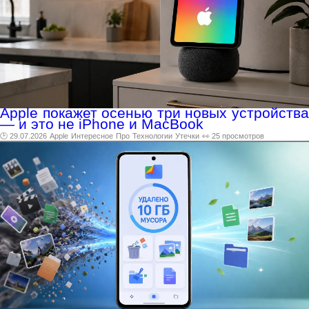
Apple покажет осенью три новых устройства
— и это не iPhone и MacBook
🕑 29.07.2026
Apple
Интересное
Про
Технологии
Утечки
👀 25 просмотров