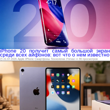
iPhone 20 получит самый большой экран
среди всех айфонов: вот что о нем известно
🕑 21.07.2026
Apple
IPhone
Смартфоны
Технологии
Утечки
👀 80 просмотров