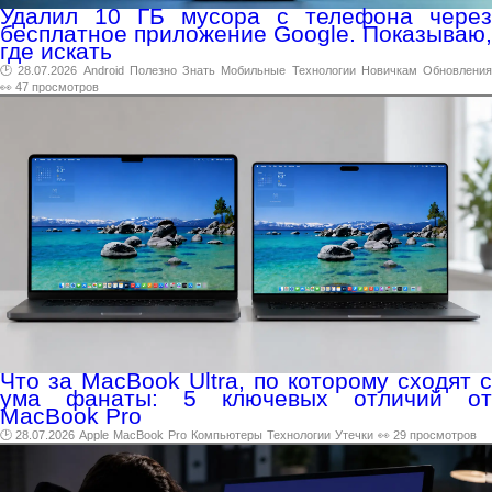
Удалил 10 ГБ мусора с телефона через
бесплатное приложение Google. Показываю,
где искать
🕑 28.07.2026
Android
Полезно
Знать
Мобильные
Технологии
Новичкам
Обновлени
👀 47 просмотров
Что за MacBook Ultra, по которому сходят с
ума фанаты: 5 ключевых отличий от
MacBook Pro
🕑 28.07.2026
Apple
MacBook
Pro
Компьютеры
Технологии
Утечки
👀 29 просмотров