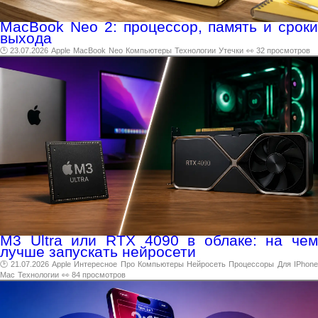
MacBook Neo 2: процессор, память и сроки
выхода
🕑 23.07.2026
Apple
MacBook
Neo
Компьютеры
Технологии
Утечки
👀 32 просмотров
M3 Ultra или RTX 4090 в облаке: на чем
лучше запускать нейросети
🕑 21.07.2026
Apple
Интересное
Про
Компьютеры
Нейросеть
Процессоры
Для
IPhon
Mac
Технологии
👀 84 просмотров