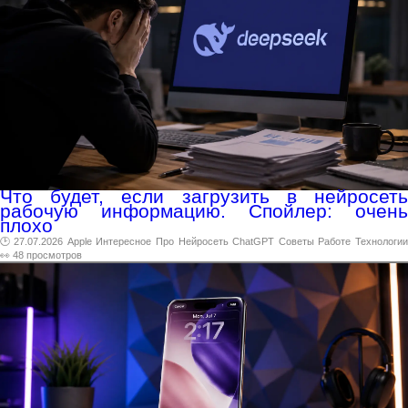
Что будет, если загрузить в нейросеть
рабочую информацию. Спойлер: очень
плохо
🕑 27.07.2026
Apple
Интересное
Про
Нейросеть
ChatGPT
Советы
Работе
Технологи
👀 48 просмотров