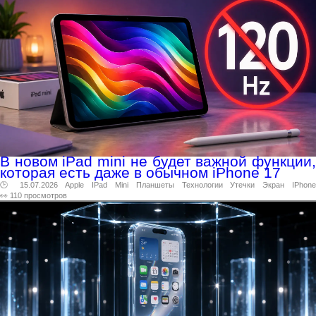
В новом iPad mini не будет важной функции,
которая есть даже в обычном iPhone 17
🕑 15.07.2026
Apple
IPad
Mini
Планшеты
Технологии
Утечки
Экран
IPhon
👀 110 просмотров