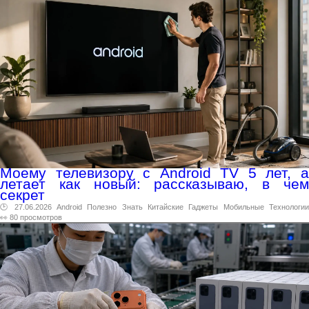
Моему телевизору с Android TV 5 лет, а
летает как новый: рассказываю, в чем
секрет
🕑 27.06.2026
Android
Полезно
Знать
Китайские
Гаджеты
Мобильные
Технологи
👀 80 просмотров