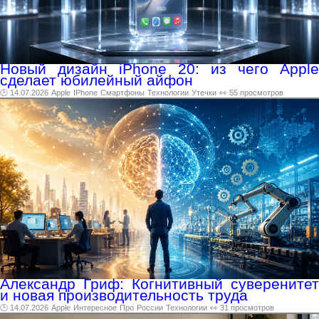
Новый дизайн iPhone 20: из чего Apple
сделает юбилейный айфон
🕑 14.07.2026
Apple
IPhone
Смартфоны
Технологии
Утечки
👀 55 просмотров
Александр Гриф: Когнитивный суверенитет
и новая производительность труда
🕑 14.07.2026
Apple
Интересное
Про
России
Технологии
👀 31 просмотров