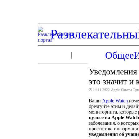
Развлекательны
Общее
Уведомления 
это значит и 
🕑 14.11.2022
Apple
Советы
Тр
Ваши
Apple Watch
изме
брезгуйте этим и дела
мониторинга, которые 
пульсе на Apple Watch
заболевания, о которы
просто так, информация
уведомления об учащ