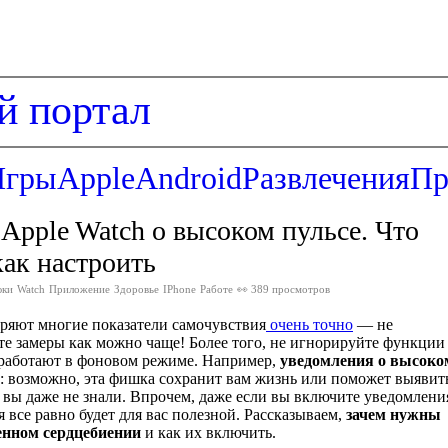
й портал
Игры
Apple
Android
Развлечения
Пр
Apple Watch о высоком пульсе. Что
как настроить
юки
Watch
Приложение
Здоровье
IPhone
Работе
👀 389 просмотров
ряют многие показатели самочувствия
очень точно
— не
йте замеры как можно чаще! Более того, не игнорируйте функции
работают в фоновом режиме. Например,
уведомления о высоко
: возможно, эта фишка сохранит вам жизнь или поможет выявит
х вы даже не знали. Впрочем, даже если вы включите уведомлени
 все равно будет для вас полезной. Рассказываем,
зачем нужны
енном сердцебиении
и как их включить.