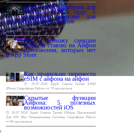
Какой Айфон выбрать для
бизнеса в 2026 году: 5
солидных моделей для
тех, кто всегда на созвоне
🕑 26.07.2026
Apple
Советы
Трюки
IPhone
Pro
Max
Ultra
Цены
👀 81 просмотров
Как я обхожу санкции
Apple и ставлю на Айфон
приложения, которых нет
в App Store
🕑 26.07.2026
Apple
Советы
Трюки
Обзоры
Приложений
Для
IOS
Mac
Смартфоны
Работе
👀 82 просмотров
Как правильно перенести
eSIM с айфона на айфон
🕑 26.07.2026
Apple
Советы
Трюки
ESIM
IPhone
Смартфоны
Работе
👀 79 просмотров
Скрытые функции
Айфона: 5 полезных
возможностей iOS
🕑 26.07.2026
Apple
Советы
Трюки
Обзоры
Приложений
Для
IOS
Mac
Операционные
Системы
Смартфоны
Работе
👀 86 просмотров
е