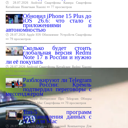
🕑 28.07.2026
Android
Смартфоны
Камера
Смартфона
Китайские
Новичкам
Xiaomi
👀 77 просмотров
Обновил iPhone 15 Plus до
iOS 26.6: что стало с
приложениями и
автономностью
🕑 28.07.2026
Apple
IOS
Обновление
Устройств
Смартфоны
👀 79 просмотров
Сколько будет стоить
глобальная версия Redmi
Note 17 в России и нужно
ли её покупать
🕑 28.07.2026
Android
Смартфоны
Китайские
Redmi
Xiaomi
👀 71 просмотров
Разблокируют ли Telegram
в России: Кремль
подтвердил переговоры с
мессенджером
🕑 28.07.2026
Apple
Интересное
Про
Telegram
Обзоры
Приложений
Для
IOS
Mac
Смартфоны
👀 70 просмотров
Топ-5 программ
восстановления данных с
NAS для Mac
🕑 28.07.2026
Apple
Обзоры
Приложений
Компьютеры
Для