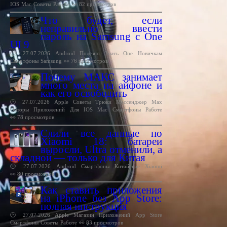
IOS
Mac
Советы
Работе
👀 82 просмотров
Что будет, если
неправильно ввести
пароль на Samsung с One
UI 9
🕑 27.07.2026
Android
Полезно
Знать
One
Новичкам
Смартфоны
Samsung
👀 76 просмотров
Почему МАКС занимает
много места на айфоне и
как его освободить
🕑 27.07.2026
Apple
Советы
Трюки
Мессенджер
Max
Обзоры
Приложений
Для
IOS
Mac
Смартфоны
Работе
👀 78 просмотров
Слили все данные по
Xiaomi 18: батареи
выросли, Ultra отменили, а
складной — только для Китая
🕑 27.07.2026
Android
Смартфоны
Китайские
Xiaomi
👀 80 просмотров
Как ставить приложения
на iPhone без App Store:
полная инструкция
🕑 27.07.2026
Apple
Магазин
Приложений
App
Store
Смартфоны
Советы
Работе
👀 83 просмотров