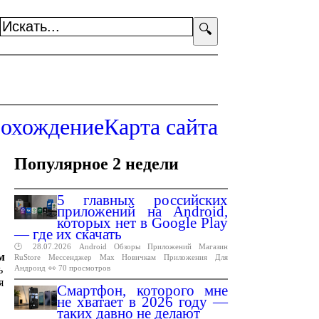
🔍
охождение
Карта сайта
Популярное 2 недели
5 главных российских
приложений на Android,
которых нет в Google Play
— где их скачать
🕑 28.07.2026
Android
Обзоры
Приложений
Магазин
м
RuStore
Мессенджер
Max
Новичкам
Приложения
Для
Андроид
👀 70 просмотров
ь
я
Смартфон, которого мне
не хватает в 2026 году —
таких давно не делают