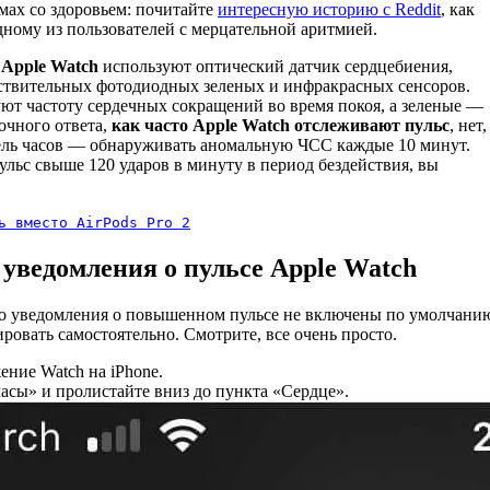
мах со здоровьем: почитайте
интересную историю с Reddit
, как
дному из пользователей с мерцательной аритмией.
 Apple Watch
используют оптический датчик сердцебиения,
ствительных фотодиодных зеленых и инфракрасных сенсоров.
т частоту сердечных сокращений во время покоя, а зеленые —
очного ответа,
как часто Apple Watch отслеживают пульс
, нет,
цель часов — обнаруживать аномальную ЧСС каждые 10 минут.
ульс свыше 120 ударов в минуту в период бездействия, вы
ь вместо AirPods Pro 2
уведомления о пульсе Apple Watch
то уведомления о повышенном пульсе не включены по умолчани
ровать самостоятельно. Смотрите, все очень просто.
ние Watch на iPhone.
сы» и пролистайте вниз до пункта «Сердце».