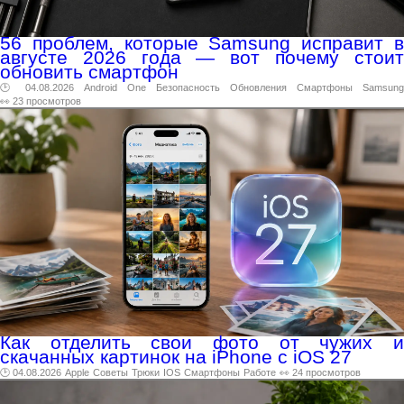
56 проблем, которые Samsung исправит в
августе 2026 года — вот почему стоит
обновить смартфон
🕑 04.08.2026
Android
One
Безопасность
Обновления
Смартфоны
Samsung
👀 23 просмотров
Как отделить свои фото от чужих и
скачанных картинок на iPhone с iOS 27
🕑 04.08.2026
Apple
Советы
Трюки
IOS
Смартфоны
Работе
👀 24 просмотров