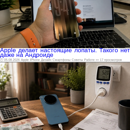
Apple делает настоящие лопаты. Такого нет
даже на Андроиде
🕑 05.08.2026
Apple
IPhone
Дизайн
Смартфоны
Советы
Работе
👀 17 просмотров