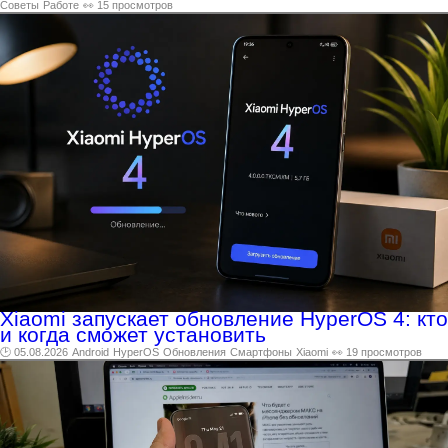
Советы
Работе
👀 15 просмотров
Xiaomi запускает обновление HyperOS 4: кто
и когда сможет установить
🕑 05.08.2026
Android
HyperOS
Обновления
Смартфоны
Xiaomi
👀 19 просмотров