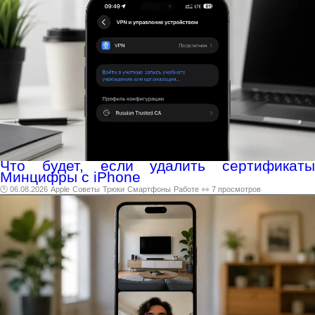
Что будет, если удалить сертификаты
Минцифры с iPhone
🕑 06.08.2026
Apple
Советы
Трюки
Смартфоны
Работе
👀 7 просмотров