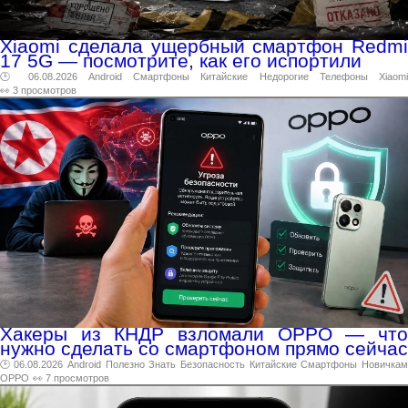
Xiaomi сделала ущербный смартфон Redmi
17 5G — посмотрите, как его испортили
🕑 06.08.2026
Android
Смартфоны
Китайские
Недорогие
Телефоны
Xiaomi
👀 3 просмотров
Хакеры из КНДР взломали OPPO — что
нужно сделать со смартфоном прямо сейчас
🕑 06.08.2026
Android
Полезно
Знать
Безопасность
Китайские
Смартфоны
Новичка
OPPO
👀 7 просмотров