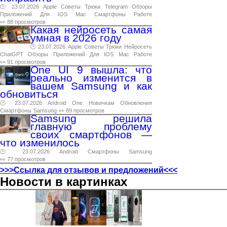
🕑 23.07.2026
Apple
Советы
Трюки
Telegram
Обзоры
Приложений
Для
IOS
Mac
Смартфоны
Работе
👀 88 просмотров
Какая нейросеть самая
умная в 2026 году
🕑 23.07.2026
Apple
Советы
Трюки
Нейросеть
ChatGPT
Обзоры
Приложений
Для
IOS
Mac
Работе
👀 91 просмотров
One UI 9 вышла: что
реально изменится в
вашем Samsung и как
обновиться
🕑 23.07.2026
Android
One
Новичкам
Обновления
Смартфоны
Samsung
👀 89 просмотров
Samsung решила
главную проблему
своих смартфонов —
что изменилось
🕑 23.07.2026
Android
Смартфоны
Samsung
👀 77 просмотров
>>>Ссылка для отзывов и предложений<<<
Новости в картинках