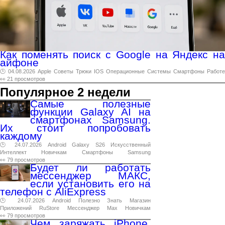
Как поменять поиск с Google на Яндекс на
айфоне
🕑 04.08.2026
Apple
Советы
Трюки
IOS
Операционные
Системы
Смартфоны
Работе
👀 21 просмотров
Популярное 2 недели
Самые полезные
функции Galaxy AI на
смартфонах Samsung.
Их стоит попробовать
каждому
🕑 24.07.2026
Android
Galaxy
S26
Искусственный
Интеллект
Новичкам
Смартфоны
Samsung
👀 79 просмотров
Будет ли работать
мессенджер МАКС,
если установить его на
телефон с AliExpress
🕑 24.07.2026
Android
Полезно
Знать
Магазин
Приложений
RuStore
Мессенджер
Max
Новичкам
👀 79 просмотров
Чем заряжать iPhone,