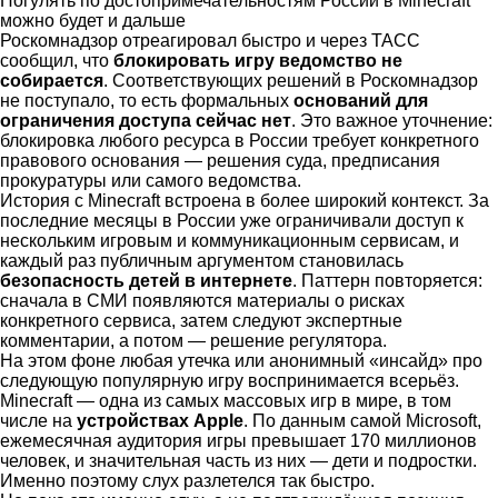
Погулять по достопримечательностям России в Minecraft
можно будет и дальше
Роскомнадзор отреагировал быстро и через ТАСС
сообщил, что
блокировать игру ведомство не
собирается
. Соответствующих решений в Роскомнадзор
не поступало, то есть формальных
оснований для
ограничения доступа сейчас нет
. Это важное уточнение:
блокировка любого ресурса в России требует конкретного
правового основания — решения суда, предписания
прокуратуры или самого ведомства.
История с Minecraft встроена в более широкий контекст. За
последние месяцы в России уже ограничивали доступ к
нескольким игровым и коммуникационным сервисам, и
каждый раз публичным аргументом становилась
безопасность детей в интернете
. Паттерн повторяется:
сначала в СМИ появляются материалы о рисках
конкретного сервиса, затем следуют экспертные
комментарии, а потом — решение регулятора.
На этом фоне любая утечка или анонимный «инсайд» про
следующую популярную игру воспринимается всерьёз.
Minecraft — одна из самых массовых игр в мире, в том
числе на
устройствах Apple
. По данным самой Microsoft,
ежемесячная аудитория игры превышает 170 миллионов
человек, и значительная часть из них — дети и подростки.
Именно поэтому слух разлетелся так быстро.