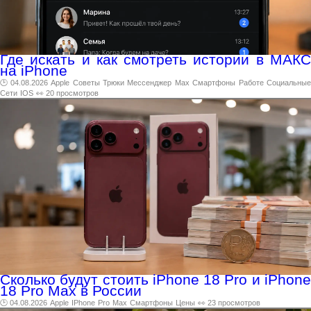
Где искать и как смотреть истории в МАКС
на iPhone
🕑 04.08.2026
Apple
Советы
Трюки
Мессенджер
Max
Смартфоны
Работе
Социальны
Сети
IOS
👀 20 просмотров
Сколько будут стоить iPhone 18 Pro и iPhone
18 Pro Max в России
🕑 04.08.2026
Apple
IPhone
Pro
Max
Смартфоны
Цены
👀 23 просмотров