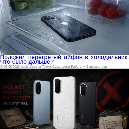
Положил перегретый айфон в холодильник.
Что было дальше?
🕑 06.08.2026
Apple
Советы
Трюки
Смартфоны
Работе
👀 3 просмотров