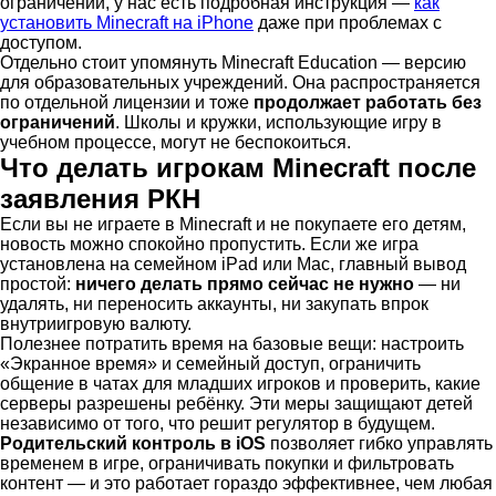
ограничений, у нас есть подробная инструкция —
как
установить Minecraft на iPhone
даже при проблемах с
доступом.
Отдельно стоит упомянуть Minecraft Education — версию
для образовательных учреждений. Она распространяется
по отдельной лицензии и тоже
продолжает работать без
ограничений
. Школы и кружки, использующие игру в
учебном процессе, могут не беспокоиться.
Что делать игрокам Minecraft после
заявления РКН
Если вы не играете в Minecraft и не покупаете его детям,
новость можно спокойно пропустить. Если же игра
установлена на семейном iPad или Mac, главный вывод
простой:
ничего делать прямо сейчас не нужно
— ни
удалять, ни переносить аккаунты, ни закупать впрок
внутриигровую валюту.
Полезнее потратить время на базовые вещи: настроить
«Экранное время» и семейный доступ, ограничить
общение в чатах для младших игроков и проверить, какие
серверы разрешены ребёнку. Эти меры защищают детей
независимо от того, что решит регулятор в будущем.
Родительский контроль в iOS
позволяет гибко управлять
временем в игре, ограничивать покупки и фильтровать
контент — и это работает гораздо эффективнее, чем любая