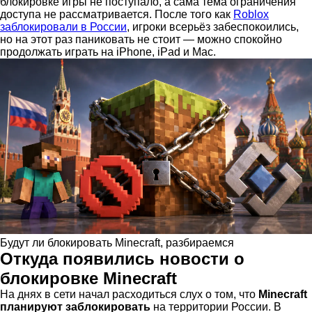
блокировке игры не поступало, а сама тема ограничения
доступа не рассматривается. После того как
Roblox
заблокировали в России
, игроки всерьёз забеспокоились,
но на этот раз паниковать не стоит — можно спокойно
продолжать играть на iPhone, iPad и Mac.
Будут ли блокировать Minecraft, разбираемся
Откуда появились новости о
блокировке Minecraft
На днях в сети начал расходиться слух о том, что
Minecraft
планируют заблокировать
на территории России. В