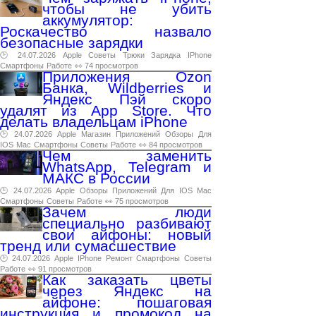
чтобы не убить
аккумулятор:
Роскачество назвало
безопасные зарядки
🕑 24.07.2026
Apple
Советы
Трюки
Зарядка
IPhone
Смартфоны
Работе
👀 74 просмотров
Приложения Ozon
Банка, Wildberries и
Яндекс Пэй скоро
удалят из App Store. Что
делать владельцам iPhone
🕑 24.07.2026
Apple
Магазин
Приложений
Обзоры
Для
IOS
Mac
Смартфоны
Советы
Работе
👀 84 просмотров
Чем заменить
WhatsApp, Telegram и
МАКС в России
🕑 24.07.2026
Apple
Обзоры
Приложений
Для
IOS
Mac
Смартфоны
Советы
Работе
👀 75 просмотров
Зачем люди
специально разбивают
свои айфоны: новый
тренд или сумасшествие
🕑 24.07.2026
Apple
IPhone
Ремонт
Смартфоны
Советы
Работе
👀 91 просмотров
Как заказать цветы
через Яндекс на
айфоне: пошаговая
инструкция и промокод на