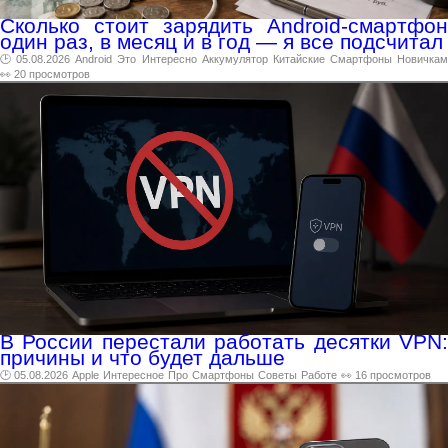
Сколько стоит зарядить Android-смартфон
один раз, в месяц и в год — я все подсчитал
🕑 05.08.2026
Android
Это
Интересно
Аккумулятор
Китайские
Смартфоны
Новичка
👀 20 просмотров
В России перестали работать десятки VPN:
причины и что будет дальше
🕑 05.08.2026
Apple
Интересное
Про
Смартфоны
Советы
Работе
👀 16 просмотров