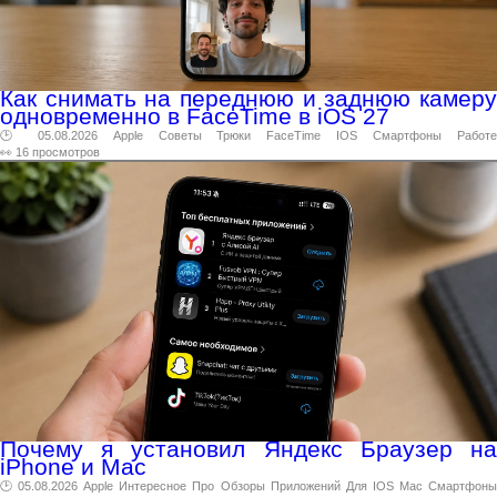
Как снимать на переднюю и заднюю камеру
одновременно в FaceTime в iOS 27
🕑 05.08.2026
Apple
Советы
Трюки
FaceTime
IOS
Смартфоны
Работ
👀 16 просмотров
Почему я установил Яндекс Браузер на
iPhone и Mac
🕑 05.08.2026
Apple
Интересное
Про
Обзоры
Приложений
Для
IOS
Mac
Смартфон