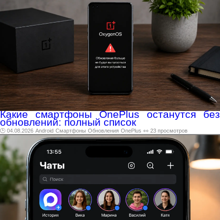
Какие смартфоны OnePlus останутся без
обновлений: полный список
🕑 04.08.2026
Android
Смартфоны
Обновления
OnePlus
👀 23 просмотров