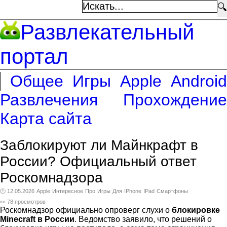
🔍
Развлекательный
портал
Общее
Игры
Apple
Android
Развлечения
Прохождение
Карта сайта
Заблокируют ли Майнкрафт в
России? Официальный ответ
Роскомнадзора
🕑 12.05.2026
Apple
Интересное
Про
Игры
Для
IPhone
IPad
Смартфоны
👀 78 просмотров
Роскомнадзор официально опроверг слухи о
блокировке
Minecraft в России
. Ведомство заявило, что решений о