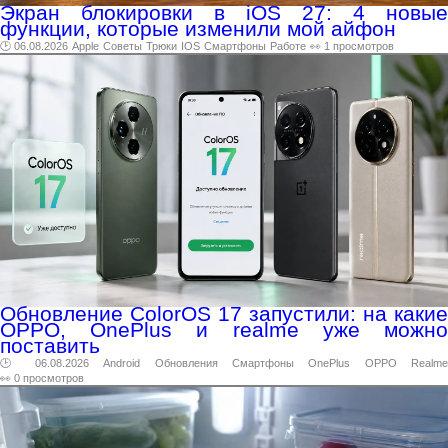
Экран блокировки в iOS 27: 4 новые
функции, которые изменили мой айфон
🕑 06.08.2026
Apple
Советы
Трюки
IOS
Смартфоны
Работе
👀 1 просмотров
Обновление ColorOS 17 запустили: на какие
OPPO, OnePlus и realme уже можно
поставить
🕑 06.08.2026
Android
Обновления
Смартфоны
OnePlus
OPPO
Realme
👀 0 просмотров