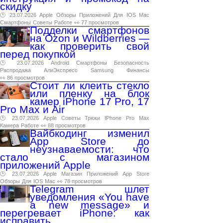
скидку
🕑 23.07.2026
Apple
Обзоры
Приложений
Для
IOS
Mac
Смартфоны
Советы
Работе
👀 77 просмотров
Подделки смартфонов
на Ozon и Wildberries —
как проверить свой
перед покупкой
🕑 23.07.2026
Android
Смартфоны
Безопасность
Распродажа
АлиЭкспресс
Samsung
Финансы
👀 86 просмотров
Стоит ли клеить стекло
или пленку на блок
камер iPhone 17 Pro, 17
Pro Max и Air
🕑 23.07.2026
Apple
Советы
Трюки
IPhone
Pro
Max
Камера
Работе
👀 88 просмотров
Вайбкодинг изменил
App Store до
неузнаваемости: что
стало с магазином
приложений Apple
🕑 23.07.2026
Apple
Магазин
Приложений
App
Store
Обзоры
Для
IOS
Mac
👀 78 просмотров
Telegram шлет
уведомления «You have
a new message» и
перегревает iPhone: как
исправить