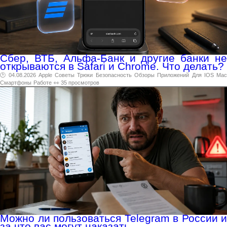
Сбер, ВТБ, Альфа-Банк и другие банки не
открываются в Safari и Сhrome. Что делать?
🕑 04.08.2026
Apple
Советы
Трюки
Безопасность
Обзоры
Приложений
Для
IOS
Ma
Смартфоны
Работе
👀 35 просмотров
Можно ли пользоваться Telegram в России и
за что вас могут наказать