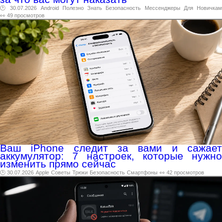
🕑 30.07.2026
Android
Полезно
Знать
Безопасность
Мессенджеры
Для
Новичка
👀 49 просмотров
Ваш iPhone следит за вами и сажает
аккумулятор: 7 настроек, которые нужно
изменить прямо сейчас
🕑 30.07.2026
Apple
Советы
Трюки
Безопасность
Смартфоны
👀 42 просмотров