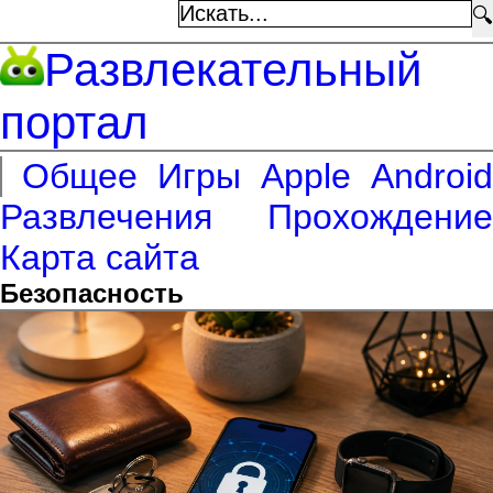
🔍
Развлекательный
портал
Общее
Игры
Apple
Android
Развлечения
Прохождение
Карта сайта
Безопасность