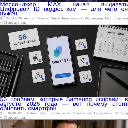
Мессенджер MAX начал выдавать
Цифровой ID подросткам — для чего он
нужен
🕑 04.08.2026
Android
Полезно
Знать
Безопасность
Мессенджер
Max
Новичка
👀 38 просмотров
56 проблем, которые Samsung исправит в
августе 2026 года — вот почему стоит
обновить смартфон
🕑 04.08.2026
Android
One
Безопасность
Обновления
Смартфоны
Samsung
👀 38 просмотров