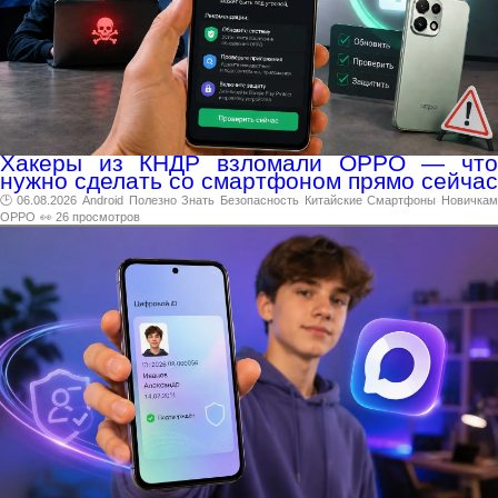
Хакеры из КНДР взломали OPPO — что
нужно сделать со смартфоном прямо сейчас
🕑 06.08.2026
Android
Полезно
Знать
Безопасность
Китайские
Смартфоны
Новичка
OPPO
👀 26 просмотров