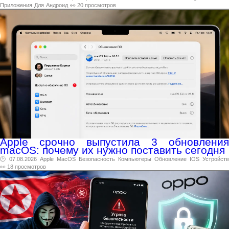
Приложения
Для
Андроид
👀 20 просмотров
Apple срочно выпустила 3 обновления
macOS: почему их нужно поставить сегодня
🕑 07.08.2026
Apple
MacOS
Безопасность
Компьютеры
Обновление
IOS
Устройств
👀 18 просмотров