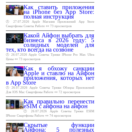
Как ставить приложения
на iPhone без App Store:
полная инструкция
🕑 27.07.2026
Apple
Магазин
Приложений
App
Store
Смартфоны
Советы
Работе
👀 73 просмотров
Какой Айфон выбрать для
бизнеса в 2026 году: 5
солидных моделей для
тех, кто всегда на созвоне
🕑 26.07.2026
Apple
Советы
Трюки
IPhone
Pro
Max
Ultra
Цены
👀 73 просмотров
Как я обхожу санкции
Apple и ставлю на Айфон
приложения, которых нет
в App Store
🕑 26.07.2026
Apple
Советы
Трюки
Обзоры
Приложений
Для
IOS
Mac
Смартфоны
Работе
👀 72 просмотров
Как правильно перенести
eSIM с айфона на айфон
🕑 26.07.2026
Apple
Советы
Трюки
ESIM
IPhone
Смартфоны
Работе
👀 74 просмотров
Скрытые функции
Айфона: 5 полезных