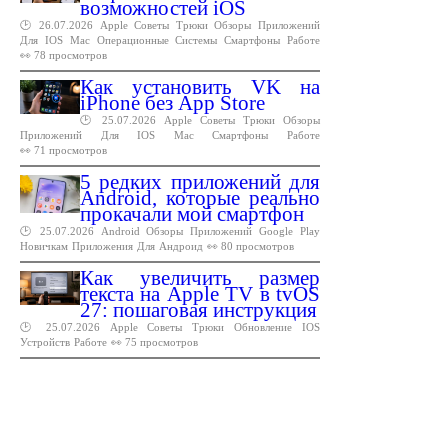
возможностей iOS
🕑 26.07.2026
Apple
Советы
Трюки
Обзоры
Приложений
Для
IOS
Mac
Операционные
Системы
Смартфоны
Работе
👀 78 просмотров
Как установить VK на
iPhone без App Store
🕑 25.07.2026
Apple
Советы
Трюки
Обзоры
Приложений
Для
IOS
Mac
Смартфоны
Работе
👀 71 просмотров
5 редких приложений для
Android, которые реально
прокачали мой смартфон
🕑 25.07.2026
Android
Обзоры
Приложений
Google
Play
Новичкам
Приложения
Для
Андроид
👀 80 просмотров
Как увеличить размер
текста на Apple TV в tvOS
27: пошаговая инструкция
🕑 25.07.2026
Apple
Советы
Трюки
Обновление
IOS
Устройств
Работе
👀 75 просмотров