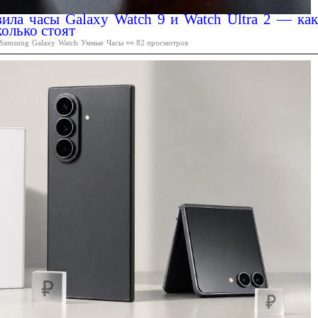
ила часы Galaxy Watch 9 и Watch Ultra 2 — как
колько стоят
Samsung
Galaxy
Watch
Умные
Часы
👀 82 просмотров