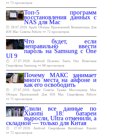
👀 72 просмотров
Топ-5 программ
восстановления данных с
NAS для Mac
🕑 28.07.2026
Apple
Обзоры
Приложений
Компьютеры
Для
IOS
Mac
Советы
Работе
👀 72 просмотров
Что будет, если
неправильно ввести
пароль на Samsung с One
UI 9
🕑 27.07.2026
Android
Полезно
Знать
One
Новичкам
Смартфоны
Samsung
👀 68 просмотров
Почему МАКС занимает
много места на айфоне и
как его освободить
🕑 27.07.2026
Apple
Советы
Трюки
Мессенджер
Max
Обзоры
Приложений
Для
IOS
Mac
Смартфоны
Работе
👀 71 просмотров
Слили все данные по
Xiaomi 18: батареи
выросли, Ultra отменили, а
складной — только для Китая
🕑 27.07.2026
Android
Смартфоны
Китайские
Xiaomi
👀 72 просмотров