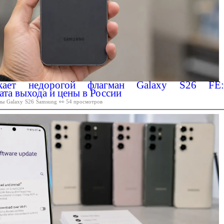
кает недорогой флагман Galaxy S26 FE:
ата выхода и цены в России
ны
Galaxy
S26
Samsung
👀 54 просмотров