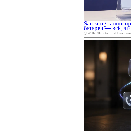
Samsung анонсир
батарея — всё, чт
🕑 28.07.2026
Android
Смартфо