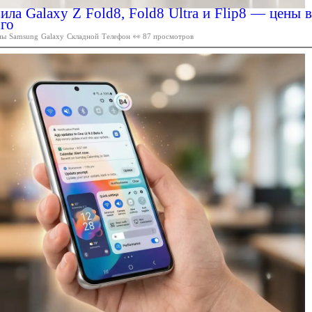
ила Galaxy Z Fold8, Fold8 Ultra и Flip8 — цены в
ого
ны
Samsung
Galaxy
Складной
Телефон
👀 87 просмотров