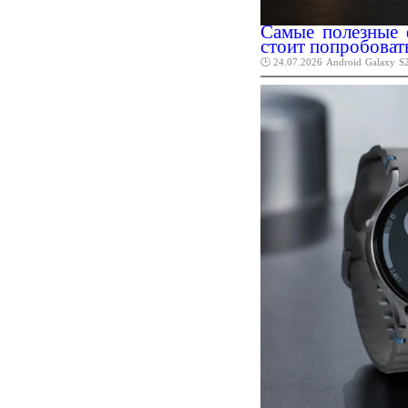
Самые полезные 
стоит попробоват
🕑 24.07.2026
Android
Galaxy
S