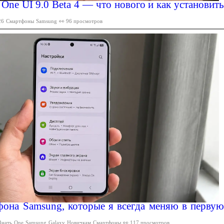
One UI 9.0 Beta 4 — что нового и как установить
26
Смартфоны
Samsung
👀 96 просмотров
фона Samsung, которые я всегда меняю в первую
Знать
One
Samsung
Galaxy
Новичкам
Смартфоны
👀 117 просмотров