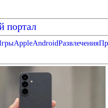
й портал
Игры
Apple
Android
Развлечения
Пр