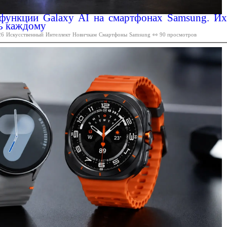
функции Galaxy AI на смартфонах Samsung. Их
ь каждому
26
Искусственный
Интеллект
Новичкам
Смартфоны
Samsung
👀 90 просмотров