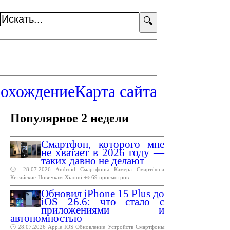
🔍
охождение
Карта сайта
Популярное 2 недели
Смартфон, которого мне
не хватает в 2026 году —
таких давно не делают
🕑 28.07.2026
Android
Смартфоны
Камера
Смартфона
Китайские
Новичкам
Xiaomi
👀 69 просмотров
Обновил iPhone 15 Plus до
iOS 26.6: что стало с
приложениями и
автономностью
🕑 28.07.2026
Apple
IOS
Обновление
Устройств
Смартфоны