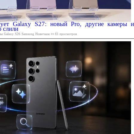
ует Galaxy S27: новый Pro, другие камеры и
о слили
ны
Galaxy
S26
Samsung
Новичкам
👀 61 просмотров