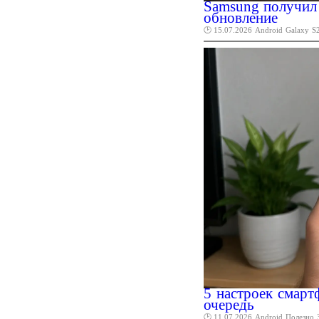
Samsung получил 
обновление
🕑 15.07.2026
Android
Galaxy
S
5 настроек смарт
очередь
🕑 11.07.2026
Android
Полезно