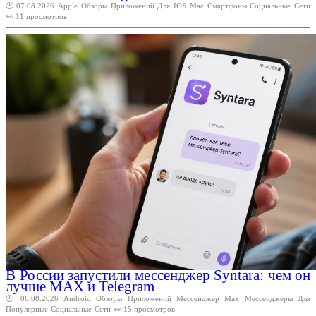
🕑 07.08.2026
Apple
Обзоры
Приложений
Для
IOS
Mac
Смартфоны
Социальные
Сети
👀 11 просмотров
В России запустили мессенджер Syntara: чем он
лучше MAX и Telegram
🕑 06.08.2026
Android
Обзоры
Приложений
Мессенджер
Max
Мессенджеры
Для
Популярные
Социальные
Сети
👀 15 просмотров