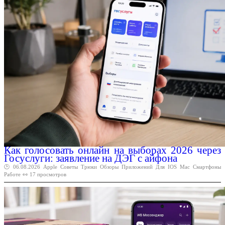
Как голосовать онлайн на выборах 2026 через
Госуслуги: заявление на ДЭГ с айфона
🕑 06.08.2026
Apple
Советы
Трюки
Обзоры
Приложений
Для
IOS
Mac
Смартфоны
Работе
👀 17 просмотров