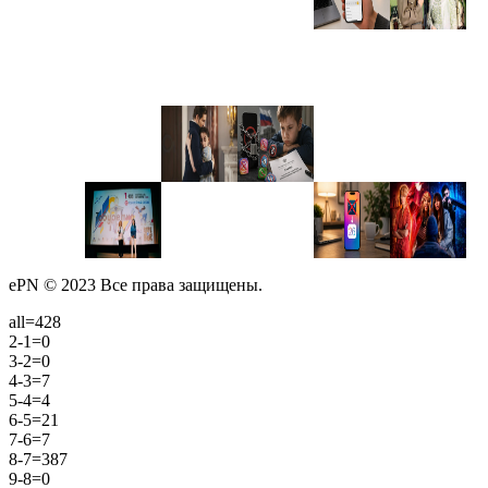
ePN © 2023 Все права защищены.
all=428
2-1=0
3-2=0
4-3=7
5-4=4
6-5=21
7-6=7
8-7=387
9-8=0