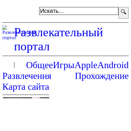
🔍
Развлекательный
портал
Общее
Игры
Apple
Android
Развлечения
Прохождение
Карта сайта