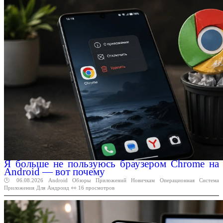
Я больше не пользуюсь браузером Chrome на
Android — вот почему
🕑 06.08.2026
Android
Обзоры
Приложений
Новичкам
Операционная
Система
Приложения
Для
Андроид
👀 16 просмотров