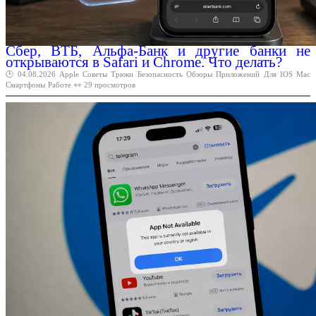
Сбер, ВТБ, Альфа-Банк и другие банки не
открываются в Safari и Сhrome. Что делать?
🕑 04.08.2026
Apple
Советы
Трюки
Безопасность
Обзоры
Приложений
Для
IOS
Mac
Смартфоны
Работе
👀 29 просмотров