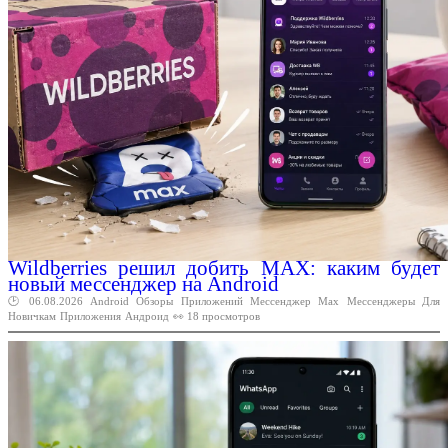
Wildberries решил добить MAX: каким будет
новый мессенджер на Android
🕑 06.08.2026
Android
Обзоры
Приложений
Мессенджер
Max
Мессенджеры
Для
Новичкам
Приложения
Андроид
👀 18 просмотров