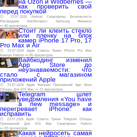
на Ozon и Wildberries —
как проверить свой
перед покупкой
🕑 23.07.2026
Android
Смартфоны
Безопасность
Распродажа
АлиЭкспресс
Samsung
Финансы
👀 80 просмотров
Стоит ли клеить стекло
или пленку на блок
камер iPhone 17 Pro, 17
Pro Max и Air
🕑 23.07.2026
Apple
Советы
Трюки
IPhone
Pro
Max
Камера
Работе
👀 85 просмотров
Вайбкодинг изменил
App Store до
неузнаваемости: что
стало с магазином
приложений Apple
🕑 23.07.2026
Apple
Магазин
Приложений
App
Store
Обзоры
Для
IOS
Mac
👀 72 просмотров
Telegram шлет
уведомления «You have
a new message» и
перегревает iPhone: как
исправить
🕑 23.07.2026
Apple
Советы
Трюки
Telegram
Обзоры
Приложений
Для
IOS
Mac
Смартфоны
Работе
👀 83 просмотров
Какая нейросеть самая