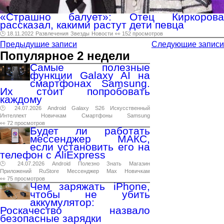
«Страшно балует»: Отец Киркорова
рассказал, какими растут дети певца
🕑 18.11.2022
Развлечения
Звезды
Новости
👀 152 просмотров
Предыдущие записи
Следующие записи
Популярное 2 недели
Самые полезные
функции Galaxy AI на
смартфонах Samsung.
Их стоит попробовать
каждому
🕑 24.07.2026
Android
Galaxy
S26
Искусственный
Интеллект
Новичкам
Смартфоны
Samsung
👀 72 просмотров
Будет ли работать
мессенджер МАКС,
если установить его на
телефон с AliExpress
🕑 24.07.2026
Android
Полезно
Знать
Магазин
Приложений
RuStore
Мессенджер
Max
Новичкам
👀 75 просмотров
Чем заряжать iPhone,
чтобы не убить
аккумулятор:
Роскачество назвало
безопасные зарядки