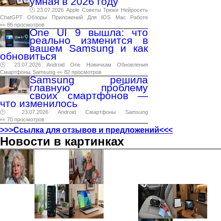
умная в 2026 году
🕑 23.07.2026
Apple
Советы
Трюки
Нейросеть
ChatGPT
Обзоры
Приложений
Для
IOS
Mac
Работе
👀 86 просмотров
One UI 9 вышла: что
реально изменится в
вашем Samsung и как
обновиться
🕑 23.07.2026
Android
One
Новичкам
Обновления
Смартфоны
Samsung
👀 82 просмотров
Samsung решила
главную проблему
своих смартфонов —
что изменилось
🕑 23.07.2026
Android
Смартфоны
Samsung
👀 70 просмотров
>>>Ссылка для отзывов и предложений<<<
Новости в картинках