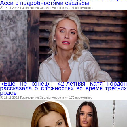
Асси с подробностями свадьбы
🕑 18.11.2022
Развлечения
Звезды
Новости
👀 191 просмотров
«Еще не конец»: 42-летняя Катя Гордон
рассказала о сложностях во время третьих
родов
🕑 18.11.2022
Развлечения
Звезды
Новости
👀 179 просмотров