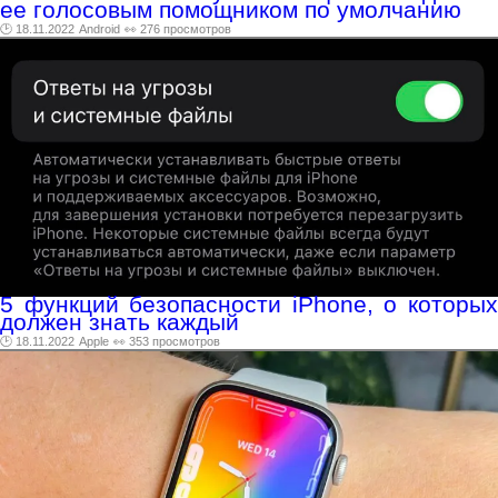
ее голосовым помощником по умолчанию
🕑 18.11.2022
Android
👀 276 просмотров
5 функций безопасности iPhone, о которых
должен знать каждый
🕑 18.11.2022
Apple
👀 353 просмотров