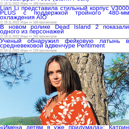
🕑 18.11.2022
Игры
👀 166 просмотров
Lian Li представила стильный корпус V3000
PLUS с поддержкой тройного 480-мм
охлаждения AIO
🕑 18.11.2022
Игры
👀 189 просмотров
В новом ролике Dead Island 2 показали
одного из персонажей
🕑 18.11.2022
Игры
👀 242 просмотров
Ученый обнаружил фейковую латынь в
средневековой адвенчуре Pentiment
🕑 18.11.2022
Игры
👀 229 просмотров
«Имена детям я уже придумала»: Катрин