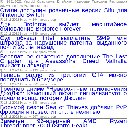
🕑 18.11.2022
Android
Смартфоны
Китайские
Недорогие
Телефоны
Распродажа
АлиЭкспресс
👀 680 просмотров
Стали доступны розничные версии Sifu для
Nintendo Switch
🕑 18.11.2022
Игры
👀 194 просмотров
Для Broforce выйдет масштабное
обновление Broforce Forever
🕑 18.11.2022
Игры
👀 239 просмотров
Суд обязал Intel выплатить $949 млн
штрафа за нарушение патента, выданного
почти 20 лет назад
🕑 18.11.2022
Игры
👀 142 просмотров
Бесплатное сюжетное дополнение The Last
Chapter для Assassin*s Creed Valhalla
выйдет 6 декабря
🕑 18.11.2022
Игры
👀 193 просмотров
Теперь радио из трилогии GTA можно
послушать в браузере
🕑 18.11.2022
Игры
👀 252 просмотров
Трейлер аниме *Невероятные приключения
ДжоДжо: Каменный океан* сигнализирует о
начале конца истории Джолин
🕑 18.11.2022
Игры
👀 188 просмотров
Восьмой сезон Sea of Thieves добавит PvP
фракций и позволит стать нежитью
🕑 18.11.2022
Игры
👀 207 просмотров
Замечен 96-ядерный AMD Ryzen
Threadripper 7000 (Storm Peak)