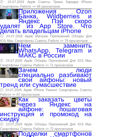
🕑 24.07.2026
Apple
Советы
Трюки
Зарядка
IPhone
Смартфоны
Работе
👀 68 просмотров
Приложения Ozon
Банка, Wildberries и
Яндекс Пэй скоро
удалят из App Store. Что
делать владельцам iPhone
🕑 24.07.2026
Apple
Магазин
Приложений
Обзоры
Для
IOS
Mac
Смартфоны
Советы
Работе
👀 79 просмотров
Чем заменить
WhatsApp, Telegram и
МАКС в России
🕑 24.07.2026
Apple
Обзоры
Приложений
Для
IOS
Mac
Смартфоны
Советы
Работе
👀 71 просмотров
Зачем люди
специально разбивают
свои айфоны: новый
тренд или сумасшествие
🕑 24.07.2026
Apple
IPhone
Ремонт
Смартфоны
Советы
Работе
👀 87 просмотров
Как заказать цветы
через Яндекс на
айфоне: пошаговая
инструкция и промокод на
скидку
🕑 23.07.2026
Apple
Обзоры
Приложений
Для
IOS
Mac
Смартфоны
Советы
Работе
👀 72 просмотров
Подделки смартфонов