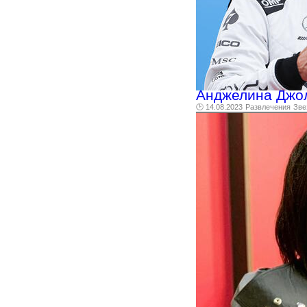
Анджелина Джол
🕑 14.08.2023
Развлечения
Зве