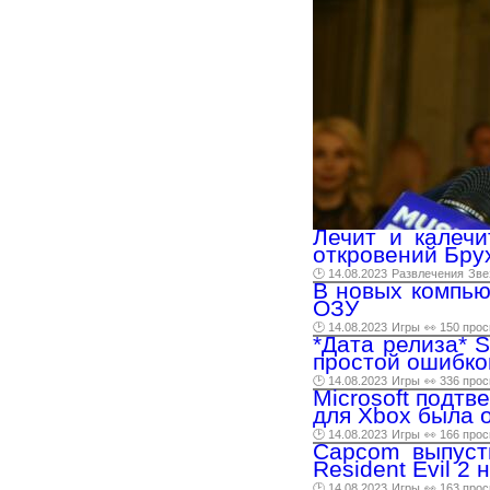
Лечит и калечи
откровений Бру
🕑 14.08.2023
Развлечения
Зве
В новых компью
ОЗУ
🕑 14.08.2023
Игры
👀 150 про
*Дата релиза* S
простой ошибко
🕑 14.08.2023
Игры
👀 336 про
Microsoft подтв
для Xbox была 
🕑 14.08.2023
Игры
👀 166 про
Capcom выпуст
Resident Evil 2
🕑 14.08.2023
Игры
👀 163 про