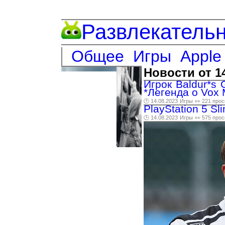
Развлекатель
Общее
Игры
Apple
Новости от 1
Игрок Baldur*s 
*Легенда о Vox 
🕑 14.08.2023
Игры
👀 221 про
PlayStation 5 S
🕑 14.08.2023
Игры
👀 575 про