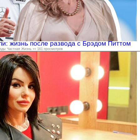
и: жизнь после развода с Брэдом Питтом
зды
Частная
Жизнь
👀 161 просмотров