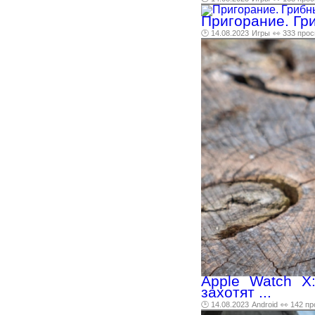
Пригорание. Гр
🕑 14.08.2023
Игры
👀 333 про
Apple Watch X
захотят ...
🕑 14.08.2023
Android
👀 142 п