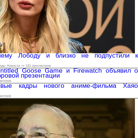
чему Лободу и близко не подпустили к
зды
Новости
👀 181 просмотров
ntitled Goose Game и Firewatch объявил о
ровой презентации
смотров
рвые кадры нового аниме-фильма Хаяо
смотров