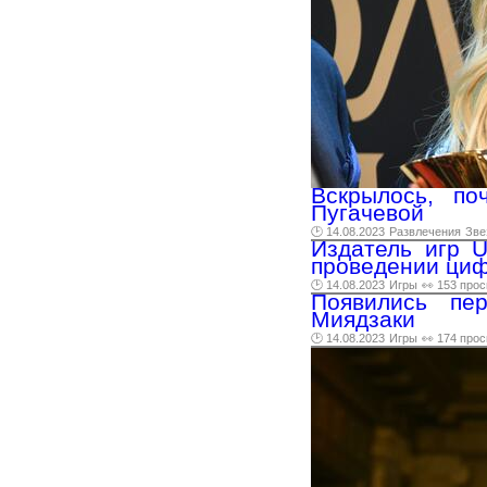
Вскрылось, по
Пугачевой
🕑 14.08.2023
Развлечения
Зве
Издатель игр U
проведении циф
🕑 14.08.2023
Игры
👀 153 про
Появились пе
Миядзаки
🕑 14.08.2023
Игры
👀 174 про