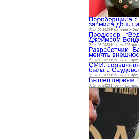
Переборщила с 
затмила дочь н
🕑 14.08.2023
Развлечения
Зве
Продюсер *Вед
Джеймсом Бонд
🕑 14.08.2023
Игры
👀 196 про
Разработчик B
менять внешност
🕑 14.08.2023
Игры
👀 233 про
СМИ: сорванная
была с Саудовс
🕑 14.08.2023
Игры
👀 180 про
Вышел первый т
🕑 14.08.2023
Игры
👀 156 про