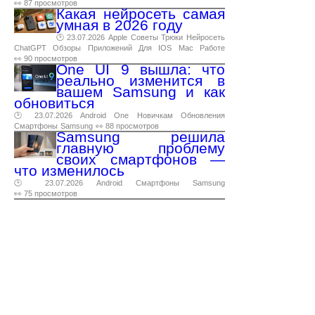
👀 87 просмотров
Какая нейросеть самая
умная в 2026 году
🕑 23.07.2026
Apple
Советы
Трюки
Нейросеть
ChatGPT
Обзоры
Приложений
Для
IOS
Mac
Работе
👀 90 просмотров
One UI 9 вышла: что
реально изменится в
вашем Samsung и как
обновиться
🕑 23.07.2026
Android
One
Новичкам
Обновления
Смартфоны
Samsung
👀 88 просмотров
Samsung решила
главную проблему
своих смартфонов —
что изменилось
🕑 23.07.2026
Android
Смартфоны
Samsung
👀 75 просмотров