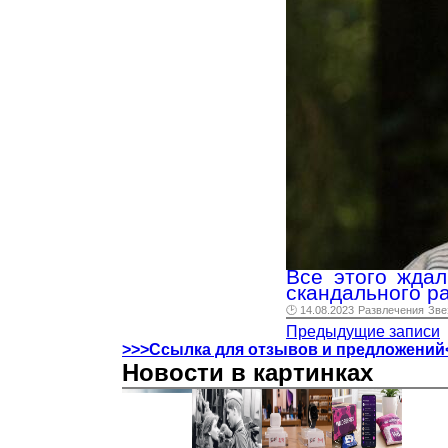
Все этого жда
скандального р
🕑 14.08.2023
Развлечения
Зве
Предыдущие записи
>>>Ссылка для отзывов и предложений
Новости в картинках