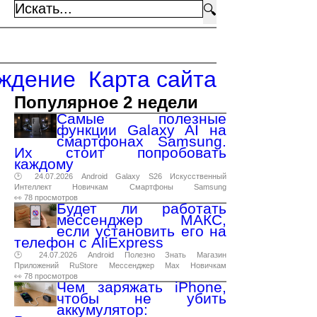
🔍
ждение
Карта сайта
Популярное 2 недели
Самые полезные
функции Galaxy AI на
смартфонах Samsung.
Их стоит попробовать
каждому
🕑 24.07.2026
Android
Galaxy
S26
Искусственный
Интеллект
Новичкам
Смартфоны
Samsung
👀 78 просмотров
Будет ли работать
мессенджер МАКС,
если установить его на
телефон с AliExpress
🕑 24.07.2026
Android
Полезно
Знать
Магазин
Приложений
RuStore
Мессенджер
Max
Новичкам
👀 78 просмотров
Чем заряжать iPhone,
чтобы не убить
аккумулятор: