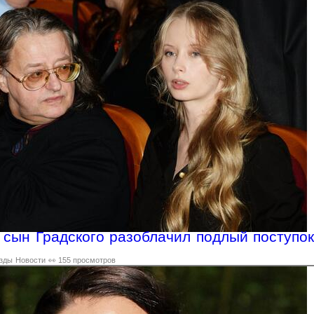
 сын Градского разоблачил подлый поступок
зды
Новости
👀 155 просмотров