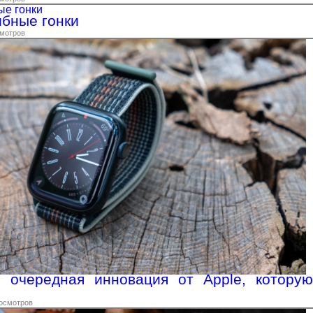
ибные гонки
смотров
: очередная инновация от Apple, которую
росмотров