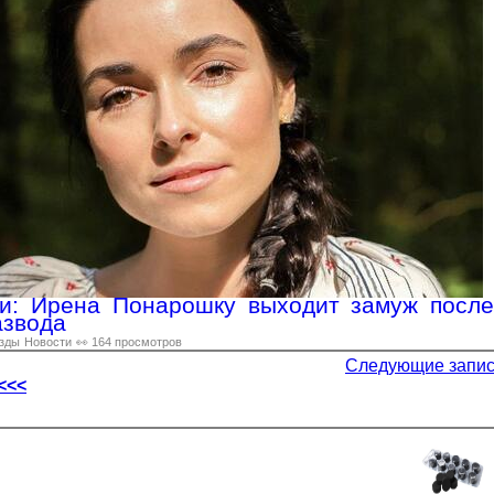
ли: Ирена Понарошку выходит замуж после
азвода
зды
Новости
👀 164 просмотров
Следующие запи
<<<