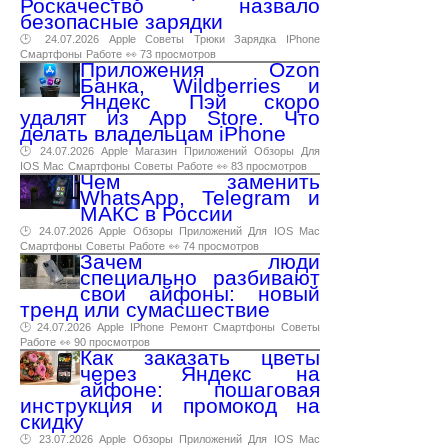
Роскачество назвало
безопасные зарядки
🕑 24.07.2026
Apple
Советы
Трюки
Зарядка
IPhone
Смартфоны
Работе
👀 73 просмотров
Приложения Ozon
Банка, Wildberries и
Яндекс Пэй скоро
удалят из App Store. Что
делать владельцам iPhone
🕑 24.07.2026
Apple
Магазин
Приложений
Обзоры
Для
IOS
Mac
Смартфоны
Советы
Работе
👀 83 просмотров
Чем заменить
WhatsApp, Telegram и
МАКС в России
🕑 24.07.2026
Apple
Обзоры
Приложений
Для
IOS
Mac
Смартфоны
Советы
Работе
👀 74 просмотров
Зачем люди
специально разбивают
свои айфоны: новый
тренд или сумасшествие
🕑 24.07.2026
Apple
IPhone
Ремонт
Смартфоны
Советы
Работе
👀 90 просмотров
Как заказать цветы
через Яндекс на
айфоне: пошаговая
инструкция и промокод на
скидку
🕑 23.07.2026
Apple
Обзоры
Приложений
Для
IOS
Mac