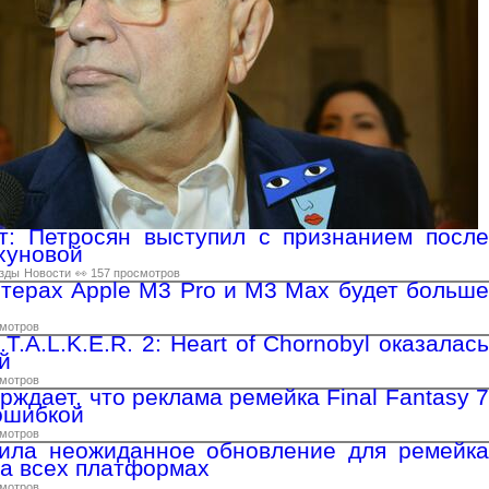
т: Петросян выступил с признанием после
хуновой
зды
Новости
👀 157 просмотров
терах Apple M3 Pro и M3 Max будет больше
смотров
.T.A.L.K.E.R. 2: Heart of Chornobyl оказалась
й
смотров
ерждает, что реклама ремейка Final Fantasy 7
ошибкой
смотров
ила неожиданное обновление для ремейка
 на всех платформах
смотров