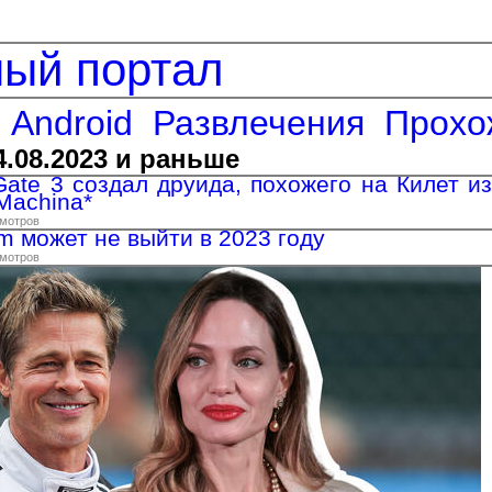
ный портал
Android
Развлечения
Прохо
4.08.2023 и раньше
Gate 3 создал друида, похожего на Килет из
Machina*
смотров
lim может не выйти в 2023 году
смотров