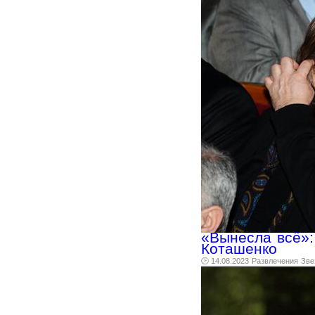
«Вынесла всё»:
Коташенко
🕑 14.08.2023
Развлечения
Зве