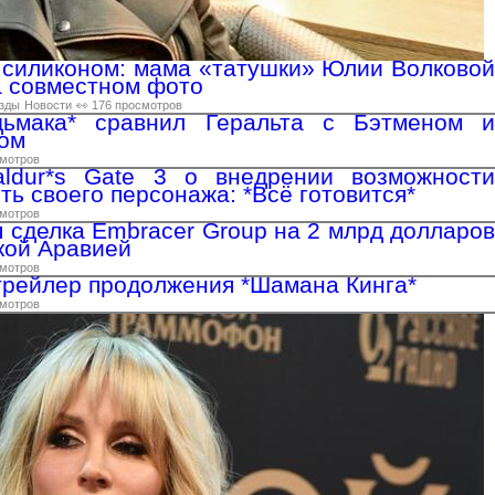
силиконом: мама «татушки» Юлии Волковой
а совместном фото
зды
Новости
👀 176 просмотров
ьмака* сравнил Геральта с Бэтменом и
ом
смотров
aldur*s Gate 3 о внедрении возможности
ь своего персонажа: *Всё готовится*
смотров
 сделка Embracer Group на 2 млрд долларов
кой Аравией
смотров
рейлер продолжения *Шамана Кинга*
смотров