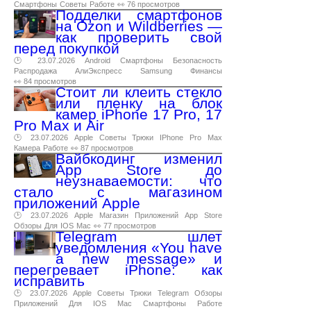
Смартфоны
Советы
Работе
👀 76 просмотров
Подделки смартфонов
на Ozon и Wildberries —
как проверить свой
перед покупкой
🕑 23.07.2026
Android
Смартфоны
Безопасность
Распродажа
АлиЭкспресс
Samsung
Финансы
👀 84 просмотров
Стоит ли клеить стекло
или пленку на блок
камер iPhone 17 Pro, 17
Pro Max и Air
🕑 23.07.2026
Apple
Советы
Трюки
IPhone
Pro
Max
Камера
Работе
👀 87 просмотров
Вайбкодинг изменил
App Store до
неузнаваемости: что
стало с магазином
приложений Apple
🕑 23.07.2026
Apple
Магазин
Приложений
App
Store
Обзоры
Для
IOS
Mac
👀 77 просмотров
Telegram шлет
уведомления «You have
a new message» и
перегревает iPhone: как
исправить
🕑 23.07.2026
Apple
Советы
Трюки
Telegram
Обзоры
Приложений
Для
IOS
Mac
Смартфоны
Работе