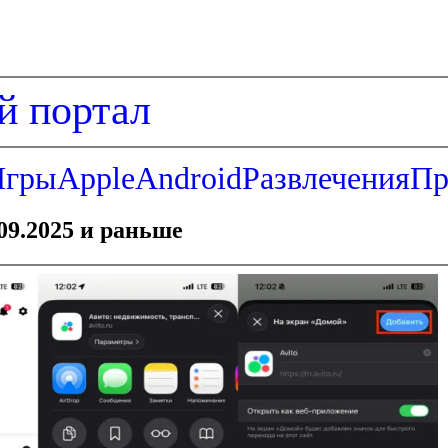
й портал
Игры
Apple
Android
Развлечения
Пр
09.2025 и раньше