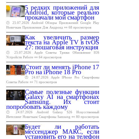
5 редких приложений для
Android, которые реально
прокачали мой смартфон
🕑 25.07.2026
Android
Обзоры
Приложений
Google
Play
Новичкам
Приложения
Для
Андроид
👀 68 просмотров
Как увеличить размер
текста на Apple TV в tvOS
27: пошаговая инструкция
🕑 25.07.2026
Apple
Советы
Трюки
Обновление
IOS
Устройств
Работе
👀 64 просмотров
Стоит ли менять iPhone 17
Pro на iPhone 18 Pro
🕑 24.07.2026
Apple
IPhone
Pro
Смартфоны
Советы
Работе
👀 71 просмотров
Самые полезные функции
Galaxy AI на смартфонах
Samsung. Их стоит
попробовать каждому
🕑 24.07.2026
Android
Galaxy
S26
Искусственный
Интеллект
Новичкам
Смартфоны
Samsung
👀 80 просмотров
Будет ли работать
мессенджер МАКС, если
установить его на телефон