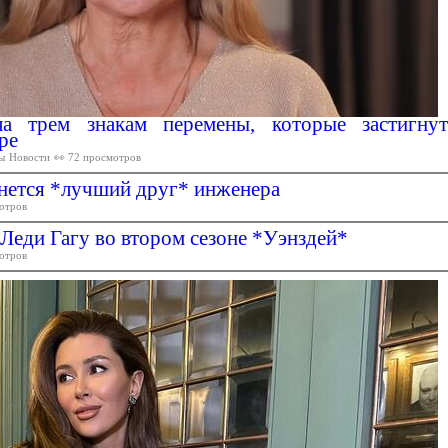
ла трем знакам перемены, которые застигнут
ре
ы
Новости
👀 72 просмотров
ернется *лучший друг* инженера
отров
 Леди Гагу во втором сезоне *Уэнздей*
отров