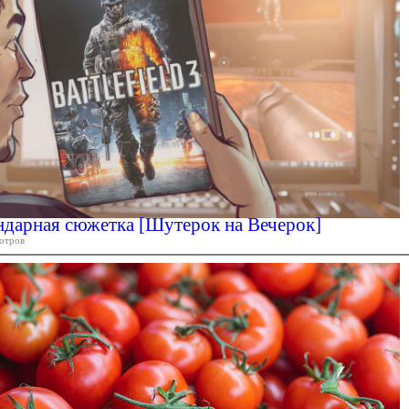
гендарная сюжетка [Шутерок на Вечерок]
отров