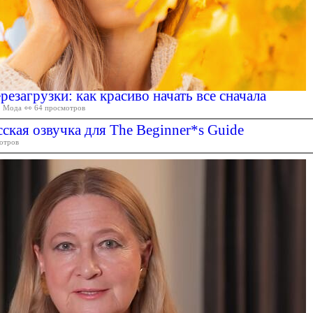
езагрузки: как красиво начать все сначала
Мода
👀 64 просмотров
ская озвучка для The Beginner*s Guide
отров