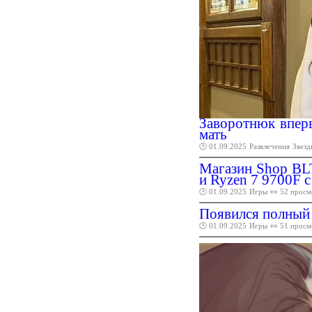
Заворотнюк впер
мать
🕑 01.09.2025
Развлечения
Звезд
Магазин Shop BLT
и Ryzen 7 9700F с
🕑 01.09.2025
Игры
👀 52 просм
Появился полный 
🕑 01.09.2025
Игры
👀 51 просм