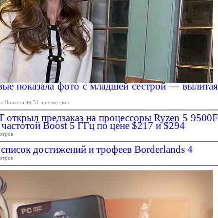
вые показала фото с младшей сестрой — вылитая
ы
Новости
👀 51 просмотров
 открыл предзаказ на процессоры Ryzen 5 9500F
 частотой Boost 5 ГГц по цене $217 и $294
отров
список достижений и трофеев Borderlands 4
отров