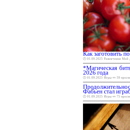
Как заготовить п
🕑 01.09.2025
Развлечения
Мой
*Магическая битв
2026 года
🕑 01.09.2025
Игры
👀 59 просм
Продолжительнос
Фабьен стал играб
🕑 01.09.2025
Игры
👀 75 просм