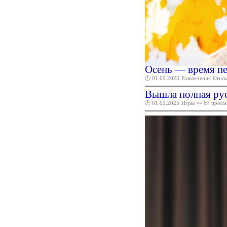
Осень — время пер
🕑 01.09.2025
Развлечения
Стиль
Вышла полная рус
🕑 01.09.2025
Игры
👀 67 просм