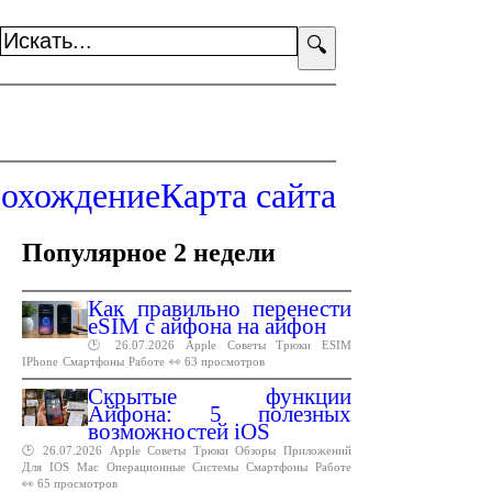
🔍
охождение
Карта сайта
Популярное 2 недели
Как правильно перенести
eSIM с айфона на айфон
🕑 26.07.2026
Apple
Советы
Трюки
ESIM
IPhone
Смартфоны
Работе
👀 63 просмотров
Скрытые функции
Айфона: 5 полезных
возможностей iOS
🕑 26.07.2026
Apple
Советы
Трюки
Обзоры
Приложений
Для
IOS
Mac
Операционные
Системы
Смартфоны
Работе
👀 65 просмотров