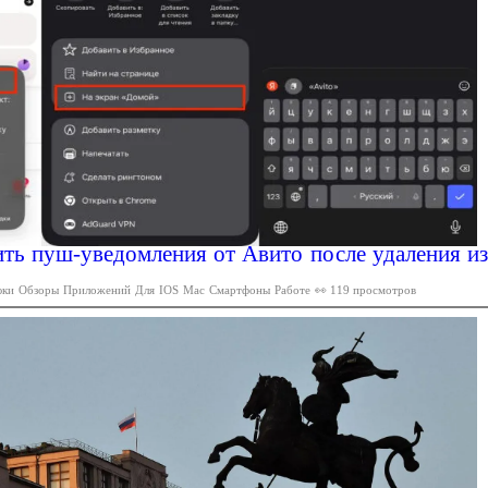
ть пуш-уведомления от Авито после удаления из
юки
Обзоры
Приложений
Для
IOS
Mac
Смартфоны
Работе
👀 119 просмотров