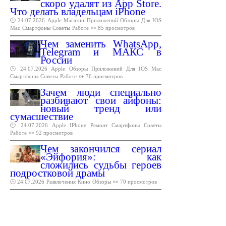
скоро удалят из App Store.
Что делать владельцам iPhone
🕑 24.07.2026
Apple
Магазин
Приложений
Обзоры
Для
IOS
Mac
Смартфоны
Советы
Работе
👀 85 просмотров
Чем заменить WhatsApp,
Telegram и МАКС в
России
🕑 24.07.2026
Apple
Обзоры
Приложений
Для
IOS
Mac
Смартфоны
Советы
Работе
👀 76 просмотров
Зачем люди специально
разбивают свои айфоны:
новый тренд или
сумасшествие
🕑 24.07.2026
Apple
IPhone
Ремонт
Смартфоны
Советы
Работе
👀 92 просмотров
Чем закончился сериал
«Эйфория»: как
сложились судьбы героев
подростковой драмы
🕑 24.07.2026
Развлечения
Кино
Обзоры
👀 70 просмотров