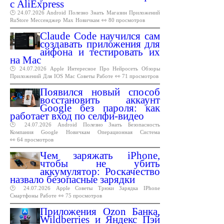
с AliExpress
🕑 24.07.2026
Android
Полезно
Знать
Магазин
Приложений
RuStore
Мессенджер
Max
Новичкам
👀 80 просмотров
Claude Code научился сам
создавать приложения для
айфона и тестировать их
на Mac
🕑 24.07.2026
Apple
Интересное
Про
Нейросеть
Обзоры
Приложений
Для
IOS
Mac
Советы
Работе
👀 71 просмотров
Появился новый способ
восстановить аккаунт
Google без пароля: как
работает вход по селфи-видео
🕑 24.07.2026
Android
Полезно
Знать
Безопасность
Компания
Google
Новичкам
Операционная
Система
👀 64 просмотров
Чем заряжать iPhone,
чтобы не убить
аккумулятор: Роскачество
назвало безопасные зарядки
🕑 24.07.2026
Apple
Советы
Трюки
Зарядка
IPhone
Смартфоны
Работе
👀 75 просмотров
Приложения Ozon Банка,
Wildberries и Яндекс Пэй