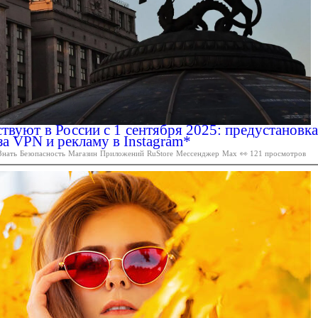
ствуют в России с 1 сентября 2025: предустановка
за VPN и рекламу в Instagram*
Знать
Безопасность
Магазин
Приложений
RuStore
Мессенджер
Max
👀 121 просмотров