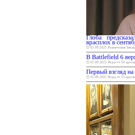
Глоба предсказа
врасплох в сентяб
🕑 01.09.2025
Развлечения
Звезд
В Battlefield 6 в
🕑 01.09.2025
Игры
👀 59 просм
Первый взгляд на
🕑 01.09.2025
Игры
👀 53 просм