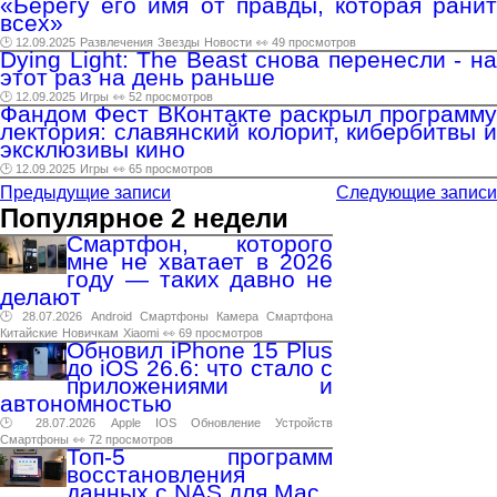
«Берегу его имя от правды, которая ранит
всех»
🕑 12.09.2025
Развлечения
Звезды
Новости
👀 49 просмотров
Dying Light: The Beast снова перенесли - на
этот раз на день раньше
🕑 12.09.2025
Игры
👀 52 просмотров
Фандом Фест ВКонтакте раскрыл программу
лектория: славянский колорит, кибербитвы и
эксклюзивы кино
🕑 12.09.2025
Игры
👀 65 просмотров
Предыдущие записи
Следующие записи
Популярное 2 недели
Смартфон, которого
мне не хватает в 2026
году — таких давно не
делают
🕑 28.07.2026
Android
Смартфоны
Камера
Смартфона
Китайские
Новичкам
Xiaomi
👀 69 просмотров
Обновил iPhone 15 Plus
до iOS 26.6: что стало с
приложениями и
автономностью
🕑 28.07.2026
Apple
IOS
Обновление
Устройств
Смартфоны
👀 72 просмотров
Топ-5 программ
восстановления
данных с NAS для Mac