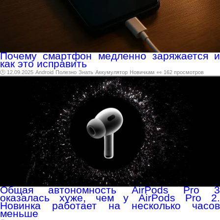
Почему смартфон медленно заряжается и
как это исправить
🕑 12.09.2025
Android
Полезно
Знать
Аккумулятор
Новичкам
👀 162 просмотров
Общая автономность AirPods Pro 3
оказалась хуже, чем у AirPods Pro 2.
Новинка работает на несколько часов
меньше