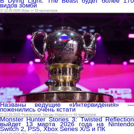
В Dying Light: The Beast будет более 170
видов зомби
🕑 12.09.2025
Игры
👀 53 просмотров
Названы ведущие «Интервидения» —
поженились очень кстати
🕑 12.09.2025
Развлечения
Звезды
Новости
👀 44 просмотров
Monster Hunter Stories 3: Twisted Reflection
выйдет 13 марта 2026 года на Nintendo
Switch 2, PS5, Xbox Series X/S и ПК
🕑 12.09.2025
Игры
👀 53 просмотров