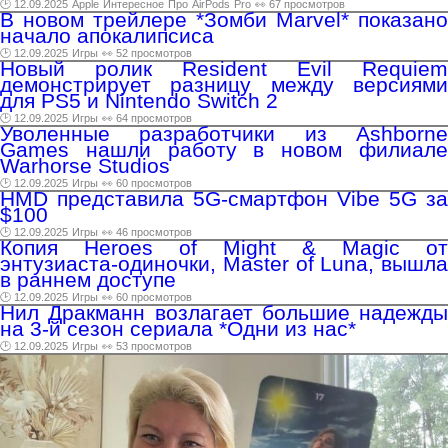
🕑 12.09.2025
Apple
Интересное
Про
AirPods
Pro
👀 67 просмотров
В новом трейлере *Зомби Marvel* показано
начало апокалипсиса
🕑 12.09.2025
Игры
👀 52 просмотров
Новый ролик Resident Evil Requiem
демонстрирует разницу между версиями
для PS5 и Nintendo Switch 2
🕑 12.09.2025
Игры
👀 64 просмотров
Уволенные разработчики из Ashborne
Games нашли работу в новом филиале
Warhorse Studios
🕑 12.09.2025
Игры
👀 60 просмотров
HMD представила 5G-смартфон Vibe 5G за
$100
🕑 12.09.2025
Игры
👀 46 просмотров
Копия Heroes of Might & Magic от
энтузиаста-одиночки, Master of Luna, вышла
в раннем доступе
🕑 12.09.2025
Игры
👀 60 просмотров
Нил Дракманн возлагает большие надежды
на 3-й сезон сериала *Одни из нас*
🕑 12.09.2025
Игры
👀 53 просмотров