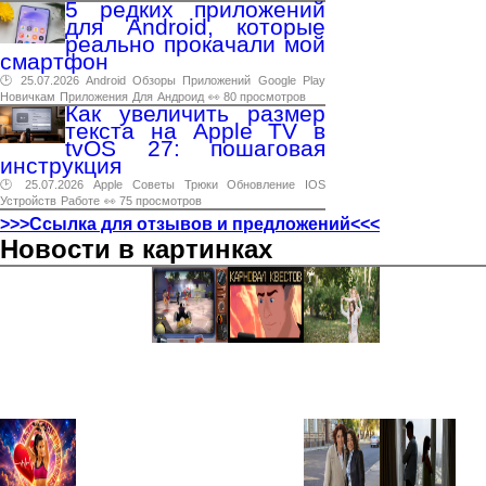
5 редких приложений
для Android, которые
реально прокачали мой
смартфон
🕑 25.07.2026
Android
Обзоры
Приложений
Google
Play
Новичкам
Приложения
Для
Андроид
👀 80 просмотров
Как увеличить размер
текста на Apple TV в
tvOS 27: пошаговая
инструкция
🕑 25.07.2026
Apple
Советы
Трюки
Обновление
IOS
Устройств
Работе
👀 75 просмотров
>>>Ссылка для отзывов и предложений<<<
Новости в картинках