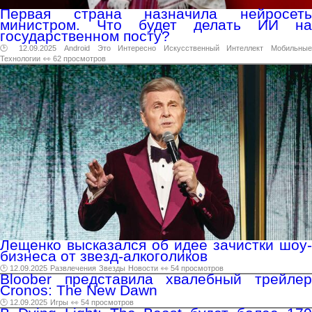
Первая страна назначила нейросеть
министром. Что будет делать ИИ на
государственном посту?
🕑 12.09.2025
Android
Это
Интересно
Искусственный
Интеллект
Мобильные
Технологии
👀 62 просмотров
Лещенко высказался об идее зачистки шоу-
бизнеса от звезд-алкоголиков
🕑 12.09.2025
Развлечения
Звезды
Новости
👀 54 просмотров
Bloober представила хвалебный трейлер
Cronos: The New Dawn
🕑 12.09.2025
Игры
👀 54 просмотров