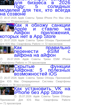
для бизнеса в 2026
году: 5 солидных
моделей для тех, кто всегда
на созвоне
🕑 26.07.2026
Apple
Советы
Трюки
IPhone
Pro
Max
Ultra
Цены
👀 73 просмотров
Как я обхожу санкции
Apple и ставлю на
Айфон приложения,
которых нет в App Store
🕑 26.07.2026
Apple
Советы
Трюки
Обзоры
Приложений
Для
IOS
Mac
Смартфоны
Работе
👀 72 просмотров
Как правильно
перенести eSIM с
айфона на айфон
🕑 26.07.2026
Apple
Советы
Трюки
ESIM
IPhone
Смартфоны
Работе
👀 74 просмотров
Скрытые функции
Айфона: 5 полезных
возможностей iOS
🕑 26.07.2026
Apple
Советы
Трюки
Обзоры
Приложений
Для
IOS
Mac
Операционные
Системы
Смартфоны
Работе
👀 78 просмотров
Как установить VK на
iPhone без App Store
🕑 25.07.2026
Apple
Советы
Трюки
Обзоры
Приложений
Для
IOS
Mac
Смартфоны
Работе
👀 71 просмотров