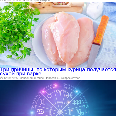
Три причины, по которым курица получается
сухой при варке
🕑 12.09.2025
Развлечения
Мире
Новости
👀 43 просмотров