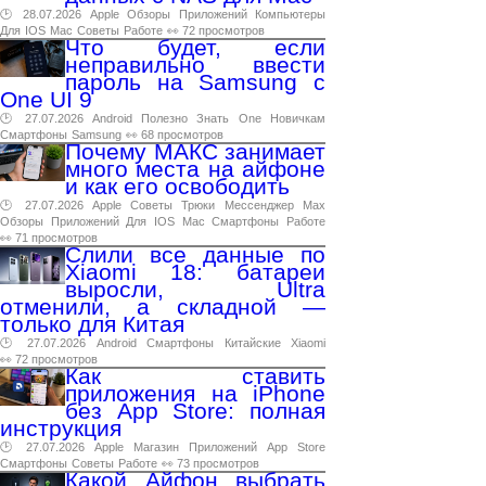
🕑 28.07.2026
Apple
Обзоры
Приложений
Компьютеры
Для
IOS
Mac
Советы
Работе
👀 72 просмотров
Что будет, если
неправильно ввести
пароль на Samsung с
One UI 9
🕑 27.07.2026
Android
Полезно
Знать
One
Новичкам
Смартфоны
Samsung
👀 68 просмотров
Почему МАКС занимает
много места на айфоне
и как его освободить
🕑 27.07.2026
Apple
Советы
Трюки
Мессенджер
Max
Обзоры
Приложений
Для
IOS
Mac
Смартфоны
Работе
👀 71 просмотров
Слили все данные по
Xiaomi 18: батареи
выросли, Ultra
отменили, а складной —
только для Китая
🕑 27.07.2026
Android
Смартфоны
Китайские
Xiaomi
👀 72 просмотров
Как ставить
приложения на iPhone
без App Store: полная
инструкция
🕑 27.07.2026
Apple
Магазин
Приложений
App
Store
Смартфоны
Советы
Работе
👀 73 просмотров
Какой Айфон выбрать