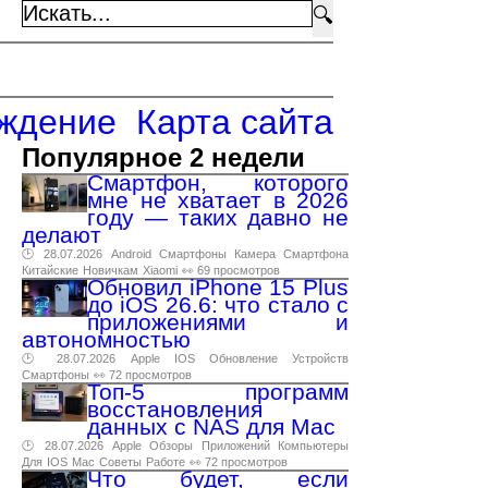
🔍
ждение
Карта сайта
Популярное 2 недели
Смартфон, которого
мне не хватает в 2026
году — таких давно не
делают
🕑 28.07.2026
Android
Смартфоны
Камера
Смартфона
Китайские
Новичкам
Xiaomi
👀 69 просмотров
Обновил iPhone 15 Plus
до iOS 26.6: что стало с
приложениями и
автономностью
🕑 28.07.2026
Apple
IOS
Обновление
Устройств
Смартфоны
👀 72 просмотров
Топ-5 программ
восстановления
данных с NAS для Mac
🕑 28.07.2026
Apple
Обзоры
Приложений
Компьютеры
Для
IOS
Mac
Советы
Работе
👀 72 просмотров
Что будет, если