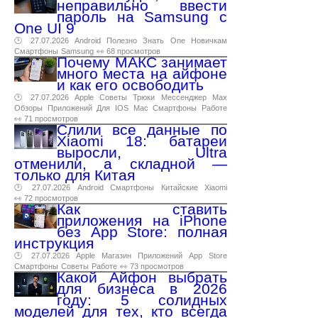
неправильно ввести
пароль на Samsung с
One UI 9
🕑 27.07.2026
Android
Полезно
Знать
One
Новичкам
Смартфоны
Samsung
👀 68 просмотров
Почему МАКС занимает
много места на айфоне
и как его освободить
🕑 27.07.2026
Apple
Советы
Трюки
Мессенджер
Max
Обзоры
Приложений
Для
IOS
Mac
Смартфоны
Работе
👀 71 просмотров
Слили все данные по
Xiaomi 18: батареи
выросли, Ultra
отменили, а складной —
только для Китая
🕑 27.07.2026
Android
Смартфоны
Китайские
Xiaomi
👀 72 просмотров
Как ставить
приложения на iPhone
без App Store: полная
инструкция
🕑 27.07.2026
Apple
Магазин
Приложений
App
Store
Смартфоны
Советы
Работе
👀 73 просмотров
Какой Айфон выбрать
для бизнеса в 2026
году: 5 солидных
моделей для тех, кто всегда