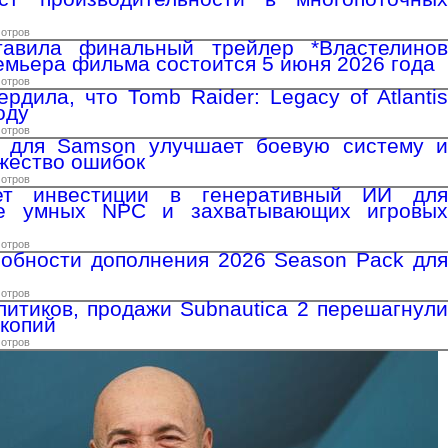
мотров
авила финальный трейлер *Властелинов
ремьера фильма состоится 5 июня 2026 года
мотров
рдила, что Tomb Raider: Legacy of Atlantis
оду
мотров
 для Samson улучшает боевую систему и
жество ошибок
мотров
яет инвестиции в генеративный ИИ для
ее умных NPC и захватывающих игровых
мотров
обности дополнения 2026 Season Pack для
мотров
итиков, продажи Subnautica 2 перешагнули
 копий
мотров