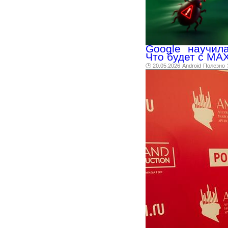
Google научил
Что будет с MA
🕑 20.05.2026
Android
Полезно