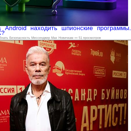
а Android находить шпионские программы.
X?
Знать
Безопасность
Мессенджер
Max
Новичкам
👀 51 просмотров