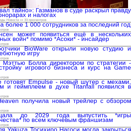
вал тайно»: Газманов в суде раскрыл правду
онорарах и налогах
зды
Новости
👀 33 просмотров
ла более 1 000 сотрудников за последний год
мотров
нсен может появиться ещё в нескольких
ных войн* помимо *Асоки* - инсайдер
мотров
отчики BioWare открыли новую студию и
ебютную игру
мотров
 Мэттью Болла директором по стратегии -
стройку игрового бизнеса и курс на Game
мотров
te готовят Empulse - новый шутер с мехами,
м и геймплеем в духе Titanfall появился в
мотров
Heaven получила новый трейлер с обзором
мотров
ещала до 2029 года выпустить *игры
чества* по всем ключевым франшизам
мотров
ля Yakuza Тосихиро Нагоси могла закрыться