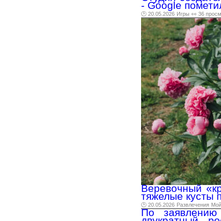
- Google помети
🕑 20.05.2026
Игры
👀 36 прос
Веревочный «кр
тяжелые кусты 
🕑 20.05.2026
Развлечения
Мо
По заявлению 
двукратный ро