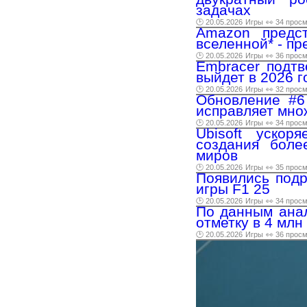
задачах
🕑 20.05.2026
Игры
👀 34 прос
Amazon предст
вселенной* - п
🕑 20.05.2026
Игры
👀 36 прос
Embracer подтве
выйдет в 2026 г
🕑 20.05.2026
Игры
👀 32 прос
Обновление #6
исправляет мно
🕑 20.05.2026
Игры
👀 34 прос
Ubisoft ускор
создания бол
миров
🕑 20.05.2026
Игры
👀 35 прос
Появились подр
игры F1 25
🕑 20.05.2026
Игры
👀 34 прос
По данным анал
отметку в 4 млн
🕑 20.05.2026
Игры
👀 36 прос