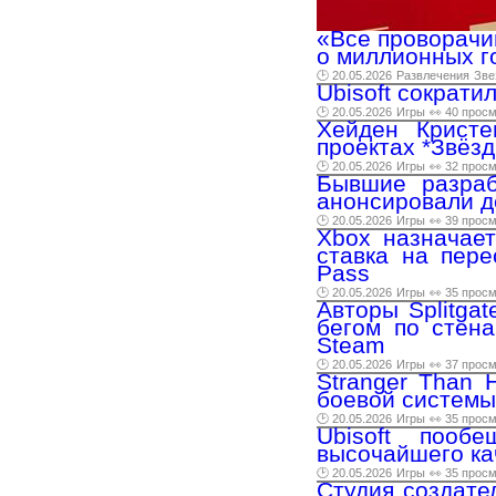
«Все проворачи
о миллионных г
🕑 20.05.2026
Развлечения
Зве
Ubisoft сократи
🕑 20.05.2026
Игры
👀 40 прос
Хейден Кристе
проектах *Звёзд
🕑 20.05.2026
Игры
👀 32 прос
Бывшие разраб
анонсировали д
🕑 20.05.2026
Игры
👀 39 прос
Xbox назначает
ставка на пере
Pass
🕑 20.05.2026
Игры
👀 35 прос
Авторы Splitga
бегом по стена
Steam
🕑 20.05.2026
Игры
👀 37 прос
Stranger Than 
боевой системы
🕑 20.05.2026
Игры
👀 35 прос
Ubisoft пооб
высочайшего ка
🕑 20.05.2026
Игры
👀 35 прос
Студия создате