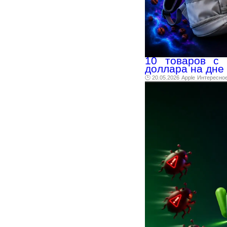
10 товаров с A
доллара на дне
🕑 20.05.2026
Apple
Интересно