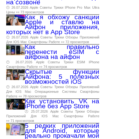
на созвоне
🕑 26.07.2026
Apple
Советы
Трюки
IPhone
Pro
Max
Ultra
Цены
👀 73 просмотров
Как я обхожу санкции
Apple и ставлю на
Айфон приложения,
которых нет в App Store
🕑 26.07.2026
Apple
Советы
Трюки
Обзоры
Приложений
Для
IOS
Mac
Смартфоны
Работе
👀 72 просмотров
Как правильно
перенести eSIM с
айфона на айфон
🕑 26.07.2026
Apple
Советы
Трюки
ESIM
IPhone
Смартфоны
Работе
👀 74 просмотров
Скрытые функции
Айфона: 5 полезных
возможностей iOS
🕑 26.07.2026
Apple
Советы
Трюки
Обзоры
Приложений
Для
IOS
Mac
Операционные
Системы
Смартфоны
Работе
👀 78 просмотров
Как установить VK на
iPhone без App Store
🕑 25.07.2026
Apple
Советы
Трюки
Обзоры
Приложений
Для
IOS
Mac
Смартфоны
Работе
👀 71 просмотров
5 редких приложений
для Android, которые
реально прокачали мой