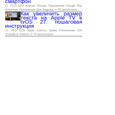
смартфон
🕑 25.07.2026
Android
Обзоры
Приложений
Google
Play
Новичкам
Приложения
Для
Андроид
👀 80 просмотров
Как увеличить размер
текста на Apple TV в
tvOS 27: пошаговая
инструкция
🕑 25.07.2026
Apple
Советы
Трюки
Обновление
IOS
Устройств
Работе
👀 75 просмотров