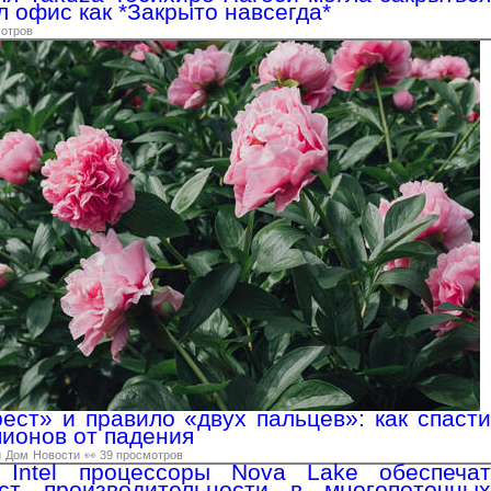
л офис как *Закрыто навсегда*
мотров
ест» и правило «двух пальцев»: как спасти
пионов от падения
й
Дом
Новости
👀 39 просмотров
Intel процессоры Nova Lake обеспечат
ст производительности в многопоточных