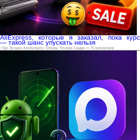
liExpress, которые я заказал, пока курс
 — такой шанс упускать нельзя
е
Про
Лучшее
АлиЭкспресс
Обзоры
Техники
Скидки
👀 76 просмотров