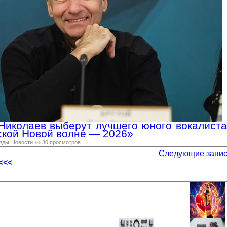
 Николаев выберут лучшего юного вокалиста
ской Новой волне — 2026»
зды
Новости
👀 30 просмотров
Следующие запи
<<<