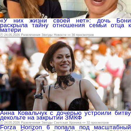
«У них жизни своей нет»: дочь Бони
раскрыла тайну отношения семьи отца к
матери
🕑 24.05.2026
Развлечения
Звезды
Новости
👀 36 просмотров
Анна Ковальчук с дочерью устроили битву
декольте на закрытии ЗМКФ
🕑 24.05.2026
Развлечения
Звезды
Светская
Хроника
👀 32 просмотров
Forza Horizon 6 попала под масштабный