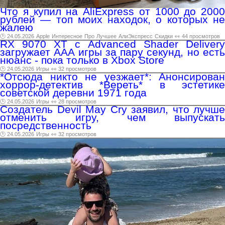
Что я купил на AliExpress от 1000 до 2000
рублей — топ моих находок, о которых не
жалею
🕑 24.05.2026
Apple
Интересное
Про
Лучшее
АлиЭкспресс
Скидки
👀 44 просмотров
RX 9070 XT с Advanced Shader Delivery
загружает AAA игры за пару секунд, но есть
нюанс - пока только в Xbox Store
🕑 24.05.2026
Игры
👀 32 просмотров
*Отсюда никто не уезжает*: Анонсирован
хоррор-детектив *Вереть* в эстетике
советской деревни 1971 года
🕑 24.05.2026
Игры
👀 28 просмотров
Создатель Devil May Cry заявил, что лучше
отменить игру, чем выпускать
посредственность
🕑 24.05.2026
Игры
👀 32 просмотров