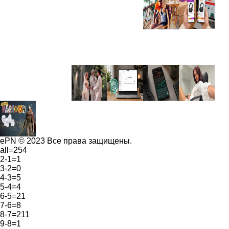
ePN © 2023 Все права защищены.
all=254
2-1=1
3-2=0
4-3=5
5-4=4
6-5=21
7-6=8
8-7=211
9-8=1