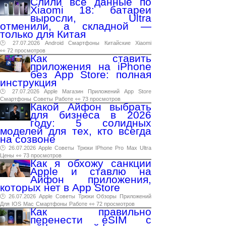
Слили все данные по
Xiaomi 18: батареи
выросли, Ultra
отменили, а складной —
только для Китая
🕑 27.07.2026
Android
Смартфоны
Китайские
Xiaomi
👀 72 просмотров
Как ставить
приложения на iPhone
без App Store: полная
инструкция
🕑 27.07.2026
Apple
Магазин
Приложений
App
Store
Смартфоны
Советы
Работе
👀 73 просмотров
Какой Айфон выбрать
для бизнеса в 2026
году: 5 солидных
моделей для тех, кто всегда
на созвоне
🕑 26.07.2026
Apple
Советы
Трюки
IPhone
Pro
Max
Ultra
Цены
👀 73 просмотров
Как я обхожу санкции
Apple и ставлю на
Айфон приложения,
которых нет в App Store
🕑 26.07.2026
Apple
Советы
Трюки
Обзоры
Приложений
Для
IOS
Mac
Смартфоны
Работе
👀 72 просмотров
Как правильно
перенести eSIM с