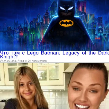
Что там с Lego Batman: Legacy of the Dark
Knight?
🕑 24.05.2026
Игры
👀 24 просмотров