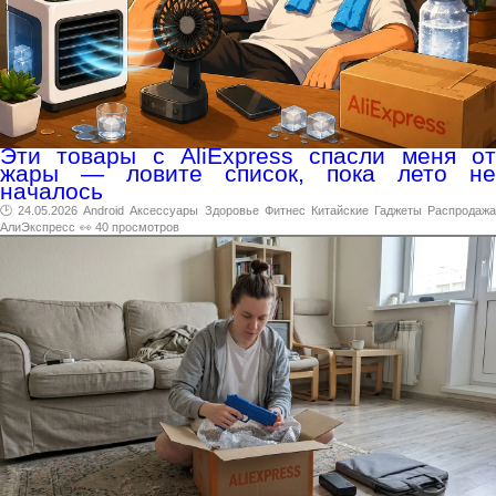
Эти товары с AliExpress спасли меня от
жары — ловите список, пока лето не
началось
🕑 24.05.2026
Android
Аксессуары
Здоровье
Фитнес
Китайские
Гаджеты
Распродаж
АлиЭкспресс
👀 40 просмотров