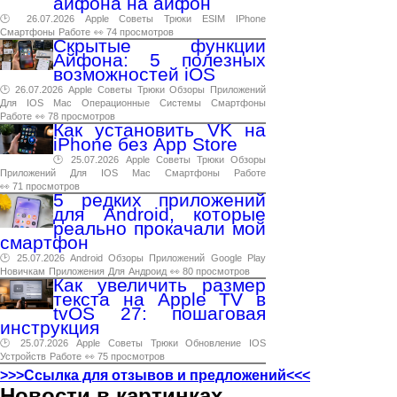
айфона на айфон
🕑 26.07.2026
Apple
Советы
Трюки
ESIM
IPhone
Смартфоны
Работе
👀 74 просмотров
Скрытые функции
Айфона: 5 полезных
возможностей iOS
🕑 26.07.2026
Apple
Советы
Трюки
Обзоры
Приложений
Для
IOS
Mac
Операционные
Системы
Смартфоны
Работе
👀 78 просмотров
Как установить VK на
iPhone без App Store
🕑 25.07.2026
Apple
Советы
Трюки
Обзоры
Приложений
Для
IOS
Mac
Смартфоны
Работе
👀 71 просмотров
5 редких приложений
для Android, которые
реально прокачали мой
смартфон
🕑 25.07.2026
Android
Обзоры
Приложений
Google
Play
Новичкам
Приложения
Для
Андроид
👀 80 просмотров
Как увеличить размер
текста на Apple TV в
tvOS 27: пошаговая
инструкция
🕑 25.07.2026
Apple
Советы
Трюки
Обновление
IOS
Устройств
Работе
👀 75 просмотров
>>>Ссылка для отзывов и предложений<<<
Новости в картинках