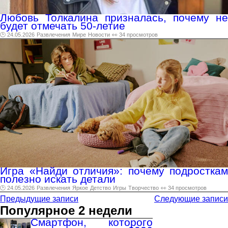
Любовь Толкалина призналась, почему не
будет отмечать 50-летие
🕑 24.05.2026
Развлечения
Мире
Новости
👀 34 просмотров
Игра «Найди отличия»: почему подросткам
полезно искать детали
🕑 24.05.2026
Развлечения
Яркое
Детство
Игры
Творчество
👀 34 просмотров
Предыдущие записи
Следующие записи
Популярное 2 недели
Смартфон, которого