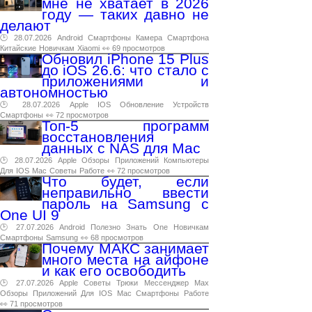
мне не хватает в 2026
году — таких давно не
делают
🕑 28.07.2026
Android
Смартфоны
Камера
Смартфона
Китайские
Новичкам
Xiaomi
👀 69 просмотров
Обновил iPhone 15 Plus
до iOS 26.6: что стало с
приложениями и
автономностью
🕑 28.07.2026
Apple
IOS
Обновление
Устройств
Смартфоны
👀 72 просмотров
Топ-5 программ
восстановления
данных с NAS для Mac
🕑 28.07.2026
Apple
Обзоры
Приложений
Компьютеры
Для
IOS
Mac
Советы
Работе
👀 72 просмотров
Что будет, если
неправильно ввести
пароль на Samsung с
One UI 9
🕑 27.07.2026
Android
Полезно
Знать
One
Новичкам
Смартфоны
Samsung
👀 68 просмотров
Почему МАКС занимает
много места на айфоне
и как его освободить
🕑 27.07.2026
Apple
Советы
Трюки
Мессенджер
Max
Обзоры
Приложений
Для
IOS
Mac
Смартфоны
Работе
👀 71 просмотров