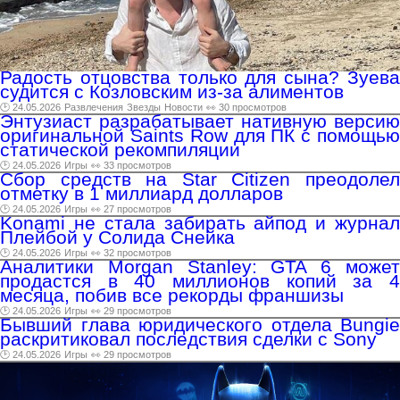
Радость отцовства только для сына? Зуева
судится с Козловским из-за алиментов
🕑 24.05.2026
Развлечения
Звезды
Новости
👀 30 просмотров
Энтузиаст разрабатывает нативную версию
оригинальной Saints Row для ПК с помощью
статической рекомпиляции
🕑 24.05.2026
Игры
👀 33 просмотров
Сбор средств на Star Citizen преодолел
отметку в 1 миллиард долларов
🕑 24.05.2026
Игры
👀 27 просмотров
Konami не стала забирать айпод и журнал
Плейбой у Солида Снейка
🕑 24.05.2026
Игры
👀 32 просмотров
Аналитики Morgan Stanley: GTA 6 может
продастся в 40 миллионов копий за 4
месяца, побив все рекорды франшизы
🕑 24.05.2026
Игры
👀 29 просмотров
Бывший глава юридического отдела Bungie
раскритиковал последствия сделки с Sony
🕑 24.05.2026
Игры
👀 29 просмотров