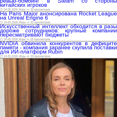
ревью-бомбинг в Steam со стороны
китайских игроков
🕑 24.05.2026
Игры
👀 33 просмотров
На Paris Major анонсирована Rocket League
на Unreal Engine 6
🕑 24.05.2026
Игры
👀 33 просмотров
Искусственный интеллект обходится в разы
дороже сотрудников: крупные компании
пересматривают бюджеты
🕑 24.05.2026
Игры
👀 28 просмотров
NVIDIA обвинила конкурентов в дефиците
памяти - компания заранее скупила поставки
для ИИ-платформ Rubin
🕑 24.05.2026
Игры
👀 33 просмотров