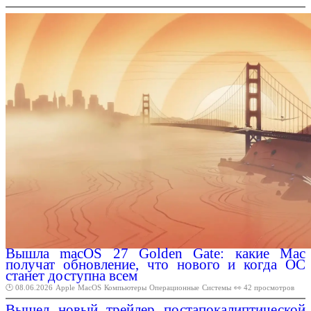
Вышла macOS 27 Golden Gate: какие Mac
получат обновление, что нового и когда ОС
станет доступна всем
🕑 08.06.2026
Apple
MacOS
Компьютеры
Операционные
Системы
👀 42 просмотров
Вышел новый трейлер постапокалиптической