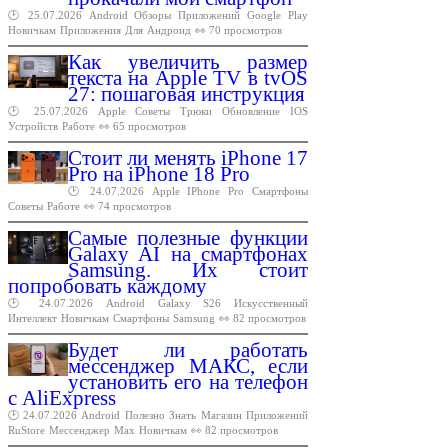
🕑 25.07.2026
Android
Обзоры
Приложений
Google
Play
Новичкам
Приложения
Для
Андроид
👀 70 просмотров
Как увеличить размер
текста на Apple TV в tvOS
27: пошаговая инструкция
🕑 25.07.2026
Apple
Советы
Трюки
Обновление
IOS
Устройств
Работе
👀 65 просмотров
Стоит ли менять iPhone 17
Pro на iPhone 18 Pro
🕑 24.07.2026
Apple
IPhone
Pro
Смартфоны
Советы
Работе
👀 74 просмотров
Самые полезные функции
Galaxy AI на смартфонах
Samsung. Их стоит
попробовать каждому
🕑 24.07.2026
Android
Galaxy
S26
Искусственный
Интеллект
Новичкам
Смартфоны
Samsung
👀 82 просмотров
Будет ли работать
мессенджер МАКС, если
установить его на телефон
с AliExpress
🕑 24.07.2026
Android
Полезно
Знать
Магазин
Приложений
RuStore
Мессенджер
Max
Новичкам
👀 82 просмотров