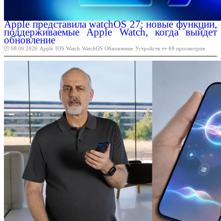
Apple представила watchOS 27: новые функции,
поддерживаемые Apple Watch, когда выйдет
обновление
🕑 08.06.2026
Apple
IOS
Watch
WatchOS
Обновление
Устройств
👀 69 просмотров