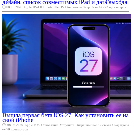
дизайн, список совместимых iPad и дата выхода
🕑 08.06.2026
Apple
IPad
IOS
Beta
IPadOS
Обновление
Устройств
👀 273 просмотров
Вышла первая бета iOS 27. Как установить ее на
свой iPhone
🕑 08.06.2026
Apple
IOS
Обновление
Устройств
Операционные
Системы
Смартфоны
👀 70 просмотров