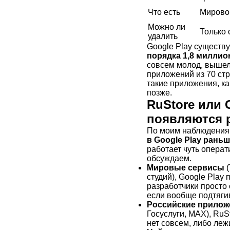
Что есть
Мировой
Можно ли
Только 
удалить
Google Play существу
порядка 1,8 милли
совсем молод, вышел 
приложений из 70 стр
такие приложения, ка
позже.
RuStore или 
появляются 
По моим наблюдениям
в Google Play рань
работает чуть операт
обсуждаем.
Мировые сервисы
(
студий), Google Play 
разработчики просто 
если вообще подтяги
Российские прилож
Госуслуги, МАХ), RuS
нет совсем, либо леж