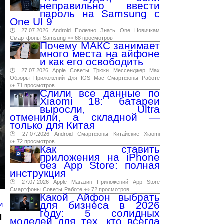
неправильно ввести
пароль на Samsung с
One UI 9
🕑 27.07.2026
Android
Полезно
Знать
One
Новичкам
Смартфоны
Samsung
👀 68 просмотров
Почему МАКС занимает
много места на айфоне
и как его освободить
🕑 27.07.2026
Apple
Советы
Трюки
Мессенджер
Max
Обзоры
Приложений
Для
IOS
Mac
Смартфоны
Работе
👀 71 просмотров
Слили все данные по
Xiaomi 18: батареи
выросли, Ultra
отменили, а складной —
только для Китая
🕑 27.07.2026
Android
Смартфоны
Китайские
Xiaomi
👀 72 просмотров
Как ставить
приложения на iPhone
без App Store: полная
инструкция
🕑 27.07.2026
Apple
Магазин
Приложений
App
Store
Смартфоны
Советы
Работе
👀 72 просмотров
Какой Айфон выбрать
для бизнеса в 2026
М
году: 5 солидных
м
моделей для тех, кто всегда