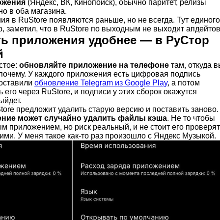
ожения
(Яндекс, ВК, Кинопоиск), обычно паритет, релизы
о в оба магазина.
я в RuStore появляются раньше, но не всегда. Тут единого
, заметил, что в RuStore по выходным не выходит апдейтов
ть приложения удобнее — в РуСтор
й
стое:
обновляйте приложение на телефоне
там, откуда в
 почему. У каждого приложения есть цифровая подпись
поставили
обновление Telegram из Google Play
, а потом
 его через RuStore, и подписи у этих сборок окажутся
ыйдет.
ore предложит удалить старую версию и поставить заново.
ние может случайно удалить файлы кэша
. Не то чтобы
ым приложением, но риск реальный, и не стоит его проверя
кими. У меня такое как-то раз произошло с Яндекс Музыкой.