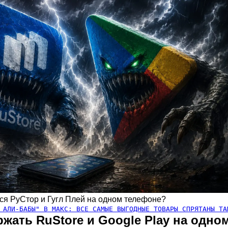
ся РуСтор и Гугл Плей на одном телефоне?
 АЛИ-БАБЫ" В МАКС: ВСЕ САМЫЕ ВЫГОДНЫЕ ТОВАРЫ СПРЯТАНЫ ТА
жать RuStore и Google Play на одно