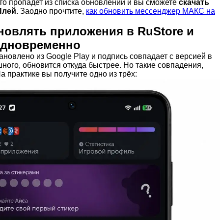
то пропадет из списка обновлений и вы сможете
скачать
Плей
. Заодно прочтите,
как обновить мессенджер МАКС на
новлять приложения в RuStore и
 одновременно
новлено из Google Play и подпись совпадает с версией в
шного, обновится откуда быстрее. Но такие совпадения,
а практике вы получите одно из трёх: