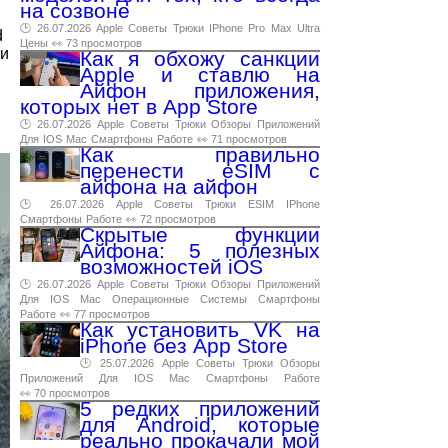
на созвоне
🕑 26.07.2026
Apple
Советы
Трюки
IPhone
Pro
Max
Ultra
d
Цены
👀 73 просмотров
 и
Как я обхожу санкции
Apple и ставлю на
Айфон приложения,
которых нет в App Store
🕑 26.07.2026
Apple
Советы
Трюки
Обзоры
Приложений
Для
IOS
Mac
Смартфоны
Работе
👀 71 просмотров
Как правильно
перенести eSIM с
айфона на айфон
🕑 26.07.2026
Apple
Советы
Трюки
ESIM
IPhone
Смартфоны
Работе
👀 72 просмотров
Скрытые функции
Айфона: 5 полезных
возможностей iOS
🕑 26.07.2026
Apple
Советы
Трюки
Обзоры
Приложений
Для
IOS
Mac
Операционные
Системы
Смартфоны
Работе
👀 77 просмотров
Как установить VK на
iPhone без App Store
🕑 25.07.2026
Apple
Советы
Трюки
Обзоры
Приложений
Для
IOS
Mac
Смартфоны
Работе
👀 70 просмотров
5 редких приложений
для Android, которые
реально прокачали мой