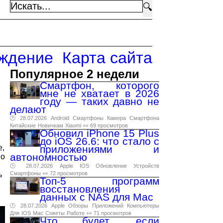
🔍
ждение
Карта сайта
Популярное 2 недели
Смартфон, которого
мне не хватает в 2026
году — таких давно не
делают
🕑 28.07.2026
Android
Смартфоны
Камера
Смартфона
Китайские
Новичкам
Xiaomi
👀 69 просмотров
Обновил iPhone 15 Plus
до iOS 26.6: что стало с
e,
приложениями и
автономностью
но
🕑 28.07.2026
Apple
IOS
Обновление
Устройств
ь
Смартфоны
👀 72 просмотров
Топ-5 программ
восстановления
данных с NAS для Mac
🕑 28.07.2026
Apple
Обзоры
Приложений
Компьютеры
Для
IOS
Mac
Советы
Работе
👀 71 просмотров
Что будет, если