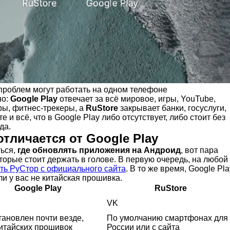
проблем могут работать на одном телефоне
но:
Google Play
отвечает за всё мировое, игры, YouTube,
ры, фитнес-трекеры, а
RuStore
закрывает банки, госуслуги,
е и всё, что в Google Play либо отсутствует, либо стоит без
да.
отличается от Google Play
ься,
где обновлять приложения на Андроид
, вот пара
торые стоит держать в голове. В первую очередь, на любой
ть РуСтор с официального сайта
. В то же время, Google Pla
ли у вас не китайская прошивка.
Google Play
RuStore
VK
ановлен почти везде,
По умолчанию смартфонах для
итайских прошивок
России или с сайта