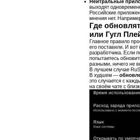
Нейтральные прил
выходят одновременн
Российские приложени
мнения нет. Например
Где обновля
или Гугл Пле
Главное правило про
его поставили. И вот
разработчика. Если 
попытаетесь обновить
разными, ничего не в
В лучшем случае RuSt
В худшем —
обновле
это случается с кажд
на своём чате с близ