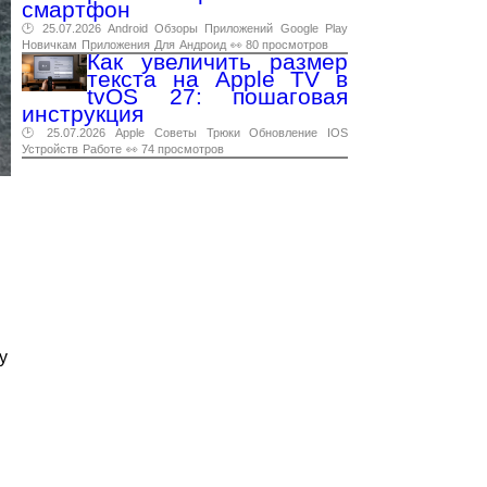
смартфон
🕑 25.07.2026
Android
Обзоры
Приложений
Google
Play
Новичкам
Приложения
Для
Андроид
👀 80 просмотров
Как увеличить размер
текста на Apple TV в
tvOS 27: пошаговая
инструкция
🕑 25.07.2026
Apple
Советы
Трюки
Обновление
IOS
Устройств
Работе
👀 74 просмотров
y