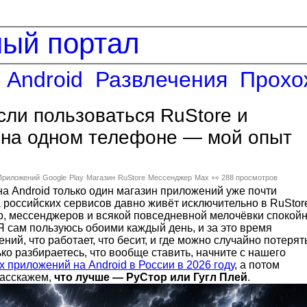
ный портал
Android
Развлечения
Прохо
если пользоваться RuStore и
 на одном телефоне — мой опыт
Приложений
Google
Play
Магазин
RuStore
Мессенджер
Max
👀 288 просмотров
на Android только один магазин приложений уже почти
 российских сервисов давно живёт исключительно в RuStor
гр, мессенджеров и всякой повседневной мелочёвки спокой
 Я сам пользуюсь обоими каждый день, и за это время
ний, что работает, что бесит, и где можно случайно потерят
ко разбираетесь, что вообще ставить, начните с нашего
 приложений на Android в России в 2026 году
, а потом
расскажем,
что лучше — РуСтор или Гугл Плей
.