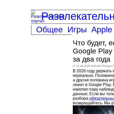
Развлекатель
Общее
Игры
Apple
Что будет, 
Google Play
за два года
🕑 31.05.2026
Android
Обзоры
В 2026 году держать 
нереально. Половина
а другая половина и
лежит в Google Play.
накопил пару наблюде
данные. Если вы толь
разбора
обязательных
возвращайтесь. Мы 