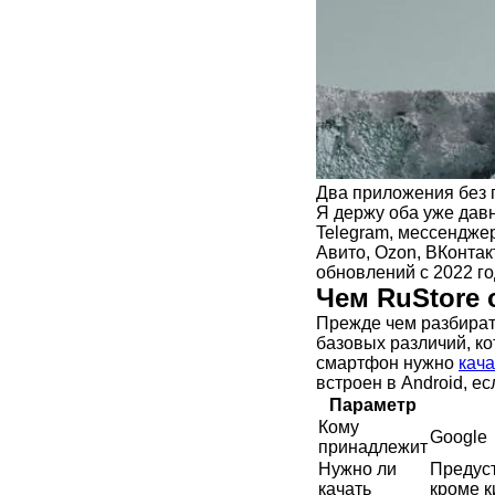
Два приложения без 
Я держу оба уже дав
Telegram, мессендже
Авито, Ozon, ВКонтакт
обновлений с 2022 го
Чем RuStore 
Прежде чем разбират
базовых различий, ко
смартфон нужно
кача
встроен в Android, ес
Параметр
Кому
Google
принадлежит
Нужно ли
Предуст
качать
кроме к