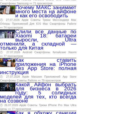
Смартфоны
Samsung
👀 71 просмотров
Почему МАКС занимает
много места на айфоне
и как его освободить
🕑 27.07.2026
Apple
Советы
Трюки
Мессенджер
Max
Обзоры
Приложений
Для
IOS
Mac
Смартфоны
Работе
👀 74 просмотров
Слили все данные по
Xiaomi 18: батареи
выросли, Ultra
отменили, а складной —
только для Китая
🕑 27.07.2026
Android
Смартфоны
Китайские
Xiaomi
👀 77 просмотров
Как ставить
приложения на iPhone
без App Store: полная
инструкция
🕑 27.07.2026
Apple
Магазин
Приложений
App
Store
Смартфоны
Советы
Работе
👀 79 просмотров
Какой Айфон выбрать
для бизнеса в 2026
году: 5 солидных
моделей для тех, кто всегда
на созвоне
🕑 26.07.2026
Apple
Советы
Трюки
IPhone
Pro
Max
Ultra
Цены
👀 77 просмотров
Как я обхожу санкции