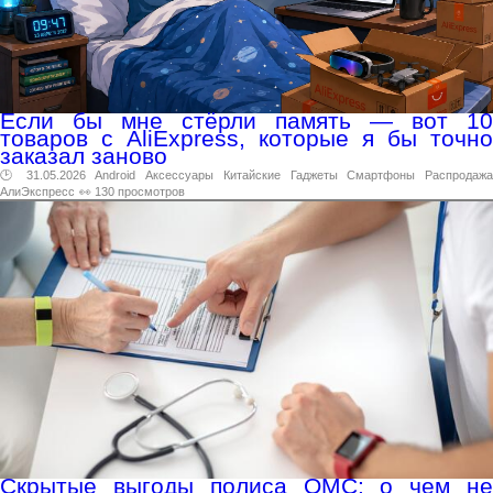
Если бы мне стёрли память — вот 10
товаров с AliExpress, которые я бы точно
заказал заново
🕑 31.05.2026
Android
Аксессуары
Китайские
Гаджеты
Смартфоны
Распродажа
АлиЭкспресс
👀 130 просмотров
Скрытые выгоды полиса ОМС: о чем не