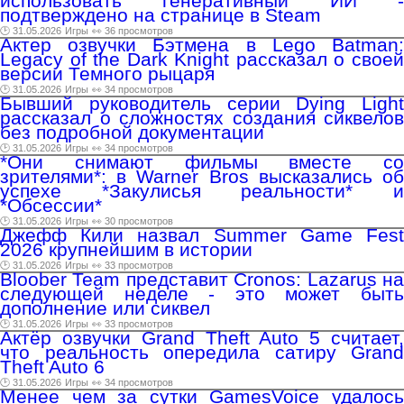
использовать генеративный ИИ -
подтверждено на странице в Steam
🕑 31.05.2026
Игры
👀 36 просмотров
Актер озвучки Бэтмена в Lego Batman:
Legacy of the Dark Knight рассказал о своей
версии Темного рыцаря
🕑 31.05.2026
Игры
👀 34 просмотров
Бывший руководитель серии Dying Light
рассказал о сложностях создания сиквелов
без подробной документации
🕑 31.05.2026
Игры
👀 34 просмотров
*Они снимают фильмы вместе со
зрителями*: в Warner Bros высказались об
успехе *Закулисья реальности* и
*Обсессии*
🕑 31.05.2026
Игры
👀 30 просмотров
Джефф Кили назвал Summer Game Fest
2026 крупнейшим в истории
🕑 31.05.2026
Игры
👀 33 просмотров
Bloober Team представит Cronos: Lazarus на
следующей неделе - это может быть
дополнение или сиквел
🕑 31.05.2026
Игры
👀 33 просмотров
Актёр озвучки Grand Theft Auto 5 считает,
что реальность опередила сатиру Grand
Theft Auto 6
🕑 31.05.2026
Игры
👀 34 просмотров
Менее чем за сутки GamesVoice удалось