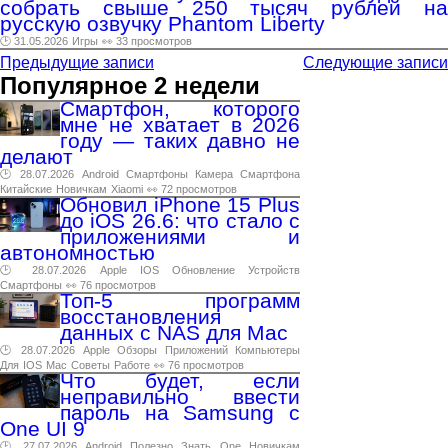
собрать свыше 250 тысяч рублей на
русскую озвучку Phantom Liberty
🕑 31.05.2026
Игры
👀 33 просмотров
Предыдущие записи
Следующие записи
Популярное 2 недели
Смартфон, которого
мне не хватает в 2026
году — таких давно не
делают
🕑 28.07.2026
Android
Смартфоны
Камера
Смартфона
Китайские
Новичкам
Xiaomi
👀 72 просмотров
Обновил iPhone 15 Plus
до iOS 26.6: что стало с
приложениями и
автономностью
🕑 28.07.2026
Apple
IOS
Обновление
Устройств
Смартфоны
👀 76 просмотров
Топ-5 программ
восстановления
данных с NAS для Mac
🕑 28.07.2026
Apple
Обзоры
Приложений
Компьютеры
Для
IOS
Mac
Советы
Работе
👀 76 просмотров
Что будет, если
неправильно ввести
пароль на Samsung с
One UI 9
🕑 27.07.2026
Android
Полезно
Знать
One
Новичкам