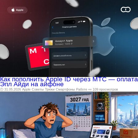
Как пополнить Apple ID через МТС — оплата
Эпл Айди на айфоне
🕑 31.05.2026
Apple
Советы
Трюки
Смартфоны
Работе
👀 109 просмотров