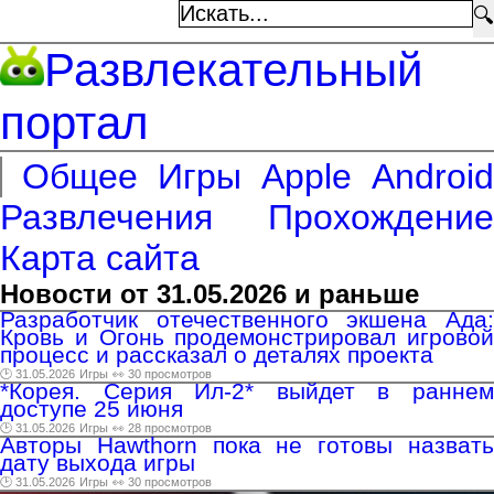
🔍
Развлекательный
портал
Общее
Игры
Apple
Android
Развлечения
Прохождение
Карта сайта
Новости от 31.05.2026 и раньше
Разработчик отечественного экшена Ада:
Кровь и Огонь продемонстрировал игровой
процесс и рассказал о деталях проекта
🕑 31.05.2026
Игры
👀 30 просмотров
*Корея. Серия Ил-2* выйдет в раннем
доступе 25 июня
🕑 31.05.2026
Игры
👀 28 просмотров
Авторы Hawthorn пока не готовы назвать
дату выхода игры
🕑 31.05.2026
Игры
👀 30 просмотров