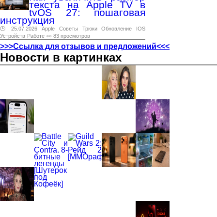
текста на Apple TV в
tvOS 27: пошаговая
инструкция
🕑 25.07.2026
Apple
Советы
Трюки
Обновление
IOS
Устройств
Работе
👀 83 просмотров
>>>Ссылка для отзывов и предложений<<<
Новости в картинках