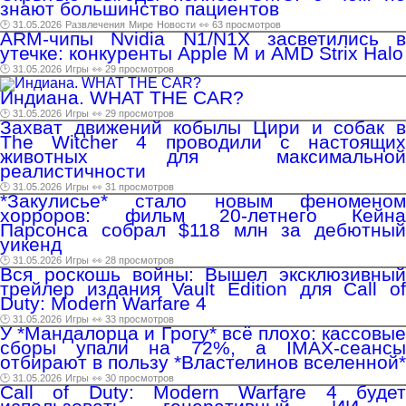
знают большинство пациентов
🕑 31.05.2026
Развлечения
Мире
Новости
👀 63 просмотров
ARM-чипы Nvidia N1/N1X засветились в
утечке: конкуренты Apple M и AMD Strix Halo
🕑 31.05.2026
Игры
👀 29 просмотров
Индиана. WHAT THE CAR?
🕑 31.05.2026
Игры
👀 29 просмотров
Захват движений кобылы Цири и собак в
The Witcher 4 проводили с настоящих
животных для максимальной
реалистичности
🕑 31.05.2026
Игры
👀 31 просмотров
*Закулисье* стало новым феноменом
хорроров: фильм 20-летнего Кейна
Парсонса собрал $118 млн за дебютный
уикенд
🕑 31.05.2026
Игры
👀 28 просмотров
Вся роскошь войны: Вышел эксклюзивный
трейлер издания Vault Edition для Call of
Duty: Modern Warfare 4
🕑 31.05.2026
Игры
👀 33 просмотров
У *Мандалорца и Грогу* всё плохо: кассовые
сборы упали на 72%, а IMAX-сеансы
отбирают в пользу *Властелинов вселенной*
🕑 31.05.2026
Игры
👀 30 просмотров
Call of Duty: Modern Warfare 4 будет