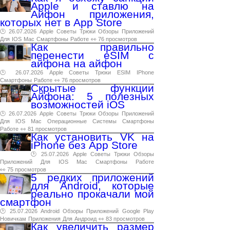
Apple и ставлю на
Айфон приложения,
которых нет в App Store
🕑 26.07.2026
Apple
Советы
Трюки
Обзоры
Приложений
Для
IOS
Mac
Смартфоны
Работе
👀 76 просмотров
Как правильно
перенести eSIM с
айфона на айфон
🕑 26.07.2026
Apple
Советы
Трюки
ESIM
IPhone
Смартфоны
Работе
👀 76 просмотров
Скрытые функции
Айфона: 5 полезных
возможностей iOS
🕑 26.07.2026
Apple
Советы
Трюки
Обзоры
Приложений
Для
IOS
Mac
Операционные
Системы
Смартфоны
Работе
👀 81 просмотров
Как установить VK на
iPhone без App Store
🕑 25.07.2026
Apple
Советы
Трюки
Обзоры
Приложений
Для
IOS
Mac
Смартфоны
Работе
👀 75 просмотров
5 редких приложений
для Android, которые
реально прокачали мой
смартфон
🕑 25.07.2026
Android
Обзоры
Приложений
Google
Play
Новичкам
Приложения
Для
Андроид
👀 83 просмотров
Как увеличить размер