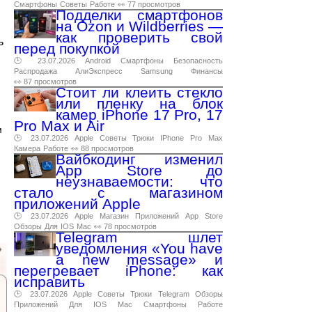
Смартфоны
Советы
Работе
👀 77 просмотров
Подделки смартфонов
на Ozon и Wildberries —
как проверить свой
ь
перед покупкой
🕑 23.07.2026
Android
Смартфоны
Безопасность
Распродажа
АлиЭкспресс
Samsung
Финансы
👀 87 просмотров
Стоит ли клеить стекло
или пленку на блок
камер iPhone 17 Pro, 17
Pro Max и Air
и
🕑 23.07.2026
Apple
Советы
Трюки
IPhone
Pro
Max
Камера
Работе
👀 88 просмотров
Вайбкодинг изменил
App Store до
неузнаваемости: что
стало с магазином
приложений Apple
🕑 23.07.2026
Apple
Магазин
Приложений
App
Store
Обзоры
Для
IOS
Mac
👀 78 просмотров
Telegram шлет
уведомления «You have
a new message» и
перегревает iPhone: как
исправить
🕑 23.07.2026
Apple
Советы
Трюки
Telegram
Обзоры
Приложений
Для
IOS
Mac
Смартфоны
Работе