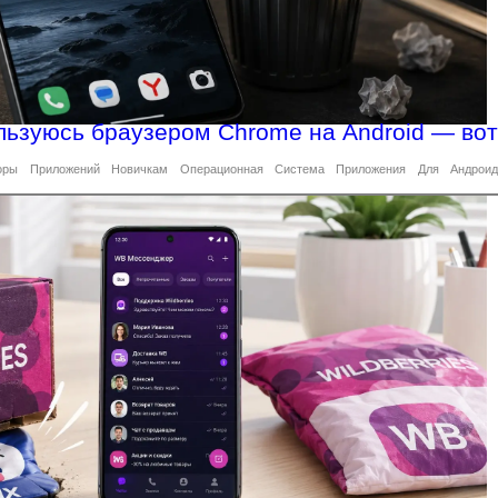
льзуюсь браузером Chrome на Android — вот
оры
Приложений
Новичкам
Операционная
Система
Приложения
Для
Андрои