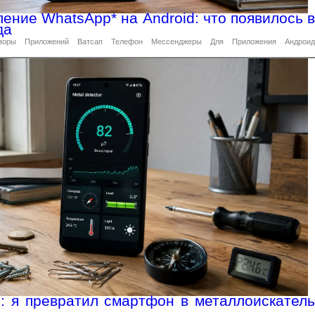
ение WhatsApp* на Android: что появилось в
да
зоры
Приложений
Ватсап
Телефон
Мессенджеры
Для
Приложения
Андроид
d: я превратил смартфон в металлоискатель