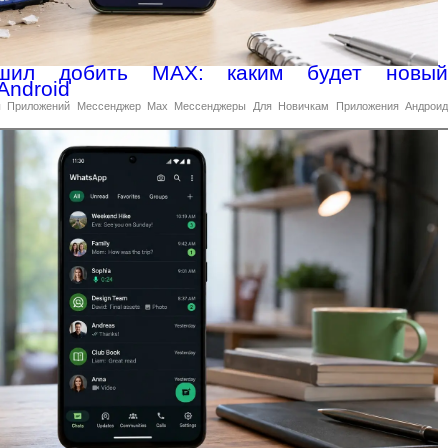
решил добить MAX: каким будет новый
Android
ы
Приложений
Мессенджер
Max
Мессенджеры
Для
Новичкам
Приложения
Андрои