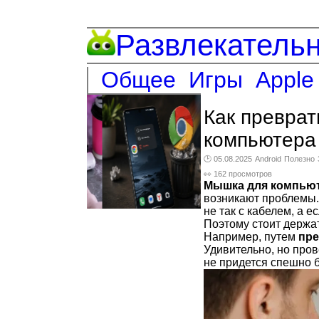
Развлекатель
Общее
Игры
Apple
Как преврат
компьютера
🕑 05.08.2025
Android
Полезно
👀 162 просмотров
Мышка для компью
возникают проблемы.
не так с кабелем, а 
Поэтому стоит держа
Например, путем
пре
Удивительно, но пров
не придется спешно б