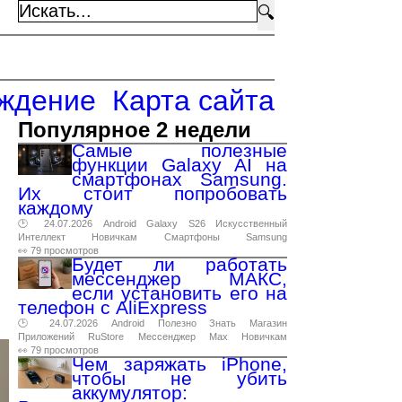
🔍
ждение
Карта сайта
Популярное 2 недели
Самые полезные
функции Galaxy AI на
смартфонах Samsung.
Их стоит попробовать
каждому
🕑 24.07.2026
Android
Galaxy
S26
Искусственный
Интеллект
Новичкам
Смартфоны
Samsung
👀 79 просмотров
Будет ли работать
мессенджер МАКС,
если установить его на
телефон с AliExpress
🕑 24.07.2026
Android
Полезно
Знать
Магазин
Приложений
RuStore
Мессенджер
Max
Новичкам
👀 79 просмотров
Чем заряжать iPhone,
чтобы не убить
аккумулятор: