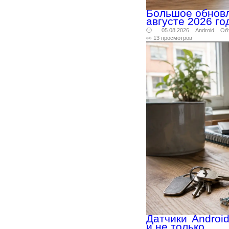
Большое обновл
августе 2026 го
🕑 05.08.2026
Android
Об
👀 13 просмотров
Датчики Androi
и не только