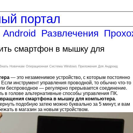
ный портал
Android
Развлечения
Прохо
ить смартфон в мышку для
Знать
Новичкам
Операционная
Система
Windows
Приложения
Для
Андроид
тера
— это незаменимое устройство, с которым постоянно
 Если инструмент управления проводной, то обычно что-то
если беспроводное — регулярно прерывается соединение.
ть в голове альтернативные способы управления ПК.
вращения смартфона в мышку для компьютера
.
ернуть подобную затею можно буквально за 5 минут, и вам
ежать в магазин за новым устройством.