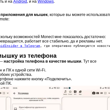
ть и на
Android
, и на
Windows
.
е
приложения для мышек
, которые вы можете использоват
mote:
скольку возможностей Monect мне показалось достаточно:
вращается, работает все стабильно, да и рекламы нет.
oidInsider в Telegram
, где оперативно публикуются новост
 мышку из телефона
 —
настройка телефона в качестве мышки
. Тут все
и ПК к одной сети Wi-Fi.
обоих устройства.
ртфоне нажмите кнопку «Подключить».
ой ПК.