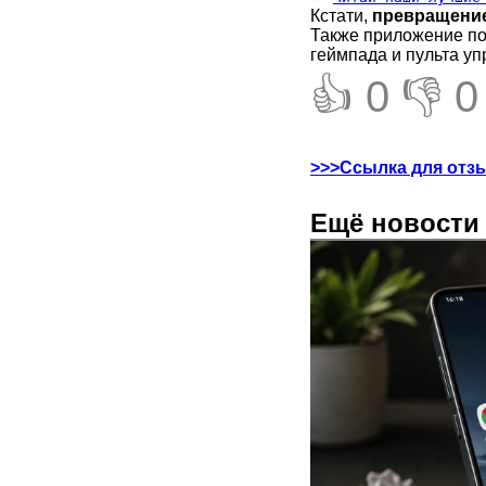
Кстати,
превращени
Также приложение по
геймпада и пульта у
👍 0
👎 0
>>>Ссылка для отз
Ещё новости