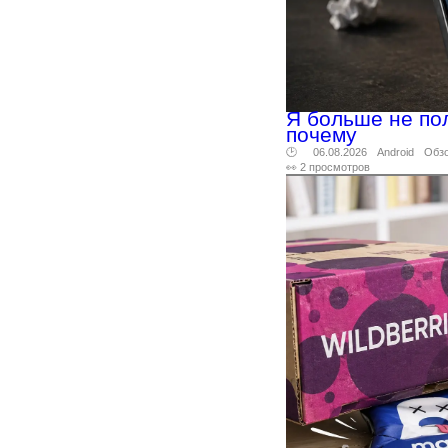
Я больше не по
почему
🕑 06.08.2026
Android
Обз
👀 2 просмотров