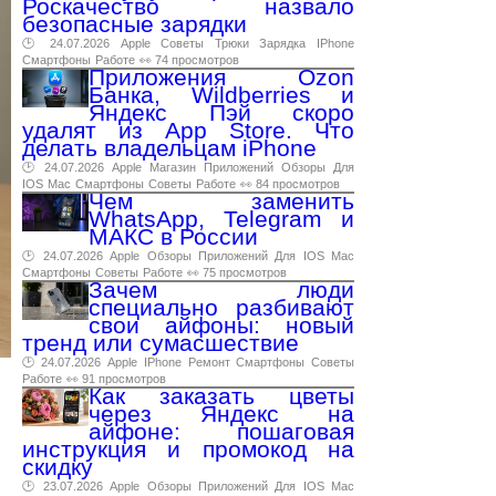
Роскачество назвало
безопасные зарядки
🕑 24.07.2026
Apple
Советы
Трюки
Зарядка
IPhone
Смартфоны
Работе
👀 74 просмотров
Приложения Ozon
Банка, Wildberries и
Яндекс Пэй скоро
удалят из App Store. Что
делать владельцам iPhone
🕑 24.07.2026
Apple
Магазин
Приложений
Обзоры
Для
IOS
Mac
Смартфоны
Советы
Работе
👀 84 просмотров
Чем заменить
WhatsApp, Telegram и
МАКС в России
🕑 24.07.2026
Apple
Обзоры
Приложений
Для
IOS
Mac
Смартфоны
Советы
Работе
👀 75 просмотров
Зачем люди
специально разбивают
свои айфоны: новый
тренд или сумасшествие
🕑 24.07.2026
Apple
IPhone
Ремонт
Смартфоны
Советы
Работе
👀 91 просмотров
Как заказать цветы
через Яндекс на
айфоне: пошаговая
инструкция и промокод на
скидку
🕑 23.07.2026
Apple
Обзоры
Приложений
Для
IOS
Mac