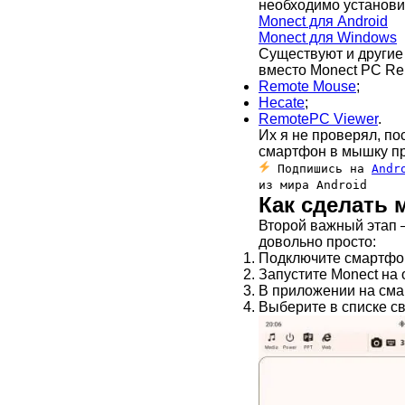
необходимо установи
Monect для Android
Monect для Windows
Существуют и други
вместо Monect PC Re
Remote Mouse
;
Hecate
;
RemotePC Viewer
.
Их я не проверял, по
смартфон в мышку пре
Подпишись на
Andr
из мира Android
Как сделать
Второй важный этап
довольно просто:
Подключите смартфон 
Запустите Monect на 
В приложении на сма
Выберите в списке св