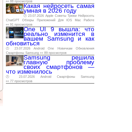
👀 88 просмотров
Какая нейросеть самая
умная в 2026 году
🕑 23.07.2026
Apple
Советы
Трюки
Нейросеть
ChatGPT
Обзоры
Приложений
Для
IOS
Mac
Работе
👀 91 просмотров
One UI 9 вышла: что
реально изменится в
вашем Samsung и как
обновиться
🕑 23.07.2026
Android
One
Новичкам
Обновления
Смартфоны
Samsung
👀 89 просмотров
Samsung решила
главную проблему
своих смартфонов —
что изменилось
🕑 23.07.2026
Android
Смартфоны
Samsung
👀 77 просмотров