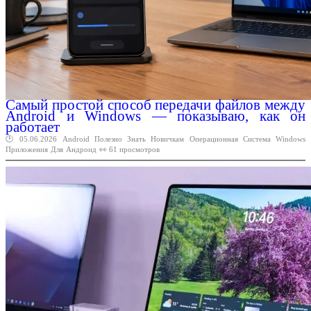
Cамый простой способ передачи файлов между
Android и Windows — показываю, как он
работает
🕑 05.06.2026
Android
Полезно
Знать
Новичкам
Операционная
Система
Windows
Приложения
Для
Андроид
👀 61 просмотров