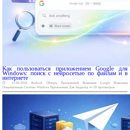
Как пользоваться приложением Google для
Windows: поиск с нейросетью по файлам и в
интернете
🕑 15.04.2026
Android
Обзоры
Приложений
Компания
Google
Новичкам
Операционная
Система
Windows
Приложения
Для
Андроид
👀 59 просмотров