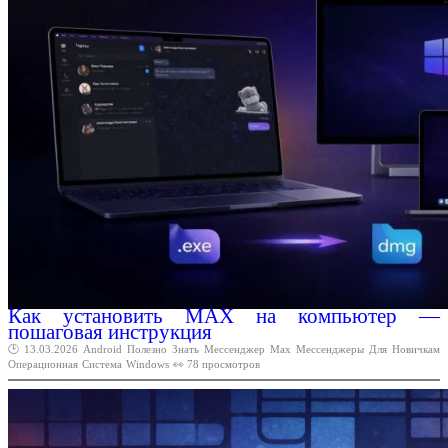
Как установить MAX на компьютер —
пошаговая инструкция
🕑 13.03.2026
Android
Полезно
Знать
Мессенджер
Max
Мессенджеры
Для
Новичкам
Операционная
Система
Windows
👀 78 просмотров