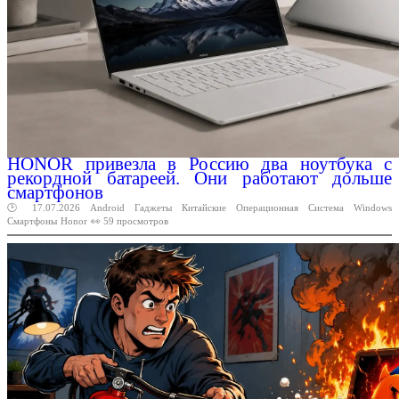
HONOR привезла в Россию два ноутбука с
рекордной батареей. Они работают дольше
смартфонов
🕑 17.07.2026
Android
Гаджеты
Китайские
Операционная
Система
Windows
Смартфоны
Honor
👀 59 просмотров