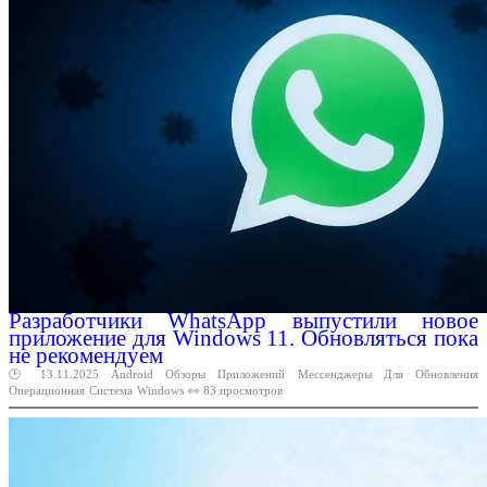
Разработчики WhatsApp выпустили новое
приложение для Windows 11. Обновляться пока
не рекомендуем
🕑 13.11.2025
Android
Обзоры
Приложений
Мессенджеры
Для
Обновления
Операционная
Система
Windows
👀 83 просмотров