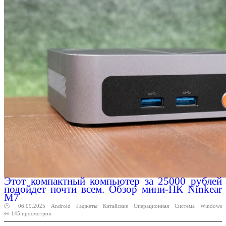
Этот компактный компьютер за 25000 рублей
подойдет почти всем. Обзор мини-ПК Ninkear
M7
🕑 06.09.2025
Android
Гаджеты
Китайские
Операционная
Система
Windows
👀 145 просмотров