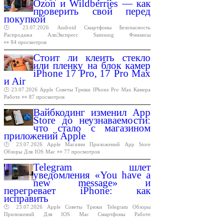
Ozon и Wildberries — как
проверить свой перед
покупкой
🕑 23.07.2026
Android
Смартфоны
Безопасность
Распродажа
АлиЭкспресс
Samsung
Финансы
👀 84 просмотров
Стоит ли клеить стекло
или пленку на блок камер
iPhone 17 Pro, 17 Pro Max
и Air
🕑 23.07.2026
Apple
Советы
Трюки
IPhone
Pro
Max
Камера
Работе
👀 87 просмотров
Вайбкодинг изменил App
Store до неузнаваемости:
что стало с магазином
приложений Apple
🕑 23.07.2026
Apple
Магазин
Приложений
App
Store
Обзоры
Для
IOS
Mac
👀 77 просмотров
Telegram шлет
уведомления «You have a
new message» и
перегревает iPhone: как
исправить
🕑 23.07.2026
Apple
Советы
Трюки
Telegram
Обзоры
Приложений
Для
IOS
Mac
Смартфоны
Работе