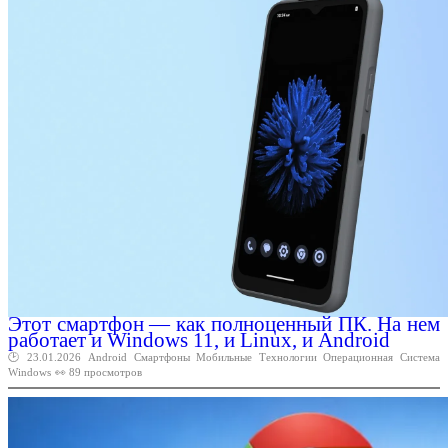
Этот смартфон — как полноценный ПК. На нем
работает и Windows 11, и Linux, и Android
🕑 23.01.2026
Android
Смартфоны
Мобильные
Технологии
Операционная
Система
Windows
👀 89 просмотров