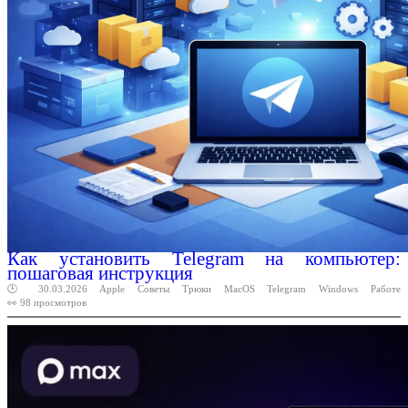
Как установить Telegram на компьютер:
пошаговая инструкция
🕑 30.03.2026
Apple
Советы
Трюки
MacOS
Telegram
Windows
Работе
👀 98 просмотров