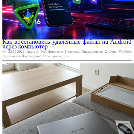
Как восстановить удалённые файлы на Android
через компьютер
🕑 23.06.2026
Android
Это
Интересно
Новичкам
Операционная
Система
Windows
Приложения
Для
Андроид
👀 52 просмотров