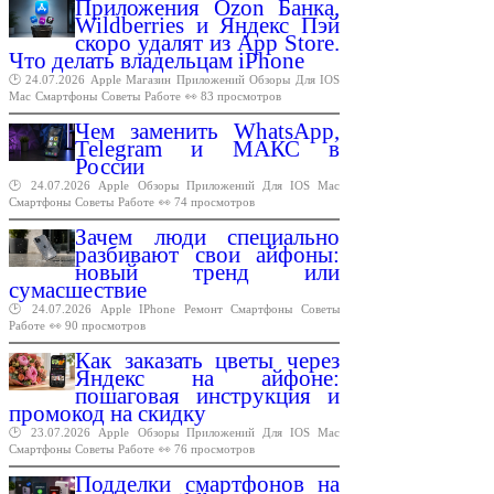
Приложения Ozon Банка,
Wildberries и Яндекс Пэй
скоро удалят из App Store.
Что делать владельцам iPhone
🕑 24.07.2026
Apple
Магазин
Приложений
Обзоры
Для
IOS
Mac
Смартфоны
Советы
Работе
👀 83 просмотров
Чем заменить WhatsApp,
Telegram и МАКС в
России
🕑 24.07.2026
Apple
Обзоры
Приложений
Для
IOS
Mac
Смартфоны
Советы
Работе
👀 74 просмотров
Зачем люди специально
разбивают свои айфоны:
новый тренд или
сумасшествие
🕑 24.07.2026
Apple
IPhone
Ремонт
Смартфоны
Советы
Работе
👀 90 просмотров
Как заказать цветы через
Яндекс на айфоне:
пошаговая инструкция и
промокод на скидку
🕑 23.07.2026
Apple
Обзоры
Приложений
Для
IOS
Mac
Смартфоны
Советы
Работе
👀 76 просмотров
Подделки смартфонов на