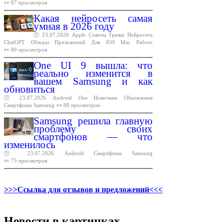
👀 87 просмотров
Какая нейросеть самая
умная в 2026 году
🕑 23.07.2026
Apple
Советы
Трюки
Нейросеть
ChatGPT
Обзоры
Приложений
Для
IOS
Mac
Работе
👀 90 просмотров
One UI 9 вышла: что
реально изменится в
вашем Samsung и как
обновиться
🕑 23.07.2026
Android
One
Новичкам
Обновления
Смартфоны
Samsung
👀 88 просмотров
Samsung решила главную
проблему своих
смартфонов — что
изменилось
🕑 23.07.2026
Android
Смартфоны
Samsung
👀 75 просмотров
>>>Ссылка для отзывов и предложений<<<
Новости в картинках