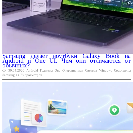
Samsung делает ноутбуки Galaxy Book на
Android и One UI. Чем они отличаются от
обычных?
🕑 30.04.2026
Android
Гаджеты
One
Операционная
Система
Windows
Смартфоны
Samsung
👀 73 просмотров