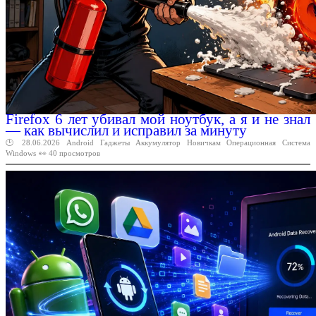
Firefox 6 лет убивал мой ноутбук, а я и не знал
— как вычислил и исправил за минуту
🕑 28.06.2026
Android
Гаджеты
Аккумулятор
Новичкам
Операционная
Система
Windows
👀 40 просмотров