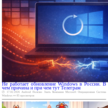
Не работает обновление Windows в России. В
чем причина и при чем тут Телеграм
🕑 17.02.2026
Android
Полезно
Знать
Компания
Microsoft
Операционная
Система
Windows
👀 85 просмотров