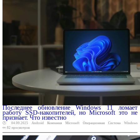
Последнее обновление Windows 11 ломает
работу SSD-накопителей, но Microsoft это не
признает. Что известно
🕑 04.09.2025
Android
Компания
Microsoft
Операционная
Система
Windows
👀 82 просмотров