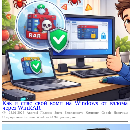
Как я спас свой комп на Windows от взлома
через WinRAR
🕑 28.01.2026
Android
Полезно
Знать
Безопасность
Компания
Google
Новичкам
Операционная
Система
Windows
👀 94 просмотров