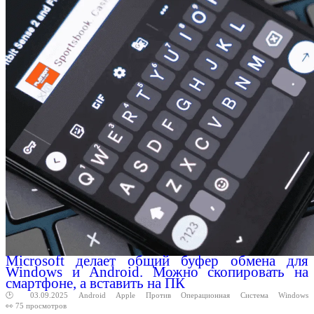
Microsoft делает общий буфер обмена для
Windows и Android. Можно скопировать на
смартфоне, а вставить на ПК
🕑 03.09.2025
Android
Apple
Против
Операционная
Система
Windows
👀 75 просмотров