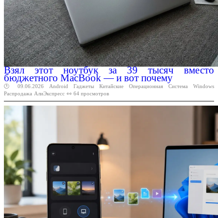
Взял этот ноутбук за 39 тысяч вместо
бюджетного MacBook — и вот почему
🕑 09.06.2026
Android
Гаджеты
Китайские
Операционная
Система
Windows
Распродажа
АлиЭкспресс
👀 64 просмотров