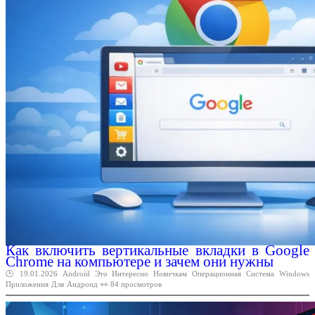
Как включить вертикальные вкладки в Google
Chrome на компьютере и зачем они нужны
🕑 19.01.2026
Android
Это
Интересно
Новичкам
Операционная
Система
Windows
Приложения
Для
Андроид
👀 84 просмотров