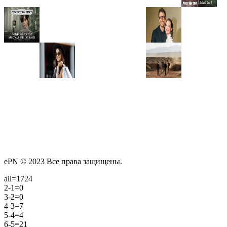
ePN © 2023 Все права защищены.
all=1724
2-1=0
3-2=0
4-3=7
5-4=4
6-5=21