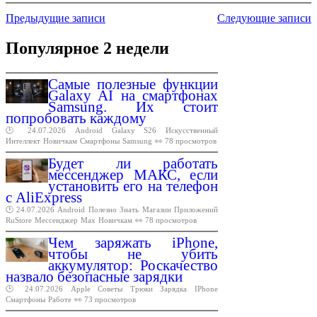
Предыдущие записи
Следующие записи
Популярное 2 недели
Самые полезные функции
Galaxy AI на смартфонах
Samsung. Их стоит
попробовать каждому
🕑 24.07.2026
Android
Galaxy
S26
Искусственный
Интеллект
Новичкам
Смартфоны
Samsung
👀 78 просмотров
Будет ли работать
мессенджер МАКС, если
установить его на телефон
с AliExpress
🕑 24.07.2026
Android
Полезно
Знать
Магазин
Приложений
RuStore
Мессенджер
Max
Новичкам
👀 78 просмотров
Чем заряжать iPhone,
чтобы не убить
аккумулятор: Роскачество
назвало безопасные зарядки
🕑 24.07.2026
Apple
Советы
Трюки
Зарядка
IPhone
Смартфоны
Работе
👀 73 просмотров