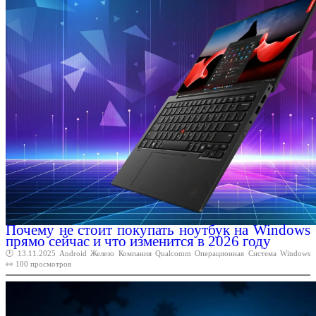
Почему не стоит покупать ноутбук на Windows
прямо сейчас и что изменится в 2026 году
🕑 13.11.2025
Android
Железо
Компания
Qualcomm
Операционная
Система
Windows
👀 100 просмотров