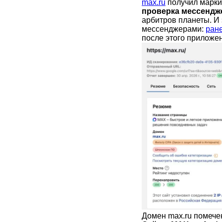
max.ru
получил марки
проверка мессендж
арбитров планеты. И
мессенджерами:
ране
после этого приложен
Домен max.ru помечен