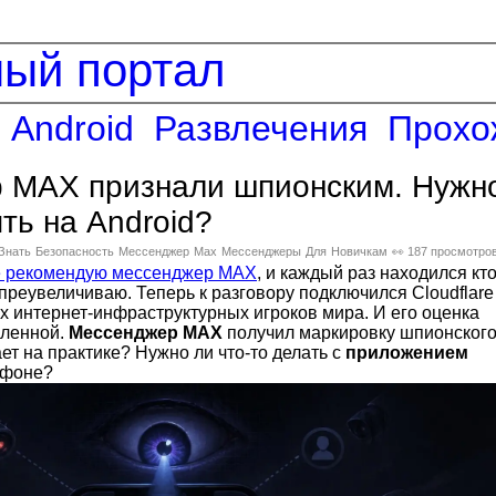
ный портал
Android
Развлечения
Прохо
 MAX признали шпионским. Нужн
ять на Android?
Знать
Безопасность
Мессенджер
Max
Мессенджеры
Для
Новичкам
👀 187 просмотро
е рекомендую мессенджер MAX
, и каждый раз находился кто
я преувеличиваю. Теперь к разговору подключился Cloudflare
х интернет-инфраструктурных игроков мира. И его оценка
сленной.
Мессенджер MAX
получил маркировку шпионског
ает на практике? Нужно ли что-то делать с
приложением
тфоне?