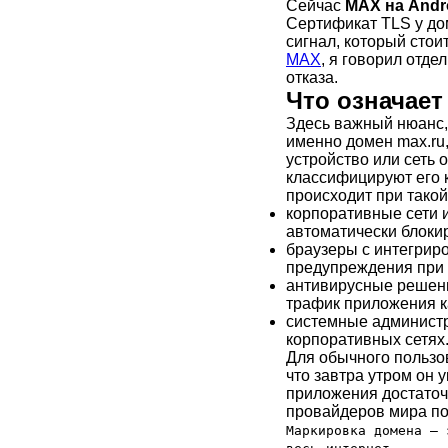
Сейчас
MAX на Andr
Сертификат TLS у до
сигнал, который стои
MAX
, я говорил отде
отказа.
Что означае
Здесь важный нюанс, 
именно домен max.ru,
устройство или сеть 
классифицируют его 
происходит при такой
корпоративные сети и
автоматически блокир
браузеры с интегрир
предупреждения при 
антивирусные решени
трафик приложения к
системные администр
корпоративных сетях
Для обычного пользов
что завтра утром он 
приложения достаточн
провайдеров мира по
Маркировка домена — 