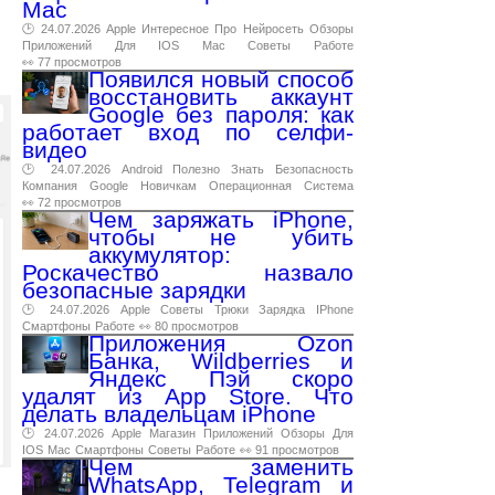
Mac
🕑 24.07.2026
Apple
Интересное
Про
Нейросеть
Обзоры
Приложений
Для
IOS
Mac
Советы
Работе
👀 77 просмотров
Появился новый способ
восстановить аккаунт
Google без пароля: как
работает вход по селфи-
видео
🕑 24.07.2026
Android
Полезно
Знать
Безопасность
Компания
Google
Новичкам
Операционная
Система
👀 72 просмотров
Чем заряжать iPhone,
чтобы не убить
аккумулятор:
Роскачество назвало
безопасные зарядки
🕑 24.07.2026
Apple
Советы
Трюки
Зарядка
IPhone
Смартфоны
Работе
👀 80 просмотров
Приложения Ozon
Банка, Wildberries и
Яндекс Пэй скоро
удалят из App Store. Что
делать владельцам iPhone
🕑 24.07.2026
Apple
Магазин
Приложений
Обзоры
Для
IOS
Mac
Смартфоны
Советы
Работе
👀 91 просмотров
Чем заменить
WhatsApp, Telegram и