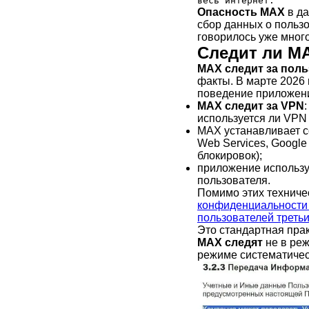
весь интернет.
Опасность MAX
в да
сбор данных о пользо
говорилось уже много
Следит ли M
MAX следит за пол
факты. В марте 2026
поведение приложен
MAX следит за VPN
используется ли VPN 
MAX устанавливает с
Web Services, Googl
блокировок);
приложение использу
пользователя.
Помимо этих техниче
конфиденциальности
пользователей треть
Это стандартная прак
MAX следят
не в реж
режиме систематичес