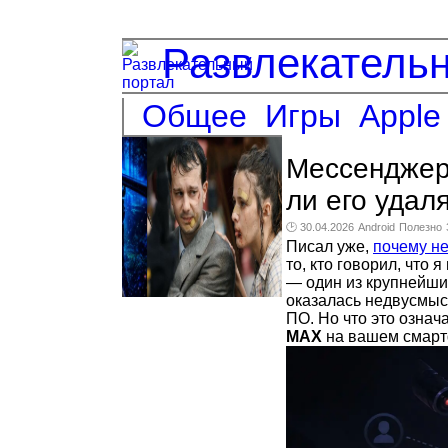
Развлекатель
Общее
Игры
Apple
Мессенджер
ли его удал
🕑 30.04.2026
Android
Полезно
Писал уже,
почему н
то, кто говорил, что 
— один из крупнейши
оказалась недвусмы
ПО. Но что это означ
MAX
на вашем смар