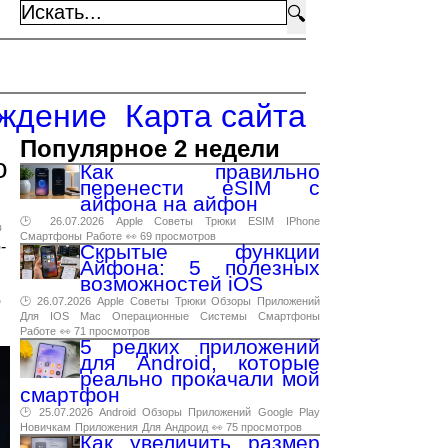
🔍
ждение
Карта сайта
Популярное 2 недели
о
Как правильно
перенести eSIM с
айфона на айфон
🕑 26.07.2026
Apple
Советы
Трюки
ESIM
IPhone
в
Смартфоны
Работе
👀 69 просмотров
-
Скрытые функции
Айфона: 5 полезных
возможностей iOS
о
🕑 26.07.2026
Apple
Советы
Трюки
Обзоры
Приложений
Для
IOS
Mac
Операционные
Системы
Смартфоны
Работе
👀 71 просмотров
5 редких приложений
для Android, которые
реально прокачали мой
смартфон
🕑 25.07.2026
Android
Обзоры
Приложений
Google
Play
Новичкам
Приложения
Для
Андроид
👀 75 просмотров
Как увеличить размер