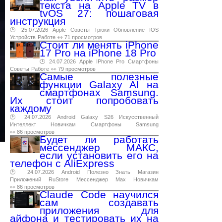
текста на Apple TV в
tvOS 27: пошаговая
инструкция
🕑 25.07.2026
Apple
Советы
Трюки
Обновление
IOS
Устройств
Работе
👀 71 просмотров
Стоит ли менять iPhone
17 Pro на iPhone 18 Pro
🕑 24.07.2026
Apple
IPhone
Pro
Смартфоны
Советы
Работе
👀 79 просмотров
Самые полезные
функции Galaxy AI на
смартфонах Samsung.
Их стоит попробовать
каждому
🕑 24.07.2026
Android
Galaxy
S26
Искусственный
Интеллект
Новичкам
Смартфоны
Samsung
👀 86 просмотров
Будет ли работать
мессенджер МАКС,
если установить его на
телефон с AliExpress
🕑 24.07.2026
Android
Полезно
Знать
Магазин
Приложений
RuStore
Мессенджер
Max
Новичкам
👀 86 просмотров
Claude Code научился
сам создавать
приложения для
айфона и тестировать их на