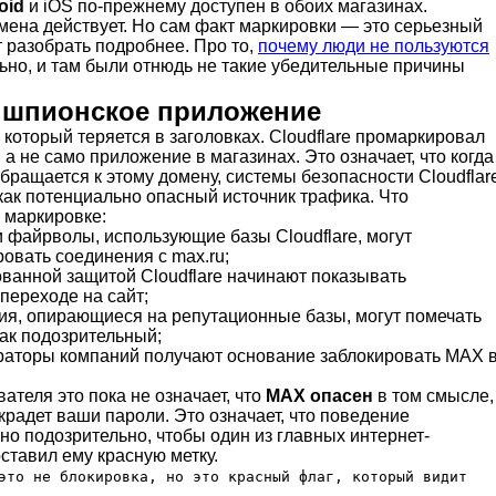
oid
и iOS по-прежнему доступен в обоих магазинах.
мена действует. Но сам факт маркировки — это серьезный
т разобрать подробнее. Про то,
почему люди не пользуются
льно, и там были отнюдь не такие убедительные причины
т шпионское приложение
который теряется в заголовках. Cloudflare промаркировал
 а не само приложение в магазинах. Это означает, что когда
обращается к этому домену, системы безопасности Cloudflar
как потенциально опасный источник трафика. Что
 маркировке:
 файрволы, использующие базы Cloudflare, могут
овать соединения с max.ru;
ованной защитой Cloudflare начинают показывать
переходе на сайт;
я, опирающиеся на репутационные базы, могут помечать
ак подозрительный;
аторы компаний получают основание заблокировать MAX 
.
ателя это пока не означает, что
MAX опасен
в том смысле,
украдет ваши пароли. Это означает, что поведение
о подозрительно, чтобы один из главных интернет-
ставил ему красную метку.
это не блокировка, но это красный флаг, который видит