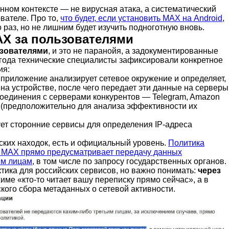
нном контексте — не вирусная атака, а систематический
вателе. Про то,
что будет, если установить MAX на Android
,
 раз, но не лишним будет изучить подноготную вновь.
AX за пользователями
ьзователями
, и это не паранойя, а задокументированные
 года технические специалисты зафиксировали конкретное
ия:
: приложение анализирует сетевое окружение и определяет,
на устройстве, после чего передает эти данные на серверы
оединения с серверами конкурентов — Telegram, Amazon
e (предположительно для анализа эффективности их
ет сторонние сервисы для определения IP-адреса
ских находок, есть и официальный уровень.
Политика
 MAX прямо предусматривает передачу данных
им лицам
, в том числе по запросу государственных органов.
тика для российских сервисов, но важно понимать:
через
име «кто-то читает вашу переписку прямо сейчас», а в
кого сбора метаданных о сетевой активности.