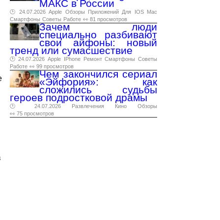
МАКС в России
🕑 24.07.2026
Apple
Обзоры
Приложений
Для
IOS
Mac
Смартфоны
Советы
Работе
👀 81 просмотров
Зачем люди
специально разбивают
свои айфоны: новый
тренд или сумасшествие
🕑 24.07.2026
Apple
IPhone
Ремонт
Смартфоны
Советы
Работе
👀 99 просмотров
Чем закончился сериал
e
«Эйфория»: как
сложились судьбы
героев подростковой драмы
🕑 24.07.2026
Развлечения
Кино
Обзоры
👀 75 просмотров
в