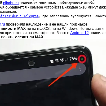
ей
pikabu.ru
поделился занятным наблюдением: якобы
AX обращается к камере устройства каждые 5-10 минут даж
озвонков.
oidInsider в Telegram
, где оперативно публикуются новост
.ru
проверили наблюдение и не нашли признаков
тивности MAX
ни на macOS, ни на Windows. Но мы с вами
ию приложения на смартфонах, благо в
Android 12
появила
 понять,
следит ли MAX
.