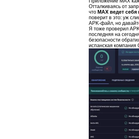
Приложение MAX каж
Отталкиваясь от зап
что
MAX ведет себя
поверит в это: уж сл
APK-файл, но давайт
Я тоже проверил APK
последняя на сегодн
безопасности обрати
испанская компания C