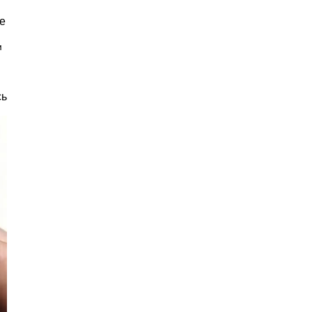
е
и
сь