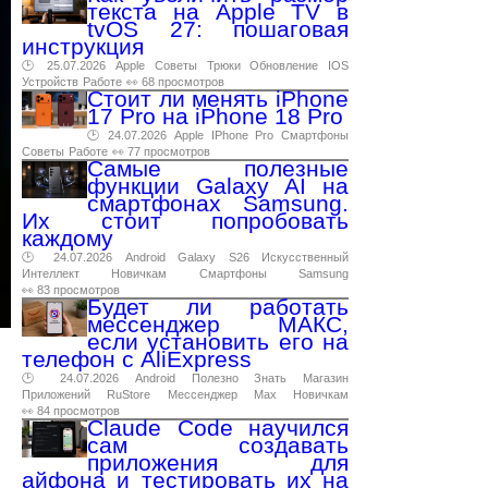
текста на Apple TV в
tvOS 27: пошаговая
инструкция
🕑 25.07.2026
Apple
Советы
Трюки
Обновление
IOS
Устройств
Работе
👀 68 просмотров
Стоит ли менять iPhone
17 Pro на iPhone 18 Pro
🕑 24.07.2026
Apple
IPhone
Pro
Смартфоны
Советы
Работе
👀 77 просмотров
Самые полезные
функции Galaxy AI на
смартфонах Samsung.
Их стоит попробовать
каждому
🕑 24.07.2026
Android
Galaxy
S26
Искусственный
Интеллект
Новичкам
Смартфоны
Samsung
👀 83 просмотров
Будет ли работать
мессенджер МАКС,
если установить его на
телефон с AliExpress
🕑 24.07.2026
Android
Полезно
Знать
Магазин
Приложений
RuStore
Мессенджер
Max
Новичкам
👀 84 просмотров
Claude Code научился
сам создавать
приложения для
айфона и тестировать их на