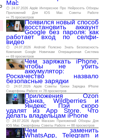
Mac
о
🕑 24.07.2026
Apple
Интересное
Про
Нейросеть
Обзоры
Приложений
Для
IOS
Mac
Советы
Работе
👀 75 просмотров
Появился новый способ
восстановить аккаунт
Google без пароля: как
работает вход по селфи-
видео
🕑 24.07.2026
Android
Полезно
Знать
Безопасность
Компания
Google
Новичкам
Операционная
Система
👀 69 просмотров
Чем заряжать iPhone,
чтобы не убить
аккумулятор:
Роскачество назвало
безопасные зарядки
🕑 24.07.2026
Apple
Советы
Трюки
Зарядка
IPhone
Смартфоны
Работе
👀 78 просмотров
Приложения Ozon
Банка, Wildberries и
Яндекс Пэй скоро
удалят из App Store. Что
делать владельцам iPhone
🕑 24.07.2026
Apple
Магазин
Приложений
Обзоры
Для
IOS
Mac
Смартфоны
Советы
Работе
👀 88 просмотров
Чем заменить
WhatsApp, Telegram и