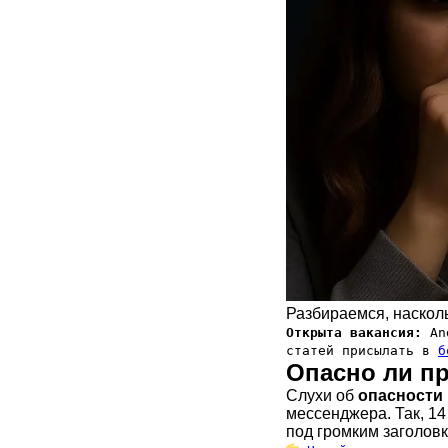
Разбираемся, наскол
Открыта вакансия:
And
статей присылать в
б
Опасно ли п
Слухи об
опасности
мессенджера. Так, 1
под громким заголов