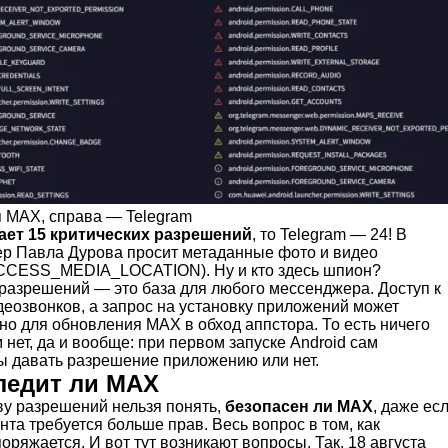
 MAX, справа — Telegram
ет 15 критических разрешений
, то Telegram — 24! В
ер Павла Дурова просит метаданные фото и видео
.ACCESS_MEDIA_LOCATION). Ну и кто здесь шпион?
разрешений — это база для любого мессенджера. Доступ к
деозвонков, а запрос на установку приложений может
но для обновления MAX в обход аппстора. То есть ничего
 нет, да и вообще: при первом запуске Android сам
вы давать разрешение приложению или нет.
следит ли MAX
ву разрешений нельзя понять,
безопасен ли MAX
, даже ес
та требуется больше прав. Весь вопрос в том, как
ряжается. И вот тут возникают вопросы. Так, 18 августа