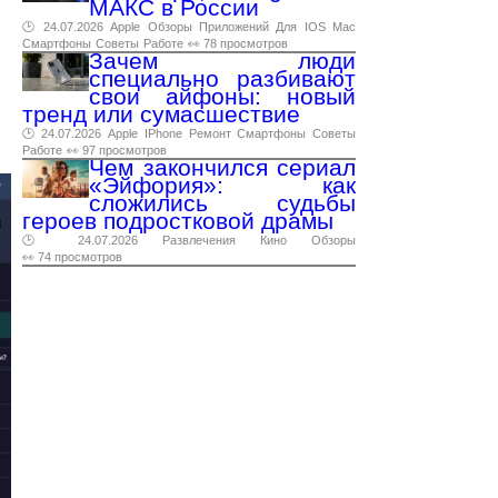
МАКС в России
🕑 24.07.2026
Apple
Обзоры
Приложений
Для
IOS
Mac
Смартфоны
Советы
Работе
👀 78 просмотров
Зачем люди
специально разбивают
свои айфоны: новый
тренд или сумасшествие
🕑 24.07.2026
Apple
IPhone
Ремонт
Смартфоны
Советы
Работе
👀 97 просмотров
Чем закончился сериал
«Эйфория»: как
сложились судьбы
героев подростковой драмы
🕑 24.07.2026
Развлечения
Кино
Обзоры
👀 74 просмотров