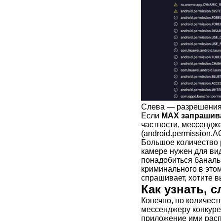
Слева — разрешения
Если
MAX запрашива
частности, мессендж
(android.permission
Большое количество 
камере нужен для ви
понадобиться баналь
криминального в этом
спрашивает, хотите 
Как узнать, 
Конечно, по количест
мессенджеру конкурен
приложение ими распо