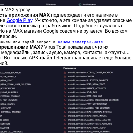
 в MAX угрозу
сть приложения MAX
подтверждает и его наличие в
ине
Google Play
. Уж кто-кто, а эта компания удаляет опасные
ле любого косяка разработчиков. Подобное случалось с
 Но на MAX магазин Google совсем не ругается. Во всяком
 версии.
ением или задай вопрос в
нашем телеграм-чате
зрешениями MAX
? Virus Total показывает, что их
 медиафайлы, запись аудио, камера, контакты, аккаунты…
н! Вот только APK-файл Telegram запрашивает еще больше
ний.