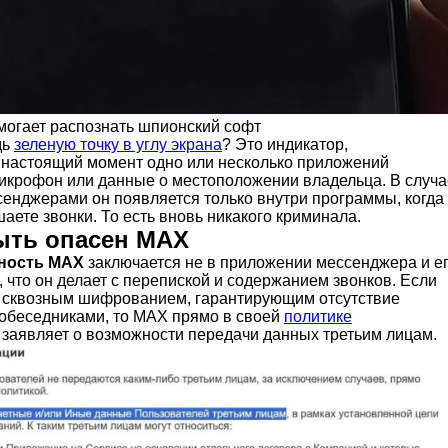
омогает распознать шпионский софт
дь
зеленую точку в углу экрана
? Это индикатор,
 настоящий момент одно или несколько приложений
микрофон или данные о местоположении владельца. В случа
сенджерами он появляется только внутри программы, когда
аете звонки. То есть вновь никакого криминала.
ыть опасен MAX
ность MAX
заключается не в приложении мессенджера и е
, что он делает с перепиской и содержанием звонков. Если
 сквозным шифрованием, гарантирующим отсутствие
обеседниками, то MAX прямо в своей
политике
заявляет о возможности передачи данных третьим лицам.