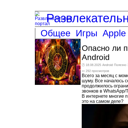
Развлекатель
Общее
Игры
Apple
Опасно ли 
Android
🕑 18.08.2025
Android
Полезно
👀 292 просмотров
Всего за месяц с мо
шуму. Все началось 
продолжилось ограни
звонков в WhatsApp/T
В интернете многие п
это на самом деле?