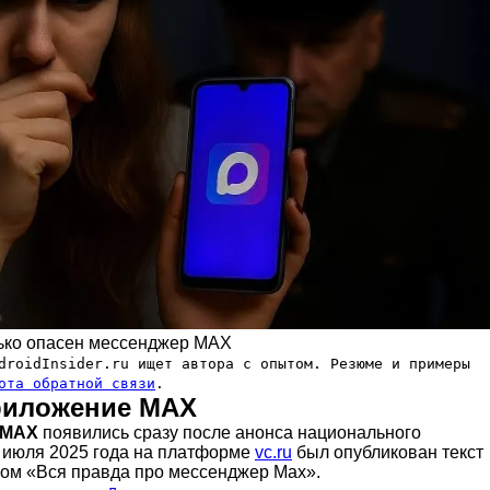
ько опасен мессенджер MAX
roidInsider.ru ищет автора с опытом. Резюме и примеры
ота обратной связи
.
риложение MAX
 MAX
появились сразу после анонса национального
4 июля 2025 года на платформе
vc.ru
был опубликован текст
ком «Вся правда про мессенджер Max».