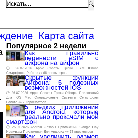
🔍
ждение
Карта сайта
Популярное 2 недели
а
Как правильно
перенести eSIM с
айфона на айфон
🕑 26.07.2026
Apple
Советы
Трюки
ESIM
IPhone
Смартфоны
Работе
👀 68 просмотров
Скрытые функции
Айфона: 5 полезных
возможностей iOS
🕑 26.07.2026
Apple
Советы
Трюки
Обзоры
Приложений
.
Для
IOS
Mac
Операционные
Системы
Смартфоны
Работе
👀 70 просмотров
и
5 редких приложений
для Android, которые
реально прокачали мой
смартфон
🕑 25.07.2026
Android
Обзоры
Приложений
Google
Play
Новичкам
Приложения
Для
Андроид
👀 73 просмотров
Как увеличить размер