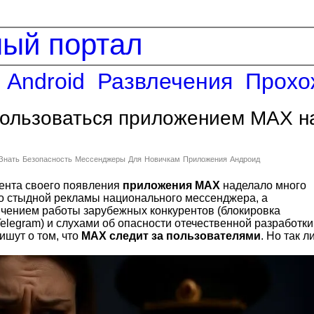
ный портал
Android
Развлечения
Прохо
пользоваться приложением MAX н
Знать
Безопасность
Мессенджеры
Для
Новичкам
Приложения
Андроид
мента своего появления
приложения MAX
наделало много
со стыдной рекламы национального мессенджера, а
чением работы зарубежных конкурентов (блокировка
elegram) и слухами об опасности отечественной разработки
ишут о том, что
MAX следит за пользователями
. Но так л