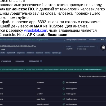
ется опасным
рашиваемых разрешений, автор текста приходит к выводу,
 как шпионское ПО
. И далекий от технологий человек легко
ишком убедительно звучат слова человека, проверившего
е копнем глубже.
-файл ru.oneme.app_6392_rs.apk, за которым скрывается
яшний день версия
MAX из RuStore
. Для анализа
лся к сервису
virustotal.com
, чьим владельцем является
hronicle. Итог:
APK-файл безопасен
.