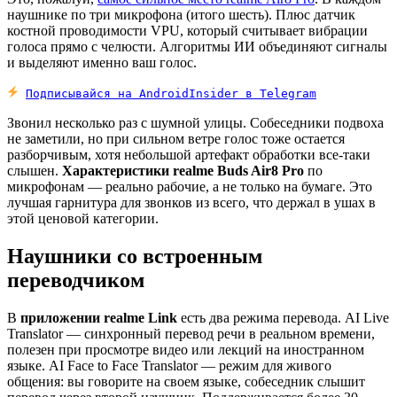
наушнике по три микрофона (итого шесть). Плюс датчик
костной проводимости VPU, который считывает вибрации
голоса прямо с челюсти. Алгоритмы ИИ объединяют сигналы
и выделяют именно ваш голос.
Подписывайся на AndroidInsider в Telegram
Звонил несколько раз с шумной улицы. Собеседники подвоха
не заметили, но при сильном ветре голос тоже остается
разборчивым, хотя небольшой артефакт обработки все-таки
слышен.
Характеристики realme Buds Air8 Pro
по
микрофонам — реально рабочие, а не только на бумаге. Это
лучшая гарнитура для звонков из всего, что держал в ушах в
этой ценовой категории.
Наушники со встроенным
переводчиком
В
приложении realme Link
есть два режима перевода. AI Live
Translator — синхронный перевод речи в реальном времени,
полезен при просмотре видео или лекций на иностранном
языке. AI Face to Face Translator — режим для живого
общения: вы говорите на своем языке, собеседник слышит