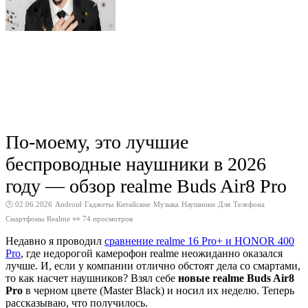
По-моему, это лучшие
беспроводные наушники в 2026
году — обзор realme Buds Air8 Pro
🕑 02.06.2026
Android
Гаджеты
Китайские
Музыка
Наушники
Для
Телефона
Смартфоны
Realme
👀 74 просмотров
Недавно я проводил
сравнение realme 16 Pro+ и HONOR 400
Pro
, где недорогой камерофон realme неожиданно оказался
лучше. И, если у компании отлично обстоят дела со смартами,
то как насчет наушников? Взял себе
новые realme Buds Air8
Pro
в черном цвете (Master Black) и носил их неделю. Теперь
рассказываю, что получилось.