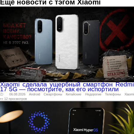
Ещё новости с тэгом Xiaomi
Xiaomi сделала ущербный смартфон Redmi
17 5G — посмотрите, как его испортили
🕑 06.08.2026
Android
Смартфоны
Китайские
Недорогие
Телефоны
Xiaomi
👀 12 просмотров