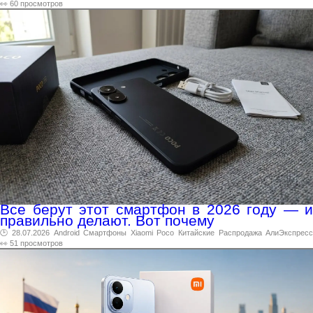
👀 60 просмотров
Все берут этот смартфон в 2026 году — и
правильно делают. Вот почему
🕑 28.07.2026
Android
Смартфоны
Xiaomi
Poco
Китайские
Распродажа
АлиЭкспрес
👀 51 просмотров