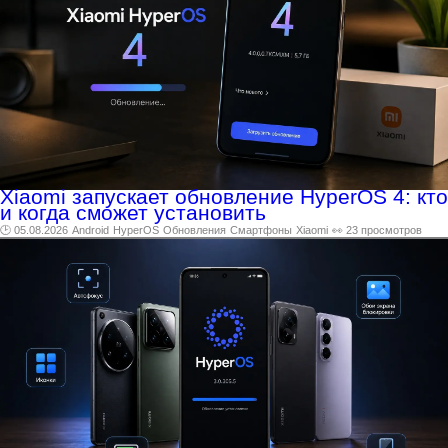
Xiaomi запускает обновление HyperOS 4: кто
и когда сможет установить
🕑 05.08.2026
Android
HyperOS
Обновления
Смартфоны
Xiaomi
👀 23 просмотров