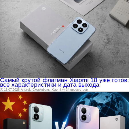
Самый крутой флагман Xiaomi 18 уже готов:
все характеристики и дата выхода
🕑 18.07.2026
Android
Смартфоны
Xiaomi
👀 34 просмотров