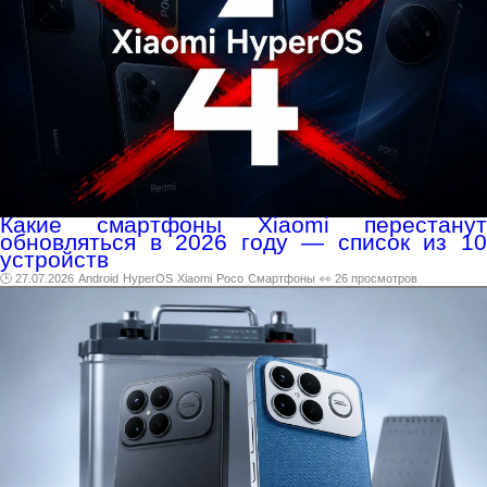
Какие смартфоны Xiaomi перестанут
обновляться в 2026 году — список из 10
устройств
🕑 27.07.2026
Android
HyperOS
Xiaomi
Poco
Смартфоны
👀 26 просмотров