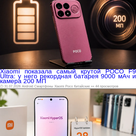
Xiaomi показала самый крутой POCO F9
Ultra: у него рекордная батарея 9000 мАч и
камера 200 МП
🕑 31.07.2026
Android
Смартфоны
Xiaomi
Poco
Китайские
👀 44 просмотров