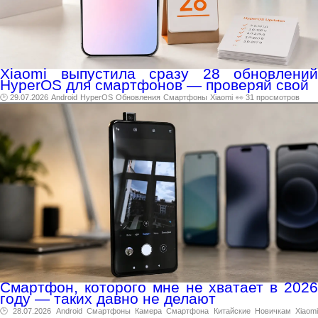
Xiaomi выпустила сразу 28 обновлений
HyperOS для смартфонов — проверяй свой
🕑 29.07.2026
Android
HyperOS
Обновления
Смартфоны
Xiaomi
👀 31 просмотров
Смартфон, которого мне не хватает в 2026
году — таких давно не делают
🕑 28.07.2026
Android
Смартфоны
Камера
Смартфона
Китайские
Новичкам
Xiaom