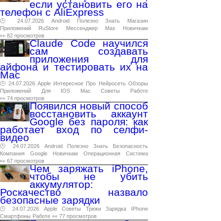
если установить его на
телефон с AliExpress
🕑 24.07.2026
Android
Полезно
Знать
Магазин
Приложений
RuStore
Мессенджер
Max
Новичкам
👀 82 просмотров
Claude Code научился
сам создавать
приложения для
айфона и тестировать их на
Mac
🕑 24.07.2026
Apple
Интересное
Про
Нейросеть
Обзоры
Приложений
Для
IOS
Mac
Советы
Работе
👀 74 просмотров
Появился новый способ
восстановить аккаунт
Google без пароля: как
работает вход по селфи-
видео
🕑 24.07.2026
Android
Полезно
Знать
Безопасность
Компания
Google
Новичкам
Операционная
Система
👀 67 просмотров
Чем заряжать iPhone,
чтобы не убить
аккумулятор:
Роскачество назвало
безопасные зарядки
🕑 24.07.2026
Apple
Советы
Трюки
Зарядка
IPhone
Смартфоны
Работе
👀 77 просмотров