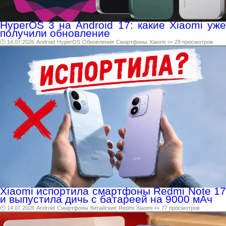
HyperOS 3 на Android 17: какие Xiaomi уже
получили обновление
🕑 14.07.2026
Android
HyperOS
Обновления
Смартфоны
Xiaomi
👀 29 просмотров
Xiaomi испортила смартфоны Redmi Note 17
и выпустила дичь с батареей на 9000 мАч
🕑 14.07.2026
Android
Смартфоны
Китайские
Redmi
Xiaomi
👀 77 просмотров