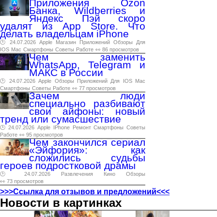
Приложения Ozon
Банка, Wildberries и
Яндекс Пэй скоро
удалят из App Store. Что
делать владельцам iPhone
🕑 24.07.2026
Apple
Магазин
Приложений
Обзоры
Для
IOS
Mac
Смартфоны
Советы
Работе
👀 86 просмотров
Чем заменить
WhatsApp, Telegram и
МАКС в России
🕑 24.07.2026
Apple
Обзоры
Приложений
Для
IOS
Mac
Смартфоны
Советы
Работе
👀 77 просмотров
Зачем люди
специально разбивают
свои айфоны: новый
тренд или сумасшествие
🕑 24.07.2026
Apple
IPhone
Ремонт
Смартфоны
Советы
Работе
👀 95 просмотров
Чем закончился сериал
«Эйфория»: как
сложились судьбы
героев подростковой драмы
🕑 24.07.2026
Развлечения
Кино
Обзоры
👀 73 просмотров
>>>Ссылка для отзывов и предложений<<<
Новости в картинках