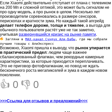
Если Xiaomi действительно отступает от плана с телевиком
на 200 Мп и сложной оптикой, это может быть сигналом не
про одну модель, а про рынок в целом. Несколько лет
производители соревновались в размере сенсоров,
перископах и кратности зума. Но каждый такой апгрейд
делает телефон дороже, толще и тяжелее
, а выгода для
обычного пользователя растёт уже не так заметно,
учитывая
развернувшийся кризис на рынке памяти
.
Загляни в
MAX-канал Сундук Али-Бабы
, где мы собрали
лучшие товары с АлиЭкспресс
Возможно, Xiaomi пришла к выводу, что
рынок упирается
в практический предел
: людям чаще важнее
сбалансированный флагман, чем рекордные камерные
характеристики, за которые приходится переплачивать.
Это не приговор фотофлагманам, но повод не ждать
бесконечного роста мегапикселей и зума в каждом новом
поколении.
👍 0
👎 0
>>>Ссылка для отзывов и предложений<<<