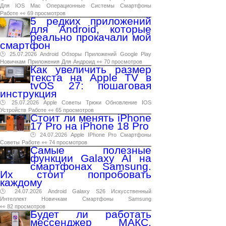
Для
IOS
Mac
Операционные
Системы
Смартфоны
Работе
👀 69 просмотров
5 редких приложений
для Android, которые
реально прокачали мой
смартфон
🕑 25.07.2026
Android
Обзоры
Приложений
Google
Play
Новичкам
Приложения
Для
Андроид
👀 70 просмотров
Как увеличить размер
текста на Apple TV в
tvOS 27: пошаговая
инструкция
🕑 25.07.2026
Apple
Советы
Трюки
Обновление
IOS
Устройств
Работе
👀 65 просмотров
Стоит ли менять iPhone
17 Pro на iPhone 18 Pro
🕑 24.07.2026
Apple
IPhone
Pro
Смартфоны
Советы
Работе
👀 74 просмотров
Самые полезные
функции Galaxy AI на
смартфонах Samsung.
Их стоит попробовать
каждому
🕑 24.07.2026
Android
Galaxy
S26
Искусственный
Интеллект
Новичкам
Смартфоны
Samsung
👀 82 просмотров
Будет ли работать
мессенджер МАКС,