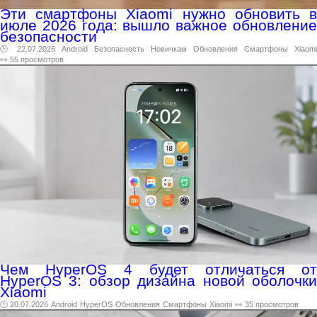
Эти смартфоны Xiaomi нужно обновить в
июле 2026 года: вышло важное обновление
безопасности
🕑 22.07.2026
Android
Безопасность
Новичкам
Обновления
Смартфоны
Xiaomi
👀 55 просмотров
Чем HyperOS 4 будет отличаться от
HyperOS 3: обзор дизайна новой оболочки
Xiaomi
🕑 20.07.2026
Android
HyperOS
Обновления
Смартфоны
Xiaomi
👀 35 просмотров