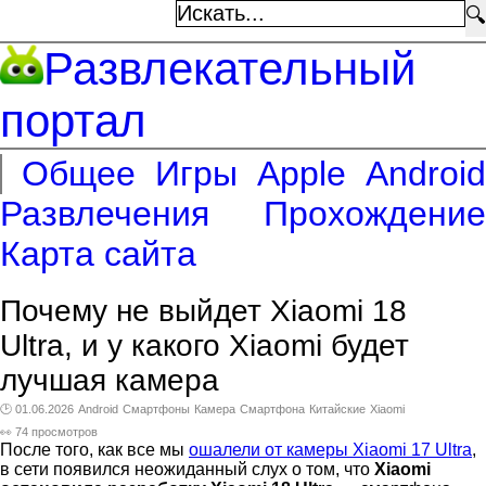
🔍
Развлекательный
портал
Общее
Игры
Apple
Android
Развлечения
Прохождение
Карта сайта
Почему не выйдет Xiaomi 18
Ultra, и у какого Xiaomi будет
лучшая камера
🕑 01.06.2026
Android
Смартфоны
Камера
Смартфона
Китайские
Xiaomi
👀 74 просмотров
После того, как все мы
ошалели от камеры Xiaomi 17 Ultra
,
в сети появился неожиданный слух о том, что
Xiaomi