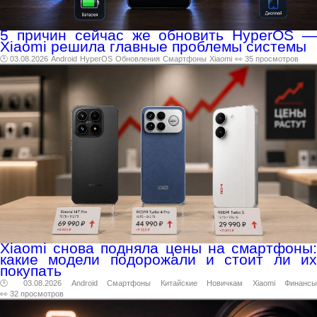
5 причин сейчас же обновить HyperOS —
Xiaomi решила главные проблемы системы
🕑 03.08.2026
Android
HyperOS
Обновления
Смартфоны
Xiaomi
👀 35 просмотров
Xiaomi снова подняла цены на смартфоны:
какие модели подорожали и стоит ли их
покупать
🕑 03.08.2026
Android
Смартфоны
Китайские
Новичкам
Xiaomi
Финансы
👀 32 просмотров