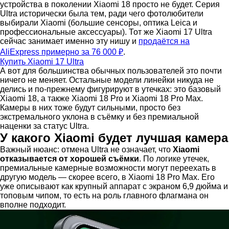
устройства в поколении Xiaomi 18 просто не будет. Серия
Ultra исторически была тем, ради чего фотолюбители
выбирали Xiaomi (большие сенсоры, оптика Leica и
профессиональные аксессуары). Тот же Xiaomi 17 Ultra
сейчас занимает именно эту нишу и
продаётся на
AliExpress примерно за 76 000 ₽
.
Купить Xiaomi 17 Ultra
А вот для большинства обычных пользователей это почти
ничего не меняет. Остальные модели линейки никуда не
делись и по-прежнему фигурируют в утечках: это базовый
Xiaomi 18, а также Xiaomi 18 Pro и Xiaomi 18 Pro Max.
Камеры в них тоже будут сильными, просто без
экстремального уклона в съёмку и без премиальной
наценки за статус Ultra.
У какого Xiaomi будет лучшая камера
Важный нюанс: отмена Ultra не означает, что
Xiaomi
отказывается от хорошей съёмки
. По логике утечек,
премиальные камерные возможности могут переехать в
другую модель — скорее всего, в Xiaomi 18 Pro Max. Его
уже описывают как крупный аппарат с экраном 6,9 дюйма и
топовым чипом, то есть на роль главного флагмана он
вполне подходит.