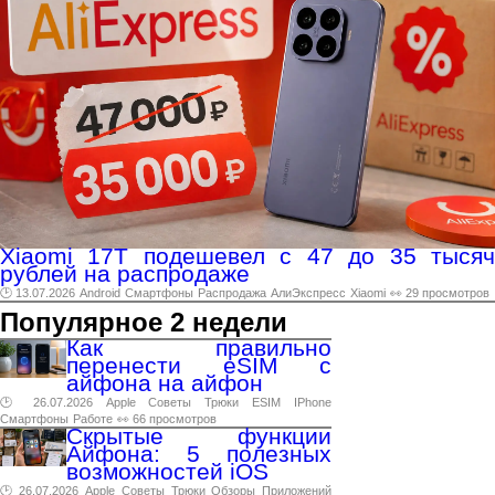
Xiaomi 17T подешевел с 47 до 35 тысяч
рублей на распродаже
🕑 13.07.2026
Android
Смартфоны
Распродажа
АлиЭкспресс
Xiaomi
👀 29 просмотров
Популярное 2 недели
Как правильно
перенести eSIM с
айфона на айфон
🕑 26.07.2026
Apple
Советы
Трюки
ESIM
IPhone
Смартфоны
Работе
👀 66 просмотров
Скрытые функции
Айфона: 5 полезных
возможностей iOS
🕑 26.07.2026
Apple
Советы
Трюки
Обзоры
Приложений