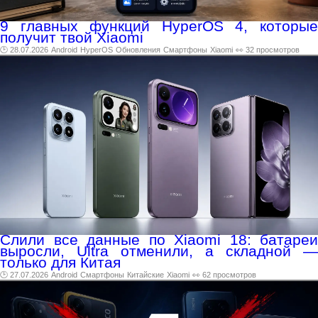
9 главных функций HyperOS 4, которые
получит твой Xiaomi
🕑 28.07.2026
Android
HyperOS
Обновления
Смартфоны
Xiaomi
👀 32 просмотров
Слили все данные по Xiaomi 18: батареи
выросли, Ultra отменили, а складной —
только для Китая
🕑 27.07.2026
Android
Смартфоны
Китайские
Xiaomi
👀 62 просмотров