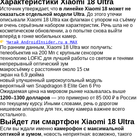
Характеристики Xiaomi 18 Ultra
Источник утверждает, что
в линейке Xiaomi 18 может не
оказаться отдельной модели Ultra
. До этого утечки
описывали Xiaomi 18 Ultra как флагман с упором на съёмку
и очень серьёзным набором характеристик. Речь шла не о
косметическом обновлении, а о попытке снова выйти
вперёд в гонке мобильных камер.
Читай AndroidInsider.ru в MAX
По ранним данным, Xiaomi 18 Ultra мог получить:
телеобъектив на 200 Мп с крупным сенсором
технологию LOFIC для лучшей работы со светом и тенями
непрерывный оптический зум
макросъёмку с расстояния около 15 см
экран на 6,9 дюйма
новый улучшенный широкоугольный модуль
вероятный чип Snapdragon 8 Elite Gen 6 Pro
Ожидаемая цена на мировом рынке называлась выше
1200–1300 долларов
— это примерно от 85 000 ₽ в России
по текущему курсу. Иными словами, речь о дорогом
нишевом аппарате для тех, кому камера важнее всего
остального.
Выйдет ли смартфон Xiaomi 18 Ultra
Если вы ждали именно
камерофон с максимальной
оптикой и зумом
, новость неприятная: возможно, такого